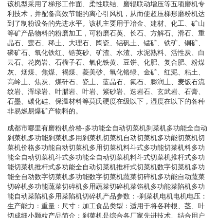
该机型采用了梯形工作面、柔性联结、磨辊联动增压等五项磨机专
利技术，并配备高效节能的离心引风机，从而使超压梯形磨粉机达
到了制粉设备的先进水平。该机主要用于冶金、建材、化工、矿山
等矿产品物料的粉磨加工，可粉磨石英、长石、方解石、滑石、重
晶石、萤石、稀土、大理石、陶瓷、铝矾土、锰矿、铁矿、铜矿、
磷矿石、氧化铁红、锆英砂、矿渣、水渣、水泥熟料、活性炭、白
云石、花岗岩、石榴子石、氧化铁黄、豆饼、化肥、复合肥、粉煤
灰、烟煤、焦煤、褐煤、菱美砂、氧化铬绿、金矿、红泥、粘土、
高岭土、焦炭、煤矸石、瓷土、蓝晶石、氟石、膨润土、麦饭石流
纹岩、浑绿岩、叶腊岩、叶岩、紫砂岩、迭岩石、玄武岩、石膏、
石墨、碳化硅、保温材料等莫氏硬度在级以下，湿度在以下的各种
非易燃易爆矿产物料的。
成都市哪里有磨粉机价格-多功能全自动切菜机刹菜机多功能全自动
刹菜机多功能刹菜机多用刹菜机切菜机自动切菜机多功能切菜机切
菜机价格多功能自动切菜机多用切菜机料斗式多功能切菜机料多功
能全自动切菜机斗式多功能全自动切菜机料斗式切菜机推杆式多功
能切菜机推杆式多功能全自动切菜机推杆式切菜机数字切菜机多功
能全自动数字切菜机多功能数字切菜机蔬菜切碎机多功能自动蔬菜
切碎机多功能蔬菜切碎机多用蔬菜切碎机菜馅机多功能菜陷机多功
能自动菜陷机多用菜陷机切碎机产品参数：-刹菜机电机电机电压：
生产能力：重量：尺寸：加工食品类型：适用于将各种根、茎、叶
切成细小颗粒产品简介：刹菜机是综合各厂家先进技术、结合用户