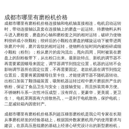
成都市哪里有磨粉机价格
成都市哪里有磨粉机价格连接轴和电机轴直接相连，电机启动运转
时，带动连接轴以及套在连接轴上的磨盘一起运转。待磨物料从料
斗进入磨粉套，磨盘的心轴和磨粉套之间的相对运转，破碎力使物
料绞碎成小块颗粒；绞碎后的小颗粒在磨盘的螺旋运动下被带进两
块磨片中间，磨片齿纹的相对运转，使物料在短时间内被粉碎成细
小颗粒（粉剂）；粉从磨片的齿沟流出，甩向四周，同时被装在磨
盘上的刮粉板带下，从出粉口出来。最新款特点、新机的调节器不
再需要紧固螺母来固定，调节器调节到指定位置，机器的运转不会
影响调节器所在固定位置，不再需要固定。老款机器在调节到指定
位置后，需要将紧固螺母往里卡住，才能使调节器不随机器转动。
出粉口加装了颗强磁装置，吸附机器运转过程中磨片磨损所产生的
铁粉，保证了食品卫生与安全；连接轴变短，而且拆装简单方便。
不锈钢料斗系一次性冲压成型，没有焊点，更豪华，更美观，更卫
生！、电机罩两面有六排散热孔，一是利于电机散热，保护电机；
二是减轻箱内因密封产。
成都市哪里有磨粉机价格系列超压梯形磨粉机是我公司专家在长期
从事磨机研发的经验基础上，根据国外数家磨机用户的使用要求与
建议，在原高压悬辊磨的基础上经潜心研究设计出的新型磨粉机，