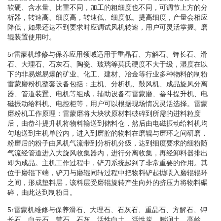
软硬、含水量、比重不同，加工的粗细度也不同，可调节上方的分
析器，转速高、细度高，转速低、细度低。提高细度，产量会相应
降低，如果还达不到要求时应调试风机转速，用户可灵活掌握。磨
辊装置使用时。
5r雷蒙机维修与保养应用领域适用于重晶石、方解石、钾长石、滑
石、大理石、石灰石、陶瓷、玻璃等莫氏硬度不大于级，湿度在以
下的非易燃易爆的矿业、化工、建材、冶金等行业多种物料的制粉
雷蒙磨粉机整套设备包括：主机、分析机、鼓风机、成品旋风分离
器、管道装置、电机等组成，辅助设备有雷蒙磨、畚斗提升机、电
磁振动给料机、电控柜等，用户可以根据现场情况灵活选择。雷蒙
磨粉机工作原理：雷蒙磨将大块状原材料破碎到所需的进料粒度
后，由畚斗提升机将物料输送到储料仓，然后由电磁振动给料机均
匀地送到主机单腔内，进入到磨腔的物料在磨辊与磨环之间研磨，
粉磨后的粉子由风机气流带到分析机分级，达到细度要求的细粉随
气流经管道进入大旋风收集器内，进行分离收集，再经卸料器排出
即为成品。主机工作过程中，铲刀系统起到了非常重要的作用。其
位于磨辊下端，铲刀与磨辊同转过程中把物料铲起抛喂入磨辊辊环
之间，形成垫料层，该料层受磨辊旋转产生向外的挤压力将物料碾
碎，由此达到制粉目。
5r雷蒙机维修与保养滑石、大理石、石灰石、重晶石、方解石、钾
长石、白云石、莹石、石灰、活性白土、活性炭、膨润土、高岭