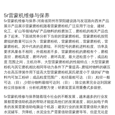
5r雷蒙机维修与保养
5r雷蒙机维修与保养-河南省郑州市荥阳建设路与友谊路向西米产品
展示产品展示雷蒙磨粉机随着雷蒙磨粉机广泛应用于冶金、建材、
化工、矿山等领域内矿产品物料的粉磨加工，磨粉机的相关产品也
多了起来。下面就简单分析下当前的雷蒙磨粉机。雷蒙磨粉机按照
磨辊的数量可以分为：雷蒙磨粉机，雷蒙磨粉机，雷蒙磨粉机，雷
蒙磨粉机。其中代表的是磨辊。不同型号的磨机进料粒度、功率及
要求风量各不相同，外观相差不多。雷蒙磨粉机的磨棍有个，磨棍
直径，磨棍高度，磨环内经，磨环高度。最大进粒度小于，成品粒
度.范围之间，主机功率。大型雷蒙磨粉机的性能特点：大型雷蒙磨
粉机与其它磨机相比相同等动力条件下产量提高-,磨辊对物料的碾压
力在高压弹簧作用下提高大型雷蒙磨粉机莫氏硬度小于.级的矿产物
料均可加工粉碎；成品粒度范围广，粒径最粗可达.（目）,粒径一般
可达.（目）,少部分物料最细可达到.（目）；除尘效果完全达到国家
粉尘排放标准；分析机调整方便；研磨装置采用重叠式多级密。
5r雷蒙机维修与保养随着现今社会的不断发展，越来越多的行业发
展都需要借助机器的帮助才能提高他们的发展速度，就比如电子商
务的发展需要借助电脑这个机器；建筑行业的发展需要借助大量的
水泥罐车、升降机；水泥业生产需要借助雷蒙磨等等。但是无论是