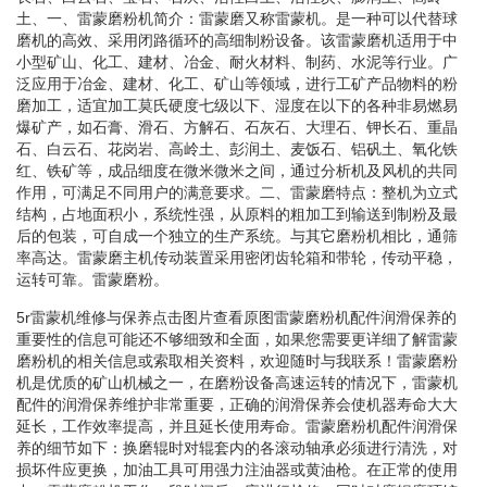
土、一、雷蒙磨粉机简介：雷蒙磨又称雷蒙机。是一种可以代替球
磨机的高效、采用闭路循环的高细制粉设备。该雷蒙磨机适用于中
小型矿山、化工、建材、冶金、耐火材料、制药、水泥等行业。广
泛应用于冶金、建材、化工、矿山等领域，进行工矿产品物料的粉
磨加工，适宜加工莫氏硬度七级以下、湿度在以下的各种非易燃易
爆矿产，如石膏、滑石、方解石、石灰石、大理石、钾长石、重晶
石、白云石、花岗岩、高岭土、彭润土、麦饭石、铝矾土、氧化铁
红、铁矿等，成品细度在微米微米之间，通过分析机及风机的共同
作用，可满足不同用户的满意要求。二、雷蒙磨特点：整机为立式
结构，占地面积小，系统性强，从原料的粗加工到输送到制粉及最
后的包装，可自成一个独立的生产系统。与其它磨粉机相比，通筛
率高达。雷蒙磨主机传动装置采用密闭齿轮箱和带轮，传动平稳，
运转可靠。雷蒙磨粉。
5r雷蒙机维修与保养点击图片查看原图雷蒙磨粉机配件润滑保养的
重要性的信息可能还不够细致和全面，如果您需要更详细了解雷蒙
磨粉机的相关信息或索取相关资料，欢迎随时与我联系！雷蒙磨粉
机是优质的矿山机械之一，在磨粉设备高速运转的情况下，雷蒙机
配件的润滑保养维护非常重要，正确的润滑保养会使机器寿命大大
延长，工作效率提高，并且延长使用寿命。雷蒙磨粉机配件润滑保
养的细节如下：换磨辊时对辊套内的各滚动轴承必须进行清洗，对
损坏件应更换，加油工具可用强力注油器或黄油枪。在正常的使用