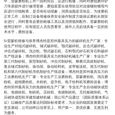
中，雷蒙磨粉机工作一段时间后，应进行检修，同时对磨辊磨环铲
刀等易损件进行修理更换，磨辊装置在使用前后对连接螺栓螺母均
应进行仔细检查，是否有松动现象，润滑油脂是否加足。为使磨机
正常工作，应制订设备维修保养安全操作制度方能保证磨机长期安
全进行，同时要有必要的检修工具以及润滑脂和配件。雷蒙磨粉机
使用过程中，应有固定人员负责看管，操作人员必须具备一定的技
术水平，磨粉设备。
5r雷蒙机维修与保养博杰特是郑州最具实力的破碎机生产厂家：专
业生产对辊式破碎机、锤式破碎机、颚式破碎机、反击式破碎机、
冲击式破碎机、洗沙机、鄂式破石机、石料鄂式碎石机等石料破碎
生产线设备；博杰特郑州最具实力的制砂机械生产厂家：专业生产
第三代制砂机、新型制砂机、冲击式制砂机、棒磨式高效制砂机、
复合锤式制砂机、振动筛、振动给料机、皮带输送机、第五代制砂
机和第六代制砂机等机制砂生产线设备；博杰特是郑州最具实力的
工业磨粉机生产厂家：专业生产工业磨粉机、雷蒙磨粉机、强压磨
粉机、超细磨粉机、木粉机、提升机、电子给料机等磨粉设备；博
杰特郑州最具实力的免烧砖机生产厂家：专业生产全自动砌块成型
机、免烧砖机、制砖机、压砖机、免烧制砖机、无托板砌块机、气
压砌块成型机等建筑建材机械；我公司产品通过:《国际质量体系认
证》以确保产品质量达到国际标准要求，为企业的稳固发展奠定了
坚实基础，公司始终以信誉至上、用户第一、质优价廉、互惠互利
为服务。