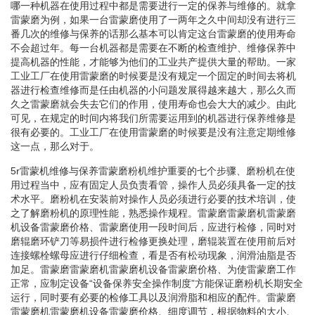
哪一种机器在使用过程中都是需要进行一定的保养与维修的。就拿
雷蒙磨为例，如果一台雷蒙磨使用了一两年之久中间却没有进行三
番几次的维修与保养的话那么基本可以肯定这台雷蒙磨的使用寿命
不会超过年。每一台机器都是需要在不断的检查维护、维修保养中
提高机器的性能，才能够为他们的工业共产提供大量的帮助。一家
工业工厂在使用雷蒙磨的时候要是没有规定一个固定的时间去将机
器进行检查维修而是任由机器的小问题发展得越来越大，那么久而
久之雷蒙磨就会失去它们的作用，使用寿命也会大大的减少。由此
可见，在规定的时间内将我们所需要运用到的机器进行保养维修是
很有必要的。工业工厂在使用雷蒙磨的时候要是没有注意定期维修
这一点，那么对于。
5r雷蒙机维修与保养雷蒙磨粉机维护重要的七个步骤、磨粉机在使
用过程当中，应有固定人员负责看管，操作人员必须具备一定的技
术水平。磨粉机在安装前对操作人员必须进行必要的技术培训，使
之了解磨粉机的原理性能，熟悉操作规程。雷蒙磨雷蒙磨机雷蒙磨
机设备雷蒙磨价格、雷蒙磨使用一段时间后，应进行检修，同时对
磨辊磨环铲刀等易损件进行检修更换处理，磨辊装置在使用前后对
连接螺栓螺母应进行仔细检查，看是否有松动现象，润滑油脂是否
加足。雷蒙磨雷蒙磨机雷蒙磨机设备雷蒙磨价格、为使雷蒙磨工作
正常，应制定设备“设备保养安全操作制度”方能保证磨粉机长期安全
运行，同时要有必要的检修工具以及润滑脂和相应的配件。雷蒙磨
雷蒙磨机雷蒙磨机设备雷蒙磨价格、细度调节，根据物料的大小、