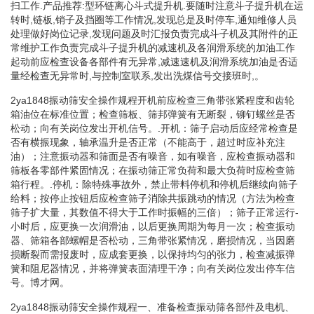
扫工作.产品推荐:型环链离心斗式提升机.要随时注意斗子提升机在运
转时,链板,销子及挡圈等工作情况,发现总是及时停车,通知维修人员
处理做好岗位记录,发现问题及时汇报负责完成斗子机及其附件的正
常维护工作负责完成斗子提升机的减速机及各润滑系统的加油工作
起动前应检查设备各部件有无异常,减速速机及润滑系统加油是否适
量经检查无异常时,与控制室联系,发出洗煤信号交接班时,。
2ya1848振动筛安全操作规程开机前应检查三角带张紧程度和齿轮
箱油位在标准位置；检查筛板、筛邦弹簧有无断裂，铆钉螺丝是否
松动；向有关岗位发出开机信号。.开机：筛子启动后应经常检查是
否有横振现象，轴承温升是否正常（不能高于，超过时应补充注
油）；注意振动器和筛面是否有噪音，如有噪音，应检查振动器和
筛板各零部件紧固情况；在振动筛正常负荷和最大负荷时应检查筛
箱行程。.停机：除特殊事故外，禁止带料停机和停机后继续向筛子
给料；按停止按钮后应检查筛子消除共振跳动的情况（方法为检查
筛子扩大量，其数值不得大于工作时振幅的三倍）；筛子正常运行-
小时后，应更换一次润滑油，以后更换周期为每月一次；检查振动
器、筛箱各部螺帽是否松动，三角带张紧情况，磨损情况，当因磨
损断裂而需报废时，应成套更换，以保持均匀的张力，检查减振弹
簧和阻尼器情况，并将弹簧表面清理干净；向有关岗位发出停车信
号。博才网。
2ya1848振动筛安全操作规程一、准备检查振动筛各部件及电机、