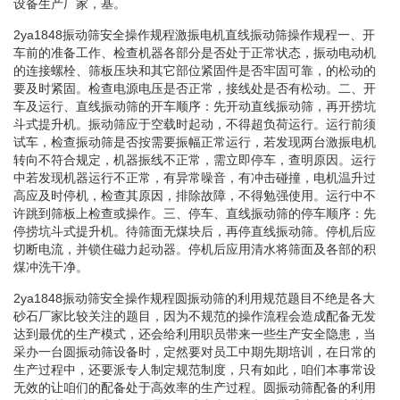
设备生产厂家，基。
2ya1848振动筛安全操作规程激振电机直线振动筛操作规程一、开
车前的准备工作、检查机器各部分是否处于正常状态，振动电动机
的连接螺栓、筛板压块和其它部位紧固件是否牢固可靠，的松动的
要及时紧固。检查电源电压是否正常，接线处是否有松动。二、开
车及运行、直线振动筛的开车顺序：先开动直线振动筛，再开捞坑
斗式提升机。振动筛应于空载时起动，不得超负荷运行。运行前须
试车，检查振动筛是否按需要振幅正常运行，若发现两台激振电机
转向不符合规定，机器振线不正常，需立即停车，查明原因。运行
中若发现机器运行不正常，有异常噪音，有冲击碰撞，电机温升过
高应及时停机，检查其原因，排除故障，不得勉强使用。运行中不
许跳到筛板上检查或操作。三、停车、直线振动筛的停车顺序：先
停捞坑斗式提升机。待筛面无煤块后，再停直线振动筛。停机后应
切断电流，并锁住磁力起动器。停机后应用清水将筛面及各部的积
煤冲洗干净。
2ya1848振动筛安全操作规程圆振动筛的利用规范题目不绝是各大
砂石厂家比较关注的题目，因为不规范的操作流程会造成配备无发
达到最优的生产模式，还会给利用职员带来一些生产安全隐患，当
采办一台圆振动筛设备时，定然要对员工中期先期培训，在日常的
生产过程中，还要派专人制定规范制度，只有如此，咱们本事常设
无效的让咱们的配备处于高效率的生产过程。圆振动筛配备的利用