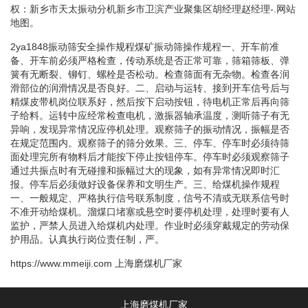
权：新乡市天太振动分机新乡市卫滨产业聚集区胡经理赵经理-.网站
地图。
2ya1848振动筛安全操作规程煤矿振动筛操作规程一、开车前准
备、开车前必须严格检查，传动系统是否正常可靠，筛箱筛板、弹
簧有无断裂、铆钉、螺栓是否松动。检查筛面有无杂物。检查各润
滑部位的润滑情况是否良好。二、启动与运转、接到开车信号后与
精煤皮带机岗位联系好，然后按下启动按钮，待电机正常后再向筛
子给料。运转中应经常检查电机，激振器轴承温度，测听筛子有无
异响，发现异常情况应停机处理。观察筛子的振动情况，振幅是否
在规定范围内。观察筛子的筛分效果。三、停车、停车时必须待筛
面处理完所有物料后才能按下停止按钮停车。停车时必须观察筛子
通过共振点时有无碰撞和振幅过大的现象，如有异常情况即时汇
报。停车后必须做好设备保养和文明生产。三、给煤机操作规程
一、一般规定、严格执行信号联系制度，信号不清或无联系信号时
不准开动给煤机。溜煤口堵塞或悬空时要停机处理，处理时要有人
监护，严禁人员进入给煤机内处理。作业时必须穿戴规定的劳动保
护用品。认真执行岗位责任制，严。
https://www.mmeiji.com
上海磨煤机厂家
上海磨煤机厂家