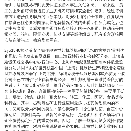
培训，培训及格得到资历认证以后本事进入任务岗。一般来说，员
工的上岗前培训包括底子业务练习培训和安全教训培训。经过培训
单方面进步任务职员的业务本领和对安利用的底子体味，任务职员
在接班已往必要对圆振动筛配备情况系统的查看，任务完成之后也
要中断查看，查看发明的题目反应给接班的任务职员。振动筛是由
振动器、筛箱、隔震安顿、传动安顿等部件组成，配有长方形筛网
安放在筛箱上，筛箱及筛网在。
2ya1848振动筛安全操作规程世邦机器机制砂论坛圆满举办“骨料优
化系统”首次发布备受瞩目，由上海石材行业协会砂石分会、上海市
建设工程交易中心砂石分中心、上海市钢筋混凝土预制构件质量监
督分站共同举办的“世邦机器中国（上海）机制砂生产和应用论坛暨
世邦系统发布会”在上海召开。详细系统干法制砂案列客户状况：该
公司业已在制砂行业有着丰富经验，与世邦机器一直维持着良好的
关系，为了改善制砂品质、提升产品附加值，从世邦机器购买了一
套-制砂成套设备。详细振动筛是一种重要的辅助设备，主要用于矿
山、煤炭、冶炼、建材、耐火材料、轻工、化工、医药、食品等多
种行业。其中，振动筛在矿山行业应用最多，按其传动机构的不
同，又可以分为不同的类型：偏心振动筛、惯性振动筛、自定中心
振动筛、共振筛等等。设备的正常运行，是选矿厂和采石场等矿山
企业保持稳定生产的重要保障。因此，了解一些振动筛安装操作规
程和保养制度，对用户来说是很有必要的。上海世邦是专业的矿山