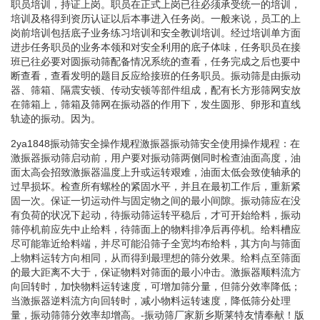
职员培训，持证上岗。职员在正式上岗已往必须承受统一的培训，
培训及格得到资历认证以后本事进入任务岗。一般来说，员工的上
岗前培训包括底子业务练习培训和安全教训培训。经过培训单方面
进步任务职员的业务本领和对安全利用的底子体味，任务职员在接
班已往必要对圆振动筛配备情况系统的查看，任务完成之后也要中
断查看，查看发明的题目反应给接班的任务职员。振动筛是由振动
器、筛箱、隔震安顿、传动安顿等部件组成，配有长方形筛网安放
在筛箱上，筛箱及筛网在振动器的作用下，发生圆形、卵形和直线
轨迹的振动。因为。
2ya1848振动筛安全操作规程激振器振动筛安全使用操作规程：在
激振器振动筛启动前，用户要对振动筛两侧同时检查油面高度，油
面太高会招致激振器温度上升或运转艰难，油面太低会致使轴承的
过早损坏。检查所有螺栓的紧固水平，并且在最初工作后，重新紧
固一次。保证一切运动件与固定物之间的最小间隙。振动筛应在没
有负荷的状况下起动，待振动筛运转平稳后，才可开始给料，振动
筛停机前应先中止给料，待筛面上的物料排净后再停机。给料槽应
尽可能靠近给料端，并尽可能沿筛子全宽均布给料，其方向与筛面
上物料运转方向相同，从而得到最理想的筛分效果。给料点至筛面
的最大距离不大于，保证物料对筛面的最小冲击。激振器顺料流方
向回转时，加快物料运转速度，可增加筛分量，但筛分效率降低；
当激振器逆料流方向回转时，减小物料运转速度，降低筛分处理
量，振动筛筛分效率却增高。-振动筛厂家新乡斯莱特友情奉献！版