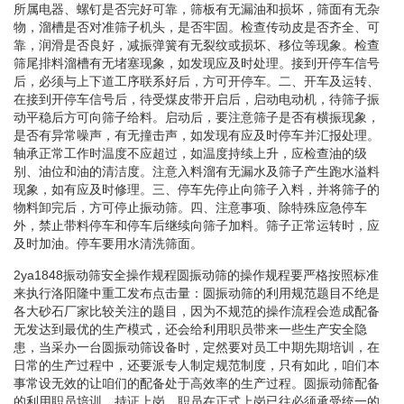
所属电器、螺钉是否完好可靠，筛板有无漏油和损坏，筛面有无杂
物，溜槽是否对准筛子机头，是否牢固。检查传动皮是否齐全、可
靠，润滑是否良好，减振弹簧有无裂纹或损坏、移位等现象。检查
筛尾排料溜槽有无堵塞现象，如发现应及时处理。接到开停车信号
后，必须与上下道工序联系好后，方可开停车。二、开车及运转、
在接到开停车信号后，待受煤皮带开启后，启动电动机，待筛子振
动平稳后方可向筛子给料。启动后，要注意筛子是否有横振现象，
是否有异常噪声，有无撞击声，如发现有应及时停车并汇报处理。
轴承正常工作时温度不应超过，如温度持续上升，应检查油的级
别、油位和油的清洁度。注意入料溜有无漏水及筛子产生跑水溢料
现象，如有应及时修理。三、停车先停止向筛子入料，并将筛子的
物料卸完后，方可停止振动筛。四、注意事项、除特殊应急停车
外，禁止带料停车和停车后继续向筛子加料。筛子正常运转时，应
及时加油。停车要用水清洗筛面。
2ya1848振动筛安全操作规程圆振动筛的操作规程要严格按照标准
来执行洛阳隆中重工发布点击量：圆振动筛的利用规范题目不绝是
各大砂石厂家比较关注的题目，因为不规范的操作流程会造成配备
无发达到最优的生产模式，还会给利用职员带来一些生产安全隐
患，当采办一台圆振动筛设备时，定然要对员工中期先期培训，在
日常的生产过程中，还要派专人制定规范制度，只有如此，咱们本
事常设无效的让咱们的配备处于高效率的生产过程。圆振动筛配备
的利用职员培训，持证上岗。职员在正式上岗已往必须承受统一的