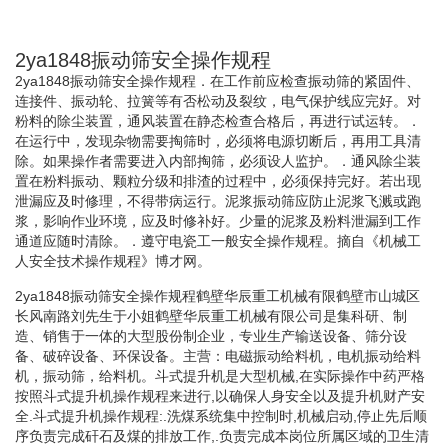
2ya1848振动筛安全操作规程
2ya1848振动筛安全操作规程．在工作前应检查振动筛的紧固件、
连接件、振动轮、拉簧等有否松动及裂纹，电气保护线应完好。对
粉料的除尘装置，通风装置在静态检查合格后，再进行试运转。．
在运行中，发现杂物需要掏筛时，必须将电源切断后，再用工具清
除。如果操作者需要进入内部掏筛，必须设人监护。．通风除尘装
置在粉料振动、颗粒分级和排渣的过程中，必须保持完好。若出现
泄漏应及时修理，不得带病运行。泥浆振动筛应防止泥浆飞溅或跑
浆，影响作业环境，应及时修补好。少量的泥浆及粉料泄漏到工作
通道应随时清除。．遵守电瓷工一般安全操作规程。摘自《机械工
人安全技术操作规程》博才网。
2ya1848振动筛安全操作规程鹤壁华辰重工机械有限鹤壁市山城区
长风南路刘先生于小姐鹤壁华辰重工机械有限公司是集科研、制
造、销售于一体的大型股份制企业，专业生产输送设备、筛分设
备、破碎设备、环保设备。主营：电磁振动给料机，电机振动给料
机，振动筛，给料机。斗式提升机是大型机械,在实际操作中药严格
按照斗式提升机操作规程来进行,以确保人身安全以及提升机财产安
全.斗式提升机操作规程:.洗煤系统集中控制时,机械启动,停止先后顺
序负责完成矸石及煤的排放工作,.负责完成本岗位所属区域的卫生清