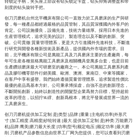
转锁定手柄，夹头座上部设有钻头锁定卡盘，钻头仰角调整盘和带
刻度的钻头旋转手把。
创刀刃磨机台州北平機床有限公司一直致力於工具磨床的生产與研
發，每一種產品都經過嚴格的品質管制，其品質深獲國内外客戶的
肯定。公司設施優良，設備先進，技術力量雄厚。採用日本先進的
生産管理模式，追求完美的設計、製造理念以及不斷的創新、突
破。公司貫徹:質量管理體系，更是大力引進國外先進科技，不斷進
行研究與開發各種新技術及新產品，提供國內外市場的需求。目
前，北平機床有限公司是萬能工具及刀具磨床主要的生產廠商，每
年可生産各種規格萬能工具磨床及相關機具壹萬多台套，也是目前
生產鑽頭磨床最大可研磨至的廠商之一。本公司萬能工具磨系列產
品及膠印機零部件行銷美國、歐洲、澳洲、東南亞、中東等國家，
在客戶中享有盛譽。我們始終遵循質量管理體系，追求製造性價比
最優的産品爲基本方針。公司秉承博採虚，自強不息的創新理念，
不斷開拓創新，始終以創造性的開髮型企業爲努力目標，堅持超前
改革的理念，以招拧⒕礃、創新爲根本，將北平發展成世界一流的
工具磨床生。
创刀刃磨机提供加工定制:是|类型:|品牌:|重量:|主电机功率|外形尺
寸:|加工精度:高精度|砂轮转速:|最大.提供加工定制:是|种类:万能磨刀
机|品牌:鹰美|磨刀最大长度:|功率|型号|额定电压:|额定功率:|最大磨
削.刃磨机产品参数信息由世界工厂网为您提供，您可以查看到刃磨