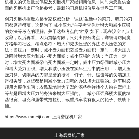
机相关的优质批发供应及刃磨机厂家经销商信息，同时为您提供全
面的刃磨机出厂价格参考，最新的刃磨机报价尽在世界工厂网。
创刀刃磨机据魔方格专家权威分析，试题“生活中的菜刀、剪刀的刀
刃都磨得很薄，这是为了.减小压力.”主要考查你对增大和减少压强
的办法等考点的理解。关于这些考点的“档案”如下：现在没空？点击
收藏，以后再看。因为篇幅有限，只列出部分考点，详细请访问魔
方格学习社区。考点名称：增大和减少压强的办法增大压强的方
法：当压力一定时，减小受力面积②当受力面积一定时，增大压力
③同时增大压力和减小受力面积；减小压强的方法：当压力一定
时，增大受力面积②当受力面积一定时，减小压力③同时减小压力
和增大受力面积。增大和减小压强在实际生活中的应用：．增大压
强刀斧、切削具的刀都是磨的很薄，钉子、针、锯齿等的尖端加工
得很尖等，这些都是用减小受力面积的办法增大压强的。刹车时必
须用力握住车闸；农民犁地时为了犁的深些往往找个人站在犁耙上
等都是用增大压力的办法来增大压强的。．减小压强高楼大厦的墙
基很宽、坦克和履带式拖拉机、载重汽车装有很大的轮子、铁轨下
铺。
https://www.mmeiji.com
上海磨煤机厂家
上海磨煤机厂家