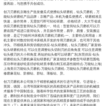
接再励，与您携手共创成功。
创刀刃磨机京雕生产批发傻瓜式便携钻头研磨机，钻头刃磨机，万
能钻头研磨机产品品牌：京雕产品-.本机为傻瓜便携式，研磨精准且
快速，操作简单，无需技巧即可轻松研磨。.价格经济，大大节省成
供应刃磨机型套筒钻头刃磨机一、特点：型套筒钻头刃磨机可以刃
磨齿国产或进口套筒钻头，并且操作简便，易学、易懂，安装搬运
轻便，是辽宁|锦州冲床模具刃磨机刃磨机-一、主要特点和用途：本
机主要针对数控转塔冲床模具开发的专用刃磨机床，也可用于其他
冲头、凹模模具和剪切模的供应-钻头研磨机，钻头刃磨机厂家直销-
钻头研磨机特点.可以任意调整钻头切削刃的后角角度.可以任意调整
钻头横刃的大小和角度.再短的钻头都可以研磨广东|东莞供应-钻头
研磨机钻头刃磨机麻花钻研磨机厂家直销技术参数型号研磨范围电
压功率转速砂轮直径砂轮材质净重白刚玉机器性能特点-万能钻上海|
上海美日万能钻头刃磨机-万能钻头刃磨机-.万能钻头刃磨机是用来
修磨麻花钻、阶梯钻、群钻、薄板钻、异。
创刀刃磨机本公司致力于精密机械技术的引进与开发。引进瑞士，
英国，德国，台湾等国家和地区的高精度机床产品和前沿的机械技
术服务于中国制造业。随着科学技术的发展和制造工艺的创新改
进，磨削技术在制造业中得到了迅猛的发展和更广泛的利用。我们
现在主要提供来自上述国家和地区的高精度多轴联动或手动的多功
能刀（工）具磨床满足现代制造业对刀（工）具和产品磨削的要