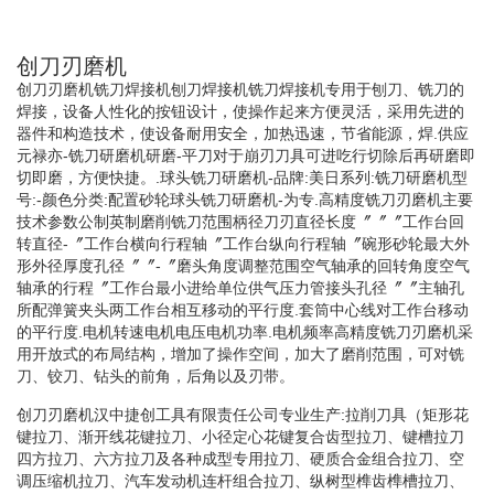
创刀刃磨机
创刀刃磨机铣刀焊接机刨刀焊接机铣刀焊接机专用于刨刀、铣刀的
焊接，设备人性化的按钮设计，使操作起来方便灵活，采用先进的
器件和构造技术，使设备耐用安全，加热迅速，节省能源，焊.供应
元禄亦-铣刀研磨机研磨-平刀对于崩刃刀具可进吃行切除后再研磨即
切即磨，方便快捷。.球头铣刀研磨机-品牌:美日系列:铣刀研磨机型
号:-颜色分类:配置砂轮球头铣刀研磨机-为专.高精度铣刀刃磨机主要
技术参数公制英制磨削铣刀范围柄径刀刃直径长度〞〞〞工作台回
转直径-〞工作台横向行程轴〞工作台纵向行程轴〞碗形砂轮最大外
形外径厚度孔径〞〞-〞磨头角度调整范围空气轴承的回转角度空气
轴承的行程〞工作台最小进给单位供气压力管接头孔径〞〞主轴孔
所配弹簧夹头两工作台相互移动的平行度.套筒中心线对工作台移动
的平行度.电机转速电机电压电机功率.电机频率高精度铣刀刃磨机采
用开放式的布局结构，增加了操作空间，加大了磨削范围，可对铣
刀、铰刀、钻头的前角，后角以及刃带。
创刀刃磨机汉中捷创工具有限责任公司专业生产:拉削刀具（矩形花
键拉刀、渐开线花键拉刀、小径定心花键复合齿型拉刀、键槽拉刀
四方拉刀、六方拉刀及各种成型专用拉刀、硬质合金组合拉刀、空
调压缩机拉刀、汽车发动机连杆组合拉刀、纵树型榫齿榫槽拉刀、