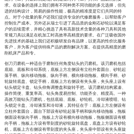
求。在设备的选择上我们拥有不同种类不同功能的多元选择，但先
进的结构设计，简易的操作性能，极高的精准度是它们共同的特
点。对于小批量的客户还我们提供专业的代修磨服务，以帮助客户
控制生产成本。另外还从瑞士引进了高品质的金刚石砂轮以满足客
户的后续需求，并精心挑选了具有高新技术含量的各种刀具和其他
常规刀具以满足在机加工时高效率高精度的要求。在广泛吸收国外
先进技术的基础上我们还积极研发自有品牌，以更高的性价比服务
客户，并为客户提供特殊产品的磨削解决方案。在提供高精度的磨
削机床产品和专。
创刀刃磨机一种适合于磨制任何角度钻头的刃磨机。该刃磨机包括
底箱、底板和冷却系统，底板上方左侧设有立柱外套圆台、砂轮起
落手柄、纵向移动拖板、纵向手柄、横向移动拖板、横向手柄、砂
轮旋转底盘、锁定手柄，底板上方右侧设有夹头座，夹头座上设有
钻头锁定卡盘、钻头仰角调整盘和旋转手把。该刃磨机结构紧凑、
操作简便、重复率高、钻头角度易控制、功能齐全、精度高。一种
高效万能钻头刃磨机，包括底箱、底板、砂轮机、冷却液喷咀、钻
头锁定卡盘、冷却液泵和冷却液，其特征在于：底板上方左侧设有
立柱外套圆台，圆台下部设有砂轮起落手柄和纵向移动拖板，拖板
侧面设有纵向手柄，拖板上方设有横向移动拖板，拖板侧面设有横
向手柄，拖板上方设有带刻度的砂轮旋转底盘，底盘上方设有砂轮
机，底板上方右侧设有带刻度的夹头座，夹头座中部设有夹头座旋