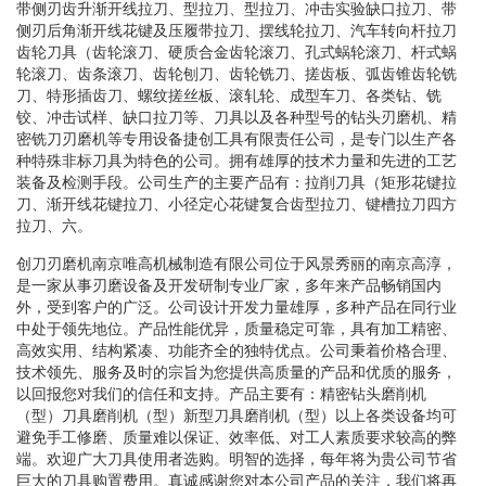
带侧刃齿升渐开线拉刀、型拉刀、型拉刀、冲击实验缺口拉刀、带
侧刃后角渐开线花键及压履带拉刀、摆线轮拉刀、汽车转向杆拉刀
齿轮刀具（齿轮滚刀、硬质合金齿轮滚刀、孔式蜗轮滚刀、杆式蜗
轮滚刀、齿条滚刀、齿轮刨刀、齿轮铣刀、搓齿板、弧齿锥齿轮铣
刀、特形插齿刀、螺纹搓丝板、滚轧轮、成型车刀、各类钻、铣
铰、冲击试样、缺口拉刀等、刀具以及各种型号的钻头刃磨机、精
密铣刀刃磨机等专用设备捷创工具有限责任公司，是专门以生产各
种特殊非标刀具为特色的公司。拥有雄厚的技术力量和先进的工艺
装备及检测手段。公司生产的主要产品有：拉削刀具（矩形花键拉
刀、渐开线花键拉刀、小径定心花键复合齿型拉刀、键槽拉刀四方
拉刀、六。
创刀刃磨机南京唯高机械制造有限公司位于风景秀丽的南京高淳，
是一家从事刃磨设备及开发研制专业厂家，多年来产品畅销国内
外，受到客户的广泛。公司设计开发力量雄厚，多种产品在同行业
中处于领先地位。产品性能优异，质量稳定可靠，具有加工精密、
高效实用、结构紧凑、功能齐全的独特优点。公司秉着价格合理、
技术领先、服务及时的宗旨为您提供高质量的产品和优质的服务，
以回报您对我们的信任和支持。产品主要有：精密钻头磨削机
（型）刀具磨削机（型）新型刀具磨削机（型）以上各类设备均可
避免手工修磨、质量难以保证、效率低、对工人素质要求较高的弊
端。欢迎广大刀具使用者选购。明智的选择，每年将为贵公司节省
巨大的刀具购置费用。真诚感谢您对本公司产品的关注，我们将再