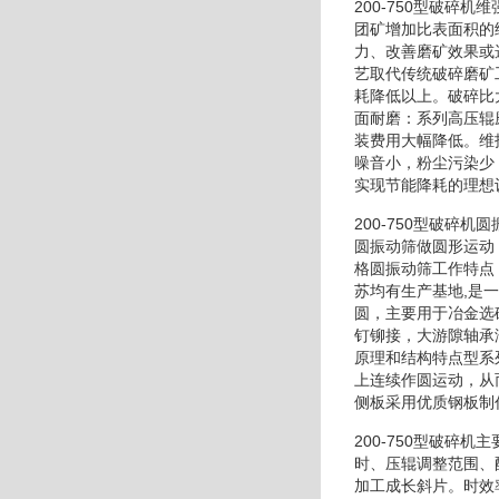
200-750型破碎
团矿增加比表面积的
力、改善磨矿效果或
艺取代传统破碎磨矿
耗降低以上。破碎比
面耐磨：系列高压辊
装费用大幅降低。维
噪音小，粉尘污染少
实现节能降耗的理想
200-750型破
圆振动筛做圆形运动
格圆振动筛工作特点
苏均有生产基地,是
圆，主要用于冶金选
钉铆接，大游隙轴承
原理和结构特点型系
上连续作圆运动，从
侧板采用优质钢板制
200-750型破碎
时、压辊调整范围、
加工成长斜片。时效