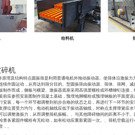
机
给料机
型破碎机
碎机工作原理及结构特点圆振筛是利用普通电机外拖动振动器。使筛体沿激振
连续作圆运动，从而达到筛分目的。型圆振筛由振动源、筛体、筛网、减
板制作而成，侧板与横梁、激振器底座采用高强度螺栓或环槽铆钉连接，
装前应参照安装图制作混凝土基础，预埋地脚螺栓或预埋钢板的平面度误
行安装，每一个环节都调整到初步合格的状态之后，再进行下一环节的安
支撑位置受力均匀，电动机轴线应低于振动器轴线，对称点支撑弹簧应水
可以调整激振力，从而调整筛机振幅。、与其他障碍物间的距离不小于。
检查各紧固件螺栓有无松动，如有松动应重新紧固一次。、筛机空载运行
音．。