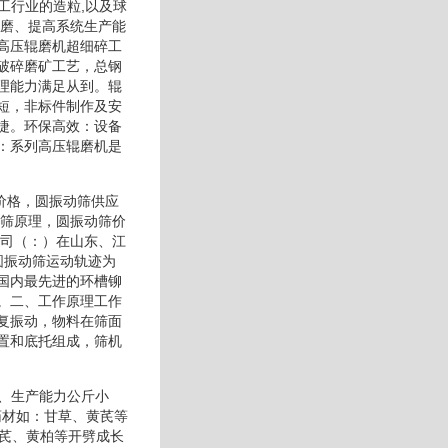
工行业的造粒,以及球
少磨、提高系统生产能
高压辊磨机超细碎工
破碎磨矿工艺，总钢
理能力满足从到。辊
短，非标件制作及安
捷。环保高效：设备
：系列高压辊磨机是
筛价格，圆振动筛供应
动筛原理，圆振动筛价
公司（：）在山东、江
圆振动筛运动轨迹为
国内最先进的环槽铆
。二、工作原理工作
复振动，物料在筛面
置和底托组成，筛机
数、生产能力公斤小
药材如：甘草、黄芪等
黄芪、黄柏等开劈成长