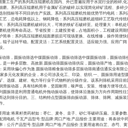
机维强重工生产的系列高压辊磨机在国内、外已普遍应用于水泥行业的粉碎,化
细磨。系列高压辊磨机用于金属矿石的破碎,以实现简化碎矿流程、多碎
选别指标等不同目的生产实践。系列高压辊磨机性能优势节约电耗：系列
工艺，总电耗降低以上。钢耗降低：系列高压辊磨机超细碎工艺取代传统
大：系列高压辊磨机破碎比大，可将的铁矿石破碎至。处理量大：单机处
磨机使用寿命高达。节省投资：土建投资省，占地面积小，工程建设周期
护简单：系列高压辊磨机辊面磨损后可现场更换、在线维修，操作简便快
，辊子运转平稳。配置灵活：工艺系统配置灵活、适应能力强。应用广阔
设。
碎机圆振动筛，圆振动筛选中煤圆振动筛，圆振动筛选中煤圆振动筛，圆振动
，是一种多层数、高效新.圆振动筛圆振动筛供应，圆振动筛产地，圆振
：采用块偏心作为激.圆振动筛粮食振动筛多层振动筛南通信通实业有限
一家多元化发展的企业，本公司涉及化工、印染、纺织.一、圆振筛用途型
矿、选煤、建材、电力等行业干式物料的分级作业。该系列筛机采用目前
润滑振动器，具有结构简单，坚固耐用，噪声低，安装、维修方便等优点
列圆振筛是利用普通电机外拖动振动器，使筛体沿激振力方向作周期性往
而达到筛分目的。三、结构特点型圆振筛由振动源、筛体、筛网、减振装
作。
机主要用途:将果籽类药材如：枣仁、麦冬、韭子、砂仁等破碎压扁。主要参
配用电机.千瓦产品型号:型品牌:周口产地:产品报价:主要用途：将条状中
率：公斤产品型号:型品牌:周口产地:产品报价:主要用途将白芷、赤芍、