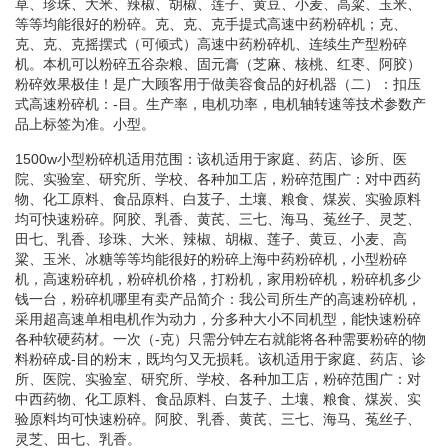
草、珍珠、大米、辣椒、胡椒、莲子、黄豆、小麦、高粱、玉米、
等等均能很好的粉碎。克、克、克手提式高速中药粉碎机；克、
克、克、克摇摆式（可倾式）高速中药粉碎机、连续生产型粉碎
机。本机可以粉碎五谷杂粮、固元膏（芝麻、核桃、红枣、阿胶）
粉碎效果极佳！是广大顾客用于做美容食品的好机器（二）：扣压
式高速粉碎机：-目。生产率，电机功率，电机轴转速等技术参数产
品上标签为准。小型。
1500w小型粉碎机适用范围：该机适用于家庭、药店、诊所、医
院、实验室、研究所、学校、各种加工店，粉碎范围广：对中西药
物、化工原料、食品原料、白芨子、土壤、粮食、煤炭、实验原料
均可快速粉碎。阿胶、乳香、黄芪、三七、海马、菟丝子、灵芝、
田七、乳香、珍珠、大米、辣椒、胡椒、莲子、黄豆、小麦、高
粱、玉米、冰糖等等均能很好的粉碎上海中药粉碎机，小型粉碎
机，高速粉碎机，粉碎机价格，打粉机，家用粉碎机，粉碎机多少
钱一台，粉碎机哪里有卖产品简介：我公司所生产的高速粉碎机，
采用超高速单相电机作为动力，分多种大小不同机型，能快速粉碎
各种软硬药材。一次（-克）只需分钟左右就能将各种需要粉碎的物
料粉碎成-目的粉末，既均匀又无损耗。该机适用于家庭、药店、诊
所、医院、实验室、研究所、学校、各种加工店，粉碎范围广：对
中西药物、化工原料、食品原料、白芨子、土壤、粮食、煤炭、实
验原料均可快速粉碎。阿胶、乳香、黄芪、三七、海马、菟丝子、
灵芝、田七、乳香。