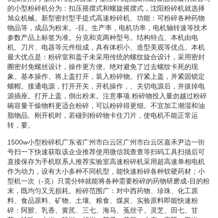
的小型粉碎机分为：扣压摇摆式和螺旋摇摆式，沈阳粉碎机就选择
旭众机械。新型密封型手提式高速粉碎机、功能：可粉碎各种药物
物品等，成品为粉末。-目。生产率，电机功率，电机轴转速等技术
参数产品上标签为准。分克和克两种型号。结构特点、本机由电
机、刀片、电器等元件组成，具有体积小、造型美观等优点。本机
最大优点是：粉碎室和盖子未采用传统的螺纹旋合设计，采用密封
圈密封免螺丝设计，操作更方便。绝对避免了过去螺纹卡死的现
象。基本操作、将上盖打开，装入粉碎物。拧紧上盖，并紧固锁定
螺帽。接通电源，打开开关，开机操作，、关切电源后，并拔掉电
源插座。打开上盖，倒出粉末。注意事项.粉碎物投入量勿越过粉碎
碗容量干燥物料更适合粉碎，可以粉碎得更细。不宜加工潮湿和油
脂物品、刚开机时，若碰到粉碎物卡住刀片，使电机不能正常运
转，要。
1500w小型粉碎机广东省广州市白云区广州市白云区嘉禾尹边一街
号扫一下快速获取该企业推荐使用微信我查查等扫码工具扫描后可
直接保存为手机联系人推荐实验室高速粉碎机采用超高速单相电机
作为动力，设有大小多种不同机型，能快速粉碎各种软硬药材；小
型机一次（-克）只需分钟就能将各种需要粉碎的药物研磨成-目的粉
末，既均匀又无损耗。粉碎范围广：对中西药物、珍珠、化工原
料、食品原料、矿物、土壤、粮食、煤炭、实验原料即能快速粉
碎：阿胶、乳香、黄芪、三七、海马、菟丝子、灵芝、田七、甘