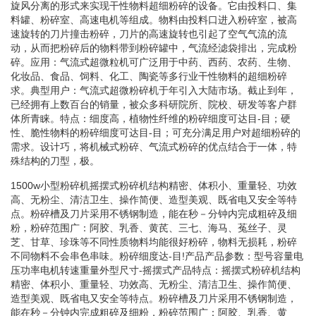
旋风分离的形式来实现干性物料超细粉碎的设备。它由投料口、集
料罐、粉碎室、高速电机等组成。物料由投料口进入粉碎室，被高
速旋转的刀片撞击粉碎，刀片的高速旋转也引起了空气气流的流
动，从而把粉碎后的物料带到粉碎罐中，气流经滤袋排出，完成粉
碎。应用：气流式超微粒机可广泛用于中药、西药、农药、生物、
化妆品、食品、饲料、化工、陶瓷等多行业干性物料的超细粉碎
求。典型用户：气流式超微粉碎机于年引入大陆市场。截止到年，
已经拥有上数百台的销量，被众多科研院所、院校、研发等客户群
体所青睐。特点：细度高，植物性纤维的粉碎细度可达目-目；硬
性、脆性物料的粉碎细度可达目-目；可充分满足用户对超细粉碎的
需求。设计巧，将机械式粉碎、气流式粉碎的优点结合于一体，特
殊结构的刀型，极。
1500w小型粉碎机摇摆式粉碎机结构精密、体积小、重量轻、功效
高、无粉尘、清洁卫生、操作简便、造型美观、既省电又安全等特
点。粉碎槽及刀片采用不锈钢制造，能在秒－分钟内完成粗碎及细
粉，粉碎范围广：阿胶、乳香、黄芪、三七、海马、菟丝子、灵
芝、甘草、珍珠等不同性质物料均能很好粉碎，物料无损耗，粉碎
不同物料不会串色串味。粉碎细度达-目!产品产品参数：型号容量电
压功率电机转速重量外型尺寸-摇摆式产品特点：摇摆式粉碎机结构
精密、体积小、重量轻、功效高、无粉尘、清洁卫生、操作简便、
造型美观、既省电又安全等特点。粉碎槽及刀片采用不锈钢制造，
能在秒－分钟内完成粗碎及细粉，粉碎范围广：阿胶、乳香、黄