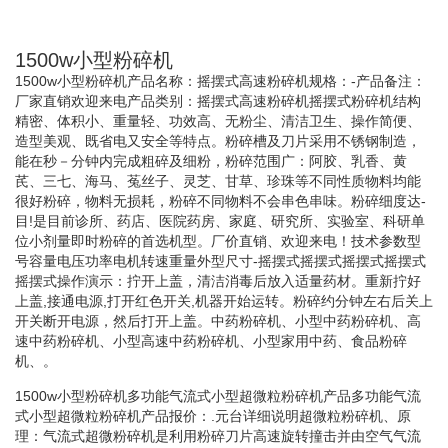
1500w小型粉碎机
1500w小型粉碎机产品名称：摇摆式高速粉碎机规格：-产品备注：
厂家直销欢迎来电产品类别：摇摆式高速粉碎机摇摆式粉碎机结构
精密、体积小、重量轻、功效高、无粉尘、清洁卫生、操作简便、
造型美观、既省电又安全等特点。粉碎槽及刀片采用不锈钢制造，
能在秒－分钟内完成粗碎及细粉，粉碎范围广：阿胶、乳香、黄
芪、三七、海马、菟丝子、灵芝、甘草、珍珠等不同性质物料均能
很好粉碎，物料无损耗，粉碎不同物料不会串色串味。粉碎细度达-
目!是目前诊所、药店、医院药房、家庭、研究所、实验室、科研单
位小剂量即时粉碎的首选机型。厂价直销、欢迎来电！技术参数型
号容量电压功率电机转速重量外型尺寸-摇摆式摇摆式摇摆式摇摆式
摇摆式操作演示：拧开上盖，清洁消毒后放入适量药材。重新拧好
上盖,接通电源,打开红色开关,机器开始运转。粉碎约分钟左右后关上
开关断开电源，然后打开上盖。中药粉碎机、小型中药粉碎机、高
速中药粉碎机、小型高速中药粉碎机、小型家用中药、食品粉碎
机、。
1500w小型粉碎机多功能气流式小型超微粒粉碎机产品多功能气流
式小型超微粒粉碎机产品报价：.元台详细说明超微粒粉碎机、原
理：气流式超微粉碎机是利用粉碎刀片高速旋转撞击并由空气气流