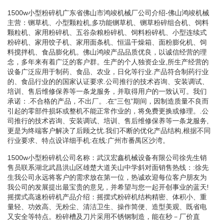
1500w小型粉碎机广东省佛山市鸿竣机械厂公司介绍-佛山鸿竣机械
主营：铡草机、小型颗粒机,多功能铡草机、铡草粉碎组合机、饲料
颗粒机、家用粉碎机、五谷杂粮粉碎机、饲料粉碎机、小型连续式
粉碎机、家用饺子机、家用面条机、恒温干燥箱、面粉膨化机、饲
料搅拌机、食品膨化机。佛山鸿竣产品品质优良，以诚信经营的理
念，多年来有着广泛的客户群。生产的个人独资企业,所生产经营的
设备广泛应用于制药、食品、农业，日化等行业.产品符合制药行业
的、食品行业的的国家认证要求.公司推行的技术咨询、安装调试、
培训、售后维修保养等一条龙服务，并取得用户的一致认可。我们
承诺：.不合格的产品，不出厂。.在“三包”期间，因制造质量不良而
引起的零部件损坏或整机不能正常作业的，将免费更换或修理。.公
司推行的技术咨询、安装调试、培训、售后维修保养等一条龙服务,
更是为终端客户解决了后顾之忧.我们不断的优化产品结构,根据不同
行业要求、特点设详细手机:在线:广州市番禺区沙湾。
1500w小型粉碎机公司名称：武汉宏鑫机械设备有限公司徐先生销
售员联系湖北武昌洪山区雄楚大道关山中学斜对面销售热线：:徐先
生我公司永远将客户的需求放在第一位，热诚欢迎每位客户朋友为
我公司的发展提出最宝贵的意见，并希望与您一起开创事业的蓝天!
摇摆式高速粉碎机产品介绍：摇摆式粉碎机结构精密、体积小、重
量轻、功效高、无粉尘、清洁卫生、操作简便、造型美观、既省电
又安全等特点。粉碎槽及刀片采用不锈钢制造，能在秒－厂价直