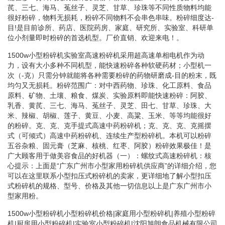
芪、三七、海马、菟丝子、灵芝、甘草、珍珠等不同性质物料均能
很好粉碎，物料无损耗，粉碎不同物料不会串色串味。粉碎细度达-
目!是目前诊所、药店、医院药房、家庭、研究所、实验室、科研单
位小剂量即时粉碎的首选机型。厂价直销、欢迎来电！。
1500w小型粉碎机实验室高速粉碎机采用超高速单相电机作为动
力，设有大小多种不同机型，能快速粉碎各种软硬药材；小型机一
次（-克）只需分钟就能将各种需要粉碎的药物研磨成-目的粉末，既
均匀又无损耗。粉碎范围广：对中西药物、珍珠、化工原料、食品
原料、矿物、土壤、粮食、煤炭、实验原料即能快速粉碎：阿胶、
乳香、黄芪、三七、海马、菟丝子、灵芝、田七、甘草、珍珠、大
米、辣椒、胡椒、莲子、黄豆、小麦、高粱、玉米、等等均能很好
的粉碎。克、克、克手提式高速中药粉碎机；克、克、克、克摇摆
式（可倾式）高速中药粉碎机、连续生产型粉碎机。本机可以粉碎
五谷杂粮、固元膏（芝麻、核桃、红枣、阿胶）粉碎效果极佳！是
广大顾客用于做美容食品的好机器（一）：螺纹式高速粉碎机：核
心提示：上面是“广东广州市小型家用粉碎机供应商”的详细介绍，您
可以在这里联系小型扣压式粉碎机的卖家，更详细地了解小型扣压
式粉碎机的规格、型号、价格及其他一切信息以上是广东广州市小
型家用粉。
1500w小型粉碎机小型粉碎机价格|家庭用小型粉碎机|养殖小型粉碎
机|厨房用小型粉碎机|实验室小型粉碎机|沈阳旭朗食品机械有限公司