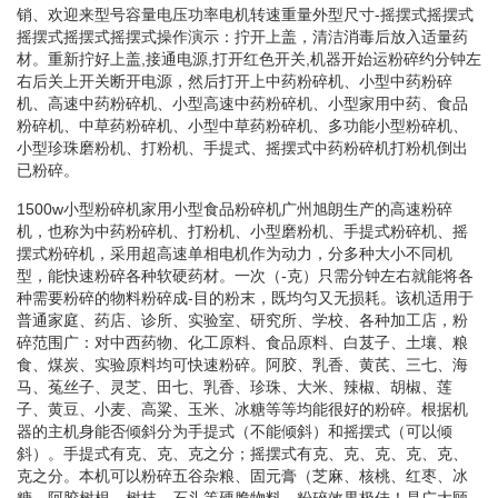
销、欢迎来型号容量电压功率电机转速重量外型尺寸-摇摆式摇摆式
摇摆式摇摆式摇摆式操作演示：拧开上盖，清洁消毒后放入适量药
材。重新拧好上盖,接通电源,打开红色开关,机器开始运粉碎约分钟左
右后关上开关断开电源，然后打开上中药粉碎机、小型中药粉碎
机、高速中药粉碎机、小型高速中药粉碎机、小型家用中药、食品
粉碎机、中草药粉碎机、小型中草药粉碎机、多功能小型粉碎机、
小型珍珠磨粉机、打粉机、手提式、摇摆式中药粉碎机打粉机倒出
已粉碎。
1500w小型粉碎机家用小型食品粉碎机广州旭朗生产的高速粉碎
机，也称为中药粉碎机、打粉机、小型磨粉机、手提式粉碎机、摇
摆式粉碎机，采用超高速单相电机作为动力，分多种大小不同机
型，能快速粉碎各种软硬药材。一次（-克）只需分钟左右就能将各
种需要粉碎的物料粉碎成-目的粉末，既均匀又无损耗。该机适用于
普通家庭、药店、诊所、实验室、研究所、学校、各种加工店，粉
碎范围广：对中西药物、化工原料、食品原料、白芨子、土壤、粮
食、煤炭、实验原料均可快速粉碎。阿胶、乳香、黄芪、三七、海
马、菟丝子、灵芝、田七、乳香、珍珠、大米、辣椒、胡椒、莲
子、黄豆、小麦、高粱、玉米、冰糖等等均能很好的粉碎。根据机
器的主机身能否倾斜分为手提式（不能倾斜）和摇摆式（可以倾
斜）。手提式有克、克、克之分；摇摆式有克、克、克、克、克、
克之分。本机可以粉碎五谷杂粮、固元膏（芝麻、核桃、红枣、冰
糖、阿胶树根、树枝、石头等硬脆物料，粉碎效果极佳！是广大顾