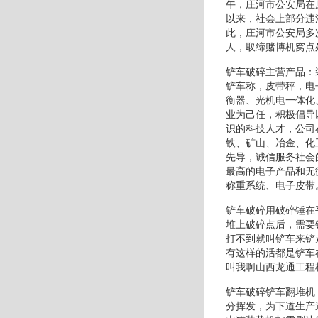
午，庄河市公安局在
以来，社会上部分违
此，庄河市公安局多
人，取缔赌博机窝点
铲车破碎主营产品：
铲车称，皮带秤，电
衡器、光机电一体化
业为己任，积极倡导
识的科技人才，公司
铁、矿山、冶金、化
先导，诚信服务社会
最高的电子产品和无
称重系统、电子皮带
铲车破碎用破碎锤在
堆上破碎点后，需要
打不到就叫铲车来铲
有这样的活都是铲车
叫我啊山西龙通工程
铲车破碎铲车翻堆机
分挥发，为下道生产