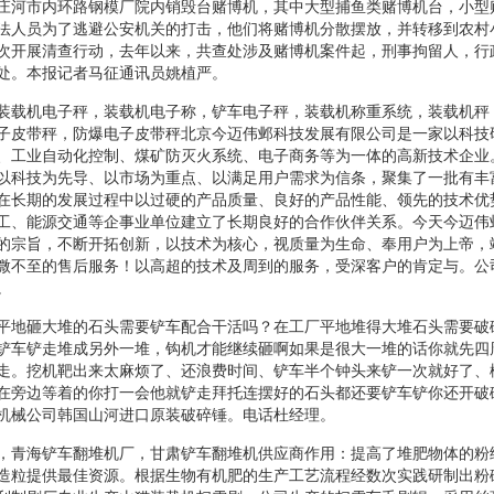
庄河市内环路钢模厂院内销毁台赌博机，其中大型捕鱼类赌博机台，小型
法人员为了逃避公安机关的打击，他们将赌博机分散摆放，并转移到农村
次开展清查行动，去年以来，共查处涉及赌博机案件起，刑事拘留人，行
处。本报记者马征通讯员姚植严。
装载机电子秤，装载机电子称，铲车电子秤，装载机称重系统，装载机秤
子皮带秤，防爆电子皮带秤北京今迈伟邺科技发展有限公司是一家以科技
、工业自动化控制、煤矿防灭火系统、电子商务等为一体的高新技术企业
以科技为先导、以市场为重点、以满足用户需求为信条，聚集了一批有丰
在长期的发展过程中以过硬的产品质量、良好的产品性能、领先的技术优
工、能源交通等企事业单位建立了长期良好的合作伙伴关系。今天今迈伟
的宗旨，不断开拓创新，以技术为核心，视质量为生命、奉用户为上帝，
微不至的售后服务！以高超的技术及周到的服务，受深客户的肯定与。公
。
平地砸大堆的石头需要铲车配合干活吗？在工厂平地堆得大堆石头需要破
铲车铲走堆成另外一堆，钩机才能继续砸啊如果是很大一堆的话你就先四
走。挖机靶出来太麻烦了、还浪费时间、铲车半个钟头来铲一次就好了、
在旁边等着的你打一会他就铲走拜托连摆好的石头都还要铲车铲你还开破
机械公司韩国山河进口原装破碎锤。电话杜经理。
，青海铲车翻堆机厂，甘肃铲车翻堆机供应商作用：提高了堆肥物体的粉
造粒提供最佳资源。根据生物有机肥的生产工艺流程经数次实践研制出粉