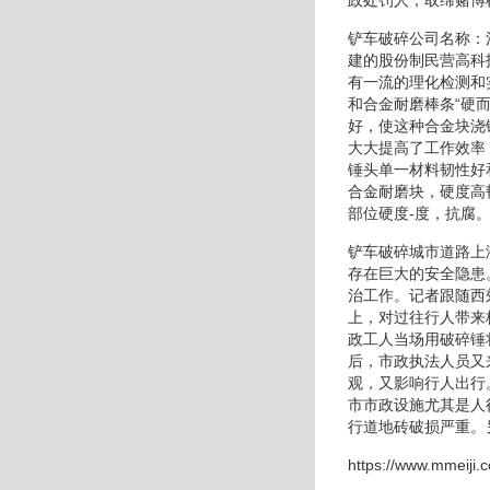
铲车破碎公司名称：
建的股份制民营高科
有一流的理化检测和
和合金耐磨棒条“硬
好，使这种合金块浇
大大提高了工作效率
锤头单一材料韧性好
合金耐磨块，硬度高
部位硬度-度，抗腐
铲车破碎城市道路上
存在巨大的安全隐患
治工作。记者跟随西
上，对过往行人带来
政工人当场用破碎锤
后，市政执法人员又
观，又影响行人出行
市市政设施尤其是人
行道地砖破损严重。
https://www.mmeiji.