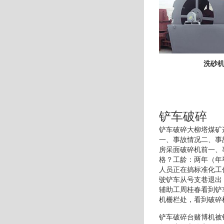
洗砂
铲车破碎
铲车破碎大柳塔煤矿连
一、事故情况二、事
房采面破碎机前 一
格？工龄：两年（年
人员正在搞标准化工
驶铲车从号支巷退出
辅助工周桂春看到铲
机栅栏处，看到破碎
铲车破碎台赌博机被