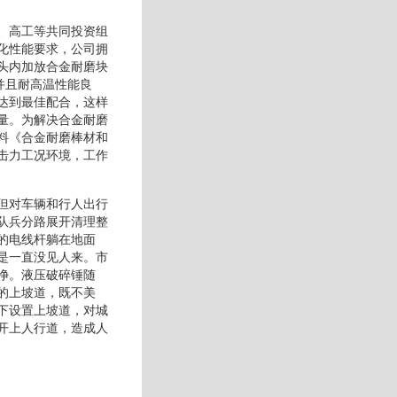
、高工等共同投资组
化性能要求，公司拥
头内加放合金耐磨块
并且耐高温性能良
达到最佳配合，这样
量。为解决合金耐磨
料《合金耐磨棒材和
击力工况环境，工作
但对车辆和行人出行
队兵分路展开清理整
的电线杆躺在地面
是一直没见人来。市
净。液压破碎锤随
的上坡道，既不美
下设置上坡道，对城
开上人行道，造成人