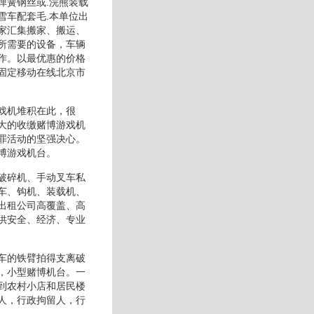
弹簧钢丝或.浣熊装载
雪车配套毛.本单位出
家汇集搬家、搬运、
所需要的设备，车辆
作。以最优惠的价格
固定移动在线北京市
戏机堆积在此，很
大的收缴赌博游戏机
罪活动的坚强决心。
博游戏机台。
破碎机、手动叉车私
车、钩机、装载机、
出租公司高覆盖、高
供安全、经济、专业
车的铁臂拍得支离破
，小型赌博机台。一
到农村小店和居民楼
人，行政拘留人，行