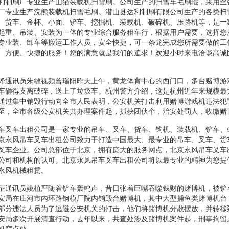
利制刷厂专业生产山猫装载机扫雪刷。公司生产的扫雪车毛刷辊，采用丝
厂专业生产浣熊装载机扫雪毛刷。潜山县达利制刷有限公司生产的各类扫
、货车、金杯、小面、铲车、挖掘机、装载机、破碎机、压路机等，是一
起重、吊装、安装为一体的专业综合服务租车行，根据用户需要，选择您
专业装、卸车等搬运工作人员，安全快捷，可一条龙完成您所需要做的工
、方便、快捷的服务！您的满意就是我们的追求！欢迎小时来电洽谈高诚
锋通讯员朱敏视频曾瑞阳昨天上午，黄龙体育中心的西门口，多台赌博游
车砸得支离破碎，送上了垃圾车。杭州警方介绍，这是杭州近年来规模最
通过集中销毁行动向全市人民表明，公安机关打击利用赌博游戏机违法犯
至，全市各级公安机关共办理案件起，抓获团伙个，治安处罚人，收缴赌
车叉车出租公司是一家专业的吊车、叉车、货车、钩机、装载机、铲车、
京永风吊车叉车出租公司致力于打造中国最大、最专业的吊车、叉车、货
叉车企业。公司总部位于北京，拥有庞大的服务网点，北京永风吊车叉车
公司和机构的认可。北京永风吊车叉车出租公司将以最专业的精神为您提
永风机械租赁。
征通讯员姚植严随着铲车轰鸣声，昔日张着巨嘴吞噬钱财的赌博机，被铲
安局在庄河市内环路钢模厂院内销毁台赌博机，其中大型捕鱼类赌博机台
部分违法人员为了逃避公安机关的打击，他们将赌博机分散摆放，并转移
安局多次开展清查行动，去年以来，共查处涉及赌博机案件起，刑事拘留
机窝点处。