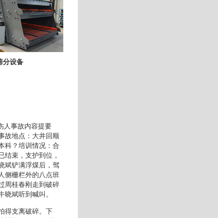
筛分设备
伤人事故 内容提要
事故地点：大井回顺
本科？培训情况：合
已结束，支护到位，
晓斌铲满浮煤后，驾
人侧栅栏外的八点班
过周桂春刚走到破碎
牛晓斌听到喊叫。
拍得支离破碎。下