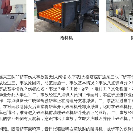
机
给料机
采三队“.”铲车伤人事故暂无|人阅读|次下载|大柳塔煤矿连采三队“.”铲车
故经过三、事故原因四、防范措施 一、事故基本情况？事故八点班点分？
、事故基本情况？伤者姓名：韦强？年？工龄：岁种：电钳工？文化程度：
毕业分配大学生） 二、事故经过八点班人员到工作面时，零点班掘进作业
作，零点班班长牛晓斌驾驶铲车正在清理号支巷浮煤。 二、事故经过当牛
，在对面联巷掉头后直接将铲车开到破碎机处卸掉浮煤，此时在破碎机行
车已退出，准备进入破碎机前清理破碎机铲斗处洒下的浮煤。 二、事故经
机的铲斗外侧有人爬着，意识到出了事故，立即大声喊叫并停止破碎机，
销毁。随着铲车轰鸣声，昔日张着巨嘴吞噬钱财的赌博机，被铲车的铁臂