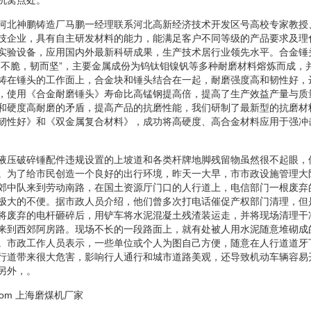
河北神鹏铸造厂马鹏一经理联系河北高新经济技术开发区号高校专家教授
技企业，具有自主研发材料的能力，能满足客户不同等级的产品要求及理
实验设备，应用国内外最新科研成果，生产技术居行业领先水平。合金锤
而不脆，韧而坚”，主要金属成份为钨钛钼镍钒等多种耐磨材料熔炼而成，
铸在锤头的工作面上，合金块和锤头结合在一起，耐磨强度高和韧性好，
，使用《合金耐磨锤头》寿命比高锰钢提高倍，提高了生产效益产量与质
和硬度高耐磨的矛盾，提高产品的抗磨性能，我们研制了最新型的抗磨材
韧性好》和《双金属复合材料》，成功将高硬度、高合金材料应用于强冲
。
液压破碎锤配件违规设置的上坡道和各类杆牌地脚残留物虽然很不起眼，
。为了给市民创造一个良好的出行环境，昨天一大早，市市政设施管理大
郊中队来到劳动南路，在国土资源厅门口的人行道上，电信部门一根废弃
极大的不便。据市政人员介绍，他们曾多次打电话催促产权部门清理，但
将废弃的电杆砸碎后，用铲车将水泥混凝土残渣装运走，并将现场清理干
来到西郊阿房路。现场不长的一段路面上，就有处被人用水泥随意堆砌成
。市政工作人员表示，一些单位或个人为图自己方便，随意在人行道道牙
行道带来很大危害，影响行人通行和城市道路美观，还导致机动车辆容易
另外，。
com
上海磨煤机厂家