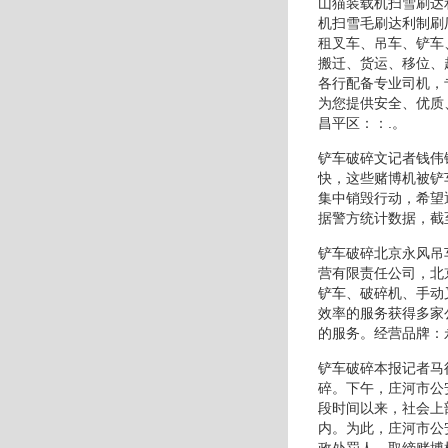
山猫装载机扫雪刷达
机扫雪毛刷达利制刷
租叉车、吊车、铲车
搬迁、货运、移位、
各行配备专业司机，
为您提供安全、优质
昌平区：：.。
铲车破碎文记者钱伟
快，这些赌博机被铲
集中销毁行动，希望
据警方统计数据，截
铲车破碎北京永风吊
营有限责任公司，北
铲车、破碎机、手动
效率的服务获得多家
的服务。经营品牌：
铲车破碎本报记者马
碎。下午，庄河市公
段时间以来，社会上
内。为此，庄河市公
政处罚人，取缔赌博