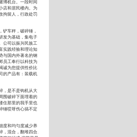
赌博机台。一段时间
小店和居民楼内。为
政拘留人，行政处罚
，铲车秤，破碎锤，
研发为基础，集电子
。公司以振兴民族工
富实践经验和理论知
势与国内外著名的钢
邺员工奉行以科技为
竭诚为您提供性价比
司的产品有：装载机
碎，是不是钩机从大
周围破碎下面埋着的
楼住那里的我手里也
碎锤哎呀伤心搞不定
细度和均匀度减少养
碎，混合，翻堆四合.