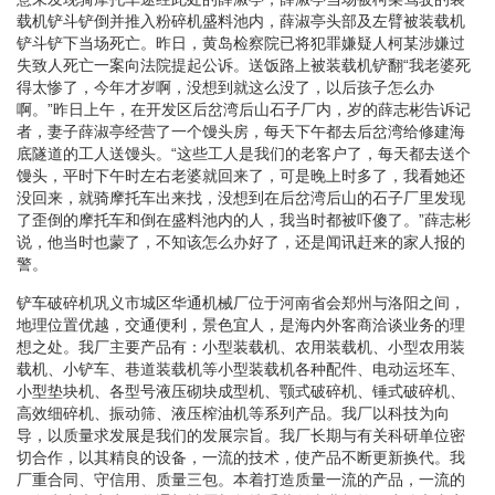
载机铲斗铲倒并推入粉碎机盛料池内，薛淑亭头部及左臂被装载机
铲斗铲下当场死亡。昨日，黄岛检察院已将犯罪嫌疑人柯某涉嫌过
失致人死亡一案向法院提起公诉。送饭路上被装载机铲翻“我老婆死
得太惨了，今年才岁啊，没想到就这么没了，以后孩子怎么办
啊。”昨日上午，在开发区后岔湾后山石子厂内，岁的薛志彬告诉记
者，妻子薛淑亭经营了一个馒头房，每天下午都去后岔湾给修建海
底隧道的工人送馒头。“这些工人是我们的老客户了，每天都去送个
馒头，平时下午时左右老婆就回来了，可是晚上时多了，我看她还
没回来，就骑摩托车出来找，没想到在后岔湾后山的石子厂里发现
了歪倒的摩托车和倒在盛料池内的人，我当时都被吓傻了。”薛志彬
说，他当时也蒙了，不知该怎么办好了，还是闻讯赶来的家人报的
警。
铲车破碎机巩义市城区华通机械厂位于河南省会郑州与洛阳之间，
地理位置优越，交通便利，景色宜人，是海内外客商洽谈业务的理
想之处。我厂主要产品有：小型装载机、农用装载机、小型农用装
载机、小铲车、巷道装载机等小型装载机各种配件、电动运坯车、
小型垫块机、各型号液压砌块成型机、颚式破碎机、锤式破碎机、
高效细碎机、振动筛、液压榨油机等系列产品。我厂以科技为向
导，以质量求发展是我们的发展宗旨。我厂长期与有关科研单位密
切合作，以其精良的设备，一流的技术，使产品不断更新换代。我
厂重合同、守信用、质量三包。本着打造质量一流的产品，一流的