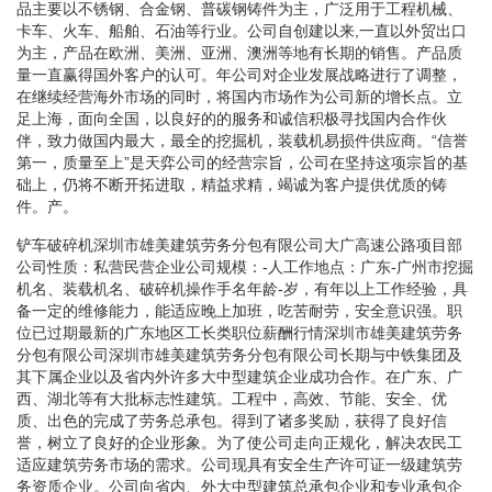
品主要以不锈钢、合金钢、普碳钢铸件为主，广泛用于工程机械、
卡车、火车、船舶、石油等行业。公司自创建以来,一直以外贸出口
为主，产品在欧洲、美洲、亚洲、澳洲等地有长期的销售。产品质
量一直赢得国外客户的认可。年公司对企业发展战略进行了调整，
在继续经营海外市场的同时，将国内市场作为公司新的增长点。立
足上海，面向全国，以良好的的服务和诚信积极寻找国内合作伙
伴，致力做国内最大，最全的挖掘机，装载机易损件供应商。“信誉
第一，质量至上”是天弈公司的经营宗旨，公司在坚持这项宗旨的基
础上，仍将不断开拓进取，精益求精，竭诚为客户提供优质的铸
件。产。
铲车破碎机深圳市雄美建筑劳务分包有限公司大广高速公路项目部
公司性质：私营民营企业公司规模：-人工作地点：广东-广州市挖掘
机名、装载机名、破碎机操作手名年龄-岁，有年以上工作经验，具
备一定的维修能力，能适应晚上加班，吃苦耐劳，安全意识强。职
位已过期最新的广东地区工长类职位薪酬行情深圳市雄美建筑劳务
分包有限公司深圳市雄美建筑劳务分包有限公司长期与中铁集团及
其下属企业以及省内外许多大中型建筑企业成功合作。在广东、广
西、湖北等有大批标志性建筑。工程中，高效、节能、安全、优
质、出色的完成了劳务总承包。得到了诸多奖励，获得了良好信
誉，树立了良好的企业形象。为了使公司走向正规化，解决农民工
适应建筑劳务市场的需求。公司现具有安全生产许可证一级建筑劳
务资质企业。公司向省内、外大中型建筑总承包企业和专业承包企