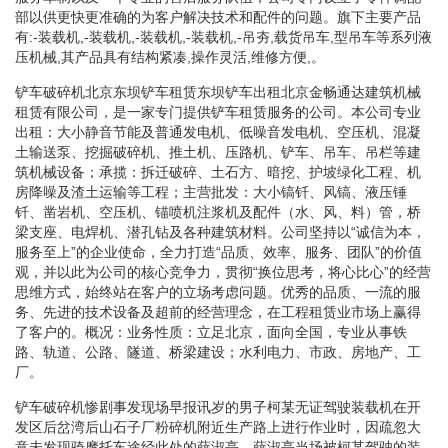
部以供更快更准确的为客户解决技术和配件的问题。旗下主要产品
有:-装载机,-装载机,-装载机,-装载机,-吊夯,载货吊车,型吊车等系列液
压机械,其产品具有结构紧凑,操作灵活,维修方便,。
铲车破碎机北京东坝铲车租赁东坝铲车出租北京金畅通达建筑机械
租赁有限公司，是一家专门提供铲车租赁服务的公司。本公司专业
出租：大小静音节能及普通发电机、低噪音发电机、空压机、混凝
土输送泵、挖掘破碎机、推土机、压路机、铲车、吊车、吊栏等建
筑机械设备；承揽：拆迁破碎、土石方、暗挖、护坡绿化工程、机
房降噪及渣土运输等工程；主营批发：大小镐钎、风镐、液压锤
钎、凿岩机、空压机、锚喷机注浆机及配件（水、风、料）管，桥
梁支座、电焊机、潜孔钻及各种建筑材料。公司坚持以“诚信为本，
服务至上”的企业使命，全力打造“品质、效率、服务、团队”的价值
观，并以此为公司的核心竞争力，贯彻“换位思考，将心比心”的经营
思维方式，始终站在客户的立场考虑问题。优秀的品质、一流的服
务、先进的技术设备及超前的经营理念，在工程租赁业市场上赢得
了客户的。概况：业务性质：立足北京，面向全国，专业从事铁
路、轨道、公路、隧道、桥梁建设；水利电力、市政、房地产、工
厂。
铲车破碎机惨剧事发现场早报讯岁的男子柯某无证驾驶装载机在开
发区后岔湾后山石子厂粉碎机附近生产路上进行作业时，因疏忽大
意未发现骑摩托车途经此处的薛淑亭，薛淑亭当场被柯某驾驶的装