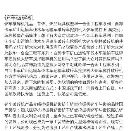
铲车破碎机
铲车破碎机礼品、首饰、饰品玩具模型华一合金工程车系列：自卸
卡车矿山运输车伐木车运输车破碎车挖掘机大铲车搅拌.所属类别：
玩具模型产品简述：想了解大众对此款华一合金工程车系列：自卸
卡车矿山运输车伐木车运输车破碎车挖掘机大铲车搅拌破碎机的使
用吗？想了解大众对其供应商吗？聪更多产品简述：想了解大众对
此款华一合金工程车系列：自卸卡车矿山运输车伐木车运输车破碎
车挖掘机大铲车搅拌破碎机的使用吗？想了解大众对其供应商吗？
聪明点礼品首饰频道为您搜罗网络中对此款华一合金工程车系列：
自卸卡车矿山运输车伐木车运输车破碎车挖掘机大铲车搅拌破碎机
各方面的评论信息，商家评论，用户评论，使用评论等。欢迎您也
加入进来，留下您的和感受，为聪明的购物做最好的参考。更多推
荐商家：京东商城配送方式：中国邮政平邮、消费者上门自提、中
国邮政特快专递、送货上门、快递公司最低元。
铲车破碎机产品介绍挖掘机铲齿铲车铲齿挖掘机铲车斗齿的品牌国
产类型：颚式破碎机挖掘机铲齿铲车铲齿挖掘机铲车斗齿挖掘机铲
车斗齿由意大利公司投资，至今为止已有年的铸造经验。经过多年
的发展，公司现已成为一家工贸结合的大型熔模铸造企业。现有生
产工艺线两条，分别为硅溶胶工艺生产线和水玻璃工艺生产线，产