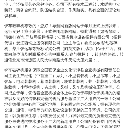
业，广泛拓展劳务承包业务。公司下配有技术工程部，水暖机电安
装部，商务合约部。队伍结构合理、作风踏实。具有全面的理论知
识和丰。
铲车破碎机尊敬的：您好！导航网新版网站于年月正式上线以来，
运行良好！拟于凌晨：正式关闭老版网站。特此通知！如需帮助，
请拨打咨询.导航网招标概要：江西省机电设备招标有限公司（招标
代理）受江西铜业股份有限公司（业主单位）委托发布,移动破碎
机、柴油铲运车等招标采购公告（附英文版）,该项目位于江西。有
意向单位请及时联系本公告中联系人,参与投标！|：转|销售热线：转
通讯北京市海淀区人民大学南路大华天坛大厦六层：.。
铲车破碎机服务保障全国联保企业文化宁津县金宏机械有限责任公
司主要生产经销（中首重工）系列：小型装载机，小型吊车，小型
铲车，电动装载机，巷道装载机，轮式装载机，井下装载机，滑移
装载机，小型挖掘机，夯土机，叉抓，叉车及机械液压配件等。公
司成立于年，凭借着金宏机械全体上学爱敢于奉献敢于拼搏的的精
神以及良好的信誉和完善的售后服务赢得了广大用户的一致！公司
地处德州市中心的下城区地段、具有固定的办公场所，拥有现代的
交通、通讯、电讯等良好的基础设施和优越的工作环境。公司的宗
旨：以质量求生存，以科技促发展！力求以最完美的质量最完善的
服务最先进的技术服务于广大的新老用户！公司配备有专门的售后
服务车辆以及一个专业的售后服务队伍，公司专门设立了零件调配