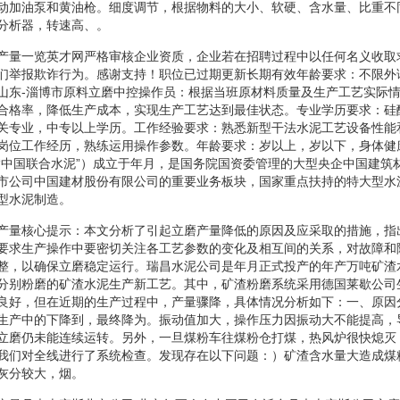
动加油泵和黄油枪。细度调节，根据物料的大小、软硬、含水量、比重不
分析器，转速高、。
产量一览英才网严格审核企业资质，企业若在招聘过程中以任何名义收取
们举报欺诈行为。感谢支持！职位已过期更新长期有效年龄要求：不限外
山东-淄博市原料立磨中控操作员：根据当班原材料质量及生产工艺实际
合格率，降低生产成本，实现生产工艺达到最佳状态。专业学历要求：硅
关专业，中专以上学历。工作经验要求：熟悉新型干法水泥工艺设备性能
岗位工作经历，熟练运用操作参数。年龄要求：岁以上，岁以下，身体健
“中国联合水泥”）成立于年月，是国务院国资委管理的大型央企中国建筑
市公司中国建材股份有限公司的重要业务板块，国家重点扶持的特大型水
型水泥制造。
产量核心提示：本文分析了引起立磨产量降低的原因及应采取的措施，指
要求生产操作中要密切关注各工艺参数的变化及相互间的关系，对故障和
整，以确保立磨稳定运行。瑞昌水泥公司是年月正式投产的年产万吨矿渣
分别粉磨的矿渣水泥生产新工艺。其中，矿渣粉磨系统采用德国莱歇公司生
良好，但在近期的生产过程中，产量骤降，具体情况分析如下：一、原因
生产中的下降到，最终降为。振动值加大，操作压力因振动大不能提高，
立磨仍未能连续运转。另外，一旦煤粉车往煤粉仓打煤，热风炉很快熄灭
我们对全线进行了系统检查。发现存在以下问题：）矿渣含水量大造成煤
灰分较大，烟。