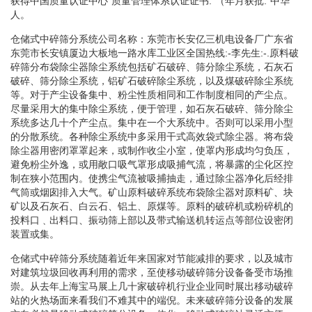
获得中国质量认证中心“质量管理体系认证证书:”（年月获批:“中华
人。
仓储式中碎筛分系统公司名称：东莞市长安亿三机电设备厂广东省
东莞市长安镇厦边大板地一路水库工业区全国热线:-李先生:-.原料破
碎筛分布袋除尘器除尘系统包括矿石破碎、筛分除尘系统，石灰石
破碎、筛分除尘系统，铝矿石破碎除尘系统，以及煤破碎除尘系统
等。对于产尘设备集中、粉尘性质相同和工作制度相同的产尘点。
尽量采用大的集中除尘系统，便于管理，如石灰石破碎、筛分除尘
系统多达几十个产尘点。集中在一个大系统中。否则可以采用小型
的分散系统。各种除尘系统中多采用干式高效袋式除尘器。将布袋
除尘器用密闭罩罩起来，或制作收尘小室，使罩内形成均匀负压，
避免粉尘外逸，或用敞口吸气罩形成吸捕气流，将暴露的尘化区控
制在狭小范围内。使携尘气流被吸捕抽走，通过除尘器净化后经排
气筒或烟囱排入大气。矿山原料破碎系统布袋除尘器对原料矿、块
矿以及石灰石、白云石、铝土、原煤等。原料的破碎机或粉碎机的
投料口﹑出料口、振动筛上部以及带式输送机转运点等部位设密闭
装置或集。
仓储式中碎筛分系统随着近年来国家对节能减排的要求，以及城市
对建筑垃圾回收再利用的需求，至使移动破碎筛分设备备受市场推
崇。从去年上海宝马展上几十家破碎机行业企业同时展出移动破碎
站的火热场面来看我们不难其中的端倪。未来破碎筛分设备的发展