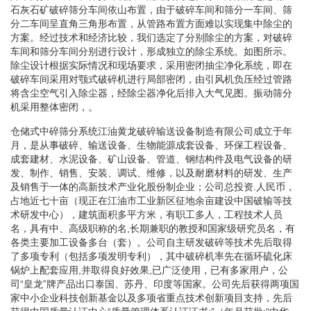
石灰石矿破碎筛分车间依山布置，由于破碎车间和筛分一车间、筛
分二车间呈直角三角形布置，从管路布置方面难以实现集中除尘的
方案。经过技术和经济比较，我们选定了分别除尘的方案，对破碎
车间和筛分车间分别进行设计，形成独立的除尘系统。如图所示。
除尘设计根据实际情况和现场要求，采用密闭抽尘净化系统，即在
破碎车间采用对颚式破碎机进行局部密闭，由引风机负压经过管路
将含尘空气引入除尘器，经除尘器净化后排入大气见图。振动筛分
机采用整体密闭，。
仓储式中碎筛分系统江油黄龙破碎输送设备制造有限公司成立于年
月，是从事破碎、输送设备、生物能源成套设备、环保工程设备、
成套建材、水泥设备、矿山设备、管道、钢结构件及电气设备的研
发、制作、销售、安装、调试、维修，以及耐磨材料的研发、生产
及销售于一体的高新技术产业化股份制企业；公司总投资.人民币，
占地近七十亩（现正在江油市工业新区征地余亩建设中国破输等技
术研发中心），建筑面积多平方米，有职工多人，工程技术人员
名，具有中、高级职称的名,长期兼职的教授和国家级研究员名，有
各类主要加工设备多台（套）。公司自主研发破碎等技术先后取得
了多项专利（包括多项发明专利），其中破碎机率先在循环硫化床
锅炉上配套应用,并取得良好效果,已广泛使用，已有多家用户，公
司“皇龙”牌产品出口泰国、苏丹、印度等国家。公司先后获得两项国
家中小企业科技创新基金以及多项省重点技术创新项目支持，先后