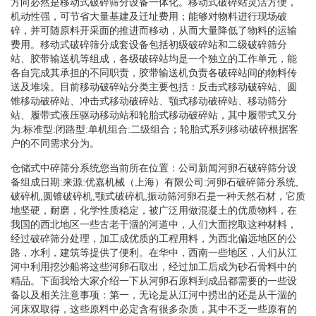
方向必然是移动式破碎筛分设备一体化。移动式破碎站灵活方便，
机动性强，可节省大量基建及迁址费用；能够对物料进行现场破
碎，并可随原料开采面的推进而移动，从而大量降低了物料的运输
费用。移动式破碎筛分成套设备包括初级破碎站和二级破碎筛分
站、胶带输送机等组成，各级破碎站均是一个独立的工作单元，能
各自完成其承担的不同职责，胶带输送机负责各破碎站间的物料传
送及堆垛。目前移动破碎站分类主要包括：反击式移动破碎站、圆
锥移动破碎站、冲击式移动破碎站、颚式移动破碎站、移动筛分
站、履带式液压驱动移动站和轮胎式移动破碎站，其中履带式又分
为:标准型:闭路型:单机组合:二级组合；轮胎式系列移动破碎根据客
户的不同需求分为。
仓储式中碎筛分系统您当前所在位置：公司新闻河卵石破碎筛分设
备组成日期:来源:优嘉机械（上海）有限公司:河卵石破碎筛分系统,
破碎机,圆锥破碎机,颚式破碎机,振动筛河卵石是一种天然石材，它质
地坚硬，耐磨，化学性质稳定，被广泛用做混凝土的优质物料，在
我国的西北地区一些古老干涸的河道中，人们大面挖取这种材料，
经过破碎筛分处理，加工成优质的工程用料，为西北偏远地区的公
路，水利，建筑等提供了便利。在华中，西南一些地区，人们从江
河中利用挖沙船将这些河卵石取出，经过加工后成为砂石骨料中的
精品。下面我给大家介绍一下从河卵石原料到成品都需要的一些设
备以及相关注意事项：第一，无论是从江河中捞出的还是从干涸的
河床双取得，这些原料中必定含有很多杂质，其中不乏一些原有的