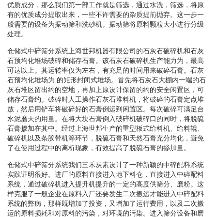
优质成分，那么我们第一部工作就是筛选，通过水洗，筛选，将原
有的优质成分提取出来，一些不许需要的杂质提前抛弃。这一步一
般需要的设备为振动筛和洗砂机。振动筛将原料颗粒大小进行分级
处理。
仓储式中碎筛分系统上海世邦机器有限公司的石灰石破碎机和石灰
石预均化堆场破碎和储存石膏。该石灰石破碎机生产能力为，最高
可达以上。其运转率仅为左右，有充足的时间用来破碎石膏。石灰
石预均化堆场为.的矩形封闭式堆场。首先将石灰石大棚内一端的石
灰石堆区留出约的空地，再加上原设计保留的约的安全闲置区，可
储存石膏约。破碎时人工操作石灰石堆料机，将破碎的石膏定点堆
放，然后用铲车将破碎好的石膏倒运到闲置区。每次破碎可满足台
水泥磨天的用量。在将大块石膏倒入破碎机破碎口的同时，将脱硫
石膏掺加在其中。经过上海世邦生产的重型板式给料机、给料辊、
破碎机以及条胶带机等环节，脱硫石膏和天然石膏充分均化，避免
了在使用过程中的离析现象，有效提高了脱硫石膏的掺加量。
仓储式中碎筛分系统我们三禾炭素设计了一种新颖的中碎配料系统
实践证明很好。进厂的原料直接进入地下料仓，直接进入中碎配料
系统，通过破碎机进入提升机提升的一定的高度供筛分、磨粉。这
样克服了一般企业在原料入厂还要发生二次搬运才能进入中碎配料
系统的弊病，那样既增加了投资，又增加了运行费用，以及二次搬
运的原料损耗和对原料的污染，对环境的污染。进入筛分设备和磨