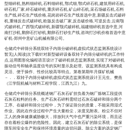
型细碎机,熟料细碎机,石料细碎机,鄂式细,鄂式碎石机,建筑用碎石机,
碎石机厂家,碎石破碎机,重庆碎石机,矿山碎石机,采石场破石机,石料
生产线,碎石生产线价格,花岗岩碎石生产线首选中意,新疆反击式破碎
机,重锤反击式破碎机,欧版反击破厂家,反击破价格,可逆反击,云南颚
式破碎机,广西颚式破碎机,新疆颚式破碎机,福建细碎机首选中意,河
南打沙机,鹅卵石打砂机,鹅卵石打砂生产线,咨询打沙机价格首选中意
矿机-郑州中意矿山机械有限公司。
仓储式中碎筛分系统双转子内筛分破碎机虚拟式状态监测系统设计
暂无|人阅读|次下载针对新型破碎设备双转子内筛分破碎机的工作特
点,运用图形化编程语言设计了破碎机状态监测系统.实现了对破碎机
振动信号和轴承温度信号的实时显示及处理。该监测系统具有构成
灵活、便于操作、性价比较高等特点。第卷第期年月煤矿机械
－．．双转子内筛分破碎机虚拟式状态监测系统设计王元生。樊燕
（江学院机械与材料工程学院，江西九江）九。
仓储式中碎筛分系统概述钢厂石灰石矿担负着为钢厂炼钢工段提供
石灰石粒料的任务。生产石灰石碎料需经过石灰石破碎和筛分两个
工序。在破碎和筛分过程中，为了保证筛分的质量，不能采用湿式
作业。因此在作业过程中产生大量粉尘，浓度见附表。粉尘不但对
工人的身体健康威胁极大，排放到大气中也严重污染环境，而且还
存在着粉尘爆炸的危险性。因此，建立石灰石矿的除尘系统，是保
障车间安全生产和保持环境质量的迫切问题。除尘方案的选定钢厂