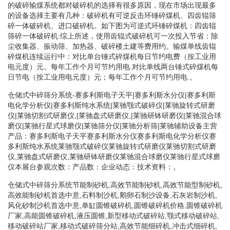
的破碎输煤系统都对破碎机的选择有很多原因，现在市场出现最多
的设备选择主要有几种：破碎机有可逆反击环锤碎煤机、四齿辊筛
碎一体破碎机、进口破碎机。如下图为可逆式环锤碎煤机：四齿辊
筛碎一体破碎机:综上所述，使用齿辊式破碎机可一次投入节省：除
尘收集器、振动筛、加热器、破碎楼土建等费用约。输煤单线齿辊
碎煤机连续运行中：对比单台锤式碎煤机每日节约电费（按工业用
电元度）元。每年工作个月可节约用电.对比单线两台锤式碎煤机每
日节电（按工业用电元度）元；每年工作个月可节约用电.。
仓储式中碎筛分系统-赛多利斯电子天平|赛多利斯水分仪|赛多利斯
电化学分析仪|赛多利斯纯水系统|莱驰颚式破碎仪|莱驰旋转式研磨
仪|莱驰切割式研磨仪,|莱驰盘式研磨仪,|莱驰研钵研磨仪|莱驰混合球
磨仪|莱驰行星式球磨仪|莱驰筛分仪|莱驰分析筛|莱驰辅助设备主营
产品：赛多利斯电子天平赛多利斯水分仪赛多利斯电化学分析仪赛
多利斯纯水系统莱驰颚式破碎仪莱驰旋转式研磨仪莱驰切割式研磨
仪,莱驰盘式研磨仪,莱驰研钵研磨仪莱驰混合球磨仪莱驰行星式球磨
仪本展台参观次数：产品数：企业动态：技术资料：。
仓储式中碎筛分系统节能制砂机,高效节能制砂机,高效节能型制砂机,
高效能制砂机首选中意,石料制沙机,鹅卵石制沙设备,石灰岩制沙机,
风化砂制沙机首选中意,单缸圆锥破碎机,圆锥破碎机价格,圆锥破碎机
厂家,高能圆锥破碎机,液压圆锥,新型移动式破碎站,颚式移动破碎站,
移动破碎站厂家,移动式破碎筛分站,高效节能细碎机,冲击式细碎机,