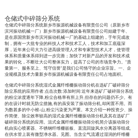
仓储式中碎筛分系统
仓储式中碎筛分系统新乡市振源机械设备有限责任公司（原新乡市
滨河振动机械一厂）新乡市振源机械设备有限责任公司始建于年、
是在原国营新乡市滨河振动机械一厂的基础上组建的，于年完成改
制，拥有一大批专业的科技人才和技术工人，技术和加工底蕴深
厚，近年来公司大力引进高级管理人才和专家型技术人才，使管理
体系和质量体系得到进一步完善；加快了对新产品的开发和技术成
果的转化，不断壮大公司整体实力，提高了公司的市场竞争力。“质
量第一、服务至上、笃守信誉”是我们公司恪守的企业宗旨。一、企
业规模及技术力量新乡市振源机械设备有限责任公司占地面积。
仓储式中碎筛分系统湿式金属纤维栅振动筛分机在选矿厂破碎筛分
除尘系统的应用作者:点击次数:添加时间:近年来选矿厂破碎筛分系统
的粉尘浓度逐年下降,粉尘合格率有所上升,但存在的问题仍不少。有
的在设计时就无防尘措施,有的虽安装了振动筛分机,却闲置不用。而
为数甚多的中小袱-山,粉尘污染更为严重。本文介绍一种投资少、操
作简便、除尘效率较高的湿式金属纤维栅振动筛分机及其在选矿厂
破碎筛分系统的应用。沮式金属纤维栅振动筛分机简介该振动筛分
机由实心喷雾器、不锈钢纤维栅嵌板、直流回旋风水分离器等组成,
在供水管上装有微型净水器。见图。当含尘气流通过湿润的纤维栅