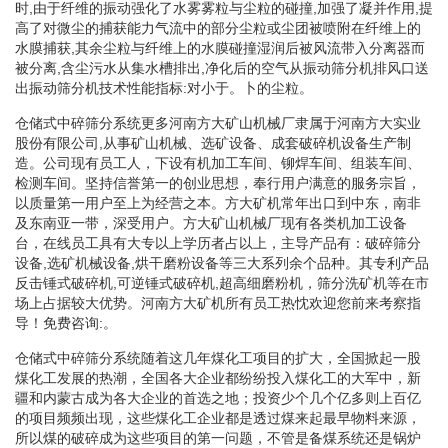
时,由于纤维的振动强化了水雾雾粒与尘粒的碰撞,加强了凝并作用,提
高了对微尘的捕获能力气流中的部分尘粒或尘团被喷附在纤维上的
水膜捕获,其余尘粒与纤维上的水膜碰撞湿润后被风流带入分离器而
被分离,含尘污水从集水槽排出,净化后的空气从振动筛分机排风口送
出振动筛分机技术性能指标:对小于。卜的尘粒。
仓储式中碎筛分系统更多河南方大矿山机械厂隶属于河南方大实业
股份有限公司,从事矿山机械、选矿设备、成套破碎机设备生产制
造。公司现有员工人，下设有机加工车间、铆焊车间、组装车间、
检测车间。坚持信誉第一的创业思想，奉行用户满意的服务宗旨，
以质量第一用户至上为经营之本。方大矿机常年出口到中东，南非
及东南亚一带，深受用户。方大矿山机械厂现有各类机加工设备
台，在线员工具有大专以上学历者占以上，主导产品有：破碎筛分
设备,选矿机械设备,烘干磨粉设备等三大系列余个品种。其专利产品
反击锤式破碎机,可逆锤式破碎机,超高细磨粉机，筛分洗矿机等在市
场上占据较大优势。河南方大矿机所有员工热忱欢迎您前来考察指
导！免费咨询:。
仓储式中碎筛分系统随着这几年煤化工项目的扩大，全国掀起一股
煤化工发展的热潮，全国各大企业都纷纷投入煤化工的大军中，新
疆和内蒙古成为各大企业的首选之地；投资少个几个亿多则上百亿
的项目频频出现，这些煤化工企业都是透过煤来起最早物料来源，
所以煤的破碎成为这些项目的第一问题，不管是备煤系统还是锅炉