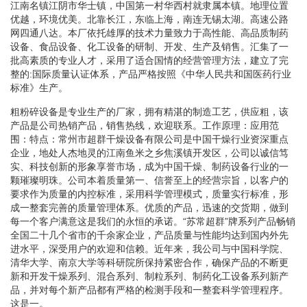
江南名镇江阴市华士镇，中国第一村华西村就隶属本镇。地理位置
优越，环境优美。北靠长江，东临上海，南连无锡太湖。高速公路
网四通八达。本厂依托雄厚的技术力量致力于高性能、高品质制药
设备、食品设备、化工设备的研制、开发、生产及销售。汇集了一
批高素质的专业人才，采用了适合国情的经营管理方法，建立了完
整的:国际质量认证体系，产品严格按照《中华人民共和国医药行业
标准》生产。
粗粉碎设备是专业生产的厂家，拥有精湛的制造工艺，供应粗，该
产品是公司热销产品，销售热线，欢迎联系。工作原理：应用范
围：特点：常州市超群干燥设备有限公司是中国干燥行业资深重点
企业，地处人杰地灵的江南鱼米之乡焦溪镇开发区，公司以诚信笃
实、科技创新的形象享誉市场，成为中国干燥、制药设备行业的一
颗璀璨明珠。公司本着质量第一、信誉至上的经营宗旨，以客户的
要求作为质量的内控标准，采用科学管理模式，质量实行标准，形
成一整套完善的质量管理体系。优质的产品，迅速的交货期，做到
每一个客户满意这是我们的永恒的承诺。“苏常超群”牌系列产品畅销
全国二十几个省市的千余家企业，产品质量与性能均达到国内外先
进水平，深受用户的欢迎和信赖。近年来，我公司与中国科学院、
清华大学、南京大学等科研院所保持紧密合作，确保产品的不断更
新和开发干燥系列、混合系列、制粒系列、制药化工设备系列新产
品，并对每个新产品都有严格的检测手段和一整套科学管理程序。
这是一。