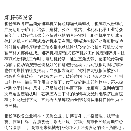
粗粉碎设备
粗粉碎设备产品简介粗碎机又称粗碎颚式粉碎机，粗碎颚式粉碎机
广泛运用于矿山、冶炼、建材、公路、铁路、水利和化学工业等众
多部门，破碎抗压强度不超过兆帕的各种物料。粗碎机主要组成元
件粗碎机－粗碎颚式粉碎机主要有固定颚板边护板活动鄂板肘板垫
肘肘板垫调整座弹簧三角皮带电动机铁轨飞轮偏心轴动颚机架皮带
轮等相关部件组成。粗碎机-粗碎颚式粉碎机的工作原理粗碎机－粗
碎颚式粉碎机工作时，电动机转动，通过三角皮带、皮带轮传动偏
心轴，使动颚按照已调整好的轨迹进行运动，活动颚板对固定鄂板
也作周期性的往复摆动，当颚板靠近时，物料在两颚板间被挤压、
劈裂和弯曲破碎，当颚板离开时，破碎腔内下部已破碎到小于排料
口的物料，靠自重作用自动落下，位于破碎腔上部的物料，还未破
碎到小于排料口尺寸，只是随着排料而下降一定距离，直到动颚再
次靠迫固定颚板时，破碎腔内已下降的物料再次受到继续挤压而破
碎；如此进行下去，直到给入破碎腔内全部物料从排料口排出为止
破碎机。
粗粉碎设备企业精神：优质立业，拼搏奋斗，严格管理，诚守信
誉。质量目标：品质改善，永无止境，持续江阴市长泾镇河塘中心
街号徐刚:：.江阴市朋来机械有限公司位于经济发达的长三角腹地，