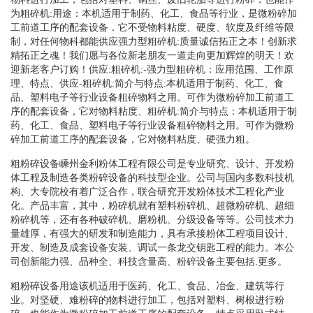
为粗碎机:用途：本机适用于制药、化工、食品等行业，是微粉碎加
工前道工序的配套设备．它不受物料粘度、硬度、软度及纤维等限
制，对任何物科都能供应强力型粗碎机:质量诚信拓正之本！创新求
精拓正之魂！我们愿与各位新老朋友一道走向更加辉煌的明天！欢
迎新老客户订购！供应:粗碎机:-强力型粗碎机：应用范围、工作原
理、特点、供应-粗碎机:简介与特点:本机适用于制药、化工、食
品、塑料电子等行业设备粗碎物料之用。可作为微粉碎加工前道工
序的配套设备，它对物料粘度、粗碎机:简介与特点：本机适用于制
药、化工、食品、塑料电子等行业设备粗碎物料之用。可作为微粉
碎加工前道工序的配套设备，它对物料粘度、硬强力粗。
粗粉碎设备嵊州金利粉体工程有限公司是专业研究、设计、开发粉
体工程及制造各类粉碎设备的科技型企业。公司与国内多数科技机
构、大专院校有着广泛合作，联合研究开发粉体技术工程化产业
化。产品丰富，其中，粉碎机就有塑料粉碎机、超微粉碎机、超细
粉碎机等，还有各种破碎机、磨粉机、分级设备等等。公司技术力
量雄厚，有强大的研发和制造能力，具有承接粉体工程项目设计、
开发、制造及成套设备安装、调试一条龙交钥匙工程的能力。本公
司创新能力强、品种全、科技含量高、粉碎设备主要包括.更多。
粗粉碎设备用途该机适用于医药、化工、食品、冶金、建筑等行
业。对坚硬、难粉碎的物料进行加工，包括对塑料、树根进行粉