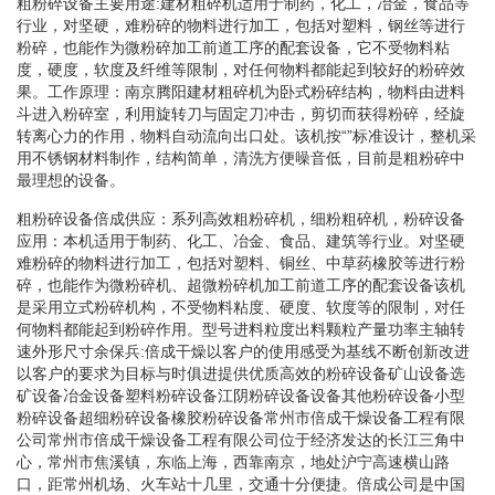
粗粉碎设备主要用途:建材粗碎机适用于制药，化工，冶金，食品等
行业，对坚硬，难粉碎的物料进行加工，包括对塑料，钢丝等进行
粉碎，也能作为微粉碎加工前道工序的配套设备，它不受物料粘
度，硬度，软度及纤维等限制，对任何物料都能起到较好的粉碎效
果。工作原理：南京腾阳建材粗碎机为卧式粉碎结构，物料由进料
斗进入粉碎室，利用旋转刀与固定刀冲击，剪切而获得粉碎，经旋
转离心力的作用，物料自动流向出口处。该机按“”标准设计，整机采
用不锈钢材料制作，结构简单，清洗方便噪音低，目前是粗粉碎中
最理想的设备。
粗粉碎设备倍成供应：系列高效粗粉碎机，细粉粗碎机，粉碎设备
应用：本机适用于制药、化工、冶金、食品、建筑等行业。对坚硬
难粉碎的物料进行加工，包括对塑料、铜丝、中草药橡胶等进行粉
碎，也能作为微粉碎机、超微粉碎机加工前道工序的配套设备该机
是采用立式粉碎机构，不受物料粘度、硬度、软度等的限制，对任
何物料都能起到粉碎作用。型号进料粒度出料颗粒产量功率主轴转
速外形尺寸余保兵:倍成干燥以客户的使用感受为基线不断创新改进
以客户的要求为目标与时俱进提供优质高效的粉碎设备矿山设备选
矿设备冶金设备塑料粉碎设备江阴粉碎设备设备其他粉碎设备小型
粉碎设备超细粉碎设备橡胶粉碎设备常州市倍成干燥设备工程有限
公司常州市倍成干燥设备工程有限公司位于经济发达的长江三角中
心，常州市焦溪镇，东临上海，西靠南京，地处沪宁高速横山路
口，距常州机场、火车站十几里，交通十分便捷。倍成公司是中国