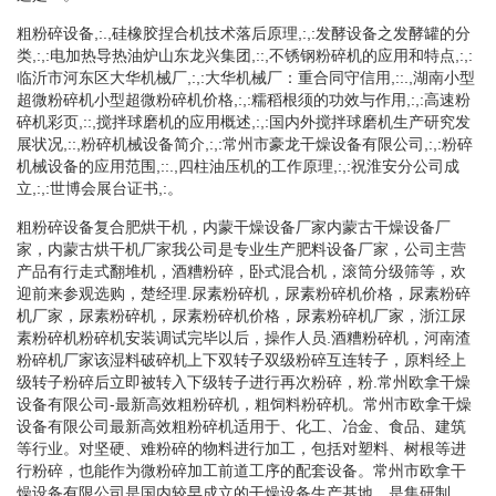
粗粉碎设备,:.,硅橡胶捏合机技术落后原理,:,:发酵设备之发酵罐的分
类,:,:电加热导热油炉山东龙兴集团,::,不锈钢粉碎机的应用和特点,:,:
临沂市河东区大华机械厂,:,:大华机械厂：重合同守信用,::.,湖南小型
超微粉碎机小型超微粉碎机价格,:,:糯稻根须的功效与作用,:,:高速粉
碎机彩页,::,搅拌球磨机的应用概述,:,:国内外搅拌球磨机生产研究发
展状况,::,粉碎机械设备简介,:,:常州市豪龙干燥设备有限公司,:,:粉碎
机械设备的应用范围,::.,四柱油压机的工作原理,:,:祝淮安分公司成
立,:,:世博会展台证书,:。
粗粉碎设备复合肥烘干机，内蒙干燥设备厂家内蒙古干燥设备厂
家，内蒙古烘干机厂家我公司是专业生产肥料设备厂家，公司主营
产品有行走式翻堆机，酒糟粉碎，卧式混合机，滚筒分级筛等，欢
迎前来参观选购，楚经理.尿素粉碎机，尿素粉碎机价格，尿素粉碎
机厂家，尿素粉碎机，尿素粉碎机价格，尿素粉碎机厂家，浙江尿
素粉碎机粉碎机安装调试完毕以后，操作人员.酒糟粉碎机，河南渣
粉碎机厂家该湿料破碎机上下双转子双级粉碎互连转子，原料经上
级转子粉碎后立即被转入下级转子进行再次粉碎，粉.常州欧拿干燥
设备有限公司-最新高效粗粉碎机，粗饲料粉碎机。常州市欧拿干燥
设备有限公司最新高效粗粉碎机适用于、化工、冶金、食品、建筑
等行业。对坚硬、难粉碎的物料进行加工，包括对塑料、树根等进
行粉碎，也能作为微粉碎加工前道工序的配套设备。常州市欧拿干
燥设备有限公司是国内较早成立的干燥设备生产基地，是集研制、