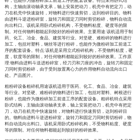
碎，也能作为微粉碎加工前道工序的配套设备。特点采用卧式结
构，主轴由滚动轴承支承，轴上安装把动刀，机壳中有把定刀，动
刀在机壳中快速旋转，对物料进行快速剪切，达到粉碎目的。物料
由进料斗逆进粉碎室，旋转刀和固定刀同时剪切粉碎，物料自动流
向出料口。该机采用卧式粉碎机构，不受物料粘度、硬度等的限
制。对任何物料都能起到较好的粉碎效果。主要用途:该机适用于制
药、化工、冶金、食品、建筑等行业。对坚硬、难粉碎的物料进行
加工，包括对塑料，钢丝等进行粉碎，也能作为微粉碎加工前道工
序的配套设备。特点:该机是采用立式粉碎机构，不受物料粘度，硬
度，软度等的限制，对任何物料都能起到较好的粉碎效果。工作原
理:物料由进料斗送进粉碎室，经刀刃和刀座的冲击，旋转刀和固定
刀同时剪切粉碎，由于受到放置离心力的作用物料自动流向出口
处。产品图片。
粗粉碎设备粗碎机用途该机适用于医药、化工、食品、冶金、建筑
等行业。对坚硬、难粉碎的物料进行加工，包括对塑料、树根进行
粉碎，也能作为微粉碎加工前道工序的配套设备。粗碎机特点采用
卧式结构，主轴由滚动轴承支承，轴上安装把动刀，机壳中有把定
刀，动刀在机壳中快速旋转，对物料进行快速剪切，达到粉碎目
的。物料由进料斗逆进粉碎室，旋转刀和固定刀同时剪切粉碎，物
料自动流向出料口。该机采用卧式粉碎机构，不受物料粘度、硬度
等的限制。对任何物料都能起到较好的粉碎效果。