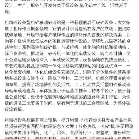
设计、生产、服务与开发各类干燥设备,氧化铝生产线，活性炭干
燥。
粗粉碎设备型粗碎移动破碎站是一种新颖的岩石破碎设备，大大拓
展了粗碎作业概念领域。它的设计宗旨是站在客户的立场，把消除
破碎场地、环境带给客户破碎作业的障碍作为首要的解决方案，并
为客户提供高效低成本的项目运营硬件设施。型移动式破碎站的卓
越性能：系列高性能破碎机，与破碎机一体化的给料机和振动筛，
筛下皮带机、振动筛、破碎机一体化的车载安装，转向牵引轴，便
于公路运输及场地深入，车载安装支撑，设备场地驻扎快捷便利，
车载式电动机及控制箱一体化型移动式破碎站的用途及优点一，一
体化整套机组一体化机组设备安装形式，消除了分体组件的繁杂场
地基础设施安装作业，降低了物料、工时消耗。机组合理紧凑的空
间布局，提高了场地驻扎的灵活性。二，机动性灵活型粗碎移动破
碎站车载地盘高，车体宽度小于运营半挂车，转弯半径小，便于普
通公路行驶，更便于在破碎场区崎岖恶劣的道路环境中行驶。为快
捷的进驻工地节省了时间。更有利于进驻施工合理区域，为整体破
碎流程提。
粗粉碎设备想展开网上贸易，提升销量.？推荐你选择发布产品信息
希望获得更多匹配的供应信息？欢迎！服务热线：-粗碎机:主要用途
该机主要用于制药、化工、冶金、食品等行业，对坚硬、难粉碎的
物料进行加工，包括对塑料、铜丝、废旧轮胎等进行粉碎：也能作