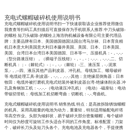
充电式螺帽破碎机使用说明书
充电式螺帽破碎机使用说明书扫一下快速获取该企业推荐使用微信
我查查等扫码工具扫描后可直接保存为手机联系人推荐.中刀头破除-
的螺栓.短刀头破除-的螺栓上海浩驹机械设备有限公司主要代理品
牌：主要品牌有日本、美国德国德国法国台湾马尔禄、日本育良精
机日本意大利美国意大利日本藤井美国、美国、日本、日本美国、
美国、台湾日本台湾日本美国德国、日本等一、压接机具：-，-,-,-
（型分路液压钳），（裸端子压线钳）-，-，-；-,-,-.，-,-,-,二、切
断机具：；-（棘轮式）-；-，-,-（棘轮）-三、液压泵，-,-泥浆
泵,-，,--四、液压其他产品剥皮器、冲孔机、母线加工、螺母破碎
等.电缆处理工具-剥皮器-，-,-,，,-,-,-其他：主绝缘层倒角器：日本
牧田：电缆外被打磨机充电式铠装外被剥皮器台湾-绝缘体削尖器.冲
孔及角钢加工机：-,-,-,-（电动液压冲孔机）（电动）-磁座钻：电动
带锯切管机：.母线加工机切断弯曲：切断机：-,-,弯曲机。
充电式螺帽破碎机使用说明书.销售热线.特点：是高效拆除锈蚀螺帽
的机具。采用高能量的电池为动力，重量轻，特别适用输配电杆塔
等高空作业。头部为倾斜状，易于破碎大部分密集螺帽，每个破碎
时间仅为秒度可旋转工作头适合不同的工作角度。标准配置：刀架
个，破碎长刀头及短刀头各个。充电电池及充电器各个，手提便携