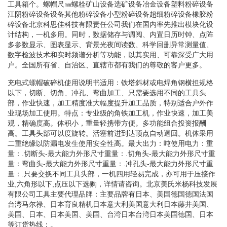
工具箱个。螺帽尺㎜螺栓矿山设备选矿设备冶金设备塑料粉碎设备
江阴粉碎设备设备其他粉碎设备小型粉碎设备超细粉碎设备橡胶粉
碎设备北京科思佳科技有限责任公司我们在国内率先推出模块化设
计结构，一机多用。同时，数据储存与调阅、内置日历时钟、点阵
多参数显示、图表显示、背景光夜间读数、科学回删异常测量值、
数字检波技术和实时频谱分析等功能，以其实用、可靠深受广大用
户。全国所有省、自治区、直辖市都有我们的尊敬的客户更多。
充电式螺帽破碎机使用说明书适用：铁塔斜材或电焊角钢横担规格
以下，切断、切角、冲孔、弯曲加工、只需要选用不同的工具头
部，作业快速，加工精度准大幅度提升加工品质，特别适合户外作
业现场加工使用。特点：专业级的角铁加工机，作业快速，加工美
观，精确度高。体积小，重量轻携带方便。多功能组合投资报酬
高。工具头部可以度旋转。活塞前进到达顶点自动退回。机体采用
二重绝缘以防漏电发生使用安全性高。最大出力：吨使用电力：重
量：.切断头-最大能力外形尺寸重量：.切角头-最大能力外形尺寸重
量：弯曲头-最大能力外形尺寸重量：.冲孔头-最大能力外形尺寸重
量：.只要交换不同工具头部，一机四用轻易完成，亦可用于压接作
业,六角形以下,点压以下选购，详情请咨询。北京美氏米杨科技发展
有限公司工具主要代理品牌：主要品牌有日本、美国德国德国法国
台湾马尔禄、日本育良精机日本意大利美国意大利日本藤井美国、
美国、日本、日本美国、美国、台湾日本台湾日本美国德国、日本
等订货热线：。