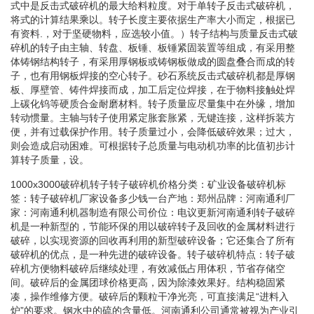
式中是反击式破碎机的最大给料粒度。对于单转子反击式破碎机，
将式的计算结果乘以。转子长度主要依据生产率大小而定，根据已
有资料.，对于坚硬物料，应选较小值。）转子结构与质量反击式破
碎机的转子由主轴、转盘、板锤、板锤紧固装置等组成，有采用整
体铸钢结构转子，有采用厚钢板或铸钢板做成的圆盘叠合而成的转
子，也有用钢板焊接的空心转子。砂石系统反击式破碎机都是厚钢
板、厚壁管、铸件焊接而成，加工后定位焊接，在于物料接触处焊
上碳化钨等硬质合金耐磨材料。转子质量应尽量集中在外缘，增加
转动惯量。主轴与转子使用紧定胀套胀紧，无键连接，这样拆装方
便，并有过载保护作用。转子质量过小，会降低破碎效果；过大，
则会造成启动困难。可根据转子总质量与电动机功率的比值初步计
算转子质量，设。
1000x3000破碎机转子转子破碎机价格分类：矿业设备破碎机标
签：转子破碎机厂家设备多少钱一台产地：郑州品牌：河南通利厂
家：河南通利机器制造有限公司价位：电议更新河南通利转子破碎
机是一种新型的，节能环保的用以破碎转子及回收的金属材料进行
破碎，以实现资源的回收再利用的新型破碎设备；它还集合了所有
破碎机的优点，是一种先进的破碎设备。转子破碎机特点：转子破
碎机方便物料破碎后继续处理，有效减低占用体积，节省存储空
间。破碎后的金属团球价格更高，因为除漆效果好。结构稳固紧
凑，操作维修方便。破碎后的颗粒干净光亮，可直接满足“进料入
炉”的要求。钢水中的硫的含量低。河南通利公司通常被视为产业引