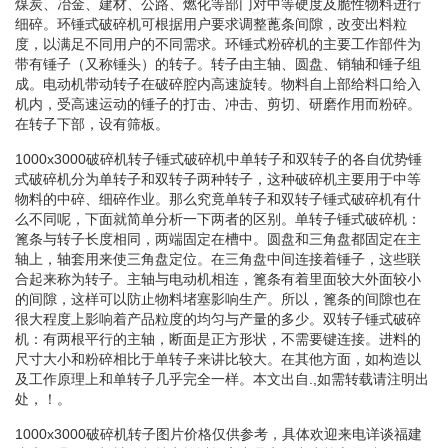
煤炭、冶金、建材、公路、燃化等部门对中等硬度及脆性物料进行
细碎。环锤式破碎机可根据用户要求调整蓖条间隙，改变出料粒
度，以满足不同用户的不同需求。环锤式粉碎机的主要工作部件为
带有锤子（又称锤头）的转子。转子由主轴、圆盘、销轴和锤子组
成。电动机带动转子在破碎腔内高速旋转。物料自上部给料口给入
机内，受高速运动的锤子的打击、冲击、剪切、研磨作用而粉碎。
在转子下部，设有筛板。
1000x3000破碎机转子锤式破碎机中单转子和双转子的各自优势锤
式破碎机分为单转子和双转子两种转子，这种破碎机主要用于中等
物料的中碎、细碎作业。那么究竟单转子和双转子锤式破碎机有什
么不同呢，下面就简单分析一下两者的区别。单转子锤式破碎机：
篦条与转子长度相同，两端固定在槽中。圆盘和三角盘都固定在主
轴上，轴套用来使三角盘定位。在三角盘中间连接着锤子，这些联
合起来称为转子。主轴与电动机相连，篦条有着里面较大外面较小
的间隙，这样可以防止物料堵塞影响生产。所以，篦条的间隙也在
很大程度上影响着产品粒度的均匀与产量的多少。双转子锤式破碎
机：有两根平行的主轴，断面是正方形状，不需要键连接。进料的
尺寸大小和粉碎相比于单转子来讲比较大。在其他方面，如构造以
及工作原理上和单转子几乎完全一样。本文出自.,如需转载请注明出
处，！。
1000x3000破碎机转子图片价格仅供参考，具体欢迎来电详谈福建