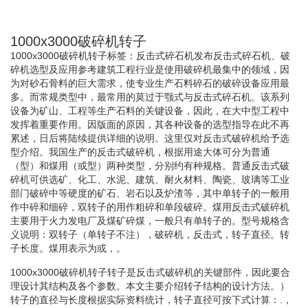
1000x3000破碎机转子
1000x3000破碎机转子标签：反击式碎石机发布反击式碎石机、破
碎机选型及应用参考建筑工程行业是使用破碎机最集中的领域，因
为对砂石骨料的巨大需求，使专业生产石料碎石的破碎设备应用最
多。而常规类型中，最常用的莫过于颚式与反击式碎石机。该系列
设备为矿山、工程等生产石料的关键设备，因此，在大中型工程中
发挥着重要作用。因版面的原因，其各种设备的选型指导在此不再
累述，日后将陆续提供详细的说明。这里仅对反击式破碎机给予选
型介绍。我国生产的反击式破碎机，根据用途大体可分为普通
（型）和煤用（或型）两种类型，分别约有种规格。普通反击式破
碎机可供选矿、化工、水泥、建筑、耐火材料、陶瓷、玻璃等工业
部门破碎中等硬度的矿石、岩石以及炉渣等，其中单转子的一般用
作中碎和细碎，双转子的用作粗碎和单段破碎。煤用反击式破碎机
主要用于火力发电厂及煤矿碎煤，一般只有单转子的。型号规格含
义说明：双转子（单转子不注），破碎机，反击式，转子直径。转
子长度。煤用表示为或，。
1000x3000破碎机转子转子是反击式破碎机的关键部件，因此要合
理设计其结构及各个参数。本文主要介绍转子结构的设计方法。）
转子的直径与长度根据实际资料统计，转子直径可按下式计算：.，