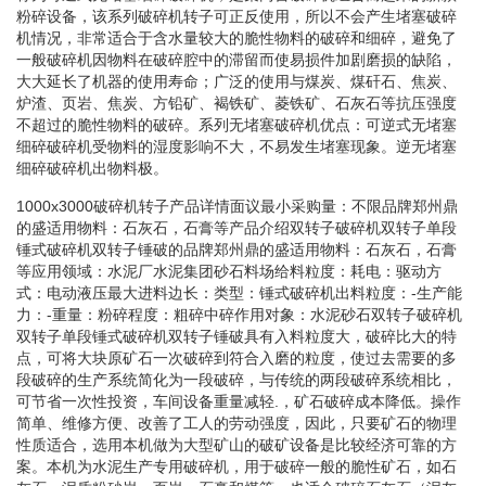
粉碎设备，该系列破碎机转子可正反使用，所以不会产生堵塞破碎
机情况，非常适合于含水量较大的脆性物料的破碎和细碎，避免了
一般破碎机因物料在破碎腔中的滞留而使易损件加剧磨损的缺陷，
大大延长了机器的使用寿命；广泛的使用与煤炭、煤矸石、焦炭、
炉渣、页岩、焦炭、方铅矿、褐铁矿、菱铁矿、石灰石等抗压强度
不超过的脆性物料的破碎。系列无堵塞破碎机优点：可逆式无堵塞
细碎破碎机受物料的湿度影响不大，不易发生堵塞现象。逆无堵塞
细碎破碎机出物料极。
1000x3000破碎机转子产品详情面议最小采购量：不限品牌郑州鼎
的盛适用物料：石灰石，石膏等产品介绍双转子破碎机双转子单段
锤式破碎机双转子锤破的品牌郑州鼎的盛适用物料：石灰石，石膏
等应用领域：水泥厂水泥集团砂石料场给料粒度：耗电：驱动方
式：电动液压最大进料边长：类型：锤式破碎机出料粒度：-生产能
力：-重量：粉碎程度：粗碎中碎作用对象：水泥砂石双转子破碎机
双转子单段锤式破碎机双转子锤破具有入料粒度大，破碎比大的特
点，可将大块原矿石一次破碎到符合入磨的粒度，使过去需要的多
段破碎的生产系统简化为一段破碎，与传统的两段破碎系统相比，
可节省一次性投资，车间设备重量减轻.，矿石破碎成本降低。操作
简单、维修方便、改善了工人的劳动强度，因此，只要矿石的物理
性质适合，选用本机做为大型矿山的破矿设备是比较经济可靠的方
案。本机为水泥生产专用破碎机，用于破碎一般的脆性矿石，如石