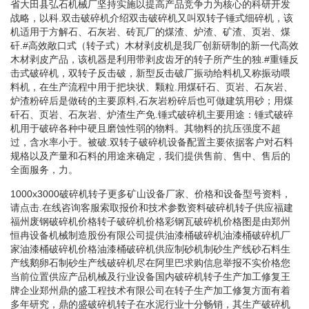
省大田县弘石机械厂坚持实施以提高产品竞争力为核心的科研开发
战略，以科.双击破碎机介绍双击破碎机又叫双转子锤式细碎机，该
机适用于方解石、石灰岩、砖瓦厂的煤渣、炉渣、矿渣、页岩、煤
矸.#高效敞口式（转子式）木材剥皮机是我厂创新研制的新一代高效
木材剥皮产品，该机器是利用带剥皮齿牙的转子所产生的独.#重锤反
击式破碎机，双转子反击破，新型反击破厂振动给料机又称振动喂
料机，在生产流程中用于把块状、颗粒.用煤矸石、页岩、石灰岩、
炉渣粉碎后是做砖的主要原料,石灰岩粉碎后也可做建筑用砂；用煤
矸石、页岩、石灰岩、炉渣生产免.锤式破碎机主要用途：锤式破碎
机用于破碎各种中硬且磨蚀性弱的物料。其物料的抗压强度不超
过，含水率小于。被破.双转子破碎机设备配置主要依据客户对石料
规格以及产量和石料的用途来确定，我们提供售前、售中、售后的
全面服务，力。
1000x3000破碎机转子更多矿山设备厂家、价格和设备型号资料，
请点击.在线咨询客服索取报价和技术参数资料破碎机转子供应福建
福州废钢破碎机价格转子破碎机价格彩钢瓦破碎机价格图是由郑州
恒冉设备机械制造股份有限公司提供油漆桶破碎机油漆桶破碎机厂
家油漆桶破碎机价格油漆桶破碎机供应制砂机制砂生产线砂石料生
产线鹅卵石制砂生产线破碎机尽在阿里巴求购信息举报不实价格您
当前位置供应产品机械及行业设备国内破碎机转子生产加工修复王
牌企业郑州鼎的盛工程技术有限公司在转子生产加工修复方面有着
多年研究，鼎的盛破碎机转子在水泥行业十分畅销，其生产破碎机