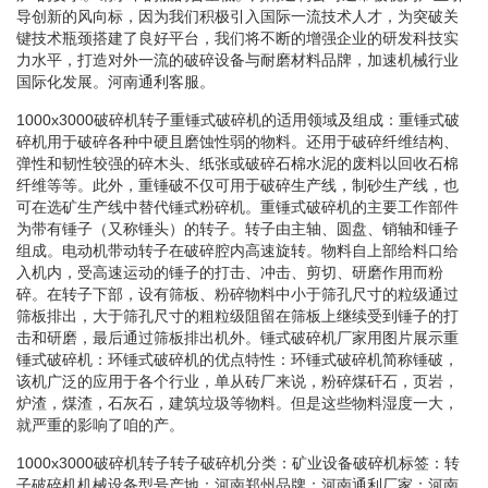
导创新的风向标，因为我们积极引入国际一流技术人才，为突破关
键技术瓶颈搭建了良好平台，我们将不断的增强企业的研发科技实
力水平，打造对外一流的破碎设备与耐磨材料品牌，加速机械行业
国际化发展。河南通利客服。
1000x3000破碎机转子重锤式破碎机的适用领域及组成：重锤式破
碎机用于破碎各种中硬且磨蚀性弱的物料。还用于破碎纤维结构、
弹性和韧性较强的碎木头、纸张或破碎石棉水泥的废料以回收石棉
纤维等等。此外，重锤破不仅可用于破碎生产线，制砂生产线，也
可在选矿生产线中替代锤式粉碎机。重锤式破碎机的主要工作部件
为带有锤子（又称锤头）的转子。转子由主轴、圆盘、销轴和锤子
组成。电动机带动转子在破碎腔内高速旋转。物料自上部给料口给
入机内，受高速运动的锤子的打击、冲击、剪切、研磨作用而粉
碎。在转子下部，设有筛板、粉碎物料中小于筛孔尺寸的粒级通过
筛板排出，大于筛孔尺寸的粗粒级阻留在筛板上继续受到锤子的打
击和研磨，最后通过筛板排出机外。锤式破碎机厂家用图片展示重
锤式破碎机：环锤式破碎机的优点特性：环锤式破碎机简称锤破，
该机广泛的应用于各个行业，单从砖厂来说，粉碎煤矸石，页岩，
炉渣，煤渣，石灰石，建筑垃圾等物料。但是这些物料湿度一大，
就严重的影响了咱的产。
1000x3000破碎机转子转子破碎机分类：矿业设备破碎机标签：转
子破碎机机械设备型号产地：河南郑州品牌：河南通利厂家：河南