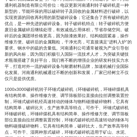
通利机器制造有限公司价位：电议更新河南通利转子破碎机是一种
新型的，节能环保的用以破碎转子及回收的金属材料进行破碎，以
实现资源的回收再利用的新型破碎设备；它还集合了所有破碎机的
优点，是一种先进的破碎设备。转子破碎机特点：转子破碎机方便
废旧金属破碎后继续处理，有效减低占用体积，节省存储空间。破
碎后的金属团球价格更高，因为除漆效果好。结构稳固紧凑，操作
维修方便。破碎后的金属颗粒，干净光亮，可直接满足“进料入炉”的
要求。钢水中的硫的含量低。河南通利公司通常被视为产业引导创
新的风向标，因为我们积极引入国际一流技术人才，为突破关键技
术瓶颈搭建了良好平台，我们将不断的增强企业的研发科技实力水
平，打造对外一流的破碎设备与耐磨材料品牌，加速机械行业国际
化发展。河南通利机械通过不断的创新和发展，厂家已经树立不仅
仅只是提供优质。
1000x3000破碎机转子环锤式破碎机（环锤破碎机，环锤碎煤机具
有结构简单、操作维修方便、调节筛板部位直接由拉丝调整装置控
制，环锤式破碎机经高速转动的锤体与物料碰撞破碎物料，它具有
结构简单，破碎比大，生产效率高等特点，可作干、环锤式破碎机
环锤破碎机，环锤碎煤机具有结构简单、操作维修方便、调节筛板
部位直接由拉丝调整装置控制，环锤式破碎机经高速转动的锤体与
物料碰撞破碎物料，它具有结构简单，破碎比大，生产效率高等特
点，可作干、湿两种形式破碎，环锤式破碎机适用于矿山、水泥、