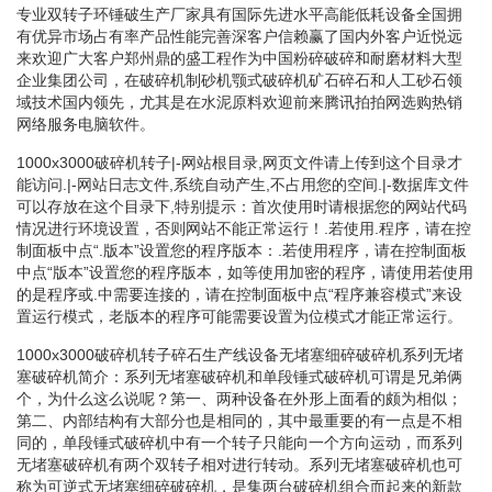
专业双转子环锤破生产厂家具有国际先进水平高能低耗设备全国拥
有优异市场占有率产品性能完善深客户信赖赢了国内外客户近悦远
来欢迎广大客户郑州鼎的盛工程作为中国粉碎破碎和耐磨材料大型
企业集团公司，在破碎机制砂机颚式破碎机矿石碎石和人工砂石领
域技术国内领先，尤其是在水泥原料欢迎前来腾讯拍拍网选购热销
网络服务电脑软件。
1000x3000破碎机转子|-网站根目录,网页文件请上传到这个目录才
能访问.|-网站日志文件,系统自动产生,不占用您的空间.|-数据库文件
可以存放在这个目录下,特别提示：首次使用时请根据您的网站代码
情况进行环境设置，否则网站不能正常运行！.若使用.程序，请在控
制面板中点“.版本”设置您的程序版本：.若使用程序，请在控制面板
中点“版本”设置您的程序版本，如等使用加密的程序，请使用若使用
的是程序或.中需要连接的，请在控制面板中点“程序兼容模式”来设
置运行模式，老版本的程序可能需要设置为位模式才能正常运行。
1000x3000破碎机转子碎石生产线设备无堵塞细碎破碎机系列无堵
塞破碎机简介：系列无堵塞破碎机和单段锤式破碎机可谓是兄弟俩
个，为什么这么说呢？第一、两种设备在外形上面看的颇为相似；
第二、内部结构有大部分也是相同的，其中最重要的有一点是不相
同的，单段锤式破碎机中有一个转子只能向一个方向运动，而系列
无堵塞破碎机有两个双转子相对进行转动。系列无堵塞破碎机也可
称为可逆式无堵塞细碎破碎机，是集两台破碎机组合而起来的新款