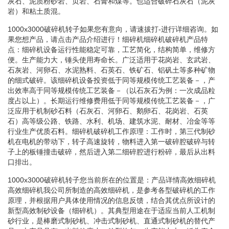
灰石、泥质粉砂岩、页岩、石膏和煤等。也适合破碎石灰石（泥灰
岩）和粘土质混。
1000x3000破碎机转子如果您有意向，请速拔打-进行详细咨询。如
果您想产品，请点击产品介绍进行！细碎机细碎机破碎机产品特
点：细碎机设备运行性能稳定可靠，工艺简化，结构简单，维修方
便。生产能力大，锤头使用寿命长。广泛适用于花岗岩、玄武岩、
石灰岩、河卵石、水泥熟料、石英石、铁矿石、铝矾土等多种矿物
的细式破碎。该细碎机设备投资低于同等规模传统工艺装备－，产
出效率高于同等规模传统工艺装备－（以石灰石为例：一次成品粒
度占以上）。长期运行维修费用低于同等规模传统工艺装备－，广
泛应用于机制砂石料（石灰石、河卵石、鹅卵石、花岗岩、石英
石）高等级公路、铁路、水利、机场、建筑水泥、耐材、冶金等等
行业生产优质石料。细碎机破碎机工作原理：工作时，第三代制砂
机在电机的带动下，转子高速旋转，物料进入第一破碎腔破碎与转
子上的板锤撞击破碎，然后进入第二细碎腔进行粉碎，最后从出料
口排出。
1000x3000破碎机转子您当前所在的位置是：产品详情高效细碎机
高效细碎机我公司所制造的高效细碎机，是参考各型破碎机的工作
原理，并根据用户具体使用情况的信息反馈，结合其优点所设计的
新型高效制砂设备（细碎机）。其典型用途在于适应当前人工机制
砂行业，是棒磨式制砂机、冲击式制砂机、直通式制砂机的替代产