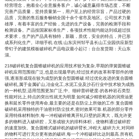
经营理念，抱着全心全意服务客户，诚心诚意赢得市场态度，不断
完善产品质量，坚持质量第一，用户至上的经营宗旨，产品过硬的
品质，完善的售后服务畅销全国十余个省市及地区。公司技术力量
雄厚，有着丰富的生产经验，先进的生产设备，完善的检测手段和
检测设备。产品按国家标准生产，各项技术性能均能达到或超过技
术要求，生产的产品具有独特，新颖，质优，安全的特点，并已形
成系列化生产。详细手机:在线:山东滨州邹平县长山工业园供应新型
带钉子的建筑模板破碎机产品电议最小起订：台台发货期：天山东
淄。
218破碎机复合圆锥破碎机的应用技术较为复杂,早期的弹簧圆锥破
碎机应用范围很广泛,也是出现最早的,经过技术的改革和零部件的增
强,逐渐形成现在较为成型的复合型圆锥破.经过优化改进的复合圆锥
破碎机,属于金属矿山,冶金化工,水泥工业及沙石行业中技术较为成熟
的一种机型,适用范围更加广泛,中、细碎普碎硬度-的各种岩石类型.
性能对比上,特点的突出性就尤为明显:如何减少精密机器的润滑油更
换和延长零件使用寿命,最主要的还是在防尘上所做的工作.复合圆锥
破碎机采用独特的干油密封防尘技术,密封效果可靠.机器的部分零件
采用特殊材料制作,每一冲程破碎锥离开轧臼壁的距离大，既允许更
多的物料进入破碎腔，又形成较大的排料体积，使物料通过破碎腔
的速度加快。复合圆锥式破碎机的破碎臂长,冲程大,破碎力大,对同样
的物料可进行充分更有效的破碎,每一个冲程破碎比达到最高.所有机