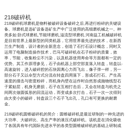
218破碎机
218破碎机球磨机是物料被破碎设备破碎之后,再进行粉碎的关键设
备。球磨机是选矿设备选矿生产中广泛使用的高细磨机械之一。种
类多如:卧式球磨机,节能球磨机,溢流型球磨机.河南益工机械破碎机
是目前世界上最新型的同类机器，它用世界最先进的技术，在新西
兰生产制造，设计者的全新意念，创造了石打石设计概念，同时又
运用了电脑制造操作技术，巴马可破碎机在石子粉碎的质量，效
率，节能，收集粉尘不污染，以及机器使用寿命等方面都有一定的
优势。其工作原理参见，石子由机器上部空部直落入转盘，转盘以-
高速旋转，进入破碎腔的石块因离心力而飞出，像子弹一样，另一
部分石子又以伞型方式分流在转盘四周落下，形成石打石。产生高
速度的撞击与密度粉碎，而机身内壁在运作时自然形成抛物线型石
子紧贴层，机身无磨损，石子在互相打击后，又会在转盘与机壳之
间两次做圆弧形的回流运动，而变成多次打击，石子一次一次得到
由大变小的破碎，转盘设三个石子飞出孔，孔口有可更换的耐磨
金。
218破碎机圆锥破碎机的简介：圆锥破碎机是最近研制的一种先进的
大功率、大破碎比、高生产率的液压式破碎机。该机是在消化吸收
了各国具有年代国际先进水平的各类型圆锥破碎机的基础上研制成