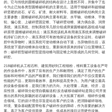
的。它与传统的圆锥破碎机的结构在设计上显然不同，并集中了迄
今为止已知各类型圆锥破碎机的主要优点。适用于细破碎和超细破
碎坚硬的岩石、矿石、矿渣、耐火材料等。圆锥破碎机结构简介及
主要参数：圆锥破碎机其结构主要有机架、水平轴、动锥体、平衡
轮、偏心套、上破碎壁固定锥、下破碎壁动锥、液力偶合器、润滑
系统、液压系统、控制系统等几部分组成弹簧圆锥破机器组成与破
碎原理:圆锥破碎机特点：液压系统该机具有用液压系统来调整破碎
机排矿口的大小，液压系统可有效地保证设备的安全运转。在破碎
腔中有异物时，液压系统可使动锥体自动下退，当异物排出后，该
系统使下退的动锥体自动复位。重新保持原来的排矿口位置继续工
作；破碎腔型破碎腔型是指动锥与固定锥之间形成的几何空间。破
碎腔。
218破碎机从工程石料、建筑用砂到工程细粉，维科重工设备在严苛
的作业条件中，发挥了应有的生产力和耐用性，满足了用户的生产
指标和对维科产品的严格要求。我们懂得我们的用户不仅仅需要高
性能的产品，更期待着效率、盈利和提高竞争力。为用户建立最高
的设备价值标准，是我们努力的方向。大处理量，高效、经济，适
应性强，破碎筛分处理自载输送机!反击破移动破碎站是我公司开发
推出的系列化新颖的岩石破碎设备，大大拓展了粗碎、细碎作业概
念领域。它的设计理念宗旨是站在客户的立场，把消除破碎场地、
环境、繁杂基础配置带给客户破碎作业的障碍，作为首要的解决方
案。真正为客户提供简捷、高效、低成本的项目运营硬件设施。