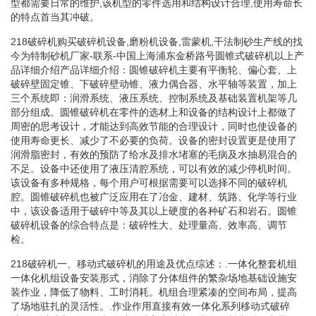
型都需要日常的维护,该机型的零件选用和结构设计合理,使用寿命长
的特点首当其冲破。
218破碎机购买破碎机设备,磨粉机设备,雷蒙机,干法制砂生产线的找
今为特制砂机厂家-联系-中国上海浦东金桥路号圆锥式破碎机以上产
品详细介绍产品详细介绍：圆锥破碎机主要有平衡轮、偏心套、上
破碎壁固定锥、下破碎壁动锥、液力偶合器、水平轴等装置，加上
三个系统即：润滑系统、液压系统、控制系统及基础装置机架等几
部分组成。圆锥破碎机在零件的选材上和设备的结构设计上都做了
周密的思考设计，才能达到高效节能的合理设计，同时也使设备的
使用寿命更长、减少了不必要的负荷。设备的密封设置更是使用了
润滑脂密封，有效的预防了给水及排水堵塞的毛病及水抽易混合的
不足。设备中还使用了液压清腔系统，可以有效的减少停机时间。
该设备有多种规格，每个用户可根据需要可以选择不同的破碎机
腔。圆锥破碎机也被广泛应用在了冶金、建材、筑路、化学等行业
中，该设备适用于破碎中等及其以上硬度的各种矿石和岩石。圆锥
破碎机设备的综合特点是：破碎性大、处理量高、效率高、调节
检。
218破碎机一、移动式破碎机的用途及优点综述：.一体化整套机组
一体化机组设备安装形式，消除了分体组件的繁杂场地基础设施安
装作业，降低了物料、工时消耗。机组合理紧凑的空间布局，提高
了场地驻扎的灵活性。.作业作用直接有效一体化系列移动式破碎