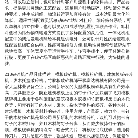
站，可以独立使用，也可以针对客户对流程中的物料类型、产品要
求，提供更加灵活的工艺配置，满足用户移动破碎、移动筛分等各
种要求，使生成组织、物流转运更加直接有效，成本达到最大化的
降低。.适应性强配置灵活移动破碎站针对粗碎、细碎筛分系统，可
以单机组独立作业，也可以灵活组成系统配置机组联合作业。卸料
斗侧出为筛分物料输送方式提供了多样配置的灵活性，一体化机组
配置中的柴油发电机除给本机组供电外，还可以针对性的给流程系
统配置机组联合供电，性能可靠维修方便.机动性灵活移动破碎站车
载地盘高，车体宽度小于运营半挂车，转弯半径小，便于普通公路
行驶，更便于在破碎场区崎岖恶劣的道路环境中行驶。为快捷的进
驻。
218破碎机产品具体描述：模板破碎机，模板粉碎机，建筑模板破碎
机，废木托盘破碎机，竹胶板破碎机邹平鹏富达机械有限公司是一
家大型林业设备企业，公司新研发的大型模板粉碎机具有生产效率
高，刀具磨损少，防止建筑模板上面的钉子和水泥块崩了飞刀模板
破碎机主要用于各种废旧的建筑模板木胶板和竹胶板和废旧的木托
盘等，和带有钉子的木材，废木，杂木等物料的粉碎。各种木材，
建筑模板，木板等材料的破碎，使用方便，产量高，动力小，带钉
子的木材粉碎机是我公司最新研制的木材粉碎机，该机可以把带有
钉子的木材打碎，并且木材与钉子分离，从而减少拔掉钉子的麻
烦。模板破碎机的特点有：啮合式刀片，将模板彻底破碎，选用特
种刀片，刀片硬度不低于，强固构造，密布式加强筋板，保证箱体