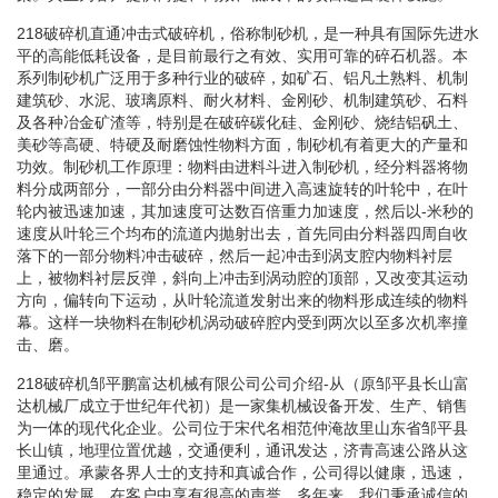
218破碎机直通冲击式破碎机，俗称制砂机，是一种具有国际先进水
平的高能低耗设备，是目前最行之有效、实用可靠的碎石机器。本
系列制砂机广泛用于多种行业的破碎，如矿石、铝凡土熟料、机制
建筑砂、水泥、玻璃原料、耐火材料、金刚砂、机制建筑砂、石料
及各种冶金矿渣等，特别是在破碎碳化硅、金刚砂、烧结铝矾土、
美砂等高硬、特硬及耐磨蚀性物料方面，制砂机有着更大的产量和
功效。制砂机工作原理：物料由进料斗进入制砂机，经分料器将物
料分成两部分，一部分由分料器中间进入高速旋转的叶轮中，在叶
轮内被迅速加速，其加速度可达数百倍重力加速度，然后以-米秒的
速度从叶轮三个均布的流道内抛射出去，首先同由分料器四周自收
落下的一部分物料冲击破碎，然后一起冲击到涡支腔内物料衬层
上，被物料衬层反弹，斜向上冲击到涡动腔的顶部，又改变其运动
方向，偏转向下运动，从叶轮流道发射出来的物料形成连续的物料
幕。这样一块物料在制砂机涡动破碎腔内受到两次以至多次机率撞
击、磨。
218破碎机邹平鹏富达机械有限公司公司介绍-从（原邹平县长山富
达机械厂成立于世纪年代初）是一家集机械设备开发、生产、销售
为一体的现代化企业。公司位于宋代名相范仲淹故里山东省邹平县
长山镇，地理位置优越，交通便利，通讯发达，济青高速公路从这
里通过。承蒙各界人士的支持和真诚合作，公司得以健康，迅速，
稳定的发展，在客户中享有很高的声誉。多年来，我们秉承诚信的