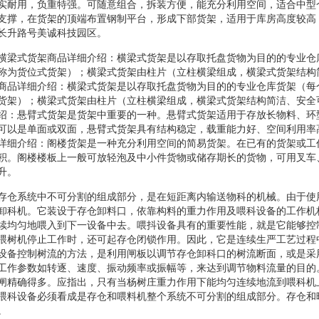
实耐用，负重特强。可随意组合，拆装方便，能充分利用空间，适合中型
支撑，在货架的顶端布置钢制平台，形成下部货架，适用于库房高度较高
长升路号美诚科技园区。
横梁式货架商品详细介绍：横梁式货架是以存取托盘货物为目的的专业仓
称为货位式货架）；横梁式货架由柱片（立柱横梁组成，横梁式货架结构
商品详细介绍：横梁式货架是以存取托盘货物为目的的专业仓库货架（每
货架）；横梁式货架由柱片（立柱横梁组成，横梁式货架结构简洁、安全
绍：悬臂式货架是货架中重要的一种。悬臂式货架适用于存放长物料、环
可以是单面或双面，悬臂式货架具有结构稳定，载重能力好、空间利用率
详细介绍：阁楼货架是一种充分利用空间的简易货架。在已有的货架或工
积。阁楼楼板上一般可放轻泡及中小件货物或储存期长的货物，可用叉车
升。
存仓系统中不可分割的组成部分，是在短距离内输送物科的机械。由于使
卸科机。它装设于存仓卸料口，依靠构料的重力作用及喂科设备的工作机
续均匀地喂入到下一设备中去。喂抖设备具有的重要性能，就是它能够控
喂树机停止工作时，还可起存仓闭锁作用。因此，它是连续生严工艺过程
设备控制树流的方法，是利用闸板以调节存仓卸科口的树流断面，或是采
工作参数如转逐、速度、振动频率或振幅等，来达到调节物料流量的目的
闸精确得多。应指出，只有当杨树庄重力作用下能均匀连续地流到喂科机
喂科设备必须看成是存仓和喂料机整个系统不可分割的组成部分。存仓和
。