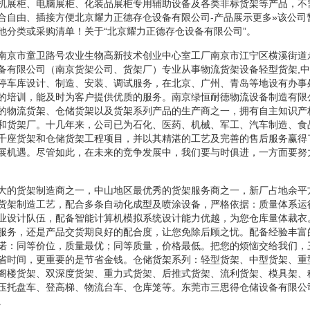
机展柜、电脑展柜、化装品展柜专用辅助设备及各类非标货架等产品，不
合自由、插接方便北京耀力正德存仓设备有限公司-产品展示更多»该公司
他分类或采购清单！关于“北京耀力正德存仓设备有限公司”。
南京市童卫路号农业生物高新技术创业中心室工厂南京市江宁区横溪街道永
备有限公司（南京货架公司、货架厂）专业从事物流货架设备轻型货架,中
停车库设计、制造、安装、调试服务，在北京、广州、青岛等地设有办事
的培训，能及时为客户提供优质的服务。南京绿恒耐德物流设备制造有限
的物流货架、仓储货架以及货架系列产品的生产商之一，拥有自主知识产
和货架厂。十几年来，公司已为石化、医药、机械、军工、汽车制造、食
千座货架和仓储货架工程项目，并以其精湛的工艺及完善的售后服务赢得
展机遇。尽管如此，在未来的竞争发展中，我们要与时俱进，一方面要努
大的货架制造商之一，中山地区最优秀的货架服务商之一，新厂占地余平
货架制造工艺，配合多条自动化成型及喷涂设备，严格依据：质量体系运
业设计队伍，配备智能计算机模拟系统设计能力优越，为您仓库量体裁衣
服务，还是产品交货期良好的配合度，让您免除后顾之忧。配备经验丰富
诺：同等价位，质量最优；同等质量，价格最低。把您的烦恼交给我们，
省时间，更重要的是节省金钱。仓储货架系列：轻型货架、中型货架、重
阁楼货架、双深度货架、重力式货架、后推式货架、流利货架、模具架、
压托盘车、登高梯、物流台车、仓库笼等。东莞市三思得仓储设备有限公
。