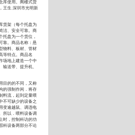
仓库使用。阁楼式货
，王生.深圳市光明新
库货架（每个托盘为
简洁、安全可靠。商
个托盘为一个货位，
可靠。商品名称：悬
型物料、板材、管材
高等特点。商品名
作场地上建造一个中
、输送带、提升机、
用目的的不同，又称
构的强制作闲．将存
制料流，起到定量喂
中不可缺少的设备之
用变逾越鼠、调违电
。所以．喂料设备调
上时，控制科访的功
暇科设备两部分不论