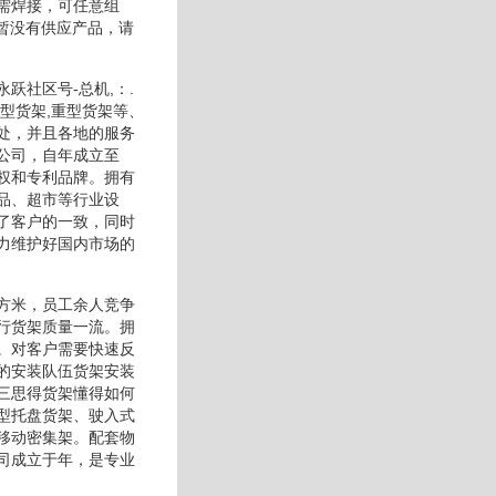
需焊接，可任意组
暂没有供应产品，请
跃社区号-总机,：.
型货架,重型货架等、
处，并且各地的服务
公司，自年成立至
权和专利品牌。拥有
品、超市等行业设
了客户的一致，同时
力维护好国内市场的
方米，员工余人竞争
行货架质量一流。拥
。对客户需要快速反
的安装队伍货架安装
三思得货架懂得如何
型托盘货架、驶入式
移动密集架。配套物
司成立于年，是专业