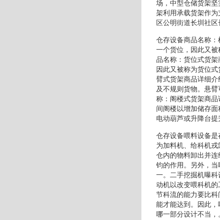
场，中型仓储货架坚
架利用承载货架作为
区公明街道长圳社区
仓存设备商品名称：
一个货位，因此又被
品名称：货位式货架
因此又被称为货位式
臂式货架商品详细介
及不规则货物。悬臂
称：阁楼式货架商品
间阁楼以增加储存面
电动葫芦或升降台提
仓存设备喂料设备是
为加料机、给科机戎
仓内的物料卸出并连
钧的作用。另外，当
一。二手挖掘机曝科
动机以改变喂科机的
节科流的能力要比科
能才能达到。因此，
哪一部分设计不当，