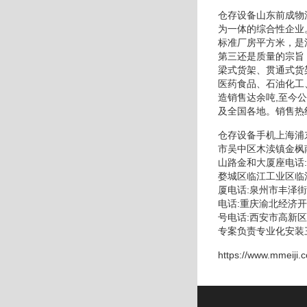
仓存设备山东前成物
为一体的综合性企业
标准厂房平方米，是
第三还是质量的宗旨
梁式货架、贯通式货
医药食品、石油化工
造销售达余吨,至今
及全国各地。销售热
仓存设备手机上海浦
市吴中区木渎镇金枫
山路金和大厦座电话
婺城区临江工业区临
厦电话:泉州市丰泽
电话:重庆渝北经济
号电话:西安市高新
专案负责专业化安装
https://www.mmeiji.