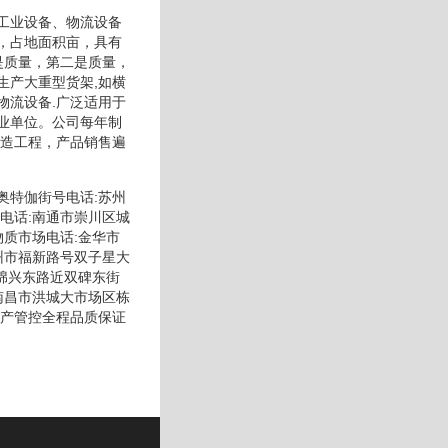
工业设备、物流设备
，占地面积亩，具有
是质量，第二是质量，
生产大重型货架,如横
物流设备.广泛适用于
业单位。公司每年制
改造工程，产品销售遍
奥特伽街号电话:苏州
电话:南通市崇川区城
质市场电话:金华市
州市福新路号双子星大
绵兴东路近双碑东街
南昌市洪城大市场区栋
生产管控全程品质保证