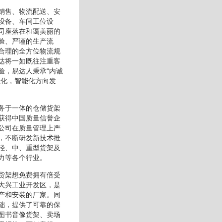
销售、物流配送、安
设备、车间工位设
司座落在和蔼美丽的
验、严谨的生产流
合理的全方位物流规
达将一如既往注重客
验，易达人秉承“内诚
性化，智能化方向发
务于一体的仓储货架
获得中国质量信誉企
公司在质量管理上严
，不断研发新技术推
轻、中、重型货架及
力等各个行业。
货架想免费拥有倍受
大兴工业开发区，是
产和安装的厂家。同
础，提供了可靠的保
图书音像货架、卖场