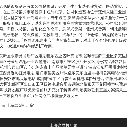
流仓储设备制造有限公司是集设计开发、生产制造仓储货架、医药货架、
。在山东货架的市场份额中名列前茅。公司制造基地位于兖州兴隆工业园
江北大型货架生产制造企业，自年通过:质量管理体系认证.始终坚守第一
，服务于现代工业，以客户的需求和用户的满意为经营理念。公司批专注
架、阁楼式货架、自动化立体仓库、悬臂式货架、侧滑式货架、钢托盘等
、电子电器、纺织橡塑、文教邮电、汽车配件的工业仓储、物流配送等行
公司已承接上千座物流配送中心仓库的货架工程，对上千个企业仓库升级
线：-欢迎来电详询或到厂考察。
东新区永泰路号后厂区电话穆尔西亚省叶克拉市拉斯特雷萨工业区多克里
南路号金桥汽配产业园幢电话:南京市江宁区滨江开发区润寿路宝象路路口
:杭州市萧山区市心北路永泰丰广场幢单元室电话:宁波市江东区明州建材物
江西路近彩虹路电话:厦门市集美区环珠路东安东山里号榕树公寓电话:福
街田安路君逸大厦电话:成都市金牛区万贯五金机电城栋号电话:绵阳涪城区
开发区北部新区出口加工区四路电话合肥市铜陵北路家天下花园幢室电话:
区科技路杰座广场免费售前服务充分了解需求现场实际勘测直至方案满意
三年质保终生跟踪服务网点广域覆盖快速反应。
com
上海磨煤机厂家
上海磨煤机厂家