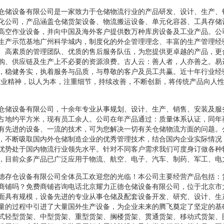
仓储设备有限公司是一家致力于仓储物流行业的产品研发、设计、生产、
化公司，产品涵盖仓储货架设备、物流搬运设备、单元化容器、工具存储
高空作业设备，并向中国及海外客户提供数万种库房设备及工业产品。公
生产示范基地广州科学城内，制度化的外企管理理念、丰富的生产管理经
、高素质的管理团队、优质的售后服务队伍，为您提供更卓越的产品，更
购、供应链及生产上不必要的资源浪费。古人云：善人者，人亦善之。易
，稳健务实，执着服务与品质，与尊敬的客户及员工共赢。近十年行业经
企业精神，以人为本，注重细节，持续改善，不断创新，将传统产品向人
仓储设备有限公司，十余年专业从事规划、设计、生产、销售、安装及服
占地约平方米，现有员工余人。公司在年产品通过：质量体系认证，同年
有先进的设备、一流的技术，可为您解决一切有关仓储物流方面的问题。
，不断吸取国内外仓储制造企业的优秀管理技术，结合国内企业实际情况
优势处于国内物流行业领先水平。针对不同客户需求我们可度身订做各种
，目前众多产品已广泛应用于物流、航空、电子、汽车、制药、军工、电
德存仓设备有限公司全体员工欢迎您的光临！本公司主要经营产品包括：
商铺吗？免费商铺咨询电话北京耀力正德仓储设备有限公司，位于北京市
面具有规模，设备先进的专业从事仓储及配套设备开发、研究、设计、生
量的过程中引进了大量国外生产设备，为企业未来的腾飞奠定了坚定的基
式轻型货架、中型货架、重型货架、搁楼货架、贯通货架、移动式货架、