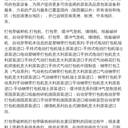
司的包装设备，为用户提供更多可供选择的原装高品质包装设备和
服务。力辰的产品与服务已覆盖国内（除西藏以外）所有省份和地
区（包括港澳台地区），并已远销至南美洲、欧洲、中东地区、
东。
打包带破粹机.打包机、打包带、缓冲气垫机、缠绕机、纸板破碎
机、自动穿带机打包机、打包带、缓冲气垫机、缠绕机、纸板破碎
机、自动穿带机本信息的是塑钢带打包机系列-手持式电动打包机瑞
士原装进口-手持式电动打包机瑞士原装进口-手持式电动打包机瑞士
原装进口电动塑钢带打包机意大利原装进口手持式电动打包机意大
利原装进口手持式气动打包机意大利原装进口手持式气动棉花打包
机焊接机意大利原装进口手持式气动打包机中国制造：钢带打包工
具（气动系列）气动有扣式钢带打包机意大利原装进口气动钢带打
包机意大利原装进口-气动钢带打包机瑞士原装进口：钢带打包机手
动系列手动钢带打包机意大利原装进口手动钢带打包机意大利原装
进口-手动钢带打包机瑞士原装进口：缓冲填充系列缓冲气垫制造机
英国原装进口纸板粉碎机德国原装进口：自动穿带打包机电动穿带
打包机德国原装进口手动穿带机德国原装进口移动框架型自动穿带
打包机德国原装进口：缠绕机系列自走式缠绕机意大利原装进口
自。
打包带破粹机打包带吸铁粉碎机在废旧塑料的回收过程中，很多废
料上面都含有很多铁扣、铁丝在里面。在传统的操作方法中，只能