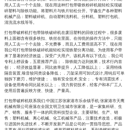
用人工去一个个去除。现在用这种打包带吸铁粉碎机能轻松实现破
碎塑料与除铁功能。将塑料片与铁片轻松分开。宇鑫生产各种塑料
机械产品：塑料破碎机、自动塑料洗料机、分料机、塑料打包机、
清洗流水线等等。
打包带破粹机打包带除铁破碎机在废旧塑料的回收过程中，很多废
料上面都含有很多铁扣、铁丝在里面。在传统的操作方法中，只能
用人工去一个个去除，不光费事，而且人工费用居高不下。现在用
我公司打包带除铁破碎机能轻松实现铁塑分离功能。为使用客户带
来了显著的经济效益，深受广大用户。该机具有以下优点:．我公司
专利上榜设备，五星推荐产品；．除铁能力达到效果，技术行内首
创；．经济效益显著，同比效率提升，人工降低以上；．采用特殊
隔音装置,噪音较同类设备降低；．刀架采用可卸式设计,用钝后可单
独拆下磨刃，维护便捷；．独有安全技术,安全；．专有消震技术，
设备使用寿命同比延长以上；．强力剪切技术，经客户和本厂工人
使用后普遍反映方便、快捷、产量高。
打包带破粹机联系我们:中国江苏张家港市乐余镇手机:张家港市天鹰
机械有限公司座落在全国文明卫生城市张家港，是一家集科研、生
产、销售、服务于一体的民营科技型企业。主要研制、生产、销
售：塑料机械、离心机械、化工机械等产品，注重技术改造，积极
引进国外先进技术，不断开发新产品是公司的一贯指导思想。产品
主要有:平行双螺杆挤出机、锥形双螺杆挤出机、系列单螺杆挤出