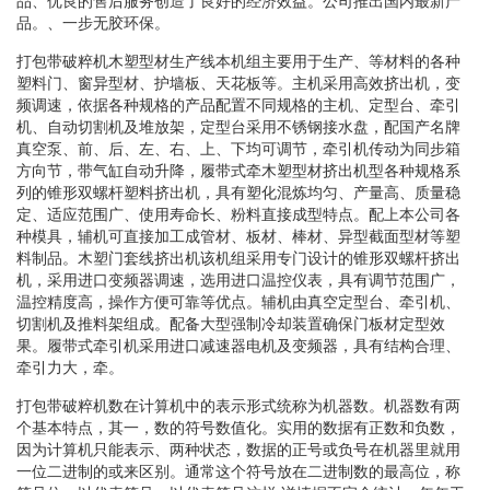
品、优良的售后服务创造了良好的经济效益。公司推出国内最新产
品。、一步无胶环保。
打包带破粹机木塑型材生产线本机组主要用于生产、等材料的各种
塑料门、窗异型材、护墙板、天花板等。主机采用高效挤出机，变
频调速，依据各种规格的产品配置不同规格的主机、定型台、牵引
机、自动切割机及堆放架，定型台采用不锈钢接水盘，配国产名牌
真空泵、前、后、左、右、上、下均可调节，牵引机传动为同步箱
方向节，带气缸自动升降，履带式牵木塑型材挤出机型各种规格系
列的锥形双螺杆塑料挤出机，具有塑化混炼均匀、产量高、质量稳
定、适应范围广、使用寿命长、粉料直接成型特点。配上本公司各
种模具，辅机可直接加工成管材、板材、棒材、异型截面型材等塑
料制品。木塑门套线挤出机该机组采用专门设计的锥形双螺杆挤出
机，采用进口变频器调速，选用进口温控仪表，具有调节范围广，
温控精度高，操作方便可靠等优点。辅机由真空定型台、牵引机、
切割机及推料架组成。配备大型强制冷却装置确保门板材定型效
果。履带式牵引机采用进口减速器电机及变频器，具有结构合理、
牵引力大，牵。
打包带破粹机数在计算机中的表示形式统称为机器数。机器数有两
个基本特点，其一，数的符号数值化。实用的数据有正数和负数，
因为计算机只能表示、两种状态，数据的正号或负号在机器里就用
一位二进制的或来区别。通常这个符号放在二进制数的最高位，称