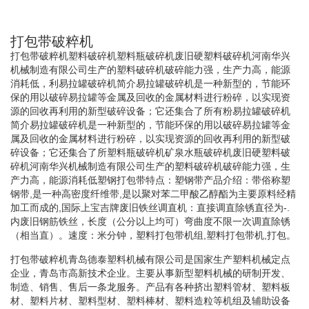
打包带破粹机
打包带破粹机塑料破碎机塑料瓶破碎机废旧硬塑料破碎机河南华兴
机械制造有限公司生产的塑料破碎机破碎能力强，生产力高，能源
消耗低，利易拉罐破碎机简介易拉罐破碎机是一种新型的，节能环
保的用以破碎易拉罐等金属及回收的金属材料进行粉碎，以实现资
源的回收再利用的新型破碎设备；它还集合了所有粉易拉罐破碎机
简介易拉罐破碎机是一种新型的，节能环保的用以破碎易拉罐等金
属及回收的金属材料进行粉碎，以实现资源的回收再利用的新型破
碎设备；它还集合了所塑料瓶破碎机矿泉水瓶破碎机废旧硬塑料破
碎机河南华兴机械制造有限公司生产的塑料破碎机破碎能力强，生
产力高，能源消耗低塑钢打包带特点：塑钢带产品介绍：带俗称塑
钢带,是一种高密度纤维带,是以聚对苯二甲酸乙醇酯为主要原料经精
加工而成的,国际上宝吉牌废旧铁丝调直机：直接调直除锈直径为-.
内废旧钢筋铁丝，长度（公分以上均可）弯曲度不限一次调直除锈
（相当直）。速度：米分钟，塑料打包带机组,塑料打包带机,打包。
打包带破粹机青岛德泰塑料机械有限公司是国家生产塑料机械定点
企业，青岛市高新技术企业。主要从事新型塑料机械的研制开发、
制造、销售、售后一条龙服务。产品有各种挤出塑料管材、塑料板
材、塑料片材、塑料型材、塑料棒材、塑料造粒等机组及辅助设备