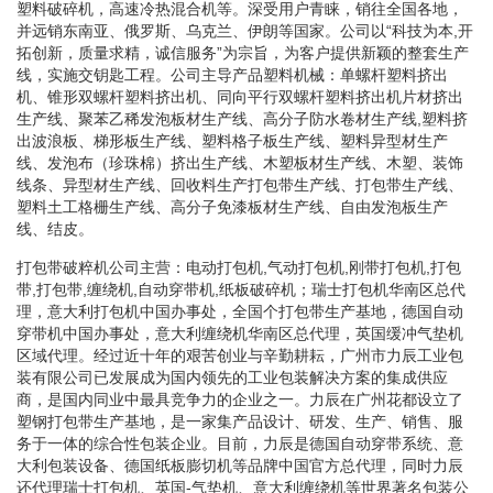
塑料破碎机，高速冷热混合机等。深受用户青睐，销往全国各地，
并远销东南亚、俄罗斯、乌克兰、伊朗等国家。公司以“科技为本,开
拓创新，质量求精，诚信服务”为宗旨，为客户提供新颖的整套生产
线，实施交钥匙工程。公司主导产品塑料机械：单螺杆塑料挤出
机、锥形双螺杆塑料挤出机、同向平行双螺杆塑料挤出机片材挤出
生产线、聚苯乙稀发泡板材生产线、高分子防水卷材生产线,塑料挤
出波浪板、梯形板生产线、塑料格子板生产线、塑料异型材生产
线、发泡布（珍珠棉）挤出生产线、木塑板材生产线、木塑、装饰
线条、异型材生产线、回收料生产打包带生产线、打包带生产线、
塑料土工格栅生产线、高分子免漆板材生产线、自由发泡板生产
线、结皮。
打包带破粹机公司主营：电动打包机,气动打包机,刚带打包机,打包
带,打包带,缠绕机,自动穿带机,纸板破碎机；瑞士打包机华南区总代
理，意大利打包机中国办事处，全国个打包带生产基地，德国自动
穿带机中国办事处，意大利缠绕机华南区总代理，英国缓冲气垫机
区域代理。经过近十年的艰苦创业与辛勤耕耘，广州市力辰工业包
装有限公司已发展成为国内领先的工业包装解决方案的集成供应
商，是国内同业中最具竞争力的企业之一。力辰在广州花都设立了
塑钢打包带生产基地，是一家集产品设计、研发、生产、销售、服
务于一体的综合性包装企业。目前，力辰是德国自动穿带系统、意
大利包装设备、德国纸板膨切机等品牌中国官方总代理，同时力辰
还代理瑞士打包机、英国-气垫机、意大利缠绕机等世界著名包装公