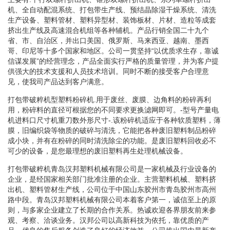
机、全自动配混系统、打包带生产线、预结晶除湿干燥系统、清洗
生产设备、塑料管材、塑料异型材、装饰板材、片材、造粒等成套
挤出生产线及高速混合机组等各种辅机。产品行销全国二十九个
省、市、自治区，并出口美国、俄罗斯、马来西亚、越南、墨西
哥、印尼等十多个国家和地区。公司一贯坚持“以优质求生存，靠诚
信谋发展”的经营理念，产品全面实行严格的质量管理，并为客户提
供强大的技术支援和人员技术培训。同时不断的接受客户合理意
见，使我司产品达到客户满意。
打包带破粹机型塑料粉碎机.用于废丝、废膜、边角料的粉碎再利
用，粉碎料的直径可根据您的不同要求更换滤网即可。-型号产量电
机进料口尺寸机重刀数外形尺寸-.该粉碎机适应于各种软质塑料，薄
膜，旧编织袋等物质的破碎与清洗，它能把各种废旧塑料制品粉碎
成小块，并有在粉碎的同时清洗除尘的功能。是废旧塑料回收必不
可少的设备，是您最理想的废旧塑料再生处理机械设备。
打包带破粹机青岛汉邦塑料机械有限公司是一家机械及行业设备的
企业，是经国家相关部门批准注册的企业。主营塑料机械、塑料挤
出机、塑料管材生产线，公司位于中国山东胶州市青岛胶州市高州
路中段。青岛汉邦塑料机械有限公司本着客户第一，诚信至上的原
则，与多家企业建立了长期的合作关系。热诚欢迎各界朋友前来参
观、考察、洽谈业务。汉邦公司以高新科技为依托，靠优质的产