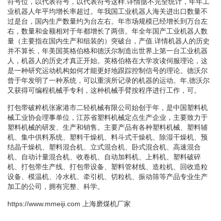
符号位，以代表符号，以代表符号这样.详情据不完全统计，年年工
业机器人年平均增长率超过。年我国工业机器人海关进出口数量不
过是台，国内生产数量约为台左右。年市场规模已经增长到万台左
右，数量和金额相对于年都增长了两倍。年全年国产工业机器人数
量（主要指在国内生产和组装的）突破台，产值.详情机器人的历史
并不算长，年美国英格伯格和德沃尔制造出世界上第一台工业机器
人，机器人的历史才真正开始。英格伯格在大学攻读伺服理论，这
是一种研究运动机构如何才能更好地跟踪控制信号的理论。德沃尔
曾于年发明了一种系统，可以重演所记录的机器的运动。年,德沃尔
又获得可编程机械手专利，这种机械手臂按程序进行工作，可。
打包带破粹机张家港市二轻机械有限公司始创于年，是中国塑料机
械工业协会理事单位，江苏省塑料机械定点生产企业，主要致力于
塑料机械的研发、生产和销售。主要产品有各种塑料机械、塑料辅
机、集中供料系统、塑料干燥机、料斗式干燥机、除湿干燥机、预
结晶干燥机、塑料混合机、立式混合机、卧式混合机、高速混合
机、自动计量混合机、收卷机、自动加料机、上料机、塑料破碎
机、打包带生产线、打包带设备、塑料管材线、造粒机、回收造粒
设备、模温机、冷水机、牵引机、切粒机、振动筛等产品专业生产
加工的公司，拥有完整、科学。
https://www.mmeiji.com
上海磨煤机厂家