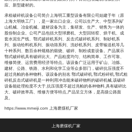
应、新型建材的。
承租破碎机设备公司简介上海明工重型设备有限公司始建于年（原
上海大明铁工厂），是一家出口企业。公司以生产大、中型系列矿
山机械、冶金机械、建材设备为主，集研发、生产、销售为一体的
股份制企业。公司产品包括大型球磨机、大型回转窑、烘干机、成
套水泥生产线、鄂式破碎机系列、反击式破碎机系列、制砂机系
列、振动给料机系列、振动筛系列、洗砂机系列、皮带输送机等几
十种系列、数百余种规格的煅烧、破碎、制粉成套设备。产品展示
鄂式破碎机具有破碎比大、产品粒度均匀、结构简单、工作可靠、
维修简便、运营费用经济等特点。该设备广泛运用于矿山、冶炼、
建材、公路、铁路、水利和化学工业等众多部门，破碎抗压强度不
超过兆帕的各种物料。该设备的别名:鄂式破碎机,鄂式粉碎机,鄂式粗
碎机反击式破碎机是一种利用冲击能来破碎物料的破碎机械,该破碎
设备能处理粒度不大于,抗压强度不超过兆帕的各种物料,具有破碎比
大、破碎效率高、维修方便等特点,产品呈立方体，是高级公路面
及。
https://www.mmeiji.com
上海磨煤机厂家
上海磨煤机厂家