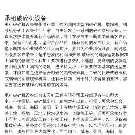
承租破碎机设备
承租破碎机设备郑州维科重工作为国内大型的破碎机、磨粉机、制
砂机等矿山设备生产厂家，自主研发了一系列的破碎磨粉设备，一
直追求技术提升和新产品研发，并且在发展中不断接受最新客户反
馈，完善产品机制，坚守产品品质，随着公司的发展壮大，新产品
也不断跟着企业规模的壮大而扩张，并且为企业增值甚多，同时也
为众多客户带来了超乎想象的利润和效果.破碎机的选择需要根据加
工物料的物理特性和加工要求进行参数配比选型。更详细的说就是
要明确所加工物料的硬度，进出料大小，产量要求等基本的选型要
素，才能知道是选择适合粗破的颚式破碎机，二破的反击式破碎机
或细碎的圆锥破碎机等，还有石料加工对于针片状含量的要求，都
需要在选择破碎机时考虑在内等等。
承租破碎机设备烟台市天虹工程有限公司工程部现有斗山型大、
中、小挖掘机、破碎机出租、租凭对外出租、租赁，可承包烟台、
威海、荣成、海阳、莱阳、乳山等地挖掘工程，清除建筑垃圾，平
整土地、场地，工地，挖水渠水沟，道路施工等。还可可承接各类
土石方，河道清淤工程，拆楼工程，各类管道工程等，以上设备都
带破碎头。另外本公司还推出设备租赁业务，以合理的出租、租赁
价格、服务质量最大优秀化，面向烟台、威海、荣成、海阳、莱