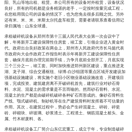
阳、乳山等地出租、租赁。本公司所有的设备对外租赁，设备状况
良好，所有的司机都是业务精湛的老手，一定按时按量完成工程，
在您租用我公司的设备的情况下，也为您免去很多后顾之忧。另外
还有米、米、米、米斯太尔托盘车租赁。需要者请联系查看信用记
录归属地：山东全球通。
承租破碎机设备从郑州市第十三届人民代表大会第一次会议中了
解，年将新开工建设保障性住房套，竣工套，引领企业进入黄金时
代。政府出台良好政策在两会上，郑州市人民政府代市长马懿代表
市政府向大会作政府工作报告时表示年将新开工建设保障性住房
套，确保月底前办理完前期手续，力争月底前全部开工，月底实现
三个三分之一，竣工套。同时加快推进郑州新区建设，重点推进龙
湖、龙子湖、综合交通枢纽、绿博-白沙组团等重点区域开发建设加
强基础设施建设，将实施个老旧小区物业基础设施改造，开建项目
项，完成投资。建筑建房离不开破碎机首先，建筑行业对砂石骨
料、水泥、混凝土的需求量是不言而喻的。然而砂石骨料、水泥、
混凝土的生产都是由破碎机破碎各种矿石而形成的。像砂石骨料生
产线、颚式破碎机、制砂机等在生产建筑骨料时发挥着不可估量的
作用。其次，在建筑过程中，势必会产生碎混凝土、碎砖、碎瓷
砖、碎砌块、碎玻璃、砂浆渣土、工程渣土、钢筋混凝土桩头、金
属、竹木材废料、各。
承租破碎机设备工厂简介山东亿宏重工，成立于年，专业制造破碎