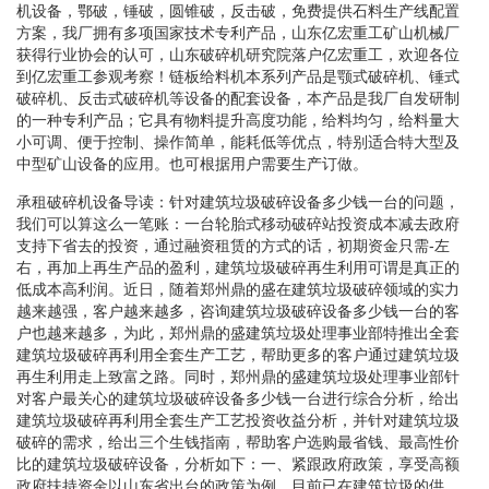
机设备，鄂破，锤破，圆锥破，反击破，免费提供石料生产线配置
方案，我厂拥有多项国家技术专利产品，山东亿宏重工矿山机械厂
获得行业协会的认可，山东破碎机研究院落户亿宏重工，欢迎各位
到亿宏重工参观考察！链板给料机本系列产品是颚式破碎机、锤式
破碎机、反击式破碎机等设备的配套设备，本产品是我厂自发研制
的一种专利产品；它具有物料提升高度功能，给料均匀，给料量大
小可调、便于控制、操作简单，能耗低等优点，特别适合特大型及
中型矿山设备的应用。也可根据用户需要生产订做。
承租破碎机设备导读：针对建筑垃圾破碎设备多少钱一台的问题，
我们可以算这么一笔账：一台轮胎式移动破碎站投资成本减去政府
支持下省去的投资，通过融资租赁的方式的话，初期资金只需-左
右，再加上再生产品的盈利，建筑垃圾破碎再生利用可谓是真正的
低成本高利润。近日，随着郑州鼎的盛在建筑垃圾破碎领域的实力
越来越强，客户越来越多，咨询建筑垃圾破碎设备多少钱一台的客
户也越来越多，为此，郑州鼎的盛建筑垃圾处理事业部特推出全套
建筑垃圾破碎再利用全套生产工艺，帮助更多的客户通过建筑垃圾
再生利用走上致富之路。同时，郑州鼎的盛建筑垃圾处理事业部针
对客户最关心的建筑垃圾破碎设备多少钱一台进行综合分析，给出
建筑垃圾破碎再利用全套生产工艺投资收益分析，并针对建筑垃圾
破碎的需求，给出三个生钱指南，帮助客户选购最省钱、最高性价
比的建筑垃圾破碎设备，分析如下：一、紧跟政府政策，享受高额
政府扶持资金以山东省出台的政策为例，目前已在建筑垃圾的供