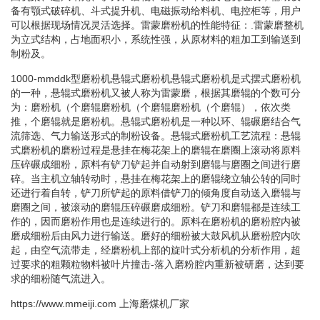
备有颚式破碎机、斗式提升机、电磁振动给料机、电控柜等，用户
可以根据现场情况灵活选择。雷蒙磨粉机的性能特征：.雷蒙磨整机
为立式结构，占地面积小，系统性强，从原材料的粗加工到输送到
制粉及。
1000-mmddk型磨粉机悬辊式磨粉机悬辊式磨粉机是式摆式磨粉机
的一种，悬辊式磨粉机又被人称为雷蒙磨，根据其磨辊的个数可分
为：磨粉机（个磨辊磨粉机（个磨辊磨粉机（个磨辊），依次类
推，个磨辊就是磨粉机。悬辊式磨粉机是一种以环、辊碾磨结合气
流筛选、气力输送形式的制粉设备。悬辊式磨粉机工艺流程：悬辊
式磨粉机的磨粉过程是悬挂在梅花架上的磨辊在磨圈上滚动将原料
压碎碾成细粉，原料有铲刀铲起并自动射到磨辊与磨圈之间进行磨
碎。当主机立轴转动时，悬挂在梅花架上的磨辊绕立轴公转的同时
还进行着自转，铲刀所铲起的原料借铲刀的倾角度自动送入磨辊与
磨圈之间，被滚动的磨辊压碎碾磨成细粉。铲刀和磨辊都是连续工
作的，因而磨粉作用也是连续进行的。原料在磨粉机的磨粉腔内被
磨成细粉后由风力进行输送。磨好的细粉被大鼓风机从磨粉腔内吹
起，由空气流带走，经磨粉机上部的旋叶式分析机的分析作用，超
过要求的粗颗粒物料被叶片撞击-落入磨粉腔内重新被研磨，达到要
求的细粉随气流进入。
https://www.mmeiji.com
上海磨煤机厂家