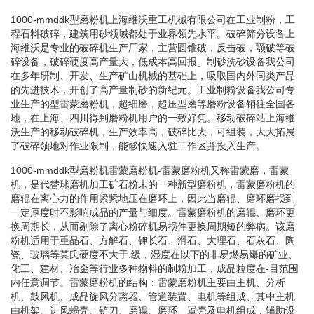
1000-mmddk型磨粉机上海维沃重工机械有限公司在工业制粉，工
程石料破碎，建筑用砂领域都处于业界领先水平。破碎筛分设备上
海维沃是专业的破碎机生产厂家，主营圆锥破，反击破，颚破等破
碎设备，破碎硬度高产量大，低成本高回报。制砂洗砂设备我公司
在多年研制、开发、生产矿山机械的基础上，吸取国内外同类产品
的先进技术，开创了高产量制砂的新纪元。工业制粉设备我公司专
业生产的型雷蒙磨粉机，超细磨，超压型磨等磨粉设备销往全国各
地，在上海、四川得到磨粉机用户的一致好凭。移动破碎站上海维
沃生产的移动破碎机，生产效率高，破碎比大，可组装，大大拓展
了破碎领地对作业限制，能够快速入驻工作区并投入生产。
1000-mmddk型磨粉机雷蒙磨粉机-雷蒙磨粉机又称雷蒙磨，雷蒙
机，是代替球磨机加工矿石粉末的一种新型磨粉机，雷蒙磨粉机的
磨辊在离心力的作用紧紧地压在磨环上，因此当磨辊、磨环磨损到
一定厚度时不影响成品的产量与细度。雷蒙磨粉机的磨辊、磨环更
换周期长，从而剔除了离心粉碎机易损件更换周期短的弊病。该磨
粉机适用于重晶石、方解石、钾长石、滑石、大理石、石灰石、陶
瓷、玻璃等莫氏硬度不大于.级，湿度在以下的非易燃易爆的矿业、
化工、建材、冶金等行业多种物料的制粉加工，成品粒度在-目范围
内任意调节。雷蒙磨粉机的结构：雷蒙磨粉机主要由主机、分析
机、鼓风机、成品旋风分离器、管道装置、电机等组成、其中主机
由机架、进风蜗壳、铲刀、磨辊、磨环、罩壳及电机组成，辅助设