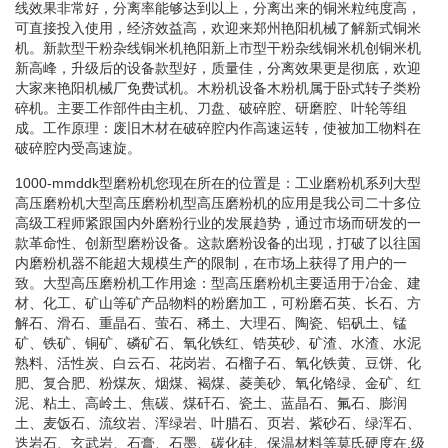
线效果非常好，分离率能够达到以上，分离出来的铜米粒纯度高，
可直接投入使用，经济效益高，欢迎来郑州艳阳机械了解新式铜米
机。新款型干粉杂线铜米机艳阳新上市型干粉杂线铜米机创铜米机
新高峰，升级后的设备款型好，质量佳，分离效果更是彻底，欢迎
大家来艳阳机械厂免费试机。木粉机设备木粉机属于卧式转子类粉
碎机。主要工作部件由主机、刀盘、破碎腔、研磨腔、叶轮等组
成。工作原理：废旧木材在破碎腔内作高速运转，使被加工物料在
破碎腔内受高速旋。
1000-mmddk型磨粉机您现在所在的位置是：工业磨粉机系列大型
高压磨粉机大型高压磨粉机型高压磨粉机的应用是我公司二十多位
高级工程师紧跟国内外磨粉行业的发展趋势，通过市场而研发的一
款革命性、创新型磨粉设备。这款磨粉设备的出现，打破了以往国
内磨粉机器不能超大规模生产的限制，在市场上获得了用户的一
致。大型高压磨粉机工作用途：型高压磨粉机主要适用于冶金、建
材、化工、矿山等矿产品物料的粉磨加工，可粉磨石英、长石、方
解石、滑石、重晶石、萤石、稀土、大理石、陶瓷、铝矾土、锰
矿、铁矿、铜矿、磷矿石、氧化铁红、锆英砂、矿渣、水渣、水泥
熟料、活性炭、白云石、花岗岩、石榴子石、氧化铁黄、豆饼、化
肥、复合肥、粉煤灰、烟煤、褐煤、菱美砂、氧化铬绿、金矿、红
泥、粘土、高岭土、焦碳、煤矸石、瓷土、蓝晶石、氟石、膨润
土、麦饭石、流纹岩、浑绿岩、叶腊石、页岩、紫砂石、绿浑石、
迭岩石、玄武岩、石膏、石墨、碳化硅、保温材料等莫氏硬度在.级