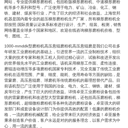
网站，专业提供梯形磨粉机，包括欧版梯形磨粉机、中速梯形磨粉
机等多个系列和型号，广泛使用于电力、矿山、冶金、化工、钢
铁、建材、煤炭等行业，产生了巨大的经济和社会效益。上海世邦
机器是国内最专业的超压梯形磨粉机生产厂家，所有梯形磨粉机全
部按照:国际质量认证体系标准进行设计、生产、组装、检测，销售
网络覆盖全球多个国家和地区。欢迎在线咨询梯形磨粉机价格、型
号、图纸、工。
1000-mmddk型磨粉机高压悬辊磨粉机高压悬辊磨是我们公司在多
年研发工业磨粉机的基础上，引进世界一流的工业制粉技术，组织
大量的技术专家和相关工程人员经过精心设计、试验和改进开发出
的世界领先水平的工业磨粉机。该机采用梯形工作面、柔性连接、
磨辊连动增压等多项磨粉机国家专利技术，完全克服了传统工业磨
粉机在适用范围、产量、细度、能耗、使用寿命等方面的缺陷，是
雷蒙磨、高压悬辊磨、球磨机等传统磨粉机的最理想替代产品。目
前该机型已广泛使用于我国的冶金、电力、化工、钢铁、建材、煤
炭等行业，产生了巨大的经济效益。详情卓亚工业磨粉设备包括传
统的雷蒙磨粉机和改进型大型雷蒙磨粉机，还包括高压磨粉机，梯
形磨粉机，超细微粉磨粉机等各种先进的磨粉设备，卓亚强大的研
发部门和成套设备设计部门为你提供高效的配置！低廉的磨粉机价
格，一流的磨粉机械配置，给企业带来巨大的经济效益！卓亚服务
秉承创造客户价值，客户永远是对的的服务理念，以客户需求为中
心，用一流的速度、。