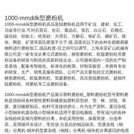
1000-mmddk型磨粉机
1000-mmddk型磨粉机高压悬辊磨粉机适用于矿业、建材、化工、
冶金等行业,可对石英石、长石、重晶石、萤石、白云石、石榴石、
碳化硅、铝钒土、锆英砂、大理石、方解石、铁矿石、磷矿石、煤
块、陶瓷、矿渣等莫氏硬度不大于.级,湿度在以下的余种非易燃易爆
物料进行磨粉加工,成品粒度-目之间可以调节。上海卓亚矿山机械有
限公司是一家专业从事立式磨粉机，梯形磨粉机，欧版磨粉机等磨
粉设备的研发与制造的高新科技企业。公司拥有国内一流的生产制
造基地，配备有智能化、标准化的检测、控制实验室，并拥有专业
的研发、生产、销售及服务团队。公司产品主要包括立式磨粉机、
梯形磨粉机、欧版磨粉机、雷蒙磨粉机、高压悬辊磨粉机、超细环
辊磨粉机、球磨机等工业磨粉设备。
1000-mmddk型磨粉机产品展示塑料磨粉机_塑料磨粉机型号塑料磨
粉是指粉碎各种塑性塑料和橡胶如塑料异型材、管、棒、丝线、薄
膜、废旧橡胶制品。粒料可直接供挤出，作为生产原料。废旧杂线
小型铜米机废杂线小型铜米机适用于废旧电脑线，带有油污的各种
杂线粉碎及铜与塑料的分离，本机采用控制，操着简便，分选率
高，采用循环水设计，零排放.分选后的铜品味高。型废杂线（铜
线）分离机-铜米机型废杂线（铜线）分离机-铜米机分离废旧的电缆