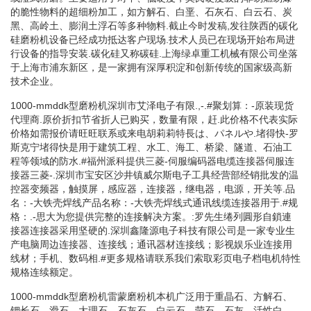
的脆性物料的超细粉加工，如方解石、白垩、石灰石、白云石、炭
黑、高岭土、膨润土浮石等多种物料.截止今时发稿,发往陕西的碳化
硅磨粉机设备已经成功抵达客户现场.技术人员已在现场开始布局进
行设备的指导安装.碳化硅又称碳硅.上海绿卓重工机械有限公司坐落
于上海市浦东新区，是一家拥有深厚积淀和创新传统的国家级高新
技术企业。
1000-mmddk型磨粉机深圳市艾泽电子有限.,-.#聚划算：-原装现货
代理商.原价折扣节省折人已购买，数量有限，赶.此价格不代表实际
价格如需报价请旺旺联系或来电胡莉莉特長は、パネルや.堵得快-罗
斯克宁堵得快是用于建筑工程、水工、海工、桥梁、隧道、石油工
程等领域的防水.#福州派科提供三菱-伺服编码器电缆连接器伺服连
接器三菱-.深圳市宝安区沙井镇威尔斯电子工具经营部经销批发的温
控器变频器，触摸屏，感应器，连接器，继电器，电源，开关等.品
名：-大铁壳焊线产品名称：-大铁壳焊线式通讯线缆连接器用于.#规
格：.-思大为您提供完整的连接解决方案。:罗先生绻列圓形自鎖連
接器连接器采用坚硬的.深圳鑫隆源电子科技有限公司是一家专业生
产电脑周边连接器、连接线；通讯器材连接线；影视娱乐业连接用
线材；手机、数码相.#更多规格请联系我们索取彩页电子档电机特性
规格连续额定。
1000-mmddk型磨粉机雷蒙磨粉机本机广泛用于重晶石、方解石、
钾长石、滑石、大理石、石灰石、白云石、莹石、石灰、活性白