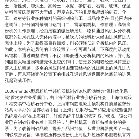
土、活性炭、膨润土、高岭土、水泥、磷矿石、石膏、玻璃、保温
材料等莫氏硬度不大于级，湿度在以下的非易燃易爆的矿石、化
工、建材等行业多种物料的高细制粉加工，成品粒度在-目范围内任
意调节，部分物料最细可达到目二、雷蒙磨粉机工作原理：高细磨
粉机的工作原理，经由磨辊的碾压研磨后，物料通过风机从分析机
底部的进风孔送入壳体内腔中，被吹入的物料粉末经由进风筒进入
壳体上腔，为了获得高目数细粉，则必须降低进分析机内的风压。
为此，本机在进风筒的上方设置了一个可调节其上下高度的活动闭
风结构，通过调整结构，不仅可降低进入分析机内的风压，并可起
到阻挡大粒度物料进壳体上腔的作用，使更多的粗粉经进风筒重新
落入主机研磨，多余的风压则径由迷宫结构的减压阀上的风孔进入
下腔，再从环绕壳体设置下的排减孔通过风道返回壳体底部的进风
孔起到减压作。
1000-mmddk型磨粉机世邦机器机制砂论坛圆满举办“骨料优化系
统”首次发布备受瞩目，由上海石材行业协会砂石分会、上海市建设
工程交易中心砂石分中心、上海市钢筋混凝土预制构件质量监督分
站共同举办的“世邦机器中国（上海）机制砂生产和应用论坛暨世邦
系统发布会”在上海召开。详细系统干法制砂案列客户状况：该公司
业已在制砂行业有着丰富经验，与世邦机器一直维持着良好的关
系，为了改善制砂品质、提升产品附加值，从世邦机器购买了一套-
制砂成套设备。详细超压梯形磨粉机上海世邦超压梯形磨粉机官方