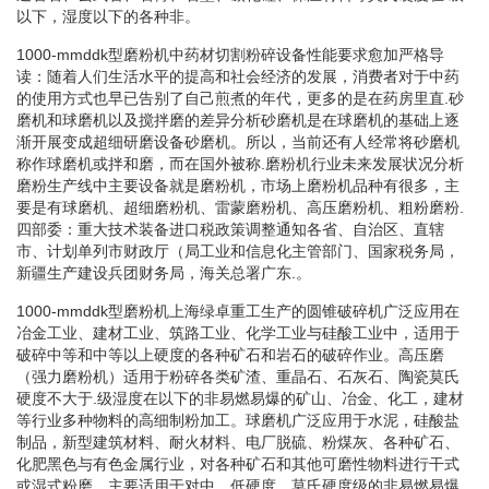
以下，湿度以下的各种非。
1000-mmddk型磨粉机中药材切割粉碎设备性能要求愈加严格导
读：随着人们生活水平的提高和社会经济的发展，消费者对于中药
的使用方式也早已告别了自己煎煮的年代，更多的是在药房里直.砂
磨机和球磨机以及搅拌磨的差异分析砂磨机是在球磨机的基础上逐
渐开展变成超细研磨设备砂磨机。所以，当前还有人经常将砂磨机
称作球磨机或拌和磨，而在国外被称.磨粉机行业未来发展状况分析
磨粉生产线中主要设备就是磨粉机，市场上磨粉机品种有很多，主
要是有球磨机、超细磨粉机、雷蒙磨粉机、高压磨粉机、粗粉磨粉.
四部委：重大技术装备进口税政策调整通知各省、自治区、直辖
市、计划单列市财政厅（局工业和信息化主管部门、国家税务局，
新疆生产建设兵团财务局，海关总署广东.。
1000-mmddk型磨粉机上海绿卓重工生产的圆锥破碎机广泛应用在
冶金工业、建材工业、筑路工业、化学工业与硅酸工业中，适用于
破碎中等和中等以上硬度的各种矿石和岩石的破碎作业。高压磨
（强力磨粉机）适用于粉碎各类矿渣、重晶石、石灰石、陶瓷莫氏
硬度不大于.级湿度在以下的非易燃易爆的矿山、冶金、化工，建材
等行业多种物料的高细制粉加工。球磨机广泛应用于水泥，硅酸盐
制品，新型建筑材料、耐火材料、电厂脱硫、粉煤灰、各种矿石、
化肥黑色与有色金属行业，对各种矿石和其他可磨性物料进行干式
或湿式粉磨。主要适用于对中、低硬度，莫氏硬度级的非易燃易爆