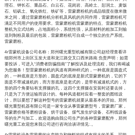
理石、钾长石、重晶石、白云石、花岗岩、高岭土、彭润土、麦饭
石、铝矾土、氧化铁红、铁矿等，雷蒙磨粉机的成品细度在微米微
米之间，通过雷蒙磨粉机分析机及风机的共同作用，雷蒙磨粉机可
满足不同用户的使用要求。雷蒙磨粉机雷蒙磨的特点、雷蒙磨粉机
整机为立式结构，占地面积小，系统性强，从原材料的粗加工到输
送到制粉及最后的包装，雷蒙磨粉机可自成一个独立的生产系统。
雷蒙磨粉。
4r雷蒙机设备公司名称：郑州曙光重型机械有限公司赵经理查看详
细郑州市上街区玉发大道和龙江路交叉口西米路南.负责声明：如需
要投诉，可进入“消费者防骗指南”了解投诉及处理流程，我们将竭诚
为您服务！型雷蒙磨粉机的风道有两种样式的，一种底座是圆盘式
的，一种底座是方形的，圆盘式的底座是新式雷蒙磨机的，它的下
面是不带减速机的，而方形底座是老式的，是带有减速机式的，方
形的四个角要钻有支撑腿的孔，这四个支撑腿在安装时还要去掉，
只是为了方便运输而设计的。每种风道都对应着一整套的图纸设
计，所以要想了解这种型号的雷蒙磨机就要从最基本的开始。郑州
曙光重型机器有限公司是一家专业从事雷蒙磨型号，雷蒙磨厂家，
雷蒙磨价格等磨粉设备、烘干设备、煤气发生炉设备、石料线设备
等的生产与加工，欢迎选购由我公司生产的各种雷蒙磨配件，郑州
曙光重工欢迎您来我公司进行咨询洽谈详情见:.。
4r雷蒙机设备雷蒙磨的出产能力和物料的组成有很大的关系，可能