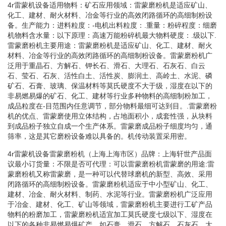
4r雷蒙机设备适用物料：矿石应用领域：雷蒙磨粉机是适应矿山、
化工、建材、耐火材料、冶金等行业的高效闭路循环的高细制粉设
备。生产能力：进料粒度：-电机出料粒度：.重量：粉碎程度：细磨
机物料含水量：以下原理：高速万能粉碎机最大物料硬度：.级以下.
雷蒙磨粉机主要用途：雷蒙磨粉机是适应矿山、化工、建材、耐火
材料、冶金等行业的高效闭路循环的高细制粉设备。雷蒙磨粉机广
泛用于重晶石、方解石、钾长石、滑石、大理石、石灰石、白云
石、莹石、石灰、活性白土、活性炭、膨润土、高岭土、水泥、磷
矿石、石膏、玻璃、保温材料等莫氏硬度不大于级，湿度在以下的
非易燃易爆的矿石、化工、建材等行业多种物料的高细制粉加工，
成品粒度在-目范围内任意调节，部分物料最细可达到目。.雷蒙磨粉
机的优点、雷蒙磨使用立体结构，占地面积小，成套性强，从块料
到成品粉子独立自成一个生产体系。雷蒙磨成品粉子细度均匀，通
筛率，这是其它磨粉设备难以具备的。机传动装置采用密。
4r雷蒙机设备雷蒙磨粉机（上海上海市区）品牌：上海轩世产品面
议最小订货量：不限是否可代理：可以雷蒙磨粉机雷蒙磨的用途:雷
蒙磨粉机又称雷蒙磨，是一种可以代替球磨机的新型、高效、采用
闭路循环的高细制粉设备。雷蒙磨粉机适应于中小型矿山、化工、
建材、冶金、耐火材料、制药、水泥等行业。雷蒙磨粉机广泛应用
于冶金、建材、化工、矿山等领域，雷蒙磨粉机主要进行工矿产品
物料的粉磨加工，雷蒙磨粉机适宜加工莫氏硬度七级以下、湿度在
以下的各种非易燃易爆矿产，如石膏、滑石、方解石、石灰石、大