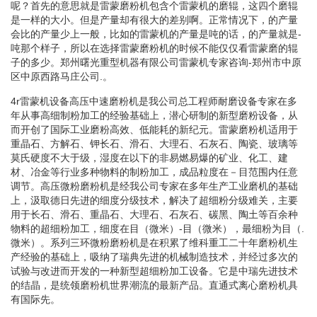
呢？首先的意思就是雷蒙磨粉机包含个雷蒙机的磨辊，这四个磨辊
是一样的大小。但是产量却有很大的差别啊。正常情况下，的产量
会比的产量少上一般，比如的雷蒙机的产量是吨的话，的产量就是-
吨那个样子，所以在选择雷蒙磨粉机的时候不能仅仅看雷蒙磨的辊
子的多少。郑州曙光重型机器有限公司雷蒙机专家咨询-郑州市中原
区中原西路马庄公司.。
4r雷蒙机设备高压中速磨粉机是我公司总工程师耐磨设备专家在多
年从事高细制粉加工的经验基础上，潜心研制的新型磨粉设备，从
而开创了国际工业磨粉高效、低能耗的新纪元。雷蒙磨粉机适用于
重晶石、方解石、钾长石、滑石、大理石、石灰石、陶瓷、玻璃等
莫氏硬度不大于级，湿度在以下的非易燃易爆的矿业、化工、建
材、冶金等行业多种物料的制粉加工，成品粒度在－目范围内任意
调节。高压微粉磨粉机是经我公司专家在多年生产工业磨机的基础
上，汲取德日先进的细度分级技术，解决了超细粉分级难关，主要
用于长石、滑石、重晶石、大理石、石灰石、碳黑、陶土等百余种
物料的超细粉加工，细度在目（微米）-目（微米），最细粉为目（.
微米）。系列三环微粉磨粉机是在积累了维科重工二十年磨粉机生
产经验的基础上，吸纳了瑞典先进的机械制造技术，并经过多次的
试验与改进而开发的一种新型超细粉加工设备。它是中瑞先进技术
的结晶，是统领磨粉机世界潮流的最新产品。直通式离心磨粉机具
有国际先。