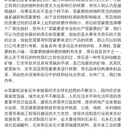
之前我们说的物料的粒度太大会影响它的研磨，有些人就认为是越
细越好，但事实实在不是这个样子的，雷蒙磨粉前物料里含的细粉
越多越影响雷蒙磨粉，由于这些细粉轻易粘附影响输送，而且细粉
的质量过轻的话基本上起到的研磨作用很小。滑石粉雷蒙磨选择哪
个厂家比较好，郑州大广雷蒙磨是专业的出产雷蒙磨的厂家，我们
可认为您提供最好的滑石粉雷蒙磨，假如您是从事有关滑石粉方面
的企业，假如您需要用到雷蒙磨来进行产品的研磨，那么可以到我
们公司来进行考察。设备咨询-更多信息木材粉碎机，木屑机:.雷蒙
磨粉机小编：-雷蒙磨能够研磨的物料有良多，滑石就是其中之一，
那么关于滑石的特性我们之前也说到过，滑石是一种常见的硅酸盐
矿物，它非常软并且具有滑腻的手感，是已知最软的矿物，其莫氏
硬度标为，非常适适用雷蒙磨来进行研磨。滑石晶体结构属单斜晶
系，系由热水溶液和岩石中的镁和硅化合而成，分布广泛，我们海
内有。
4r雷蒙机设备近年来随着经济全球化趋势的不断深入，国内经济发
展速度迅猛，城市化水平不断提高，人民生活水平和生活环境的质
量要求也日益提高，建筑住房需求日益剧增，使得房地产业发展如
火如荼。而且随着国家财政和资金对铁路、公路、地铁、水利城轨
交通等基础工程项目建设的大力支持，使得水泥制造行业迎来良好
发展前景。在水泥制造行业中，会大量使用到石灰石。石灰石主要
成分是碳酸钙，石灰和石灰石大量用做建筑材料，是许多工业的重