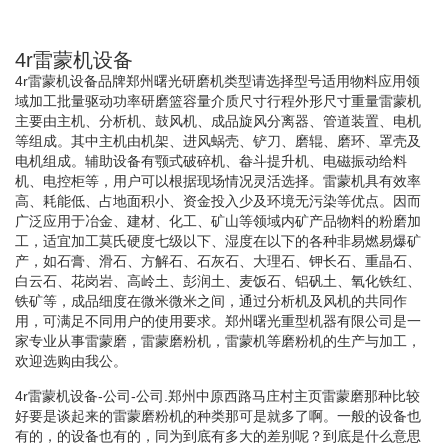
4r雷蒙机设备
4r雷蒙机设备品牌郑州曙光研磨机类型请选择型号适用物料应用领
域加工批量驱动功率研磨篮容量介质尺寸行程外形尺寸重量雷蒙机
主要由主机、分析机、鼓风机、成品旋风分离器、管道装置、电机
等组成。其中主机由机架、进风蜗壳、铲刀、磨辊、磨环、罩壳及
电机组成。辅助设备有颚式破碎机、畚斗提升机、电磁振动给料
机、电控柜等，用户可以根据现场情况灵活选择。雷蒙机具有效率
高、耗能低、占地面积小、资金投入少及环境无污染等优点。因而
广泛应用于冶金、建材、化工、矿山等领域内矿产品物料的粉磨加
工，适宜加工莫氏硬度七级以下、湿度在以下的各种非易燃易爆矿
产，如石膏、滑石、方解石、石灰石、大理石、钾长石、重晶石、
白云石、花岗岩、高岭土、彭润土、麦饭石、铝矾土、氧化铁红、
铁矿等，成品细度在微米微米之间，通过分析机及风机的共同作
用，可满足不同用户的使用要求。郑州曙光重型机器有限公司是一
家专业从事雷蒙磨，雷蒙磨粉机，雷蒙机等磨粉机的生产与加工，
欢迎选购由我公。
4r雷蒙机设备-公司-公司.郑州中原西路马庄村主页雷蒙磨那种比较
好要是谈起来的雷蒙磨粉机的种类那可是就多了啊。一般的设备也
有的，的设备也有的，同为到底有多大的差别呢？到底是什么意思