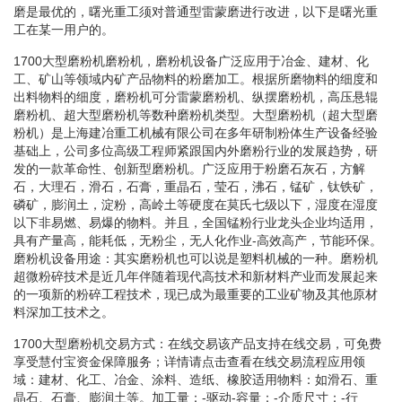
磨是最优的，曙光重工须对普通型雷蒙磨进行改进，以下是曙光重
工在某一用户的。
1700大型磨粉机磨粉机，磨粉机设备广泛应用于冶金、建材、化
工、矿山等领域内矿产品物料的粉磨加工。根据所磨物料的细度和
出料物料的细度，磨粉机可分雷蒙磨粉机、纵摆磨粉机，高压悬辊
磨粉机、超大型磨粉机等数种磨粉机类型。大型磨粉机（超大型磨
粉机）是上海建冶重工机械有限公司在多年研制粉体生产设备经验
基础上，公司多位高级工程师紧跟国内外磨粉行业的发展趋势，研
发的一款革命性、创新型磨粉机。广泛应用于粉磨石灰石，方解
石，大理石，滑石，石膏，重晶石，莹石，沸石，锰矿，钛铁矿，
磷矿，膨润土，淀粉，高岭土等硬度在莫氏七级以下，湿度在湿度
以下非易燃、易爆的物料。并且，全国锰粉行业龙头企业均适用，
具有产量高，能耗低，无粉尘，无人化作业-高效高产，节能环保。
磨粉机设备用途：其实磨粉机也可以说是塑料机械的一种。磨粉机
超微粉碎技术是近几年伴随着现代高技术和新材料产业而发展起来
的一项新的粉碎工程技术，现已成为最重要的工业矿物及其他原材
料深加工技术之。
1700大型磨粉机交易方式：在线交易该产品支持在线交易，可免费
享受慧付宝资金保障服务；详情请点击查看在线交易流程应用领
域：建材、化工、冶金、涂料、造纸、橡胶适用物料：如滑石、重
晶石、石膏、膨润土等。加工量：-驱动-容量：-介质尺寸：-行