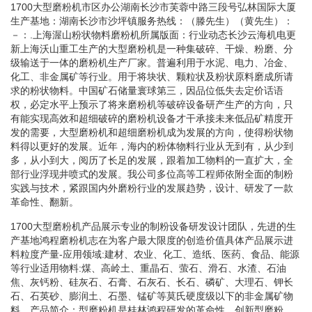
1700大型磨粉机市区办公湖南长沙市芙蓉中路三段号弘林国际大厦
生产基地：湖南长沙市沙坪镇服务热线：（滕先生）（黄先生）：
－：.上海渥山粉状物料磨粉机所属版面：行业动态长沙云海机电更
新上海沃山重工生产的大型磨粉机是一种集破碎、干燥、粉磨、分
级输送于一体的磨粉机生产厂家。普遍利用于水泥、电力、冶金、
化工、非金属矿等行业。用于将块状、颗粒状及粉状原料磨成所请
求的粉状物料。中国矿石储量寰球第三，因品位低失去定价话语
权，必定水平上预示了将来磨粉机等破碎设备研产生产的方向，只
有能实现高效和超细破碎的磨粉机设备才干承接未来低品矿精度开
发的需要，大型磨粉机和超细磨粉机成为发展的方向，使得粉状物
料得以更好的发展。近年，海内的粉体物料行业从无到有，从少到
多，从小到大，阅历了长足的发展，跟着加工物料的一直扩大，全
部行业浮现井喷式的发展。我公司多位高等工程师依附全面的制粉
实践与技术，紧跟国内外磨粉行业的发展趋势，设计、研发了一款
革命性、翻新。
1700大型磨粉机产品展示专业的制粉设备研发设计团队，先进的生
产基地鸿程磨粉机志在为客户最大限度的创造价值具体产品展示进
料粒度产量-应用领域:建材、农业、化工、造纸、医药、食品、能源
等行业适用物料:煤、高岭土、重晶石、萤石、滑石、水渣、石油
焦、灰钙粉、硅灰石、石膏、石灰石、长石、磷矿、大理石、钾长
石、石英砂、膨润土、石墨、锰矿等莫氏硬度级以下的非金属矿物
料。产品简介：型磨粉机是桂林鸿程研发的革命性、创新型磨粉