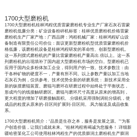
1700大型磨粉机
1700大型磨粉机桂林鸿程优质雷蒙磨粉机专业生产厂家石灰石雷蒙
磨粉机低廉分类：矿业设备粉碎机标签：桂林优质磨粉机价格雷蒙
磨粉机生产厂家产地：广西品牌：鸿程机械厂家：桂林鸿程矿山设
备制造有限责任公司价位：面议更新型磨粉机型优质雷蒙磨粉机价
格低廉，该磨粉机设备是桂林鸿程研发的革命性、创新型磨粉机。
这一系列摆式磨粉机的产量比雷蒙磨粉机产量高出.倍以上。这一系
列磨粉机的出现填补了国内超大型磨粉机市场的空白。型磨粉机已
应用于国内众多粉体加工企业，得到用户的一致。技术参数注：由
于各种矿物的硬度不一，产量有所不同。以上参数产量以加工当地
石灰石为例，仅供参考。技术优势全新的研磨系统：.新技术采用全
新的纵摆磨辊装置。磨辊与磨环在研磨过程中始终处于平衡状态，
形成均匀的线接触研磨区。磨辊与磨环尺寸高度从原来的增高到，
更大程度的增加了研磨接触面积。.分级机采用强制涡轮分级机，使
成品的粒度从原来的-目区间扩展到-目区间。.风力输送及成品收集
系。
1700大型磨粉机简介：“品质是生存之本，服务是发展之源。”“为客
户创造价值，让我们成就未来。”桂林鸿程将竭诚为您服务！.详细新
疆哈密某化工公司使用桂林鸿程生产的优质膨润土磨粉机生产膨润