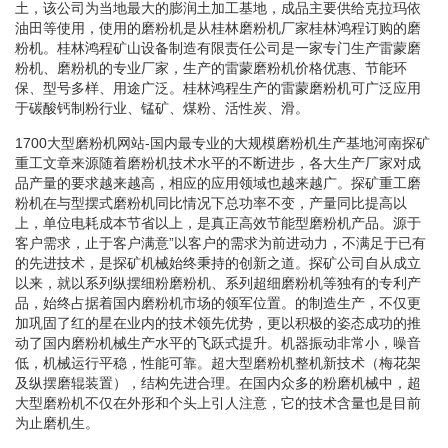
土，该公司为当地最大的膨润土加工基地，成品主要供给克拉玛依
油田等使用，使用的磨粉机是从桂林磨粉机厂家桂林鸿程订购的磨
粉机。桂林鸿程矿山设备制造有限责任公司是一家专门生产雷蒙磨
粉机、磨粉机的专业厂家，生产的雷蒙磨粉机价格优惠、节能环
保、型号多样、用途广泛。桂林鸿程生产的雷蒙磨粉机可广泛应用
于碳酸钙制粉行业、锰矿、煤粉、活性炭、滑。
1700大型磨粉机网站-国内最专业的大规模磨粉机生产基地河南探矿
重工文章来源随着磨粉机技术水平的不断进步，各大生产厂家对成
品产量的要求越来越高，相应的应用领域也越来越广。探矿重工磨
粉机在与型摆式磨粉机同比情况下总功率不变，产量同比提高以
上，单位电耗成本节省以上，是真正高效节能型磨粉机产品。源于
客户需求，止于客户满意”以客户的需求为前进动力，不满足于已有
的先进技术，是探矿机械始终秉持的创新之道。探矿公司自从成立
以来，就以系列纵摆细粉磨粉机、系列超细磨粉机等独有的专利产
品，始终占据着国内磨粉机市场的领军位置。的制造生产，不仅更
加巩固了红的星在业内的技术领先优势，更以积极的姿态成功的推
动了国内磨粉机械生产水平的飞跃式提升。机器振动非常小，噪音
低，机械运行平稳，性能可靠。超大型磨粉机整机新技术（梅花架
及纵摆磨辊装置），结构先进合理。在国内众多的粉磨机械中，超
大型磨粉机不仅在外形和个头上引人注意，它的技术含量也是目前
为止磨机生。