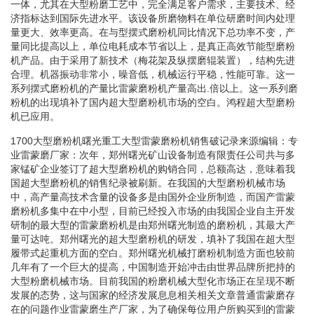
一体，尤其在大型粉磨工艺中，完全满足客户需求，主要技术、经
济指标达到国际先进水平。该设备所磨物料在单位研磨时间内处理
量更大、效率更高。在与型摆式磨粉机同比情况下总功率不变，产
量同比提高以上，单位电耗成本节省以上，是真正高效节能型磨粉
机产品。由于采用了新技术（梅花架及纵摆磨辊装置），结构先进
合理。机器振动非常小，噪音低，机械运行平稳，性能可靠。这一
系列摆式磨粉机的产量比雷蒙磨粉机产量高出.倍以上。这一系列磨
粉机的出现填补了国内超大型磨粉机市场的空白。鸿程超大型磨粉
机已应用。
1700大型磨粉机曙光重工大型雷蒙磨粉机销售破记录来源编辑：专
业雷蒙磨厂家：次年，郑州曙光矿山设备制造有限责任公司共与多
家锰矿企业签订了超大型磨粉机的购销合同，总额高达，意味着我
国超大型磨粉机的销售纪录被刷新。在我国的大型磨粉机械市场
中，高产量高技术含量的设备多是由国外企业所制造，而国产雷蒙
磨粉机多集中在中小型，目前已经投入市场的由我国企业自主开发
研制的最大型的雷蒙磨粉机是由郑州曙光制造的磨粉机，其最大产
量可达吨。郑州曙光的超大型磨粉机的研发，填补了我国在超大型
履带式起重机方面的空白。郑州曙光机械打磨粉机制造方面也较前
几年有了一个巨大的提高，中国制造开始冲击由世界品牌所把持的
大型粉磨机械市场。目前我国的粉磨机械大型化市场正在呈现不断
发展的态势，这与国家的经济发展息息相关相关文章普通雷蒙磨存
在的问题作业雷蒙磨生产厂家，为了确保每位用户所购买到的雷蒙