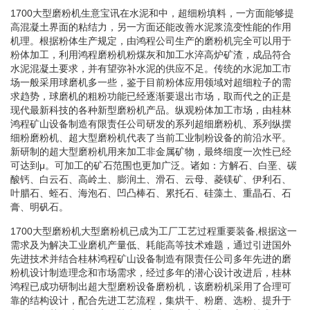
1700大型磨粉机生意宝讯在水泥和中，超细粉填料，一方面能够提
高混凝土界面的粘结力，另一方面还能改善水泥浆流变性能的作用
机理。根据粉体生产规定，由鸿程公司生产的磨粉机完全可以用于
粉体加工，利用鸿程磨粉机粉煤灰和加工水淬高炉矿渣，成品符合
水泥混凝土要求，并有望弥补水泥的供应不足。传统的水泥加工市
场一般采用球磨机多一些，鉴于目前粉体应用领域对超细粒子的需
求趋势，球磨机的粗粉功能已经逐渐要退出市场，取而代之的正是
现代最新科技的各种新型磨粉机产品。纵观粉体加工市场，由桂林
鸿程矿山设备制造有限责任公司研发的系列超细磨粉机、系列纵摆
细粉磨粉机、超大型磨粉机代表了当前工业制粉设备的前沿水平。
新研制的超大型磨粉机用来加工非金属矿物，最终细度一次性已经
可达到μ。可加工的矿石范围也更加广泛。诸如：方解石、白垩、碳
酸钙、白云石、高岭土、膨润土、滑石、云母、菱镁矿、伊利石、
叶腊石、蛭石、海泡石、凹凸棒石、累托石、硅藻土、重晶石、石
膏、明矾石。
1700大型磨粉机大型磨粉机已成为工厂工艺过程重要装备,根据这一
需求及为解决工业磨机产量低、耗能高等技术难题，通过引进国外
先进技术并结合桂林鸿程矿山设备制造有限责任公司多年先进的磨
粉机设计制造理念和市场需求，经过多年的潜心设计改进后，桂林
鸿程已成功研制出超大型磨粉设备磨粉机，该磨粉机采用了合理可
靠的结构设计，配合先进工艺流程，集烘干、粉磨、选粉、提升于