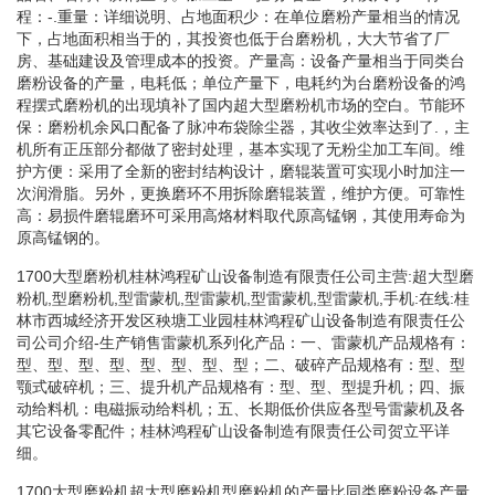
程：-.重量：详细说明、占地面积少：在单位磨粉产量相当的情况
下，占地面积相当于的，其投资也低于台磨粉机，大大节省了厂
房、基础建设及管理成本的投资。产量高：设备产量相当于同类台
磨粉设备的产量，电耗低；单位产量下，电耗约为台磨粉设备的鸿
程摆式磨粉机的出现填补了国内超大型磨粉机市场的空白。节能环
保：磨粉机余风口配备了脉冲布袋除尘器，其收尘效率达到了.，主
机所有正压部分都做了密封处理，基本实现了无粉尘加工车间。维
护方便：采用了全新的密封结构设计，磨辊装置可实现小时加注一
次润滑脂。另外，更换磨环不用拆除磨辊装置，维护方便。可靠性
高：易损件磨辊磨环可采用高烙材料取代原高锰钢，其使用寿命为
原高锰钢的。
1700大型磨粉机桂林鸿程矿山设备制造有限责任公司主营:超大型磨
粉机,型磨粉机,型雷蒙机,型雷蒙机,型雷蒙机,型雷蒙机,手机:在线:桂
林市西城经济开发区秧塘工业园桂林鸿程矿山设备制造有限责任公
司公司介绍-生产销售雷蒙机系列化产品：一、雷蒙机产品规格有：
型、型、型、型、型、型、型、型；二、破碎产品规格有：型、型
颚式破碎机；三、提升机产品规格有：型、型、型提升机；四、振
动给料机：电磁振动给料机；五、长期低价供应各型号雷蒙机及各
其它设备零配件；桂林鸿程矿山设备制造有限责任公司贺立平详
细。
1700大型磨粉机超大型磨粉机型磨粉机的产量比同类磨粉设备产量