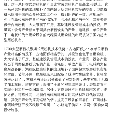
机。这一系列摆式磨粉机的产量比雷蒙磨粉机产量高出.倍以上。这
一系列磨粉机的出现填补了国内超大型磨粉机市场的空白，型磨粉
机已应用于国内众多粉体加工企业，得到用户的一致。占地面积
少：在单位磨粉产量相当的情况下，占地面积相当于的，其投资也
低于台磨粉机，大大节省了厂房、基础建设及管理成本的投资。产
量高：设备产量相当于同类台磨粉设备的产量，电耗低；单位产量
下，电耗约为台磨粉设备的鸿程摆式磨粉机的出现填补了国内超大
型磨粉机市。
1700大型磨粉机纵摆式磨粉机技术优势：占地面积少：在单位磨粉
产量相当的情况下，占地面积相当于的，其投资也低于台磨粉机，
大大节省了厂房、基础建设及管理成本的投资。产量高：设备产量
相当于同类台磨粉设备的产量，电耗低。单位产量下，电耗约为台
磨粉设备的。鸿程纵摆磨粉机的出现填补了国内超大型磨粉机市场
的空白。节能环保：磨粉机余风口配备了脉冲布袋除尘器，其收尘
效率达到了.，主机所有正压部分都做了密封处理，基本实现了无粉
尘加工车间。维护方便：采用了全新的密封结构设计，磨辊装置可
实现小时加注一次润滑脂。另外，更换磨环不用拆除磨辊装置，维
护方便。可靠性高：易损件磨辊磨环可采用高烙材料取代原高锰
钢，其使用寿命为原高锰钢的倍，提高了设备的可靠性。厂商桂林
市西城经济开发区秧塘工业园：兰小姐电子信箱：.公司中国粉体网
设计制作。