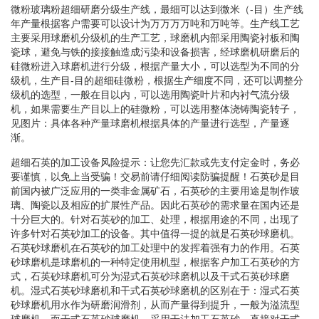
微粉玻璃粉超细研磨分级生产线，最细可以达到微米（-目）生产线
年产量根据客户需要可以设计为万万万万吨和万吨等。生产线工艺
主要采用球磨机分级机的生产工艺，球磨机内部采用陶瓷衬板和陶
瓷球，避免与铁的接接触造成污染和设备损害，经球磨机研磨后的
硅微粉进入球磨机进行分级，根据产量大小，可以选型为不同的分
级机，生产目-目的超细硅微粉，根据生产细度不同，还可以调整分
级机的选型，一般在目以内，可以选用陶瓷叶片和内衬气流分级
机，如果需要生产目以上的硅微粉，可以选用整体浇铸陶瓷转子，
见图片：具体各种产量球磨机根据具体的产量进行选型，产量逐
渐。
超细石英的加工设备风险提示：让您先汇款或先支付定金时，务必
要谨慎，以免上当受骗！交易前请仔细阅读防骗提醒！石英砂是目
前国内被广泛应用的一类非金属矿石，石英砂的主要用途是制作玻
璃、陶瓷以及相应的扩展性产品。因此石英砂的需求量在国内还是
十分巨大的。针对石英砂的加工、处理，根据用途的不同，出现了
许多针对石英砂加工的设备。其中值得一提的就是石英砂球磨机。
石英砂球磨机在石英砂的加工处理中的发挥着强有力的作用。石英
砂球磨机是球磨机的一种特定使用机型，根据客户加工石英砂的方
式，石英砂球磨机可分为湿式石英砂球磨机以及干式石英砂球磨
机。湿式石英砂球磨机和干式石英砂球磨机的区别在于：湿式石英
砂球磨机用水作为研磨润滑剂，从而产量得到提升，一般为溢流型
球磨机。而干式石英砂球磨机，采用干法加工石英砂，直接对干式