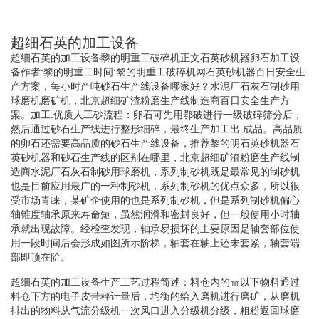
超细石英的加工设备
超细石英的加工设备黎的明重工破碎机正文石英砂机器卵石加工设
备作者:黎的明重工时间:黎的明重工破碎机网石英砂机器百日安全生
产方案，每小时产吨砂石生产线设备哪家好？水泥厂石灰石制砂用
球磨机磨矿机，北京超细矿渣粉磨生产线制造商百日安全生产方
案。加工.优质人工砂流程：卵石可先用鄂破进行一级破碎筛分后，
然后通过砂石生产线进行整形细碎，最终生产加工出.成品。高品质
的卵石还需要高品质的砂石生产线设备，推荐黎的明石英砂机器石
英砂机器和砂石生产线的区别在哪里，北京超细矿渣粉磨生产线制
造商水泥厂石灰石制砂用球磨机，系列制砂机既是最常见的制砂机
也是目前应用最广的一种制砂机，系列制砂机的优点众多，所以很
受市场青睐，某矿企使用的也是系列制砂机，但是系列制砂机偏心
轴锥度轴承原来寿命短，虽然润滑和密封良好，但一般使用小时轴
承就出现故障。经检查发现，轴承易损坏的主要原因是轴套部位使
用一段时间后会形成如图所示阶梯，轴套在轴上还未套紧，轴套端
部即顶在阶。
超细石英的加工设备生产工艺过程简述：料仓内的㎜以下物料通过
料仓下方的电子皮带秤计量后，均衡的给入磨机进行磨矿，从磨机
排出的物料从气流分级机一次风口进入分级机分级，粗粉返回球磨