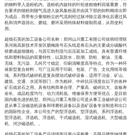
的物料带入选粉机内。选粉机内旋转的叶轮使粗物料回落重磨，符
合要求的细粉则随气流进入旋风集粉器并由其下部的卸料阀排出即
为成品，而带有少量细粉尘的气流则经过脉冲除尘器净化后通过风
机和消声器排出。磨辊、磨环采用特殊材料锻制而成，从而使利
用。
超细石英的加工设备公司名称：郑州山川重工有限公司徐韩经理联
系河南高新技术开发区腊梅路号石头纸是将石头的主要成分碳酸钙
研磨成超细微粒，与其它助剂混匀后压延加工成纸。具有普通纤维
纸和塑料制品的双重特性，以及防水，防潮、防蛀、耐油、无毒、
无味、无污染、几何尺寸稳定、印刷清晰度高等特点。作为一种环
保新型复合材料，可广泛应用于印刷、包装、广告、文化用纸等领
域。系列颚式破碎机是复杂摆动式破碎设备，适用于冶金、矿山、
建筑、交通、水泥等部门，作为粗碎、中碎抗压强度在以下的各种
矿石或岩石之用。具有结构简单合理、产量高、破碎比大、齿板寿
命长、成品粒度均匀、动力消耗低、维修保养方便等优点，是目前
国内最先进的机型。郑州山川重工有限公司是从事工业破碎设公司
是从事工业磁选机设备和球磨机设备以及选矿设备专业制造和出口
的国际性企业。本公司生产的型浮选机、型浮选机、系列浮选机、
型浮选机、浮选机、浮选机、干式磁选机、湿式磁选机、大型磁选
机、河沙磁选机、。
超细石英的加工设备产品详情面议最小采购量：不限品牌世纳球磨