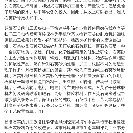
的石英砂进行研磨，和湿式石英砂加工相比，产量较低，但是免除
了后续的脱水、烘干等设备的投入。因此，从以上可以看出，湿式
石英砂球磨机和干式。
超细石英的加工设备扫一下快速获取该企业推荐使用微信我查查等
扫码工具扫描后可直接保存为手机联系人推荐石英砂制粉机超细球
磨机加工效果好投资小的详细描述：熟悉选矿行业的人应该都知
道，石英砂是石英石经破碎加工而成的石英颗粒，而石英石是一种
非金属矿物质，坚硬、耐磨、化学性能稳定的硅酸盐矿物。石英砂
的主要用途是制作玻璃、铸造、陶瓷及耐火材料、冶炼硅铁等相应
的扩展性产品。然而针对石英砂的处理、加工，根据不同的用途出
现了许多针对石英砂加工的设备，其中较为广泛的就是石英砂球磨
机，石英砂球磨机在石英砂的干粉处理中发挥着强而有力的作用。
石英砂干粉球磨机是由给料部、出料部、回转部、传动部（减速
机，小传动齿轮，电机，电控）等主要部分组成。石英砂干粉球磨
机内衬及研磨球采用硅石、高铝、橡胶材料，在石英石研磨过程中
减少掺入铁等杂质，保证石英的纯度。石英砂干粉工艺无非包括给
料磨粉分级等步骤，设备涉及给料机、超细磨、分级机等设备，整
个工艺配置简单，且自。
超细石英的加工设备徐淼张金凤刘晓亮冯海军余磊马艳宁杜琳曼汪
晖石灰粉料筒仓的改进设计城市环境与城市生态年期邓九兰齐书芳