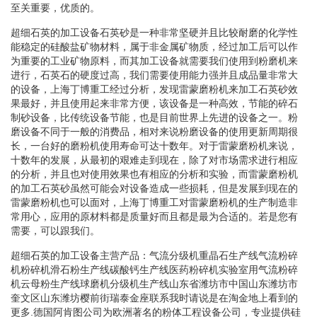
至关重要，优质的。
超细石英的加工设备石英砂是一种非常坚硬并且比较耐磨的化学性
能稳定的硅酸盐矿物材料，属于非金属矿物质，经过加工后可以作
为重要的工业矿物原料，而其加工设备就需要我们使用到粉磨机来
进行，石英石的硬度过高，我们需要使用能力强并且成品量非常大
的设备，上海丁博重工经过分析，发现雷蒙磨粉机来加工石英砂效
果最好，并且使用起来非常方便，该设备是一种高效，节能的碎石
制砂设备，比传统设备节能，也是目前世界上先进的设备之一。粉
磨设备不同于一般的消费品，相对来说粉磨设备的使用更新周期很
长，一台好的磨粉机使用寿命可达十数年。对于雷蒙磨粉机来说，
十数年的发展，从最初的艰难走到现在，除了对市场需求进行相应
的分析，并且也对使用效果也有相应的分析和实验，而雷蒙磨粉机
的加工石英砂虽然可能会对设备造成一些损耗，但是发展到现在的
雷蒙磨粉机也可以面对，上海丁博重工对雷蒙磨粉机的生产制造非
常用心，应用的原材料都是质量好而且都是最为合适的。若是您有
需要，可以跟我们。
超细石英的加工设备主营产品：气流分级机重晶石生产线气流粉碎
机粉碎机滑石粉生产线碳酸钙生产线医药粉碎机实验室用气流粉碎
机云母粉生产线球磨机分级机生产线山东省潍坊市中国山东潍坊市
奎文区山东潍坊樱前街瑞泰金座联系我时请说是在淘金地上看到的
更多.德国阿肯图公司为欧洲著名的粉体工程设备公司，专业提供硅