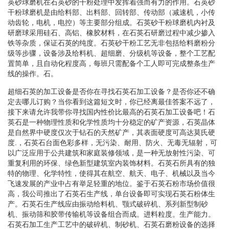
英砂球磨机在石英砂的干粉处理中发挥着强而有力的作用。石英砂
干粉球磨机是由给料部、出料部、回转部、传动部（减速机，小传
动齿轮，电机，电控）等主要部分组成。石英砂干粉球磨机内衬及
研磨球采用硅石、高铝、橡胶材料，在石英石研磨过程中减少掺入
铁等杂质，保证石英的纯度。石英砂干粉工艺无非包括给料磨粉分
级等步骤，设备涉及给料机、超细磨、分级机等设备，整个工艺配
置简单，且自动化程度高，每班只需配备个工人即可完成整条生产
线的操作。石。
超细石英的加工设备是否你在寻找石英石加工设备？是否你还不确
定去哪儿订购？当你看到这篇短文时，你已经离最佳答案不远了，
接下来请允许我带你寻找国内性价比最高的石英石加工设备吧！石
英石是一种物理性质和化学性质均十分稳定的矿产资源，石英晶体
是自然界中硬度仅次于钻石的天然矿产，其表面硬度可高达莫氏硬
度.，石英石台面色彩多样，无污染、耐用、防火、无毒无辐射，可
以广泛应用于公共建筑和家庭装修领域，是一种无放射性污染、可
重复利用的环保、绿色新型建筑室内装饰材料。石英石所具有的独
特的物理、化学特性，使得其在航空、航天、电子、机械以及当今
飞速发展的产业中占有举足轻重的地位。鉴于石英石粉市场价值很
高，我公司推出了石英石生产线，单台设备即可实现石英石粉体生
产。石英石生产线应由振动给料机、颚式破碎机、系列新型制砂
机、振动筛和胶带传输机等设备组合而成。进料粒度。生产能力。
石英石加工生产工艺中的破碎机、制砂机、石英石磨粉设备的选择