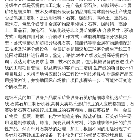
分级生产线是否提供加工定制：是产品介绍石英、碳酸钙等非金属
矿物超细深加工技术及球磨分级设备的品牌世纳球磨分级生产线是
否提供加工定制：是适用物料：石英、碳酸钙、高岭土、重晶石、
海泡石、氢氧化镁等非金属矿物应用领域：石英、碳酸钙、高岭
土、重晶石、海泡石、氢氧化镁等非金属矿物驱动-介质尺寸：驱动
方式：电机作用对象：介质球工作方式：球磨机加超细分级机类
型：卧式球磨机加超细分级机石英、碳酸钙等非金属矿物超细深加
工技术及球磨分级设备非金属矿类超细深加工球磨分级生产线工作
范围对原材料进行调查，鉴定，评估.对生产线改进提高等提供咨
询，以达到市场要求.新加工技术的发展，包括机械设备的改进.生产
线的工程项目管理，以及调试和客户员工培训.生产线的项目设计和
项目规划，包括当地供应部分的工程设计和技术规格.对最终产品应
用提供咨询，并协助国际市场推广项目步骤第一步：可能性研究这
个阶段主要。
超细石英的加工设备产品展示矿业设备石英砂超细球磨机选矿生产
线,石英石加工制粉机器,高科大卖熟悉选矿行业的人应该都知道，石
英砂是石英石经破碎加工而成的石英颗粒，而石英石是一种非金属
矿物质，坚硬、耐磨、化学性能稳定的硅酸盐矿物。石英砂的主要
用途是制作玻璃、铸造、陶瓷及耐火材料、冶炼硅铁等相应的扩展
性产品。然而针对石英砂的处理、加工，根据不同的用途出现了许
多针对石英砂加工的设备，其中较为广泛的就是石英砂球磨机，石