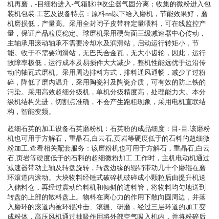
机再磨，-目细粉进入-气箱脉冲收尘器气固分离；收集的微粉进入包
装机包装.工艺及设备特点：原料㎜以下给入磨机，节能效果好，磨
机磨损低，产量高。采用全封闭子皮带秤定量喂料，可在线监控产
量，保证产品粒度稳定。球磨机采用硬齿面三级减速器中心传动，
主轴承用滚动轴承不需要冷却水及润滑站，启动运行转矩小，节
能。收于不需要润滑站，无巴氏合金瓦，无大小齿轮，因此，运行
故障率极低，运行成本及易损件大大减少，整机性能远优于边沿传
动的轴瓦式磨机。采用周边排料方式，排料通风通畅，减少了过粉
碎，降低了磨内温升，采用陶瓷衬及陶瓷介质，可有效的防止铁的
污染。采用高效超细分级机，单机分级精度高，处理能力大。本分
级机结构先进，切割点准确，不会产生跑粗现象，采用电机直联结
构，智能变频。
超细石英的加工设备石英磨粉机：石英粉的成品细度：目-目.该磨粉
机也可用于方解石，重晶石,白云石,页岩等硬度低于的石料的超细微
粉加工.查看相关配套服务：该磨粉机也可用于方解石，重晶石,白云
石,页岩等硬度低于的石料的超细微粉加工.工作时，主机电动机通过
减速器带动主轴及转盘旋转，转盘边缘的辊销带动几十个磨辊在磨
环滚道内滚动。大块物料经锤式破碎机破碎成小颗粒后由提升机送
入储料仓，再经过震动给料机和倾斜的进料管，将物料均匀地送到
转盘的上部的散料盘上。物料在离心力的作用下散向圆周边，并落
入磨环的滚道内被环辊冲击、滚辗、研磨，经过三层环道的加工变
成粉体，高压风机通过抽吸作用将外部空气吸入机内，并将粉碎后