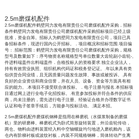
2.5m磨煤机配件
2.5m磨煤机配件鹤壁同力发电有限责任公司磨煤机配件采购．招标
条件鹤壁同力发电有限责任公司磨煤机配件采购招标项目已经上级
批准，资金自筹。招标人为鹤壁同力发电有限责任公司，项目已具
备招标条件，现进行国内公开招标。．项目概况和招标范围.项目编
号：.招标范围：鹤壁同力发电有限责任公司磨煤机配件采购，规格
型号及数量如下：序号物资名称规格型号单位数量大齿轮副小齿轮-,
件进料端盖件出料端盖件．合格投标人的资格要求.独立企业法人，
持有有效营业执照、组织机构代码证和税务登记证。.年以来具有类
似供货合同业绩，且无因质量问题发生故障、事故或被投诉。.具有
良好的企业资信和商业信誉，并在人员、设备、资金等方面具有相
应的能力。.本项目不接受联合体投标。．电子注册与报名.本招标项
目通过网上进行全电子化招投标。.有意参加投标并符合条件的供应
商，尚未注册的，需先进行电子注册、经验证合格并办理数字证书
认证和电子签章手续后，方能参与投标活动。.满足本招。
2.5m磨煤机配件磨煤机钢棒是指用在棒磨机（水煤浆制备的磨煤
机）里的研磨棒。棒磨机式为卧式筒形旋转装置，外沿齿轮传动，
两仓。物料由进料装置经入料中空轴螺旋均匀地进入磨机舱内，该
仓内有阶梯衬板或波纹衬板，内装不同规格钢棒，筒体转动产生离