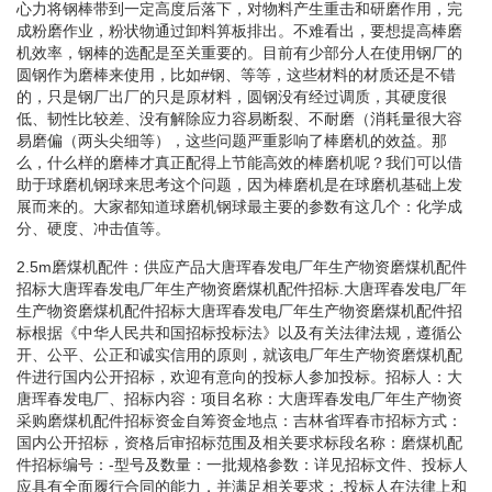
心力将钢棒带到一定高度后落下，对物料产生重击和研磨作用，完
成粉磨作业，粉状物通过卸料箅板排出。不难看出，要想提高棒磨
机效率，钢棒的选配是至关重要的。目前有少部分人在使用钢厂的
圆钢作为磨棒来使用，比如#钢、等等，这些材料的材质还是不错
的，只是钢厂出厂的只是原材料，圆钢没有经过调质，其硬度很
低、韧性比较差、没有解除应力容易断裂、不耐磨（消耗量很大容
易磨偏（两头尖细等），这些问题严重影响了棒磨机的效益。那
么，什么样的磨棒才真正配得上节能高效的棒磨机呢？我们可以借
助于球磨机钢球来思考这个问题，因为棒磨机是在球磨机基础上发
展而来的。大家都知道球磨机钢球最主要的参数有这几个：化学成
分、硬度、冲击值等。
2.5m磨煤机配件：供应产品大唐珲春发电厂年生产物资磨煤机配件
招标大唐珲春发电厂年生产物资磨煤机配件招标.大唐珲春发电厂年
生产物资磨煤机配件招标大唐珲春发电厂年生产物资磨煤机配件招
标根据《中华人民共和国招标投标法》以及有关法律法规，遵循公
开、公平、公正和诚实信用的原则，就该电厂年生产物资磨煤机配
件进行国内公开招标，欢迎有意向的投标人参加投标。招标人：大
唐珲春发电厂、招标内容：项目名称：大唐珲春发电厂年生产物资
采购磨煤机配件招标资金自筹资金地点：吉林省珲春市招标方式：
国内公开招标，资格后审招标范围及相关要求标段名称：磨煤机配
件招标编号：-型号及数量：一批规格参数：详见招标文件、投标人
应具有全面履行合同的能力，并满足相关要求：.投标人在法律上和