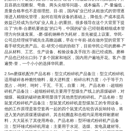
且容易出现断裂、弯曲、两头尖细等问题-。成本偏高，产-量偏低，
质量合格率也不是很理想。目-前，国内矿业已经从粗放式的管理逐
渐进入精细化管理，如何在现有设备的基础上，降低生-产成本提高
效益已经成为当代矿业人肩上-的重担。很多领导在这个大背景下提
出了“向单-台磨机要效益”的口号，中国的矿业-已经朝着精细成本管
理方向快速发展。-磨-煤机钢棒作为耗材，首先被提上议案。华民-
公司总经理候宇岷先生高瞻远瞩，早在十年前-就在做外贸的背景下
着手研究此类产品。在-研究小组的协助下，目前华民公司的磨棒-产
品从材料、工艺、生产设备、检验设备及手段方-面已经成熟。磨棒
产品也已经出口到-了多个国家和地区，国内用户遍地开花。客户-普
遍赞-誉，一个小小的选择华民磨。
2.5m磨煤机配件产品名称：型立式粉碎机产品备注：型立式粉碎机
适用破碎各种脆性物料，最大进料度：粉碎出料力度：小于等于力
度占，-吨时、吨时，千瓦、千瓦，自重：.吨。产品名称：-超细粉
碎机产品备注：-超细粉碎机主要用于型煤生产线上的原煤破碎，对
烟煤、褐煤的破碎效果明显强于其他类型的粉碎机。产品名称：型
鼠笼式粉碎机产品备注：型鼠笼式粉碎机是型煤加工的专用设备，
他的工作原理是靠空套再一起的四个鼠笼式击轮告诉反响转动，将
进入笼内的原煤逐级破碎。其击轮圈盘和击棍均采用堆焊耐磨材
料，大大延长了其使用寿命。产品名称：型环锤式粉碎机产品备
注：型环锤式粉碎机用途：主要用于水泥、选煤、发电及建材等。