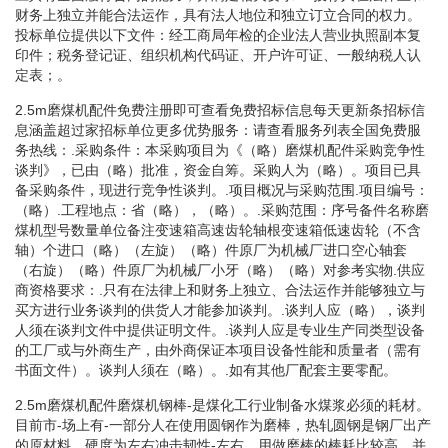
财务上独立并能合法运作，具有法人地位和独立订立合同的权力。
投标单位提供以下文件：经工商局年检的企业法人营业执照副本复
印件；税务登记证、组织机构代码证、开户许可证、一般纳税人认
定表；。
2.5m磨煤机配件免费注册即可查看免费招标信息每天更新条招标信
息涵盖超过家招标单位更多优势服务：请查看服务列表全国免费服
务热线：.采购条件：本采购项目为《（略）磨煤机配件采购竞争性
谈判》，已由（略）批准，资金自筹。采购人为（略）。项目已具
备采购条件，现进行竞争性谈判。.项目概况与采购范围.项目编号：
（略）.工程地点：省（略），（略）。.采购范围：序号备件名称磨
煤机型号数量单位备注变速箱高速齿轮轴根变速箱低速齿轮（不含
轴）个进口（略）（左旋）（略）件原厂为机械厂进口空心轴套
（右旋）（略）件原厂为机械厂小牙（略）（略）对参考实物.供应
商资格要求：.只有在法律上和财务上独立、合法运作并能够独立与
买方进行业务谈判的供货人才能参加谈判。.谈判人应（略），谈判
人须在谈判文件中提供证明文件。.谈判人应是专业生产同类型设备
的工厂或与外商生产，由外商保证本项目设备性能和质量者（需有
书面文件）。谈判人须在（略）。.如有其他厂配套主要零配。
2.5m磨煤机配件磨煤机钢棒-是煤化工行业制备水煤浆必须的耗材。
目前市-场上有-一部分人在使用圆钢作为磨棒，热轧圆钢是钢厂出产
的原材料，硬度为左右冲击韧性-左右，用做磨棒的棒耗比较高，并