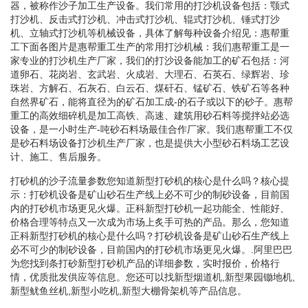
器，被称作沙子加工生产设备。我们常用的打沙机设备包括：颚式
打沙机、反击式打沙机、冲击式打沙机、辊式打沙机、锤式打沙
机、立轴式打沙机等机械设备，具体了解每种设备介绍见：惠帮重
工下面各图片是惠帮重工生产的常用打沙机械：我们惠帮重工是一
家专业的打沙机生产厂家，我们的打沙设备能加工的矿石包括：河
道卵石、花岗岩、玄武岩、火成岩、大理石、石英石、绿辉岩、珍
珠岩、方解石、石灰石、白云石、煤矸石、锰矿石、铁矿石等各种
自然界矿石，能将直径为的矿石加工成-的石子或以下的砂子。惠帮
重工的高效细碎机是加工高铁、高速、建筑用砂石料等搅拌站必选
设备，是一小时生产-吨砂石料场最佳合作厂家。我们惠帮重工不仅
是砂石料场设备打沙机生产厂家，也是提供大小型砂石料场工艺设
计、施工、售后服务。
打砂机的沙子流量参数您知道新型打砂机的核心是什么吗？核心提
示：打砂机设备是矿山砂石生产线上必不可少的制砂设备，目前国
内的打砂机市场更见火爆。正科新型打砂机一起功能全、性能好、
价格合理等特点又一次成为市场上炙手可热的产品。那么，您知道
正科新型打砂机的核心是什么吗？打砂机设备是矿山砂石生产线上
必不可少的制砂设备，目前国内的打砂机市场更见火爆。.阿里巴巴
为您找到条打砂新型打砂机产品的详细参数，实时报价，价格行
情，优质批发供应等信息。您还可以找新型烟道机,新型果园锄地机,
新型鱿鱼丝机,新型小吃机,新型大棚骨架机等产品信息。