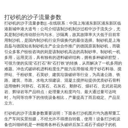
打砂机的沙子流量参数
打砂机的沙子流量参数||.-在线联系：中国上海浦东新区浦东新区临
港新城申港大道号：公司介绍该制沙机制沙过程中沙子流失少，尤
其是制沙机传动部分均与水、沙隔离，故其故障率大大低于目前常
用制沙机，是国内制沙机行业升级换代的最佳选择。制砂机是上海
昌磊与德国知名制砂机生产企业合作推广的德国原装制砂机，而吸
引众多客户纷纷咨询的则是该制砂机高达的高制砂率。制砂机一机
多用，运用灵活，具有独有的进料破碎结构，拥有多种破碎腔型，
可很方便的实现“石打石”和“石打铁”的转换，从而解决了一机多用的
难题。冲击式破碎机进料粒度生产能力应用领域:用于砂石料场、搅
拌站、干粉砂浆、石英砂、建筑垃圾破碎等行业，为高速公路、铁
路、建筑、市政、水电大坝建设、混凝土搅拌站提供优质砂石骨料
适用物料:河卵石、石英石、石灰石、鹅卵石、煤矸石、玄武岩花岗
岩、辉绿岩等产品特点：处理量大粒度均匀。最大通过量可达吨
时，与同等功率下的传统设备相比，产量提高了而且稳定。产品呈
立方。
打砂机的沙子流量参数重要说明：下面各打沙机图片均为惠帮重工
生产车间实景拍摄，不经允许不得擅自转载，使用！设备打沙机设
备也叫细碎机是一种能将各种石头破碎后加工成石子或砂子的机