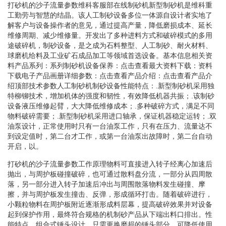
打砂机的沙子流量参数维科客服部在线制砂机新型制砂机是维科重
工勤劳与智慧的结晶。该人工制砂设备多位一体源自设计者实地了
解客户与设备操作者的意见，通过提高产量，降低磨损成本、延长
维修周期、减少维修量。开发出了多种进料方式和破碎模式的多用
途破碎机，制砂设备，是之成为石料整型、人工制砂、耐火材料、
球磨机给料及工业矿石成品加工等领域首选设备。基本信息相关资
料产品系列：系列制砂机设备保养：点击查看最大资料下载：资料
下载电子产品画册详细参数：点击查看产品介绍：点击查看产品介
绍顶部技术参数人工制砂机制砂设备性能特点：.新型制砂机采用独
特柳铆技术，增加机体的强度和韧性，有效降低机器共振；.该制砂
设备液压维修起臂，大大降低维修成本；.多种破碎方式，满足不同
物料破碎需要；.新型制砂机采用进口轴承，保证机器稳定运转；.双
油泵设计，正常使用时只有一台油泵工作，只有在压力、流量达不
到设定值时，第二台才工作，或第一台油泵出故障时，第二台自动
开启，以。
打砂机的沙子流量参数工作原理物料可直接进入转子经离心加速后
抛出，与周护板碰撞破碎，也可通过散料盘分流，一部分从四周散
落，另一部分进入转子加速后冲出与周围散落物料发生碰撞、摩
擦，并与周护板发生撞击、反弹，形成循环打击。随着破碎进行，
小颗粒物料在周护板附近逐渐形成料层幕，提高破碎效果并对设备
起到保护作用，最终符合规格的机制砂产品从下端出料口排出。性
能特点、组合式锤头设计，只需更换磨损的锤头部分，可降低使用