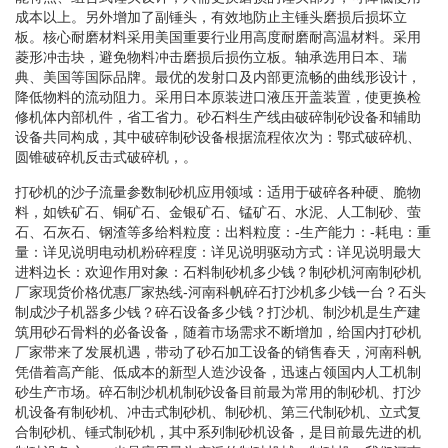
成本以上。另外增加了副锤头，有效地防止主锤头磨损后损坏立
板。核心耐磨材料采用美国重要行业用高度耐磨耐高温材料。采用
菱形冲击块，避免物料冲击磨损后损伤立板。轴承选用日本、瑞
典、美国等国际品牌。最优的发射口及内部更流畅的曲线形设计，
降低物料的流动阻力。采用日本原装进口液压开盖装置，使更换检
修机体内部机件，省工省力。砂石料生产线由破碎制砂设备和辅助
设备共同构成，其中破碎制砂设备根据流程依次为：鄂式破碎机、
圆锥破碎机反击式破碎机，。
打砂机的沙子流量参数制砂机应用领域：适用于破碎各种硬、脆物
料，如铁矿石、铜矿石、金银矿石、锰矿石、水泥、人工制砂、萤
石、石灰石、钢渣等多给料粒度：出料粒度：-生产能力：-耗电：重
量：详见说明电动机粉碎程度：详见说明驱动方式：详见说明最大
进料边长：欢迎作用对象：石料制砂机多少钱？制砂机河南制砂机
厂家现货价格优惠厂家热线-河南科帆碎石打沙机多少钱一台？石头
制成沙子机器多少钱？碎石设备多少钱？打沙机、制沙机是生产建
筑用砂石骨料的必备设备，随着市场需求不断增加，给国内打砂机
厂家带来了发展机遇，带动了砂石加工设备的销售春天，河南科帆
凭借着高产能、低成本的新型人造沙设备，迅速占领国内人工机制
砂生产市场。碎石制沙机机制砂设备目前最为常用的制砂机、打沙
机设备有制砂机、冲击式制砂机、制砂机、第三代制砂机、立式复
合制砂机、锤式制砂机，其中系列制砂机设备，是目前最先进的机