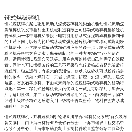
锤式煤破碎机
锤式煤破碎机柴油驱动流动式煤炭破碎机潍柴油机驱动锤式流动煤
炭破碎机巩义市鑫利重工机械制造有限公司移动式粉碎机集输送机
粉碎机为一体带电机买来接上电就能用移动式煤泥粉碎机根据制作
的工艺不同可以分为轮胎式移动式煤泥粉碎机和带式移动式煤泥粉
碎机两种。不过轮胎式移动式粉碎机应用的多一点，轮胎式移动式
粉碎机是根据客户要求，率先研制出的一种方便粉碎行业的新产
品。适用性强以及组合灵活等。用户也可以根据自己的需要自选配
置，同时也可以根据破碎的工艺不同采取先碎后筛或者是先筛后碎
流程等。独立运行，有很大的灵活性。移动式破碎机可以粉碎很多
种的物料，例如：煤矸石，页岩，煤渣，矿渣，炉渣，煤泥，建筑
垃圾，石灰石等原料。下面就来简单的说说移动式粉碎机的移动特
点吧：第一：移动式粉碎机最大的优点之一就是可以移动，组合灵
活，适用性强。第二：移动式粉碎机采用的是上下两级粉碎，物料
经过上级转子粉碎之后进入到下级转子再次粉碎，物料在腔内形成
锤粉料，料粉。
锤式煤破碎机世邦机器机制砂论坛圆满举办“骨料优化系统”首次发布
备受瞩目，由上海石材行业协会砂石分会、上海市建设工程交易中
心砂石分中心、上海市钢筋混凝土预制构件质量监督分站共同举办