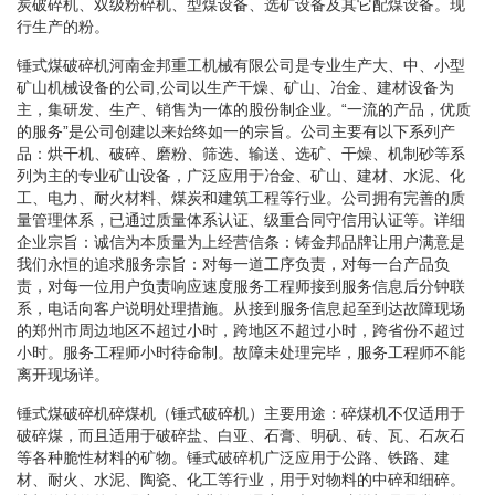
炭破碎机、双级粉碎机、型煤设备、选矿设备及其它配煤设备。现
行生产的粉。
锤式煤破碎机河南金邦重工机械有限公司是专业生产大、中、小型
矿山机械设备的公司,公司以生产干燥、矿山、冶金、建材设备为
主，集研发、生产、销售为一体的股份制企业。“一流的产品，优质
的服务”是公司创建以来始终如一的宗旨。公司主要有以下系列产
品：烘干机、破碎、磨粉、筛选、输送、选矿、干燥、机制砂等系
列为主的专业矿山设备，广泛应用于冶金、矿山、建材、水泥、化
工、电力、耐火材料、煤炭和建筑工程等行业。公司拥有完善的质
量管理体系，已通过质量体系认证、级重合同守信用认证等。详细
企业宗旨：诚信为本质量为上经营信条：铸金邦品牌让用户满意是
我们永恒的追求服务宗旨：对每一道工序负责，对每一台产品负
责，对每一位用户负责响应速度服务工程师接到服务信息后分钟联
系，电话向客户说明处理措施。从接到服务信息起至到达故障现场
的郑州市周边地区不超过小时，跨地区不超过小时，跨省份不超过
小时。服务工程师小时待命制。故障未处理完毕，服务工程师不能
离开现场详。
锤式煤破碎机碎煤机（锤式破碎机）主要用途：碎煤机不仅适用于
破碎煤，而且适用于破碎盐、白亚、石膏、明矾、砖、瓦、石灰石
等各种脆性材料的矿物。锤式破碎机广泛应用于公路、铁路、建
材、耐火、水泥、陶瓷、化工等行业，用于对物料的中碎和细碎。