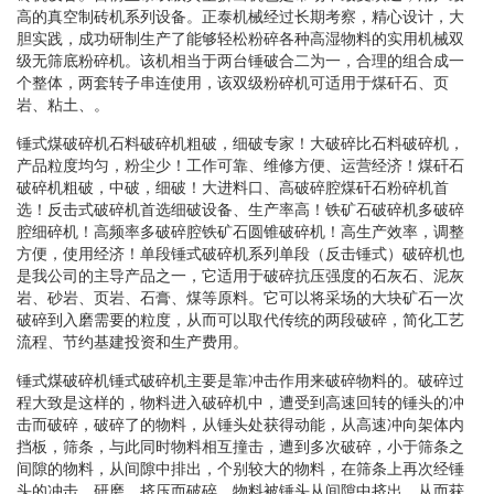
高的真空制砖机系列设备。正泰机械经过长期考察，精心设计，大
胆实践，成功研制生产了能够轻松粉碎各种高湿物料的实用机械双
级无筛底粉碎机。该机相当于两台锤破合二为一，合理的组合成一
个整体，两套转子串连使用，该双级粉碎机可适用于煤矸石、页
岩、粘土、。
锤式煤破碎机石料破碎机粗破，细破专家！大破碎比石料破碎机，
产品粒度均匀，粉尘少！工作可靠、维修方便、运营经济！煤矸石
破碎机粗破，中破，细破！大进料口、高破碎腔煤矸石粉碎机首
选！反击式破碎机首选细破设备、生产率高！铁矿石破碎机多破碎
腔细碎机！高频率多破碎腔铁矿石圆锥破碎机！高生产效率，调整
方便，使用经济！单段锤式破碎机系列单段（反击锤式）破碎机也
是我公司的主导产品之一，它适用于破碎抗压强度的石灰石、泥灰
岩、砂岩、页岩、石膏、煤等原料。它可以将采场的大块矿石一次
破碎到入磨需要的粒度，从而可以取代传统的两段破碎，简化工艺
流程、节约基建投资和生产费用。
锤式煤破碎机锤式破碎机主要是靠冲击作用来破碎物料的。破碎过
程大致是这样的，物料进入破碎机中，遭受到高速回转的锤头的冲
击而破碎，破碎了的物料，从锤头处获得动能，从高速冲向架体内
挡板，筛条，与此同时物料相互撞击，遭到多次破碎，小于筛条之
间隙的物料，从间隙中排出，个别较大的物料，在筛条上再次经锤
头的冲击，研磨，挤压而破碎，物料被锤头从间隙中挤出。从而获