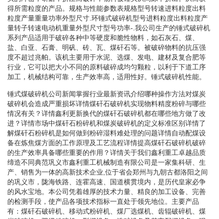
得所需粒度的产品。规格与性能参数表规格型号转速进料粒度出料
粒度产量重量功率外型尺寸.环锤式破碎机型号进料粒度出料粒度产
量转子转速电动机重量外型尺寸型号功率-.我公司生产的锤式破碎机
系列产品适用于破碎各种中等硬度和脆性物料，如石灰石、煤、
盐、白亚、石膏、明矾、砖、瓦、煤矸石等。被破碎物料的抗压强
度不超过兆帕。该机主要用于水泥、选煤、发电、建材及复合肥等
行业，它可以把大小不同的原料破碎成均匀颗粒，以利于下道工序
加工，机械结构可靠，生产效率高，适用性好。锤式破碎机性能。
锤式煤破碎机公司新闻掌握行业最新资讯介绍哪种操作方法对煤炭
破碎机会造成严重损坏详情煤矸石破碎机实现物料精度粉碎与哪些
情况有关？详情鑫利更新换代的煤矸石破碎机都在哪些地方做了改
进？详情市场中煤矸石粉碎机和煤炭破碎机的定义标准区别详情了
解煤矸石粉碎机是如何做到粉碎湿料难处理的问题详情自动配煤设
备在炼焦煤方面的工作原理及工艺流程详情提高煤矸石破碎机破碎
的生产效率具备哪些重要的作用？详情关于我们鑫利重工卓越品质
缔造不同典范巩义市鑫利重工机械制造有限公司是一家集科研、生
产、销售为一体的高新技术企业,位于省会郑州与九朝古都洛阳之间
的巩义市，陇海铁路、连霍高速、国道横贯境内，是历代皇家必争
的风水宝地。本公司凭着雄厚的技术力量、精良的加工设备、完善
的检测手段，使产品各项技术指标一直处于领先地位。主要产品
有：煤矸石破碎机、移动式粉碎机、煤厂选煤机、齿辊破碎机、煤