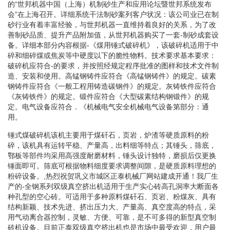
的“世邦机器中国（上海）机制砂生产和应用论坛暨世邦系统发布
会”在上海召开。详细系统干法制砂案列客户状况：该公司业已在制
砂行业有着丰富经验，与世邦机器一直维持着良好的关系，为了改
善制砂品质、提升产品附加值，从世邦机器购买了一套-制砂成套设
备。详细本部分内容根据-《煤用锤式破碎机》，该破碎机适用于中
碎和细碎煤或焦炭等中硬度以下的脆性物料。技术要求基本要求：
破碎机应符合-的要求，并按照经规定程序批准的图样和技术文件制
造、安装和使用。高锰钢铸件应符合《高锰钢铸件》的规定。碳素
钢铸件应符合《一般工程用铸造碳钢件》的规定。灰铸铁件应符合
《灰铸铁件》的规定。锻件应符合《大型碳素结构钢锻件》的规
定。电气设备应符合．《机械电气安全机械电气设备第部分：通
用。
锤式煤破碎机该机主要用于煤矸石，页岩，炉渣等硬质原料的粉
碎，该机具有运转平稳、产量高，出料细等特点；其锤头，筛底，
鄂板等部件均采用高强度耐磨材料，锤头设计独特，磨损后仅更换
锤面即可。筛底可根据物料细度要求调整间隙，是硬质原料理想的
粉碎设备。,热烈祝贺巩义市城区正泰机械厂网站建成开通！我厂生
产的-全钢系列双级真空挤出机适用于生产实心砖高孔洞率大断面各
种孔型的空心砖。可适用于多种原料煤矸石、页岩、粉煤灰、具有
结构新颖、技术先进、挤出压力大、产量高、真空度高的特点，采
用气动离合器控制，灵敏、方便、可靠，是不可多得的新型真空制
砖机设备。目前正泰双级真空挤出机也是市场中最受欢迎，用户最