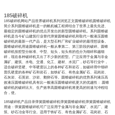
185破碎机
185破碎机网站产品世界破碎机系列浏览正文圆锥破碎机圆锥破碎机
简介系列圆锥破碎机是一的帆机械工程师结合了世界上最先先进、
最稳定的圆锥破碎机的优点开发出的新型圆锥破碎机。系列圆锥破
碎机是当今矿山建筑行业替代弹簧圆锥破碎机和取代一般液压圆锥
破碎机的最新一代产品，是大型石料厂和矿业破碎的最理想设备。
圆锥破碎机用途圆锥破碎机一般从事第二、第三阶段的破碎。圆锥
破碎机按腔型分标准、中型、短头，短头有的也分为细碎和越细
碎，现在各种破碎机又出了不少新的腔型。广泛应用于金属与非金
属矿、建筑、水电、交通、化工、建材、水泥厂，砂石等行业中，
适合破碎坚硬、中等硬度以上的各种矿石和岩石，如破碎用中细碎
普氏硬度的各种矿石和岩石，如铁矿石、有色金属矿石、花岗岩、
石灰岩、石英岩、沙岩、鹅卵石等。圆锥破碎机的优势系列液压高
效液压圆锥破碎机具有比一般液压圆锥破碎机更大的优越性：.圆锥
破碎机的破碎比大、生产效率高圆锥破碎机将更高的转速与冲程结
合，使。
185破碎机产品目录弹簧圆锥破碎机弹簧圆锥破碎机弹簧圆锥破碎机
用途：弹簧圆锥破碎机可广泛应用于金属与非金属矿、水泥厂、建
筑、砂石冶金等行业。适用于铁矿石、有色金属矿石、花岗岩、石