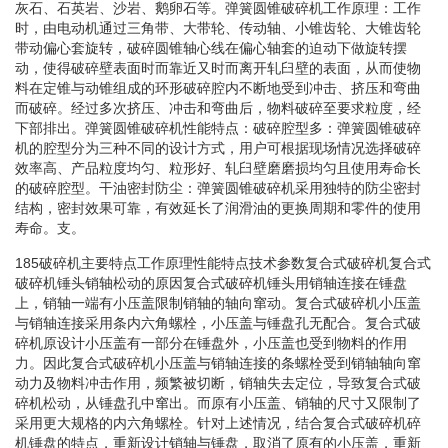
灰石、石英岩、沙岩、鹅卵石等。弹簧圆锥破碎机工作原理：工作
时，由电动机通过三角带、大带轮、传动轴、小锥齿轮、大锥齿轮
带动偏心套旋转，破碎圆锥轴心线在偏心轴套的迫动下做旋转摆
动，使得破碎壁表面时而靠近又时而离开轧臼壁的表面，从而使物
料在定锥与动锥组成的环形破碎腔内不断地受到冲击、挤压和弯曲
而破碎。经过多次挤压、冲击和弯曲后，物料破碎至要求粒度，经
下部排出。弹簧圆锥破碎机性能特点：破碎腔型多：弹簧圆锥破碎
机的腔型分为三种不同的设计方式，用户可根据现场情况选择破碎
效率高、产品粒度均匀、粒形好、轧臼壁磨磨损均匀且使用寿命长
的破碎腔型。干油密封防尘：弹簧圆锥破碎机采用独特的防尘密封
结构，密封效果可靠，有效延长了润滑油的更换周期和零件的使用
寿命。支。
185破碎机主要特点工作原理性能特点技术参数复合式破碎机复合式
破碎机锤头销轴松动的原因复合式破碎机锤头用销轴连接在锤盘
上，销轴一端有小压盖限制销轴的轴向窜动。复合式破碎机小压盖
与销轴连接采用条内六角螺栓，小压盖与锤盘孔无配合。复合式破
碎机原设计小压盖有一部分在锤盘外，小压盖也受到物料的作用
力。因此复合式破碎机小压盖与销轴连接的条螺栓受到销轴轴向窜
动力及物料冲击作用，频繁被切断，销轴失去定位，导致复合式破
碎机松动，从锤盘孔中窜出。而原有小压盖、销轴的尺寸又限制了
采用更大规格的内六角螺栓。针对上述情况，结合复合式破碎机碎
机锤盘的特点，重新设计销轴与锤盘，取消了原有的小压盖，重新