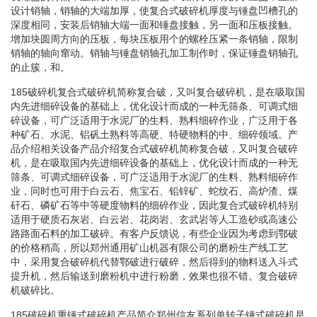
设计销轴，销轴的大端加厚，使复合式破碎机厚度与锤盘凹槽孔的
深度相同，安装后销轴大端一面和锤盘接触，另一面和压板接触。
增加块圆周方向的压板，每块压板用个的螺栓压紧一条销轴，限制
销轴的轴向窜动。销轴与锤盘销轴孔加工制作时，保证锤盘销轴孔
的止簇，和。
185破碎机复合式破碎机简称复合破，又叫复合破碎机，是在吸取国
内先进细碎设备的基础上，优化设计而成的一种无筛条、可调式细
碎设备，可广泛适用于水泥厂的生料、熟料细碎作业，广泛用于各
种矿石、水泥、铝矾土熟料等高硬、特硬物料的中、细碎领域。产
品介绍相关设备产品介绍复合式破碎机简称复合破，又叫复合破碎
机，是在吸取国内先进细碎设备的基础上，优化设计而成的一种无
筛条、可调式细碎设备，可广泛适用于水泥厂的生料、熟料细碎作
业，同时也可用于白云石、焦宝石、铅锌矿、蛇纹石、高炉渣、煤
矸石、磷矿石等中等硬度物料的细碎作业，因此复合式破碎机特别
适用于硬质石灰岩、白云岩、花岗岩、玄武岩等人工造砂或高速公
路路面石料的加工破碎。有客户反馈说，有些企业因为考虑到鄂破
的价格稍高，所以郑州通用矿山机器有限公司的磨粉生产线工艺
中，采用复合破碎机代替鄂破进行破碎，然后得到的物料送入斗式
提升机，然后输送到磨粉机中进行粉磨，效果也很不错。复合破碎
机破碎比。
185破碎机重锤式破碎机产品简介郑州信友系列单转子锤式破碎机是