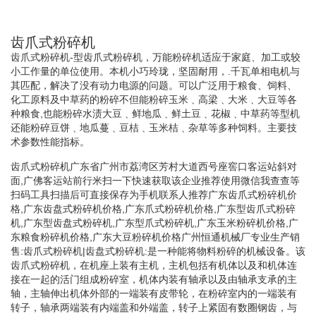
齿爪式粉碎机
齿爪式粉碎机-型齿爪式粉碎机，万能粉碎机适应于家庭、加工或较
小工作量的单位使用。本机小巧玲珑，坚固耐用，.千瓦单相电机与
其匹配，解决了没有动力电源的问题。可以广泛用于粮食、饲料、
化工原料及中草药的粉碎不但能粉碎玉米﹑高梁﹑大米﹑大豆等各
种粮食,也能粉碎水渍大豆﹑鲜地瓜﹑鲜土豆﹑花椒﹑中草药等型机
还能粉碎豆饼﹑地瓜蔓﹑豆桔﹑玉米桔﹑杂草等多种饲料。主要技
术参数性能指标。
齿爪式粉碎机广东省广州市荔湾区芳村大道西号座窖口客运站斜对
面,广佛客运站前行米扫一下快速获取该企业推荐使用微信我查查等
扫码工具扫描后可直接保存为手机联系人推荐广东齿爪式粉碎机价
格,广东齿盘式粉碎机价格,广东爪式粉碎机价格,广东型齿爪式粉碎
机,广东型齿盘式粉碎机,广东型爪式粉碎机,广东玉米粉碎机价格,广
东粮食粉碎机价格,广东大豆粉碎机价格广州恒通机械厂专业生产销
售:齿爪式粉碎机|齿盘式粉碎机:是一种能将物料粉碎的机械设备。该
齿爪式粉碎机，在机座上装有主机，主机包括有机体以及和机体连
接在一起的活门组成粉碎室，机体内装有轴承以及由轴承支承的主
轴，主轴伸出机体外部的一端装有皮带轮，在粉碎室内的一端装有
转子，轴承两端装有内端盖和外端盖，转子上紧固有数圈钢齿，与