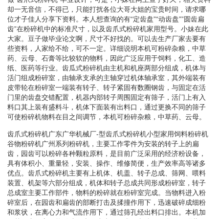
却一无音信，不得已，只能打扰各位大哥大姐的宝贵时间，请求哪
位才子佳人分享下资料。本人想查询的有“定齿盘”“动齿盘””圆齿扁
齿”在粉碎机中的标准尺寸，以及齿爪式粉碎机家用型号。小妹在此
大家。豆子做毕业论文啊，尺寸不好找的。可以去生产厂家去要有
些资料，人家给不给，可不一定。详细说明本机可粉碎杂粮，中草
药、云母、石膏等比较软的物料，因此广泛应用于饲料，化工、造
纸、医药等行业。齿瓜式粉碎机由主机和机座两部分组成，机体与
活门组成粉碎室，由轴承支承的主轴穿过机体轴承室，其外端装有
皮带轮在粉碎室一端装有转子、转子紧固有数圈钢齿，与固定在活
门里的齿盘交错配置，机器内部转子周围固定有筛子，活门上有入
料口其上装有盛料斗，机体下面装有出料口，通过更换不同的筛子
可使粉碎机物料在目之间调节，本机可粉碎杂粮，中草药、云母。
齿爪式粉碎机广东广华机械厂-型齿爪式粉碎机小型家用饲料粉碎机
谷物粉碎机广州系列粉碎机，主要工作零件为安装的转子上的扁
齿，园齿可以粉碎各种颗粒原料，是目前广泛采用的经济粉设备，
具有体积小、重量轻，安装、操作、维修简便，生产效率高等诸多
优点。齿爪式粉碎机主要有上机体、机盖、转子总成、筛网、喂料
装置、机架等六部分组成，机体和转子总成共同形成粉碎室，转子
总成室主要工作部件，物料的粉碎就在粉碎室完成。当物料进入粉
碎室后，在园齿和扁齿的部断打击及揉撞作用下，迅速破碎成细粉
和浆状，在离心力和气流作用下，通过筛孔经出料口排出。本机加