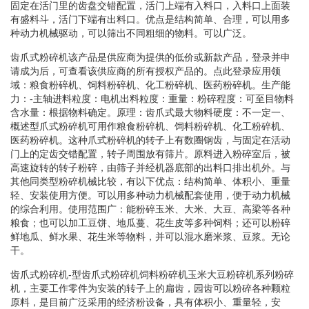
固定在活门里的齿盘交错配置，活门上端有入料口，入料口上面装
有盛料斗，活门下端有出料口。优点是结构简单、合理，可以用多
种动力机械驱动，可以筛出不同粗细的物料。可以广泛。
齿爪式粉碎机该产品是供应商为提供的低价或新款产品，登录并申
请成为后，可查看该供应商的所有授权产品的。点此登录应用领
域：粮食粉碎机、饲料粉碎机、化工粉碎机、医药粉碎机。生产能
力：-主轴进料粒度：电机出料粒度：重量：粉碎程度：可至目物料
含水量：根据物料确定。原理：齿爪式最大物料硬度：不一定一、
概述型爪式粉碎机可用作粮食粉碎机、饲料粉碎机、化工粉碎机、
医药粉碎机。这种爪式粉碎机的转子上有数圈钢齿，与固定在活动
门上的定齿交错配置，转子周围放有筛片。原料进入粉碎室后，被
高速旋转的转子粉碎，由筛子并经机器底部的出料口排出机外。与
其他同类型粉碎机械比较，有以下优点：结构简单、体积小、重量
轻、安装使用方便。可以用多种动力机械配套使用，便于动力机械
的综合利用。使用范围广：能粉碎玉米、大米、大豆、高梁等各种
粮食；也可以加工豆饼、地瓜蔓、花生皮等多种饲料；还可以粉碎
鲜地瓜、鲜水果、花生米等物料，并可以混水磨米浆、豆浆。无论
干。
齿爪式粉碎机-型齿爪式粉碎机饲料粉碎机玉米大豆粉碎机系列粉碎
机，主要工作零件为安装的转子上的扁齿，园齿可以粉碎各种颗粒
原料，是目前广泛采用的经济粉设备，具有体积小、重量轻，安