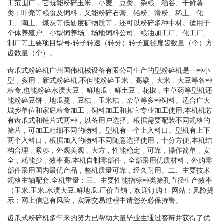
工范围广，它既能粉碎玉米、小麦、豆类、杂粮、稻谷、干鲜薯
类；叶壳等粮食及饲料，又能粉碎石膏、铅粉、滑粉、稀土、化
工、陶土、煤炭等低硬度矿物质等，还可以粉碎多种中材。适用于
个体养殖户、小型饲养场、场地饲料公司、粮油加工厂、化工厂、
制厂等主要项目型号-转子转速（转分）转子直径扁齿数量（个）方
齿数量（个）。
齿爪式粉碎机广州国伟机械设备有限公司生产的型粉碎机是一种小
型﹑多用﹑新式粉碎机,不但能粉碎玉米﹑高梁﹑大米﹑大豆等各种
粮食,也能粉碎水渍大豆﹑鲜地瓜﹑鲜土豆﹑花椒﹑中草药等型机还
能粉碎豆饼﹑地瓜蔓﹑豆桔﹑玉米桔﹑杂草等多种饲料。适合广大
城乡单位和家庭粮食加工﹑饲料加工和其它专业加工使用,本机机芯
有齿爪式和锤片式两种，以备用户选择。根据需要配装不同规格的
筛片，可加工粗细不同的物料。型机有一个上入料口。型机有上下
两个入料口，根据加入的物料不同随意选择使用，十分方便,本机结
构合理﹑紧凑，外观美观﹑大方，性能稳定﹑可靠，操作简单﹑安
全，耗能少﹑效率高.本机自制零部件，全部采用优质材料，外购零
部件采用国内最优产品，整机质量可靠，经久耐用。二、主要技术
规格主轴配套.全机重量：三、主要性能指标种类筛孔直径生产效率
（玉米.玉米.水渍大豆.鲜地瓜.厂价直销，欢迎订购！-网站：风险提
示：网上信息有风险，实际交易过程中请您务必保持警。
齿爪式粉碎机多年来的努力已帮助大量毕业生通过答辩并获得了优