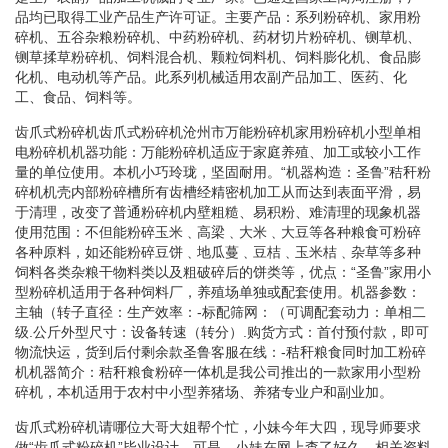
品均已取得工业产品生产许可证。主要产品：系列粉碎机、家用粉
碎机、五谷杂粮粉碎机、中药粉碎机、药材切片粉碎机、铡草机、
铡草揉草粉碎机、饲料混合机、颗粒饲料机、饲料膨化机、食品膨
化机、电动机等产品。此系列机械适用农副产品加工、医药、化
工、食品、饲料等。
齿爪式粉碎机齿爪式粉碎机沧州市万能粉碎机家用粉碎机小型单相
电粉碎机机器功能：万能粉碎机适应于家庭养殖、加工或较小工作
量的单位使用。本机小巧玲珑，坚固耐用。“机器构造：圣鲁”秸秆粉
碎机机壳内部粉碎槽所有齿槽经精密机加工从而达到表面平滑，易
于清理，改变了普通粉碎机内壁粗糙、易积粉、难清理的现象机器
使用范围：不但能粉碎玉米﹑高梁﹑大米﹑大豆等各种粮食可粉碎
各种原料，如还能粉碎豆饼﹑地瓜蔓﹑豆桔﹑玉米桔﹑杂草等多种
饲料各类杂粮干物料类以及粗破碎后的饼类等，优点：“圣鲁”家用小
型粉碎机适用于各种饲料厂，养殖场单独或配套使用。机器参数：
主轴（转子直径：生产效率：-标配筛网：（可调配套动力：单相二
级.公斤外型尺寸：设备转速（转分）.购货方式：首付预付款，即可
物流快运，货到后付剩余款圣鲁客服在线：-秸秆粮食同时加工粉碎
机机器简介：秸秆粮食粉碎一体机是我公司推出的一款家用小型粉
碎机，本机适用于农村中小型养猪场、养猪专业户和副业加。
齿爪式粉碎机请哪位大哥大姐帮个忙，小妹今年大四，现导师要求
做“齿爪式粉碎机”毕业设计，可是，小妹在网上查了好久，相关资料