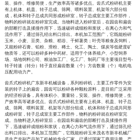
装、操作、维修简便，生产效率高等诸多优点。齿爪式粉碎机主要
有上机体、机盖、转子总成、筛网、喂料装置、机架等六部分组
成，机体和转子总成共同形成粉碎室，转子总成室主要工作部件，
物料的粉碎就在粉碎室完成。当物料进入粉碎室后，在园齿和扁齿
的部断打击及揉撞作用下，迅速破碎成细粉和浆状，在离心力和气
流作用下，通过筛孔经出料口排出。本机加工范围广，它既能粉碎
玉米、小麦、豆类、杂粮、稻谷、干鲜薯类；叶壳等粮食及饲料，
又能粉碎石膏、铅粉、滑粉、稀土、化工、陶土、煤炭等低硬度矿
物质等，还可以粉碎多种中药材。适用于个体养殖户、小型饲养
场、场地饲料公司、粮油加工厂、化工厂、制药厂等主要项目型号-
转子转速（转分）转子直径扁齿数量（个）方齿数量（个）电机电
压配用动力产。
齿爪式粉碎机广东新丰机械设备，系列粉碎机，主要工作零件为安
装的转子上的扁齿，园齿可以粉碎各种颗粒原料，是目前广泛采用
的经济粉设备，具有体积小、重量轻，安装、操作、维修简便，生
产效率高等诸多优点。齿爪式粉碎机主要有上机体、机盖、转子总
成、筛网、喂料装置、机架等六部分组成，机体和转子总成共同形
成粉碎室，转子总成室主要工作部件，物料的粉碎就在粉碎室完
成。当物料进入粉碎室后，在园齿和扁齿的部断打击及揉撞作用
下，迅速破碎成细粉和浆状，在离心力和气流作用下，通过筛孔经
出料口排出。本机加工范围广，它既能粉碎玉米茂名市新丰机械厂
是生产农副产品加工机械的专业厂家。已通过国家工商局注册，产