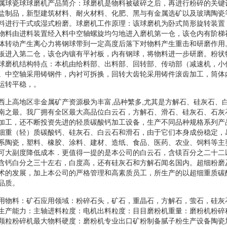
属球瓷球球磨机产品简介：球磨机是物料被破碎之后，再进行粉碎的关键
盐制品，新型建筑材料、耐火材料、化肥、黑与有金属选矿以及玻璃陶瓷
料进行干式或湿式粉磨。球磨机工作原理：该球磨机为卧式筒形旋转装置
物料由进料装置经入料中空轴螺旋均匀地进入磨机第一仓，该仓内有阶梯
体转动产生离心力将钢球带到一定高度后落下对物料产生重击和研磨作用
板进入第二仓，该仓内镶有平衬板，内有钢球，将物料进一步研磨。粉状
球磨机结构特点：本机由给料部、出料部、回转部、传动部（减速机，小
。中空轴采用铸钢件，内衬可拆换，回转大齿轮采用铸件滚齿加工，筒体
运转平稳，。
西上高地区非金属矿产资源极为丰富,品种繁多,尤其是方解石、硅灰石、
南之最。我厂拥有全区最大高品位白云石，方解石、滑石、硅灰石、石灰
加工，还不断投资先进的轻质碳酸钙加工设备，生产不同品种规格系列产
细重（轻）质碳酸钙、硅灰石、白云石和滑石，由于它们本身成份稳定，
系陶瓷，塑料、橡胶、涂料、建材、造纸、食品、医药、农业、饲料等主
可大副度降低成本．更值得一提的是本公司的白云石，含镁百分之二十二
含钙白分之三十左右，白度高，还有硅灰石和方解石闻名国内。超细粉磨
术的发展，加上本公司的严格管理和高素质员工，所生产的以超细重质碳
品质。
用物料：矿石应用领域：粉碎石头，矿石，重晶石，方解石，萤石，硅灰
生产能力：主轴进料粒度：电机出料粒度：目目磨粉机重量：磨粉机粉碎
颗粒粉碎机最大物料硬度：磨粉机专业出口矿粉制备腻子粉生产设备陶瓷