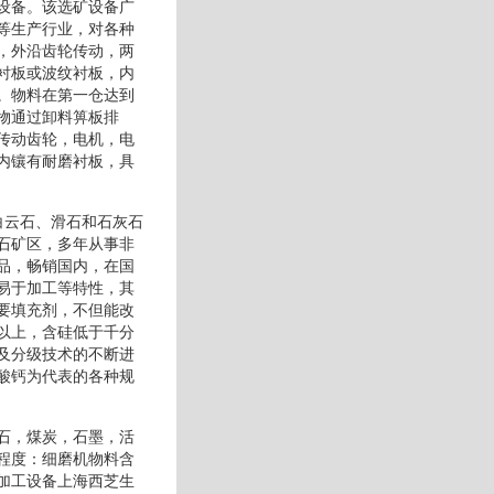
设备。该选矿设备广
等生产行业，对各种
，外沿齿轮传动，两
衬板或波纹衬板，内
。物料在第一仓达到
物通过卸料箅板排
传动齿轮，电机，电
内镶有耐磨衬板，具
白云石、滑石和石灰石
石矿区，多年从事非
品，畅销国内，在国
易于加工等特性，其
要填充剂，不但能改
以上，含硅低于千分
及分级技术的不断进
酸钙为代表的各种规
石，煤炭，石墨，活
程度：细磨机物料含
加工设备上海西芝生