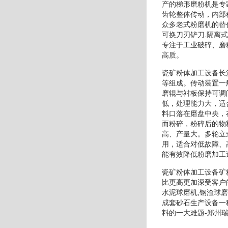
产的梯形磨粉机是专
齿轮整体传动，内部
众多老式粉磨机的替
可换刀刃铲刀.隔离
专注于工业破碎、磨
高质。
瓷矿粉体加工设备长
等组成。传动装置一
磨辊与衬板保持可调
低，处理能力大，适
料口落在磨盘中央，
而粉碎，粉碎后的物
高、产量大。多轮立
用，适合对低故障、
能有效降低粉磨加工
瓷矿粉体加工设备矿
比更高更加深受客户
水泥球磨机,钢渣球
成套砂石生产设备一
料的一大难题-郑州