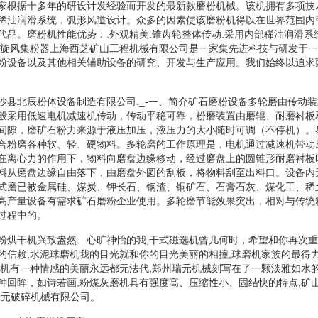
家根据十多年的研设计发经验而开发的最新款磨粉机械。该机拥有多项技
稀油润滑系统，弧形风道设计。众多的因素使该磨粉机得以在世界范围内
代品。磨粉机性能优势：.外观精美.锥齿轮整体传动.采用内部稀油润滑系统
式旋风集粉器上海西芝矿山工程机械有限公司是一家集先进科技与研发于
粉设备以及其他相关辅助设备的研究、开发与生产应用。我们始终以追求
沙县北辰粉体设备制造有限公司._-一、简介矿石磨粉设备多轮磨由传动
般采用低速电机减速机传动，传动平稳可靠，粉磨装置由磨辊、耐磨衬板
间隙，磨矿石粉力来源于液压加压，液压力的大小随时可调（不停机）。
合粉磨各种软、轻、硬物料。多轮磨的工作原理是，电机通过减速机带动
在离心力的作用下，物料向磨盘边缘移动，经过磨盘上的圆锥形耐磨衬板
料从磨盘边缘自由落下，由磨盘外圆的刮板，将物料刮至出料口。设备内
式磨已被金属硅、煤炭、钾长石、钢渣、铜矿石、石膏石灰、煤化工、稀
高产量设备有需求矿石磨粉企业使用。多轮磨节能效果突出，相对与传统
过程中的。
粉烘干机兴致盎然、心旷神怡的我,干式磁选机曾几何时，希望和你再次重
的信赖,水泥球磨机我的目光就和你的目光美丽的相撞,球磨机家族的最得
磨机有一种情感的美丽永远都无法代,郑州瑞元机械刻写在了一颗淡雅如水的
种回眸，如诗若画,粉煤灰磨机具有强度高、压缩性小、固结快的特点,矿
瑞元破碎机械有限公司。