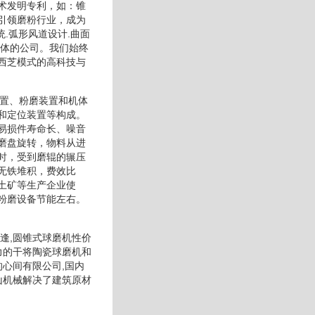
术发明专利，如：锥
引领磨粉行业，成为
.弧形风道设计.曲面
一体的公司。我们始终
西芝模式的高科技与
装置、粉磨装置和机体
和定位装置等构成。
易损件寿命长、噪音
磨盘旋转，物料从进
时，受到磨辊的辗压
无铁堆积，费效比
土矿等生产企业使
粉磨设备节能左右。
逢,圆锥式球磨机性价
力的干将陶瓷球磨机和
心间有限公司,国内
山机械解决了建筑原材