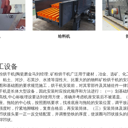
机
给料机
工设备
粉烘干机|陶瓷磨金马刘经理:.矿粉烘干机广泛用于建材，冶金、选矿、化
、粘土、河沙、石英沙、水渣等湿性大、比重大的的物料矿粉烘干机的安
图和基础图的要求规范施工，烘干机安装前，对其零部件及其辅佐件一律
干机是长体大型设备，因此安装时应按此顺序和方法进行：（一）划基础
高线,中心标板埋设要达到使用方便，准确并考虑机座安装后不被遮盖。
座。拖轮的中心线，按照图纸要求，找准底座与拖轮的安装位置，调平放
强度时，拧紧地脚螺栓，复查合格后，再安装筒体。（三）安装筒体及滚
凹状接头要一正一反交错配置，并调整垫铁的厚度，使滚圈与凹状接头的
焊凹状。