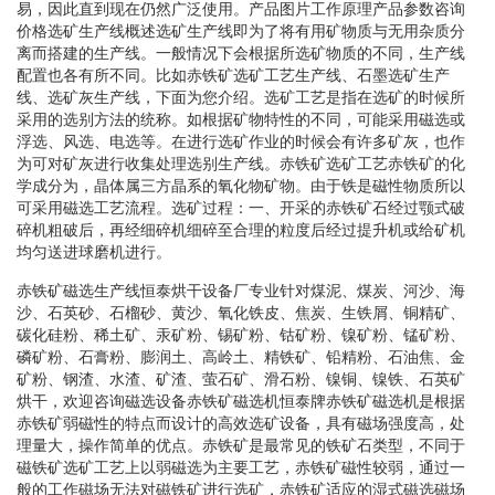
易，因此直到现在仍然广泛使用。产品图片工作原理产品参数咨询
价格选矿生产线概述选矿生产线即为了将有用矿物质与无用杂质分
离而搭建的生产线。一般情况下会根据所选矿物质的不同，生产线
配置也各有所不同。比如赤铁矿选矿工艺生产线、石墨选矿生产
线、选矿灰生产线，下面为您介绍。选矿工艺是指在选矿的时候所
采用的选别方法的统称。如根据矿物特性的不同，可能采用磁选或
浮选、风选、电选等。在进行选矿作业的时候会有许多矿灰，也作
为可对矿灰进行收集处理选别生产线。赤铁矿选矿工艺赤铁矿的化
学成分为，晶体属三方晶系的氧化物矿物。由于铁是磁性物质所以
可采用磁选工艺流程。选矿过程：一、开采的赤铁矿石经过颚式破
碎机粗破后，再经细碎机细碎至合理的粒度后经过提升机或给矿机
均匀送进球磨机进行。
赤铁矿磁选生产线恒泰烘干设备厂专业针对煤泥、煤炭、河沙、海
沙、石英砂、石榴砂、黄沙、氧化铁皮、焦炭、生铁屑、铜精矿、
碳化硅粉、稀土矿、汞矿粉、锡矿粉、钴矿粉、镍矿粉、锰矿粉、
磷矿粉、石膏粉、膨润土、高岭土、精铁矿、铅精粉、石油焦、金
矿粉、钢渣、水渣、矿渣、萤石矿、滑石粉、镍铜、镍铁、石英矿
烘干，欢迎咨询磁选设备赤铁矿磁选机恒泰牌赤铁矿磁选机是根据
赤铁矿弱磁性的特点而设计的高效选矿设备，具有磁场强度高，处
理量大，操作简单的优点。赤铁矿是最常见的铁矿石类型，不同于
磁铁矿选矿工艺上以弱磁选为主要工艺，赤铁矿磁性较弱，通过一
般的工作磁场无法对磁铁矿进行选矿，赤铁矿适应的湿式磁选磁场