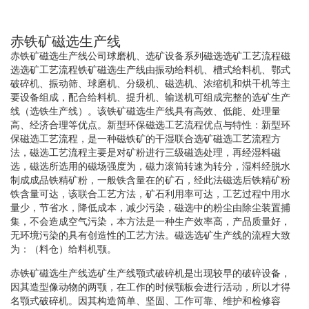
赤铁矿磁选生产线
赤铁矿磁选生产线公司球磨机、选矿设备系列磁选选矿工艺流程磁
选选矿工艺流程铁矿磁选生产线由振动给料机、槽式给料机、鄂式
破碎机、振动筛、球磨机、分级机、磁选机、浓缩机和烘干机等主
要设备组成，配合给料机、提升机、输送机可组成完整的选矿生产
线（选铁生产线）。该铁矿磁选生产线具有高效、低能、处理量
高、经济合理等优点。新型环保磁选工艺流程优点与特性：新型环
保磁选工艺流程，是一种磁铁矿的干湿联合选矿磁选工艺流程方
法，磁选工艺流程主要是对矿粉进行三级磁选处理，再经湿料磁
选，磁选所选用的磁场强度为，磁力滚筒转速为转分，湿料经脱水
制成成品铁精矿粉，一般铁含量在的矿石，经此法磁选后铁精矿粉
铁含量可达，该联合工艺方法，矿石利用率可达，工艺过程中用水
量少，节省水，降低成本，减少污染，磁选中的粉尘由除尘装置捕
集，不会造成空气污染，本方法是一种生产效率高，产品质量好，
无环境污染的具有创造性的工艺方法。磁选选矿生产线的流程大致
为：（料仓）给料机颚。
赤铁矿磁选生产线选矿生产线颚式破碎机是出现较早的破碎设备，
因其造型像动物的两颚，在工作的时候颚板会进行活动，所以才得
名颚式破碎机。因其构造简单、坚固、工作可靠、维护和检修容