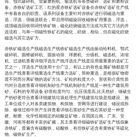
筛、颚式破碎机、雷蒙磨粉机、输送机等各类破碎、选矿和磨粉设
备。赤铁矿选矿工艺：红的星赤铁矿选矿设备在赤铁矿选矿生产线
中有着各自的职责。该系列设备主要针对赤铁矿进行弱磁选与重
选，浮选，强磁选联合，即启用弱磁旋回收磁铁矿用重选，浮选，
或强磁选回收弱词性铁矿物，磁化錇烧磁选方法或与其它方法的并
连流程，与单一弱磁性铁矿石的磁化，錇烧，相似，但在磁化錇烧
磁选与其它选矿方。
赤铁矿磁选生产线磁选生产线铁矿磁选生产线由振动给料机、鄂式
破碎机、圆锥破碎机、圆振动筛、球磨机、分级机、磁选机、浓缩
机、过滤机查看详细浮选生产线浮选生产线是应用最重要的选矿工
艺之一，浮选生产线使用十分广泛。有以上的有色金属矿物都是浮
选生产线查看详细重选生产线重力选矿，简称重选，是根据矿物密
度不同而分离矿物的选矿方法。矿粒的粒度大小、形状和介质性质
均对分选效查看详细机制砂生产线机制砂生产线是一种生产建筑用
砂、石料的专用设备.砂质粒度均匀、抗压强度高,比天然砂、锤破生
产的砂更符合查看详细建筑垃圾处理生产线建筑垃圾是指建设、施
工单位或个人对各类建筑物、构筑物、管网等进行建设、铺设或拆
除、修缮过程中所产生得查看详细石英砂生产线石英砂是一种坚
硬、耐磨、化学性能稳定的硅酸盐矿物，在我国云南、广东、安
徽、河南等都有丰富的矿藏，其主查看详细磁铁矿选矿生产线假象
赤铁矿，普遍含有碳酸铁，硅酸铁，有些铁矿还含有黄铁矿等硫化
物。磁铁矿主产。