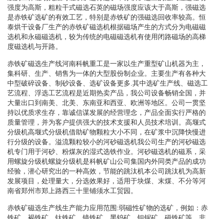
强度为高斯，粗粒干式磁选石英的磁场强度应该大于高斯，强磁选
是赤铁矿选矿的有效工艺，特别是赤铁矿的强磁选回收率较高。恒
泰烘干设备厂生产的赤铁矿磁选机根据磁场产生的方式分为电磁磁
选机和永磁磁选机，较为传统的电磁磁选机有使用闭路磁场的高梯
度磁选机与开路。
赤铁矿磁选生产线河南科帆重工是一家以生产重型矿山机器为主，
集科研、生产、销售为一体的大型股份制企业。主要生产有各种大
中型破碎设备、制砂设备、选矿设备更多.其中选矿生产线、磁选工
艺流程、浮选工艺流程是近期热卖产品，我公司设备畅销全国，并
大量出口到南美、北美、东南亚和西亚、欧洲等地区。公司一贯坚
持以优质求生存，靠诚信谋发展的经营理念，产品全面实行严格的
质量管理，并为客户提供强大的技术支援和人员技术培训。高堰式
分级机高堰式分级机借助矿物颗粒大小不同，在矿浆中沉降快慢进
行分级的设备。溢流颗粒较小的河砂磁选机我公司生产的河砂磁选
机专门用于河砂、粉煤灰的湿式选铁作业。河砂磁选机的磁系，采
用螺旋分级机螺旋分级机是科帆矿山公司集国内外同类产品的成功
经验，潜心研究出的一种高效，节能的跳汰机本公司跳汰机为高新
发展项目，处理量大，分选效果好，适用于块煤、末煤、不分等河
南省郑州市郑上路西三十里铺须水工贸园。
赤铁矿磁选生产线生产能力应用范围:弱磁性矿物的选矿，例如：赤
铁矿、褐铁矿、钛铁矿、镜铁矿、黑钨矿、钽铌矿、磁铁矿等。非