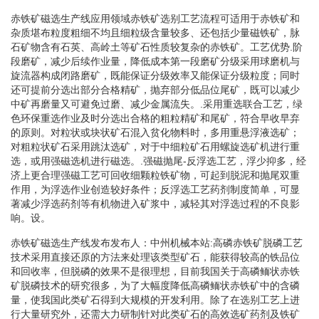
赤铁矿磁选生产线应用领域赤铁矿选别工艺流程可适用于赤铁矿和
杂质堪布粒度粗细不均且细粒级含量较多、还包括少量磁铁矿，脉
石矿物含有石英、高岭土等矿石性质较复杂的赤铁矿。工艺优势.阶
段磨矿，减少后续作业量，降低成本第一段磨矿分级采用球磨机与
旋流器构成闭路磨矿，既能保证分级效率又能保证分级粒度；同时
还可提前分选出部分合格精矿，抛弃部分低品位尾矿，既可以减少
中矿再磨量又可避免过磨、减少金属流失。.采用重选联合工艺，绿
色环保重选作业及时分选出合格的粗粒精矿和尾矿，符合早收早弃
的原则。对粒状或块状矿石混入贫化物料时，多用重悬浮液选矿；
对粗粒状矿石采用跳汰选矿，对于中细粒矿石用螺旋选矿机进行重
选，或用强磁选机进行磁选。.强磁抛尾-反浮选工艺，浮少抑多，经
济上更合理强磁工艺可回收细颗粒铁矿物，可起到脱泥和抛尾双重
作用，为浮选作业创造较好条件；反浮选工艺药剂制度简单，可显
著减少浮选药剂等有机物进入矿浆中，减轻其对浮选过程的不良影
响。设。
赤铁矿磁选生产线发布发布人：中州机械本站:高磷赤铁矿脱磷工艺
技术采用直接还原的方法来处理该类型矿石，能获得较高的铁品位
和回收率，但脱磷的效果不是很理想，目前我国关于高磷鲕状赤铁
矿脱磷技术的研究很多，为了大幅度降低高磷鲕状赤铁矿中的含磷
量，使我国此类矿石得到大规模的开发利用。除了在选别工艺上进
行大量研究外，还需大力研制针对此类矿石的高效选矿药剂及铁矿