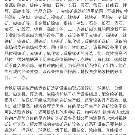
金属矿除铁、提纯，例如：石英、长石、霞石、萤石、硅线石、锂
辉、高岭土等。产品介绍-一、赤铁矿磁选机适用范围：弱磁性矿物
的选矿，例如：赤铁矿、褐铁矿、钛铁矿、镜铁矿、黑钨矿、钽铌
矿、磁铁矿等。非金属矿除铁、提纯，例如：石英、长石、霞石、
萤石、硅线石、锂辉、高岭土等。二、赤铁矿磁选机的用途我厂是
专业制造强磁磁选机的设备厂家，该设备用于赤铁矿、褐铁矿、钛
铁矿、镜铁矿、黑钨矿、钽铌矿，氧化锰，碳酸锰矿选矿，设备的
磁场强度在磁场梯度大、用电量少、性能稳定。该系列设备用于低
品位褐铁矿，赤铁矿，氧化锰，碳酸锰矿的分选，能一次性提高-个
品位，很好地解决了历来低品位褐铁矿，赤铁矿，氧化锰，碳酸锰
矿不能入炉冶炼、销售难的问题，为低品位矿石找到了出路，能产
生可观的经济效益。该设备投资回报高，是投资少见效快的好项
目。三、赤。
赤铁矿磁选生产线赤铁矿选矿设备由鄂式破碎机、球磨机、分级
机、磁选机、浮选机、浓缩机和烘干机等设备组成，配合给矿机、
提升机、传送机可组成完整的选矿生产线。该套设备具有高效、低
能、处理量高、经济合理等优点。红的星公司生产的选矿设备不仅
可以选取赤铁矿，还可提炼其他多种矿石。物料咨询|组件咨询|优惠
咨询产品简介红的星赤铁矿选矿设备是我公司为满足客户对对褐铁
矿进行选取，研发而成的赤铁矿选矿设备，该系列设备只要包括：
磁选机、浮选机，球磨机、烘干机、回转窑、浓缩机、直线振动