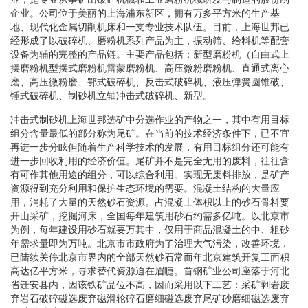
企业。公司位于美丽的上海浦东新区，拥有万多平方米的生产基
地、现代化金属切削机床和一支专业技术队伍。目前，上海世邦已
经形成了以破碎机、磨粉机系列产品为主，振动筛、给料机等配套
设备为辅的完整的产品链。主要产品包括：新型磨粉机（自由式上
摆磨粉机型摆式磨粉机雷蒙磨粉机、高压微粉磨粉机、直通式离心
磨、高压微粉磨、鄂式破碎机、反击式破碎机、液压弹簧圆锥破、
锤式破碎机、制砂机立轴冲击式破碎机、新型。
冲击式制砂机上海世邦选矿中分选作业的产物之一，其中有用目标
组分含量最低的部分称为尾矿。在当前的技术经济条件下，已不宜
再进一步分眩但随着生产科学技术的发展，有用目标组分还可能有
进一步回收利用的经济价值。尾矿并不是完全无用的废料，往往含
有可作其他用途的组分，可以综合利用。实现无废料排放，是矿产
资源得到充分利用和保护生态环境的需要。混凝土结构的大量应
用，消耗了大量的天然砂石资源。占混凝土体积以上的砂石骨料要
开山采矿，挖掘河床，全国每年建筑用砂石约需多亿吨。以北京市
为例，每年建设用砂石就要万其中，仅用于商品混凝土的中、粗砂
年需求量即为万吨。北京市市政府为了治理大气污染，改善环境，
已陆续关停北京市界内的全部天然砂石常而年北京建筑开复工面积
高达亿平方米，寻求替代资源迫在眉睫。首钢矿业公司座落于河北
省迁安县内，因该铁矿品位不高，因而采用以下工艺：采矿剥岩废
弃岩石破碎磁选废弃磁滑轮碎石磨细磁选废弃尾矿砂磨细磁选废弃