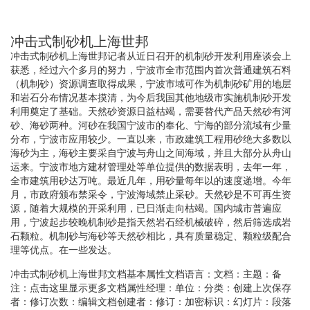
冲击式制砂机上海世邦
冲击式制砂机上海世邦记者从近日召开的机制砂开发利用座谈会上
获悉，经过六个多月的努力，宁波市全市范围内首次普通建筑石料
（机制砂）资源调查取得成果，宁波市域可作为机制砂矿用的地层
和岩石分布情况基本摸清，为今后我国其他地级市实施机制砂开发
利用奠定了基础。天然砂资源日益枯竭，需要替代产品天然砂有河
砂、海砂两种。河砂在我国宁波市的奉化、宁海的部分流域有少量
分布，宁波市应用较少。一直以来，市政建筑工程用砂绝大多数以
海砂为主，海砂主要采自宁波与舟山之间海域，并且大部分从舟山
运来。宁波市地方建材管理处等单位提供的数据表明，去年一年，
全市建筑用砂达万吨。最近几年，用砂量每年以的速度递增。今年
月，市政府颁布禁采令，宁波海域禁止采砂。天然砂是不可再生资
源，随着大规模的开采利用，已日渐走向枯竭。国内城市普遍应
用，宁波起步较晚机制砂是指天然岩石经机械破碎，然后筛选成岩
石颗粒。机制砂与海砂等天然砂相比，具有质量稳定、颗粒级配合
理等优点。在一些发达。
冲击式制砂机上海世邦文档基本属性文档语言：文档：主题：备
注：点击这里显示更多文档属性经理：单位：分类：创建上次保存
者：修订次数：编辑文档创建者：修订：加密标识：幻灯片：段落