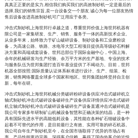
真真正正要的是实力,相信我们购买我们的高效制砂机一定是最后的
选择,我们的销售宗旨,卖一台设备交一个朋友.诚心为每一位朋友热情
售后设备改进高效制砂机可广泛用应于各类。
冲击式制砂机上海世邦行卓越之道，尊重世邦价值上海世邦机器有
限公司是一家集研发、生产、销售、服务于一体的高新技术企业。
从业多年来，始终致力于矿山破碎设备、制砂设备和工业磨粉设
备，为高速公路、铁路、水电等大型工程项目提供高等级砂石料解
决方案和高端成套设备。世邦总部位于国际金融中心，中国上海。
余年的机械研发与生产经验、余万平方米的生产基地、专业的技术
与服务队伍为世邦集团打造百年基业提供了不竭动力。目前，世邦
机器全部按照:国际质量认证体系标准进行设计、生产、组装、检
测，销售网络覆盖全球多个国家和地区。世邦集团始终坚持自主创
新，每年在研。
冲击式制砂机上海世邦机械分类破碎粉碎设备供应冲击式破碎机立
轴式制砂机冲击式破碎设备破碎生产设备供应详情供应冲击式破碎
机立轴式制砂机冲击式破碎设备破碎生产设备直通冲击式破碎机是
我公司专家多年研制矿山机械设备智慧和正确决策的结晶，是一种
具有国际先进水平的高能低耗设备，其性能在各种矿石细破设备中
起着不可替代的作用，是目前最行之有效、实用可靠的碎石机器。
我公司自年生产制砂机至今，在全国市场取得了优异的市场占有
率，产品性能更趋完善，深得客户信赖，赢得了国内外客户的近悦