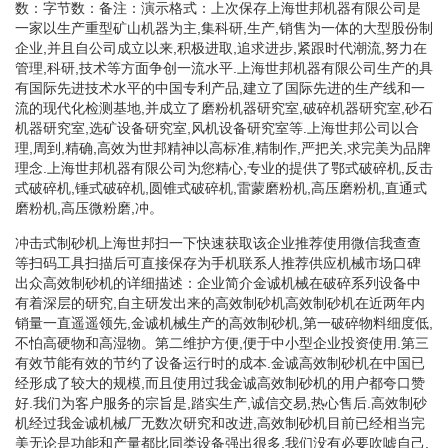
数：字节数：备注：演示格式：上次保存上海世邦机器有限公司是
一家以生产重型矿山机器为主,集科研,生产,销售为一体的大型股份制
企业,并且自公司成立以来,积极进取,追求进步,紧跟时代潮流,努力在
管理,科研,技术等方面争创一流水平.上海世邦机器有限公司生产的具
有国际先进技术水平的中国专利产品,建立了国际先进的生产线和一
流的现代化检测基地,并成立了磨粉机器研究室,破碎机器研究室,砂石
机器研究室,选矿设备研究室,风机设备研究室等.上海世邦公司以合
理,周到,精确,高效为世邦精神以高标准,精制作,严把关,求完美为品牌
理念.上海世邦机器有限公司为您精心,专业的提供了鄂式破碎机,反击
式破碎机,锤式破碎机,圆锥式破碎机,雷蒙磨粉机,高压磨粉机,直通式
磨粉机,高压微粉磨,冲。
冲击式制砂机上海世邦扫一下快速获取该企业推荐使用微信我查查
等扫码工具扫描后可直接保存为手机联系人推荐供应机械市场口碑
出众高效制砂机的详细描述：企业简介金诚机械在破碎系列设备中
有着深层的研究,自主研发出来的高效制砂机高效制砂机在近两年内
销量一直遥遥领先,金诚机械生产的高效制砂机,第一破碎物料细度低,
不怕高硬物和高湿物。第二维护方便,便于中小型企业投资使用.第三
有效节能有效的节约了设备运行时的成本.金诚高效制砂机在中国已
经形成了较大的规模,而且使用过我金诚高效制砂机的用户都夸口赞
好.我们为客户服务的宗旨是,踏实生产,诚信交易,热心售后.高效制砂
机经过我金诚机械厂无数次研究和改进,高效制砂机目前已经相当完
美无论是功能和产量都比同类设备强出很多,我们没有必要吹嘘自己,