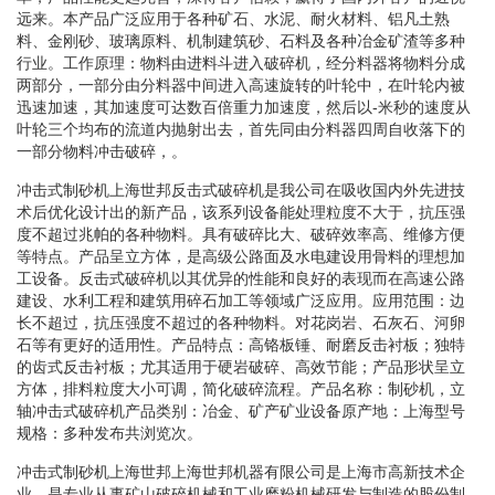
远来。本产品广泛应用于各种矿石、水泥、耐火材料、铝凡土熟
料、金刚砂、玻璃原料、机制建筑砂、石料及各种冶金矿渣等多种
行业。工作原理：物料由进料斗进入破碎机，经分料器将物料分成
两部分，一部分由分料器中间进入高速旋转的叶轮中，在叶轮内被
迅速加速，其加速度可达数百倍重力加速度，然后以-米秒的速度从
叶轮三个均布的流道内抛射出去，首先同由分料器四周自收落下的
一部分物料冲击破碎，。
冲击式制砂机上海世邦反击式破碎机是我公司在吸收国内外先进技
术后优化设计出的新产品，该系列设备能处理粒度不大于，抗压强
度不超过兆帕的各种物料。具有破碎比大、破碎效率高、维修方便
等特点。产品呈立方体，是高级公路面及水电建设用骨料的理想加
工设备。反击式破碎机以其优异的性能和良好的表现而在高速公路
建设、水利工程和建筑用碎石加工等领域广泛应用。应用范围：边
长不超过，抗压强度不超过的各种物料。对花岗岩、石灰石、河卵
石等有更好的适用性。产品特点：高铬板锤、耐磨反击衬板；独特
的齿式反击衬板；尤其适用于硬岩破碎、高效节能；产品形状呈立
方体，排料粒度大小可调，简化破碎流程。产品名称：制砂机，立
轴冲击式破碎机产品类别：冶金、矿产矿业设备原产地：上海型号
规格：多种发布共浏览次。
冲击式制砂机上海世邦上海世邦机器有限公司是上海市高新技术企
业，是专业从事矿山破碎机械和工业磨粉机械研发与制造的股份制