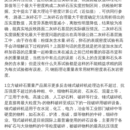
算值等三个最大干密度构成二灰碎石压实度控制区间，供检验时掌
握。文中提出了最大理论干密度计算公式（近似值），可供同行参
考。:路基二灰碎石干.二灰碎石合理最大干密度确定方法简析得出的
压实度数值，其变异系数明显减小，离散性明显降低，结果较为准
确，能真实地反映路面二灰碎石基层的实际碾压情况。二灰碎石压
实度级配变化最大干密度问题的提出在高等级公路二灰碎石基层施
工中，由于存在着：粉煤灰含水量.碎石，卵石的表观密度试验有高
手会详细解说下过程的吗？上面那句话的意思就是把吊篮加水加式
样加容器的总重量一起称量出来在减去之前已经称重的容器吊篮和
水的重量就是，当然当中有点点的误差（石头上的含泥量和石头本
身的含水量）但是没有什么关系试验都是这样的不能精益求精的因
为每次试验都有误差。只.钢筋理论重量表常用材料密度表石灰岩密
度。
1立方破碎石重量产品展示更多反击锤式破碎机处理边长不超过、抗
压强度不超过的各种粗、中、细物料花岗岩、石灰石、混凝土等，
广泛用于水电、高速公路、人工砂石料、破碎等行业。锤式破碎机
是直接将最大粒度为-的物料破碎至或以下的一段破碎用破碎设备。
锤式破碎机适用于在水泥，化工，电力，冶金等工业部门破碎中等
硬度的物料，如石灰石，炉渣，焦碳，煤等物料的中碎，细碎作
业。颚式破碎机是目前国际上最普遍使用的碎石设备，主要用于各
种矿石与大块物料的中等粒度破碎，被破碎物料的最高抗压强度