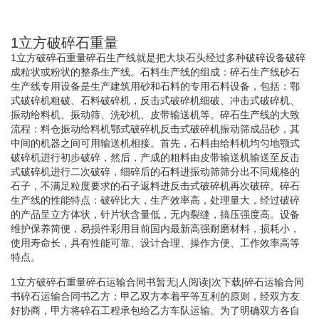
1立方破碎石重量
1立方破碎石重量碎石生产线就是把大块石头经过多种破碎设备破碎
成粒状或粉状的整条生产线。石料生产线的组成：碎石生产线砂石
生产线专用设备是生产建筑用砂和石料的专用石料设备，包括：鄂
式破碎机粗破、石料破碎机，反击式破碎机细破、冲击式破碎机、
振动给料机、振动筛、洗砂机、皮带输送机等。碎石生产线的大致
流程：料仓振动给料机鄂式破碎机反击式破碎机振动筛成品砂，其
中间的机器之间可用输送机相接。首先，石料由给料机均匀地颚式
破碎机进行初步破碎，然后，产成的粗料由皮带输送机输送至反击
式破碎机进行二次破碎，细碎后的石料进振动筛筛分出不同规格的
石子，不满足粒度要求的石子返料进反击式破碎机再次破碎。碎石
生产线的性能特点：破碎比大，生产效率高，处理量大，经过破碎
的产品呈立方体状，针片状含量低，无内裂缝，搞压强度高。设备
维护保养简便，易损件彩用目前国内最新高强耐磨材料，损耗小，
使用寿命长，具有性能可靠、设计合理、操作方便、工作效率高等
特点。
1立方破碎石重量碎石运输合同书暂无|人阅读|次下载|碎石运输合同
书碎石运输合同书乙方：甲乙双方本着平等互利的原则，经双方友
好协商，甲方将碎石工程承包给乙方车队运输。为了明确双方各自