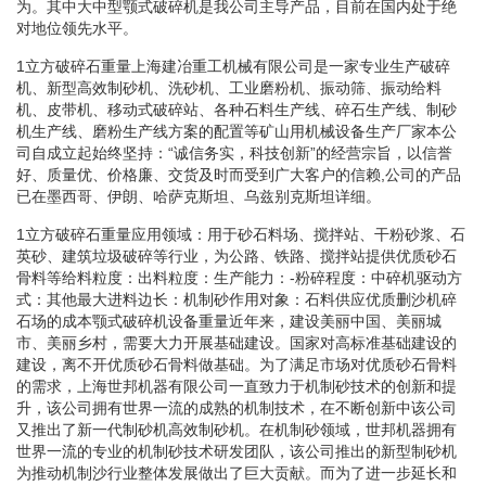
为。其中大中型颚式破碎机是我公司主导产品，目前在国内处于绝
对地位领先水平。
1立方破碎石重量上海建冶重工机械有限公司是一家专业生产破碎
机、新型高效制砂机、洗砂机、工业磨粉机、振动筛、振动给料
机、皮带机、移动式破碎站、各种石料生产线、碎石生产线、制砂
机生产线、磨粉生产线方案的配置等矿山用机械设备生产厂家本公
司自成立起始终坚持：“诚信务实，科技创新”的经营宗旨，以信誉
好、质量优、价格廉、交货及时而受到广大客户的信赖,公司的产品
已在墨西哥、伊朗、哈萨克斯坦、乌兹别克斯坦详细。
1立方破碎石重量应用领域：用于砂石料场、搅拌站、干粉砂浆、石
英砂、建筑垃圾破碎等行业，为公路、铁路、搅拌站提供优质砂石
骨料等给料粒度：出料粒度：生产能力：-粉碎程度：中碎机驱动方
式：其他最大进料边长：机制砂作用对象：石料供应优质删沙机碎
石场的成本颚式破碎机设备重量近年来，建设美丽中国、美丽城
市、美丽乡村，需要大力开展基础建设。国家对高标准基础建设的
建设，离不开优质砂石骨料做基础。为了满足市场对优质砂石骨料
的需求，上海世邦机器有限公司一直致力于机制砂技术的创新和提
升，该公司拥有世界一流的成熟的机制技术，在不断创新中该公司
又推出了新一代制砂机高效制砂机。在机制砂领域，世邦机器拥有
世界一流的专业的机制砂技术研发团队，该公司推出的新型制砂机
为推动机制沙行业整体发展做出了巨大贡献。而为了进一步延长和