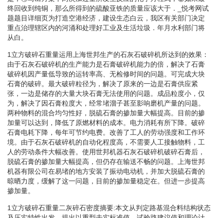
终回收到纯铜，那么所得到的硫酸亚铁的质量应该大于．_悦考网试
题题目详细页为打造空港经济，建设生态白云，我区有关部门决定
重点治理辖区内的河涌和处理好工业及生活垃圾．年月水利部门将
从白。
1立方破碎石重量运用上海世邦生产的石灰石破碎机所达到的效果：
由于石灰石破碎机的生产能力是石膏破碎机能力的倍，解决了石膏
破碎机因产量低导致的运转率高、无检修时间的问题。可完成大块
石膏的破碎。最大破碎粒径为，解决了原来的一边是石膏供应紧
张，一边是储存的大量大块石膏无法使用的问题。成品粒度小，仅
为，解决了因石膏粒度大，经常堵溜子甚至影响磨机产量的问题。
两种物料的混合均匀性好，脱硫石膏的掺加量大幅提高。目前的掺
加量可以达到，降低了原燃材料的成本。电力消耗有所下降。破碎
石膏电耗下降，每年可节约电费。改善了工人的劳动强度和工作环
境。由于石灰石破碎机的自动化程度高，不需要人工接触物料，工
人的劳动条件大幅改善。使用世邦机器石灰石破碎机破碎石膏后，
脱硫石膏的掺加量大幅提高，但仍存在输送不畅的问题。上海世邦
机器有限公司在易堵的地方安装了振动电动机，并加大脱硫石膏的
晾晒力度，缓解了这一问题，目前的掺加量稳定在。但进一步提高
掺加量。
1立方破碎石重量二灰碎石密度摘要:本文从判定路基混合料结构状态
及压实特性出发，提出以重型击实标准值、试验路建议值和理论计