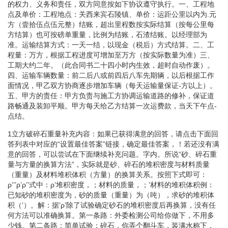
的权力、义务和责任，双方同意按如下协议遵守执行。一、工程地
点及单价：工程地点：关西来宾石陵镇、单价：运距公里以内为.元
方（壹拾伍点伍元整）结账，超出里程数按实际结算（按每公里每
方结算）也可按磅单重量，比例为结账，石渣结账。以经理部为
准。运输结算方式：一天一结，以现金（税后）方式结算。二、工
程量：万方，根据工程进度可增加至万方（按实际数量为准）三、
工期大约二年。（此合同书二十四小时内生效，超时自动作废）。
四、运输车辆数量：前二后八或前四后八车先期辆，以后根据工作
面情况，甲乙双方协商逐步增加车辆（每天运输量保证-方以上）。
五、甲方的责任：甲方负责与施工方协调运输道路的修补，保证道
路畅通及装卸平顺。甲方每天给乙方结算一次运费款，当天下午点-
点结。
1立方破碎石重量补充内容：如果已获得满意的回答，请点击下面回
答列表中对应的“设置最佳答案”链接，确定最佳答案，！若还没有满
意的回答，可以尝试在下面继续补充问题。字内。所说“砂、碎石重
量与方量的换算方法”，实际就是砂、碎石的堆积密度与材料质量
（重量）及材料堆积体积（方量）的换算关系。按照下式即可：
ρ’’’ρ’ρ’’式中：ρ’堆积密度，；材料的质量，；’材料的堆积体积例：
已知砂的堆积密度为，砂的质量（重量）为（吨），求砂的堆积体
积（’）。解：据’ρ’除了试验确定砂石的堆积密度后再换算，没有任
何方法可以准确换算。第一条路：外委检测公司给你做下，不用多
少钱。第二条路：简单试验：碎石，你弄个翻斗车，装满水称下，