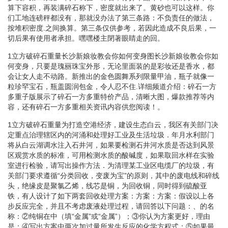
算下容积，再装满碎石称下，密度就出来了。黄砂也可以这样。你
们工地连磅秤都没有，那就没办法了第三条路：不负责任的做法，
按堆积密度.之间换算。第三条仅供参考，若因此造成不良后果，一
切后果有使用者承担。嘿嘿楼主閉著眼睛走的回。
1立方破碎石重量长沙新娘妆教会你如何变身图长沙新娘妆教会你如
何变身，只要是瑰丽珠宝外形，无论里面装的是彩妆还是香水，都
会让女人走不动路。新推出的金色圆舞系列限量甲油，瓶子就像一
粒珍罕宝石，瓶盖圆润包金，令人忍不住.详细频道介绍：碎石一方
多重子版展示了碎石一方多重特价产品，清晰大图，爆款推荐等内
容，还有碎石一方多重相关资讯内容供您阅读！。
1立方破碎石重量为打造空港经济，建设生态白云，我区有关部门决
定重点治理辖区内的河涌和处理好工业及生活垃圾．年月水利部门
将从白云湖调水注入石井河，如果要检测石井河水质是否达到风景
区观赏水质的标准，可用检测水质的酸碱度，如果取回水样在实验
室进行检验，请写出操作方法．为清理某工业区电缆厂的垃圾，有
关部门要求遵循“分类回收，变废为宝”的原则，其中的废电线和碎线
头，绝缘皮是聚氯乙烯，线芯是铜，为回收铜，同时得到硫酸亚
铁，有人设计了如下两套回收处理方案：方案：方案：假设以上各
步反应完全，并且不考虑废液处理过程，请回答以下问题：、的名
称：②纯铜在中（填“金属”或“金属”）；③你认为方案更好，理由
是；④写出方案中两次加过量所发生反应的化学方程式；⑤如果最