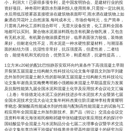
小，利润大！已获得多项专利，是中国发明协会。是建材行业的投
资好项目。神奇荷叶素防水剂暴利惊人使用简单,只需按一定比例兑
水后用低压喷雾器直接喷涂在建筑物表面即可,雨水洒在建筑物上如
象洒在菏花叶上自然滚落,每吨成本元，市场价每吨元，生产简单，
只需将几种化工原料混合即可，无需大设备投资，化工原料全国各
地都可以买到。聚合物水泥基涂料既包含有机聚合物乳液，又包含
有无机水泥。有机聚合物涂膜柔性好，临界表面张力较低，装饰效
果好，但耐老化性不足，而水泥是一种水硬性胶凝材料，与潮湿基
面的粘结力强，抗湿性非常好，抗压强度高，但柔性差，二者结
合，能使有机和无机结合，优势互补，刚柔相济，抗渗性提高，。
1立方米c20砼的配比巴恒静苏安双环向约束条件下高强混凝土早期
开裂第五届混凝土结构耐久性科技论坛论文集年缪昌文刘加平刘建
忠外加剂对混凝土耐久性的影响第五届混凝土结构耐久性科技论坛
论文集年谢燕吴笑梅樊粤明赖小强赖标来混凝土早期温度应力发展
及抗裂性能第九届全国水泥和混凝土化学及应用技术会议论文汇编
（上卷）年徐德龙论水泥工业的科技进步年水泥技术大会暨第七届
全国水泥技术交流大会论文集年柯科杰黄仕阶庄建坤李桂青黄耀明
李晓忠-聚羧酸高性能减水剂的性能与配制高性能混凝土的试验与工
程应用年全国混凝土外加剂新技术、新产品（转让）交流会会议交
流资料年蒋元海张裕民柳刚祁建华张铂建筑砂浆应用技术的探讨中
国硅酸盐学会混凝土与水泥制品分会七届二次理事会议暨学术交流
会论文集年李功洲王玲煤矿特殊凿井井壁高性能混凝土的研究与应