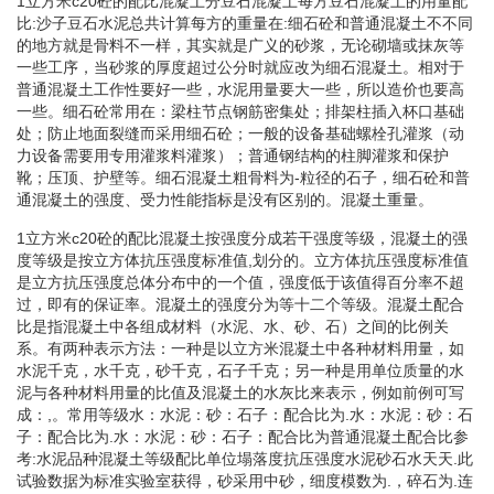
1立方米c20砼的配比混凝土分豆石混凝土每方豆石混凝土的用量配
比:沙子豆石水泥总共计算每方的重量在:细石砼和普通混凝土不不同
的地方就是骨料不一样，其实就是广义的砂浆，无论砌墙或抹灰等
一些工序，当砂浆的厚度超过公分时就应改为细石混凝土。相对于
普通混凝土工作性要好一些，水泥用量要大一些，所以造价也要高
一些。细石砼常用在：梁柱节点钢筋密集处；排架柱插入杯口基础
处；防止地面裂缝而采用细石砼；一般的设备基础螺栓孔灌浆（动
力设备需要用专用灌浆料灌浆）；普通钢结构的柱脚灌浆和保护
靴；压顶、护壁等。细石混凝土粗骨料为-粒径的石子，细石砼和普
通混凝土的强度、受力性能指标是没有区别的。混凝土重量。
1立方米c20砼的配比混凝土按强度分成若干强度等级，混凝土的强
度等级是按立方体抗压强度标准值,划分的。立方体抗压强度标准值
是立方抗压强度总体分布中的一个值，强度低于该值得百分率不超
过，即有的保证率。混凝土的强度分为等十二个等级。混凝土配合
比是指混凝土中各组成材料（水泥、水、砂、石）之间的比例关
系。有两种表示方法：一种是以立方米混凝土中各种材料用量，如
水泥千克，水千克，砂千克，石子千克；另一种是用单位质量的水
泥与各种材料用量的比值及混凝土的水灰比来表示，例如前例可写
成：,。常用等级水：水泥：砂：石子：配合比为.水：水泥：砂：石
子：配合比为.水：水泥：砂：石子：配合比为普通混凝土配合比参
考:水泥品种混凝土等级配比单位塌落度抗压强度水泥砂石水天天.此
试验数据为标准实验室获得，砂采用中砂，细度模数为.，碎石为.连