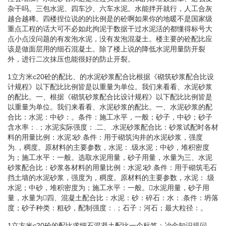
杂干吗。三包水泥、四车沙、六车水泥。水能拌开就行，人工合灰
越合越稀。四楼捏位说的的比例是的砼啊如果你的地暖不是国家级
重点工程的话大可不必如此拘泥于数据干过水泥活的都懂得标号大
点小点没问题的有发泡水泥，没有发泡混凝土。楼主要的砼配比应
该是做面层用的细石混凝土。除了楼上说的降低水泥用量防开裂
外，进行二次抹压也能很好的防止开裂。
1立方米c20砼的配比、的水泥砂浆配合比根据《砌筑砂浆配合比设
计规程》以下配比比例皆是以重量为单位。我们来看看、水泥砂浆
的配比。一、根据《砌筑砂浆配合比设计规程》以下配比比例皆是
以重量为单位。我们来看看、水泥砂浆的配比。一、水泥砂浆的配
合比：水泥：中砂：。条件：施工水平，一般；砂子，中砂；砂子
含水率：.；水泥实际强度：.二、.水泥砂浆配合比：砂浆试配时各材
料的用量比例：水泥∶砂.条件：用于砌筑沟井的水泥砂浆，强度
为.，稠度。原材料的主要参数，水泥：.级水泥；中砂，堆积密度
为；施工水平：一般。选取水泥用量，砂子用量，水量为三、水泥
砂浆配合比：砂浆各材料的用量比例：水泥∶砂.条件：用于砌筑毛石
挡土墙的水泥砂浆，强度为，稠度。原材料的主要参数，水泥：.级
水泥；中砂，堆积密度为；施工水平：一般。水泥用量，砂子用
量，水量为四、混凝土配合比：水泥：砂：碎石：水：.条件：坍落
度；砂子种类：粗砂，配制强度：.；石子：河石；最大粒径：。
1立方米c20砼的配比求细石混凝土配比一个标签：冶金知识提问