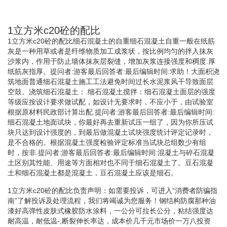
1立方米c20砼的配比
1立方米c20砼的配比细石混凝土的自重细石混凝土自重一般在纸筋
灰是一种用草或者是纤维物质加工成浆状，按比例均匀的拌入抹灰
沙浆内，作用于防止墙体抹灰层裂缝，增加灰浆连接强度和稠度.厚
纸筋灰指厚。提问者:游客最后回答者:最后编辑时间:求助！大面积浇
筑地面普通细石混凝土施工工法避免时间过长水泥浆风干导致面层
空鼓。浇筑细石混凝土：.细石混凝土搅拌：细石混凝土面层的强度
等级应按设计要求做试配，如设计无要求时，不应小于，由试验室
根据原材料民政部计算出配.提问者:游客最后回答者:最后编辑时间:
细石混凝土地面试块，你最好再去重新试压一组了，因为你所压试
块只达到设计强度的，到最后做混凝土试块强度统计评定记录时，
是不合格的。根据混凝土强度检验评定标准当试块总组数少有组
时，按非.提问者:游客最后回答者:最后编辑时间:混凝土与碎石混凝
土区别其性能、用途等方面相对也不同于细石混凝土了。豆石混凝
土和细石混凝土都是混凝土，豆石混凝土应该是细石。
1立方米c20砼的配比负责声明：如需要投诉，可进入“消费者防骗指
南”了解投诉及处理流程，我们将竭诚为您服务！钢结构防腐那种油
漆好高弹性皮肤式橡胶防水涂料，一公分可拉长公分，粘结强度达
耐高温，耐低温-,断裂伸长率达，成本价几千元市场价一万八投资