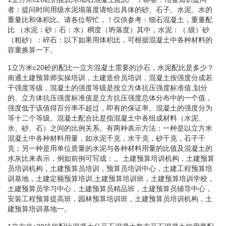
者：提问时间用级水泥塌落度请给出具体的砂、石子、水泥、水的
重量比和体积比。请各位帮忙，！仅供参考：细石混凝土，重量配
比.（水泥：砂：石：水）稠度（坍落度）其中，水泥：（.级）砂
（粗砂）：碎石：以下如果用体积比，可根据混凝土中各种材料的
容重换算一下。
1立方米c20砼的配比一立方混凝土需要的沙石，水泥配比是多少？
南通土建预算师实操培训，土建造价员培训，混凝土按强度分成若
干强度等级，混凝土的强度等级是按立方体抗压强度标准值,划分
的。立方体抗压强度标准值是立方抗压强度总体分布中的一个值，
强度低于该值得百分率不超过，即有的保证率。混凝土的强度分为
等十二个等级。混凝土配合比是指混凝土中各组成材料（水泥、
水、砂、石）之间的比例关系。有两种表示方法：一种是以立方米
混凝土中各种材料用量，如水泥千克，水千克，砂千克，石子千
克；另一种是用单位质量的水泥与各种材料用量的比值及混凝土的
水灰比来表示，例如前例可写成：,。土建预算培训机构，土建预算
员培训机构，土建预算员培训，预算员培训中心，土建工程预算培
训基地，土建定额预算培训,土建预算培训班，土建预算培训学校，
土建预算员学习中心，土建预算员精品班，土建预算员辅导中心，
安装工程预算提高班，园林预算培训班，土建预算员培训机构，土
建预算培训基地一。