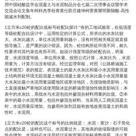
用中国硅酸盐学会混凝土与水泥制品分会七届二次理事会议暨学术
交流会论文集年柯科杰李桂青黄仕阶庄建坤柯蕾黄耀明聚羧酸-高性
能减水剂配制。
1立方米c20砼的配比低标号砼配比探讨:“有的工地试验室，在低强度
等级砼配合比设计中，运用给定的计算公式，所求出的水灰比较
大。水灰比越大，单位水泥用量则越小，没有对照相关规定就直接
指导施工，是严重的设计错误。因为，砼结构所处环境不同，耐久
性要求对其约束也有所不同。如设计强度等级的砼配合比，坍落
度，水泥强度等级.，单位用水量。按照公式计算，水灰比为.，水泥
用量为，计算方法没有错误。经过监理审核，对照《公路桥涵施工
技术规范》表的规定。表混凝土的最大水灰比和最小水泥用量混凝
土结构所处环境无筋混凝土钢筋混凝土最大水灰比最小水泥用量最
大水灰比最小水泥用量温暖地区或寒冷地区，无侵蚀物质影响，与
土直接接触严寒地区或使用除冰盐的桥涵受侵蚀性物质影响注：本
表中的水灰比，系指水与水泥包括外掺混合材料用量的比值。②本
表中的最小水泥用量，包括外掺混合材料。当采用人工捣实混凝土
时，水泥用量应增加。当掺用外加剂且能有效地改善混凝土的和易
性时，水泥用。
1立方米c20砼的配比这个标号的比例就是：.水泥：黄沙：石子简化
点的配比是，这样也可以。水泥量过大，其地表的收缩裂缝的可能
性会增加。水泥砂石水这是经过实验室测试的标准数据晕、这么复