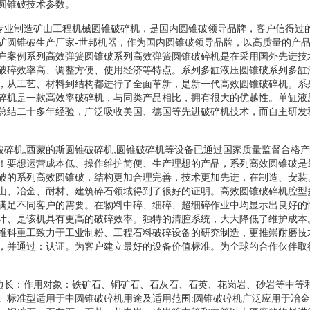
圆锥破技术参数。
器专业制造矿山工程机械圆锥破碎机，是国内圆锥破领导品牌，客户信得过
矿圆锥破生产厂家-世邦机器，作为国内圆锥破领导品牌，以高质量的产
户案例系列高效弹簧圆锥破系列高效弹簧圆锥破碎机是在采用国外先进技
破碎效率高、调整方便、使用经济等特点。系列多缸液压圆锥破系列多缸
，从工艺、材料到结构都进行了全面革新，是新一代高效圆锥破碎机。系
碎机是一款高效率破碎机，与同类产品相比，拥有很大的优越性。单缸液
总结二十多年经验，广泛吸收美国、德国等先进破碎机技术，而自主研发
锥破碎机,西蒙的斯圆锥破碎机,圆锥破碎机等设备已通过国家质量监督合格
！要想运营成本低、操作维护简便、生产理想的产品，系列高效圆锥破是
破的系列高效圆锥破，结构更加合理完善，技术更加先进，在制造、安装
山、冶金、耐材、建筑碎石领域得到了很好的证明。高效圆锥破碎机腔型
满足不同客户的需要。在物料中碎、细碎、超细碎作业中均显示出良好的
计、是该机具有更高的破碎效率。独特的清腔系统，大大降低了维护成本
维科重工致力于工业制粉、工程石料破碎设备的研究制造，更推崇耐磨技
，并通过：认证。为客户建立最好的设备价值标准。为全球的合作伙伴取
料边长：作用对象：铁矿石、铜矿石、石灰石、石英、花岗岩、砂岩等中等
。标准型适用于中圆锥破碎机用途及适用范围:圆锥破碎机广泛应用于冶