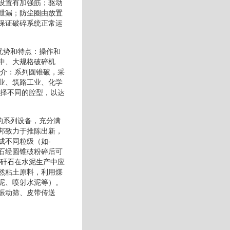
设置有加强筋；驱动
泄漏；防尘圈由放置
保证破碎系统正常运
优势和特点：操作和
中、大规格破碎机
简介：系列圆锥破，采
业、筑路工业、化学
选择不同的腔型，以达
的系列设备，充分满
邦致力于推陈出新，
成不同粒级（如-
石经圆锥破粉碎后可
煤矸石在水泥生产中应
然粘土原料，利用煤
泥、喷射水泥等）。
振动筛、皮带传送