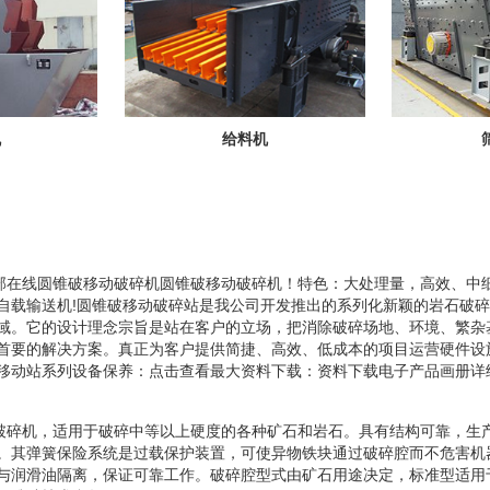
机
给料机
服部在线圆锥破移动破碎机圆锥破移动破碎机！特色：大处理量，高效、中
自载输送机!圆锥破移动破碎站是我公司开发推出的系列化新颖的岩石破
域。它的设计理念宗旨是站在客户的立场，把消除破碎场地、环境、繁杂
首要的解决方案。真正为客户提供简捷、高效、低成本的项目运营硬件设
移动站系列设备保养：点击查看最大资料下载：资料下载电子产品画册详
锥破碎机，适用于破碎中等以上硬度的各种矿石和岩石。具有结构可靠，生
。其弹簧保险系统是过载保护装置，可使异物铁块通过破碎腔而不危害机
与润滑油隔离，保证可靠工作。破碎腔型式由矿石用途决定，标准型适用