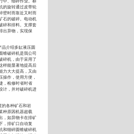
行中、细碎作业。标
机的旋转通过皮带轮
碎壁时而靠近又时而
矿石的破碎。电动机
破碎和排料。支撑套
排出异物，实现保
产品介绍多缸液压圆
圆锥破碎机是我公司
破碎机，由于采用了
这样能显著地提高后
能力大大提高，又由
压操作，使用方便，
捷，检修时省时省
设计，并对破碎机进
度的各种矿石和岩
某种原因机器超载
出，如异物卡在排矿
下，排矿口自动复
机和细碎圆锥破碎机