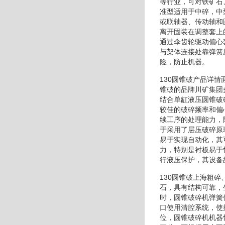
等行业，可对铁矿石
准型适用于中碎，中
或联轴器、传动轴和
离开固装在调整套上
通过伞齿轮驱动偏心
与架体连接处靠弹簧
险，防止机器。
130圆锥破产品详
锥破的品牌川矿集团
结合单缸液压圆锥破
较佳的破碎频率和偏
续工序的处理能力，
于采用了层压破碎原
易于实现自动化，其
力，特别是衬板易于
行液压保护，其设备
130圆锥破上海粗
石，具有结构可靠，
时，圆锥破碎机弹簧
口使用清腔系统，使
位，圆锥破碎机机器