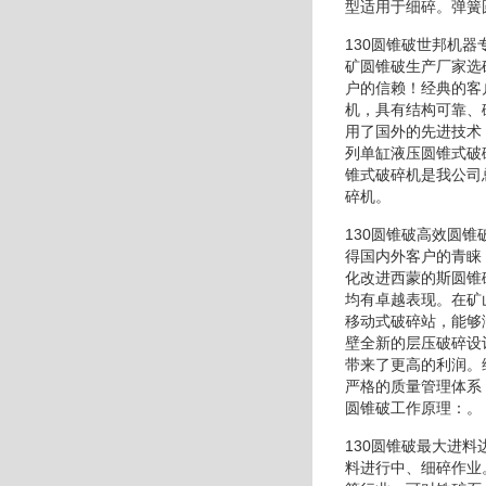
型适用于细碎。弹簧
130圆锥破世邦机
矿圆锥破生产厂家选
户的信赖！经典的客
机，具有结构可靠、
用了国外的先进技术
列单缸液压圆锥式破
锥式破碎机是我公司
碎机。
130圆锥破高效圆
得国内外客户的青睐
化改进西蒙的斯圆锥
均有卓越表现。在矿
移动式破碎站，能够
壁全新的层压破碎设
带来了更高的利润。
严格的质量管理体系
圆锥破工作原理：。
130圆锥破最大进
料进行中、细碎作业