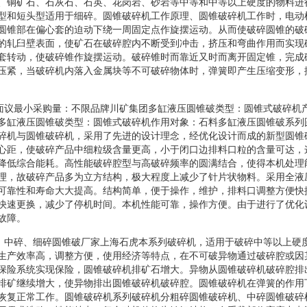
、铜矿石、石灰石、石英、花岗岩、砂岩等中等和中等以上硬度的物料进
型和短头型适用于细碎。圆锥破碎机工作原理、圆锥破碎机工作时，电动
圆锥部在偏心套的迫动下绕一周固定点作旋摆运动。从而使破碎圆锥的破
的轧臼壁表面，使矿石在破碎腔内不断受到冲击，挤压和弯曲作用而实现
套转动，使破碎锥作旋摆运动。破碎锥时而靠近又时而离开固定锥，完成
压紧，当破碎机内落入金属块等不可破碎物体时，弹簧即产生压缩变形，
情面议最小采购量：不限品牌川矿集团多缸液压圆锥破类型：圆锥式破碎机
多缸液压圆锥破类型：圆锥式破碎机作用对象：石料多缸液压圆锥破系列
碎机与圆锥破碎机，采用了先进的设计理念，经优化设计而成的新型圆锥
心距，使破碎产品中细粒级含量更高，小于闭口边排料口粒的含量可达，
降低综合能耗。高性能破碎腔型与高破碎频率的圆满结合，使得本机处理
理，故破碎产品多为立方结构，极大程度上减少了针片状物料。采用全液
可靠性和寿命大大提高。结构简单，便于操作，维护，排料口调整方便快
快速更换，减少了停机时间。本机性能可靠，操作方便。由于进行了优化
故障。
碎、中碎、细碎圆锥破厂家上海石虎本系列破碎机，适用于破碎中等以上硬
生产效率高，调整方便，使用经济等特点，在不可破异物通过破碎腔或因
保险系统实现保险，圆锥破碎机排矿石增大。异物从圆锥破碎机破碎腔排
排矿继续增大，使异物排出圆锥破碎机破碎腔。圆锥破碎机在弹簧的作用
恢复正常工作。圆锥破碎机系列破碎机分粗碎圆锥破碎机、中碎圆锥破碎