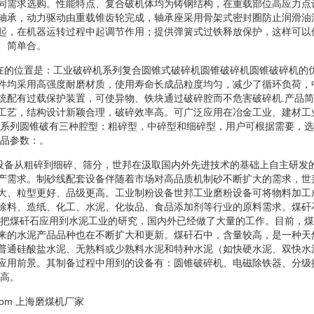
同需求选购。性能特点、复合破机体均为铸钢结构，在重载部位高应力点
轴承，动力驱动由重载锥齿轮完成，轴承座采用骨架式密封圈防止润滑油
起，在机器运转过程中起调节作用；提供弹簧式过铁释放保护，这样可以
、简单合。
所在的位置是：工业破碎机系列复合圆锥式破碎机圆锥破碎机圆锥破碎机的
件均采用高强度耐磨材质，使用寿命长成品粒度均匀，减少了循环负荷，
统配有过载保护装置，可使异物、铁块通过破碎腔而不危害破碎机.产品
工艺，结构设计新颖合理，破碎效率高。可广泛应用在冶金工业、建材工
.系列圆锥破有三种腔型：粗碎型，中碎型和细碎型，用户可根据需要，
产品参数：。
分设备从粗碎到细碎、筛分，世邦在汲取国内外先进技术的基础上自主研发
产需求。制砂线配套设备伴随着市场对高品质机制砂不断扩大的需求，世
大、粒型更好、品级更高。工业制粉设备世邦工业磨粉设备可将物料加工
涂料、造纸、化工、水泥、化妆品、食品添加剂等行业的原料需求。煤矸
.把煤矸石应用到水泥工业的研究，国内外已经做了大量的工作。目前，
来的水泥产品品种也在不断扩大和更新。煤矸石中，含量较高，是一种天
普通硅酸盐水泥、无熟料或少熟料水泥和特种水泥（如快硬水泥、双快水
应用前景。其制备过程中用到的设备有：圆锥破碎机、电磁除铁器、分级
以高。
com
上海磨煤机厂家