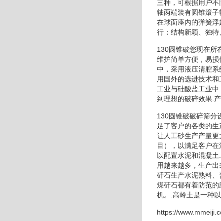
三种，可根据用户不
轴两端装有圆锥滚子
在球面座内的弹簧浮
行；结构新颖、独特
130圆锥破您现在
维护简单方便，易损
中，采用液压清腔系
用国外的选进技术和
工业与硅酸盐工业中
到理想的破碎效果.
130圆锥破破碎筛
足了客户的各类的生
让人工砂生产产量更
目），以满足客户在
以配置水泥和混凝土
用越来越多，生产出
矸石生产水泥熟料、
煤矸石都有着防范的
机。.高岭土是一种
https://www.mmeiji.