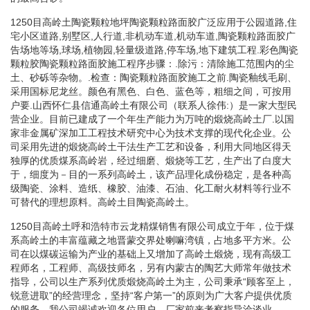
1250目高岭土陶瓷颗粒地坪陶瓷颗粒路面胶广泛应用于公园道路,住
宅小区道路,别墅区,人行道,非机动车道,机动车道,陶瓷颗粒路面胶广
告场地等场,球场,植物园,轻量级道路,停车场,地下建筑工程.彩色陶瓷
颗粒胶陶瓷颗粒路面胶施工程序步骤：.除污：清除施工范围内的尘
土、砂砾等杂物。.检查：陶瓷颗粒路面胶施工之前.陶瓷釉线毛刷、
采用国标尼龙丝。颜色有黑色、白色、蓝色等，粗细之间，可按用
户要.山西怀仁县信通高岭土有限公司（联系人徐伟:）是一家大型民
营企业。目前已建成了一个年生产能力为万吨的煅烧高岭土厂.以国
家非金属矿深加工工程技术研究中心为技术支撑的现代化企业。公
司采用先进的煅烧高岭土干法生产工艺和设备，利用大同地区得天
独厚的优质煤系高岭岩，经过细磨、煅烧等工艺，生产出了白度大
于，细度为－目的一系列高岭土，该产品理化成份稳定，是各种高
级陶瓷、涂料、造纸、橡胶、油漆、石油、化工耐火材料等行业不
可替代的理想原料。高岭土目陶瓷高岭土。
1250目高岭土呼和浩特市云龙精煤销售有限公司成立于年，位于煤
系高岭土的丰富蕴藏之地晋蒙交界处喇嘛湾镇，占地多平方米。公
司在以煤碳运输为产业的基础上又增加了高岭土煅烧，现有高级工
程师名，工程师、高级技师名，另有内蒙古的陶艺大师常年做技术
指导，公司以生产系列优质煅烧高岭土为主，公司秉承“顾客至上，
锐意进取”的经营理念，坚持“客户第一”的原则为广大客户提供优质
的服务。我公司竭诚欢迎各位用户、厂家前来考察指导洽谈业