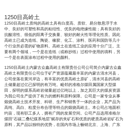
1250目高岭土
1250目高岭土质纯的高岭土具有白度高、质软、易分散悬浮于水
中、良好的可塑性和高的粘结性、优良的电绝缘性能；具有良好的
抗酸溶性、很低的阳离子交换量、较好的耐火性等理化性质。因此
高岭土已成为造纸、陶瓷、橡胶、化工、涂料、医药和国防等几十
个行业所必需的矿物原料。高岭土在造纸工业的应用十分广泛。主
要有两个领域，一个是在造纸（或称抄纸）过程中使用的填料，另
一个是在表面涂布过程中使用的颜料。
1250目高岭土内蒙古众鑫高岭土有限责任公司公司简介内蒙古众鑫
高岭土有限责任公司位于矿产资源蕴藏最丰富的内蒙古清水河县，
公司坐落在黄河岸边，有丰富的优质高岭土原矿，清水河县的高岭
土储量超过亿已探明的有万吨。毗邻的准格尔煤田属国家大型煤
田，探明的煤系高岭岩储量超过亿吨以上，加之其巨大的煤炭资源
为我公司生产提供了有力的燃料和原料保障。公司是一家专业从事
煅烧高岭土技术开发、科研、生产和销售于一体的企业，其产品为
高纯、高白、粒度分布合理等特点的煅烧高岭土。本公司占地面积
约亩，现有职工多人，拥有广阔的发展空间。公司产品选用准格尔
煤田“石碳二叠纪煤系地层”赋存的夹矿石和优质的硬质高岭岩矿石为
原料，其产品以独特的优势，在国内市场上畅销北京、上海、广东