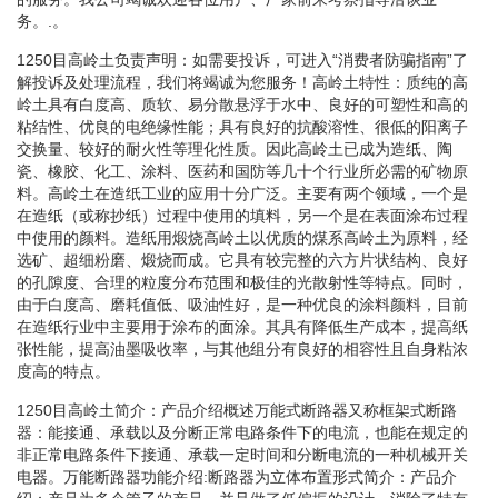
务。.。
1250目高岭土负责声明：如需要投诉，可进入“消费者防骗指南”了
解投诉及处理流程，我们将竭诚为您服务！高岭土特性：质纯的高
岭土具有白度高、质软、易分散悬浮于水中、良好的可塑性和高的
粘结性、优良的电绝缘性能；具有良好的抗酸溶性、很低的阳离子
交换量、较好的耐火性等理化性质。因此高岭土已成为造纸、陶
瓷、橡胶、化工、涂料、医药和国防等几十个行业所必需的矿物原
料。高岭土在造纸工业的应用十分广泛。主要有两个领域，一个是
在造纸（或称抄纸）过程中使用的填料，另一个是在表面涂布过程
中使用的颜料。造纸用煅烧高岭土以优质的煤系高岭土为原料，经
选矿、超细粉磨、煅烧而成。它具有较完整的六方片状结构、良好
的孔隙度、合理的粒度分布范围和极佳的光散射性等特点。同时，
由于白度高、磨耗值低、吸油性好，是一种优良的涂料颜料，目前
在造纸行业中主要用于涂布的面涂。其具有降低生产成本，提高纸
张性能，提高油墨吸收率，与其他组分有良好的相容性且自身粘浓
度高的特点。
1250目高岭土简介：产品介绍概述万能式断路器又称框架式断路
器：能接通、承载以及分断正常电路条件下的电流，也能在规定的
非正常电路条件下接通、承载一定时间和分断电流的一种机械开关
电器。万能断路器功能介绍:断路器为立体布置形式简介：产品介