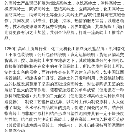
的高岭土产品现已扩展为:煅烧高岭土，水洗高岭土，涂料高岭土，
橡胶高岭土，陶瓷高岭土，造纸高岭土，医药高岭土，化工高岭土
国防高岭土，纳米高岭土等全系列高岭土产品!我们坚持与您真诚合
作，共同发展，以专业、快捷、持续、热情的服务宗旨，以理念领
先，技术领先诚邀国内优秀采购商，各界加盟商，共享辉煌！我们
期待更多有识之士加盟，共创企业品牌，打造一流高岭土！推荐产
品。
1250目高岭土所属行业：化工无机化工原料无机盐品牌：凯利森化
工不限包装说明：公斤包价格说明：议定运输说明：货运及物流交
货说明：按订单高岭土主要在地表之下，其质地和成分的不同可以
直接影响到陶和瓷在窑中的变化目高岭土，所以优质的高岭土可以
制作出出色的器物，而往往多会在其周边建立起名窑，如中国江西
省景德镇、福建省金门县等。高岭土的开发和利用，为景德镇制瓷
业的快速发展奠定了坚实的基础煅烧高岭土，对世界陶瓷工艺的发
展起了重大的变革作用。随着瓷胎最初的单料成瓷（使用瓷石一种
原料制造瓷器）到后来的二元配方（使用瓷石和高岭土两种原料制
造瓷器），制瓷工艺也日益优异。以高岭土作为制瓷原料，大大促
进了陶瓷工艺水平和制品质量的提高，促进了陶瓷的发展。结合性
指高岭土与非塑性原料相结合形成可塑性泥团并具有一定干燥强度
的性能。结合能力的测定目高岭土，是在高岭土中加入标准石英砂
（其质量组成粒级占高岭土，粒级占）。以其仍能保持可塑泥团时
的最高含砂。