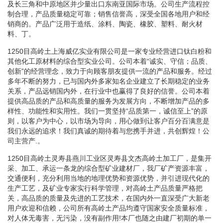
及长三角和中原地区并少量出口东南亚国际市场。公司生产流程控
制合理，产品质量稳定可靠；销售信誉高，深受全国各地用户和经
销商的。产品广泛用于造纸、涂料、陶瓷、橡胶、塑料、耐火材
料、丁。
1250目高岭土上海威亿实业有限公司是一家专业经营进口钛白粉和
其他化工原材料的综合型实业公司。公司本着“诚实、守信；品质、
创新”的经营理念，致力于向顾客朋友提供一流的产品和服务。经过
多年不断的努力，已与国内外多家知名企业建立了长期稳定的业务
关系，产品远销国内外，在行业中也赢得了良好的信誉。公司本着
提供高品质的产品和高质量的服务为发展方向，不断增加产品的多
样性、功能性和实用性。我们一贯坚持“品质第一，诚信至上”的原
则，以客户为中心，以市场为导向，用心做到让客户百分百满意是
我们永远的追求！我们真诚的期待着与您携手并进，共创辉煌！公
司主营产.。
1250目高岭土灵寿县燕川工业区灵寿县文杰高岭土加工厂，是集开
采、加工、承运一条龙的综合型矿业建材厂，我厂矿产资源丰富，
交通便利，充分利用当地的地理优势和资源优势，并引进现代化的
生产工艺，及矿业专家实行科学管理，对高岭土产品质量严格把
关，高品质的质量及先进的工艺技术，在国内外一直深受广大新老
用户欢迎和信赖，公司所有高岭土产品均遵守国家安全质量标准，
对人体无毒害，无污染，没有副作用!本厂也随之由建厂初期的单一