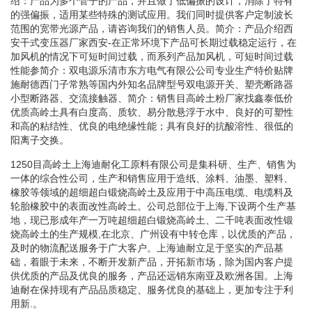
绍：产品为多个管子的产品，并且做了低偏振的设计，消除了特有
的强偏振，适用某些特殊的测试应用。我们同时提供客户定制波长
范围的宽带光源产品，请咨询我们的销售人员。简介：产品介绍西
安干式变压器厂家西安-在正常环境下产品可长期过载稳定运行，在
加风机的情况下可短时间过载，而系列产品加风机，可短时间过载
性能参简介：双电源乐清市东方电气有限公公司专业生产特价贴牌
施耐德西门子常熟等国内外知名品牌型号双电源开关、塑壳断路器
小型断路器、交流接触器、简介：销售目高岭土粉厂家找鑫泰低价
优质高岭土具有白度高、质软、易分散悬浮于水中、良好的可塑性
和高的粘结性、优良的电绝缘性能；具有良好的抗酸溶性、很低的
阳离子交换。
1250目高岭土上海迪耐化工原料有限公司是集科研、生产、销售为
一体的综合性公司，生产和销售应用于造纸、涂料、油墨、塑料、
橡胶等领域的超细超白锻烧高岭土及应用于中高压电缆、电缆料及
轮胎橡胶中的表面改性高岭土。公司总部位于上海,下设两个生产基
地，现已形成年产一万吨超细超白锻烧高岭土、二千吨表面改性锻
烧高岭土的生产规模,在北京、广州设有中转仓库，以优质的产品，
及时的物流配送服务于广大客户。上海迪耐立足于坚实的产品基
础，着眼于未来，不断开发新产品，开拓新市场，除为国内客户提
供优质的产品及优良的服务，产品还远销东南亚及欧洲各国。上海
迪耐在保持现有产品品质稳定、服务优良的基础上，更加专注于利
用新.。