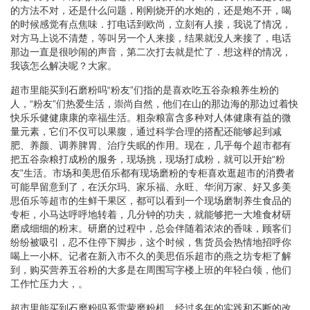
的方法不对，还是什么问题，刚刚烧开的水炮的，还是炮不开，喝
的时候感觉有点焦味．打电话到欧尚，立刻有人接，我说了情况，
对方马上说不清楚，等叫另一个人来接，结果就没人来接了，电话
那边一直是很吵闹的声音，第二次打去就是忙了．想这样的情况，
我该怎么解决呢？大家。
超市里能买到石磨粉吗“粉友”们指的是喜欢吃五谷杂粮养生粉的
人，“粉友”们热爱生活，崇尚自然，他们在山的那边海的那边过着快
快乐乐健健康康的幸福生活。粗杂粮富含多种对人体健康有益的微
量元素，它们不仅可以果腹，通过科学合理的搭配还能够起到减
肥、养颜、调养脾胃、治疗失眠的作用。现在，几乎每个超市都有
把五谷杂粮打成粉的服务，现场挑，现场打成粉，就可以开始“粉
友”生活。市场和美思佰乐都有现场磨粉的专柜喜欢逛超市的消费者
可能早留意到了，在沃尔玛、家乐福、永旺、华润万家、好又多美
思佰乐等超市的生鲜干果区，都可以看到一个现场磨制养生食品的
专柜，小马达呼呼地转着，几分钟的功夫，就能够把一大堆食材研
磨成细细的粉末。研磨的过程中，总会伴随着浓浓的香味，顾客们
纷纷被吸引，忍不住停下脚步，这个时候，售货员会热情地招呼你
喝上一小杯。记者在新入市不久的美思佰乐超市的燕之坊专柜了解
到，购买营养五谷粉的大多是在周围写字楼上班的年轻白领，他们
工作忙压力大，。
超市里能买到石磨粉吗系雷蒙磨粉机，经过多年的实践和不断的改