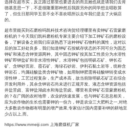
选择在超市买，反正路过那里也要进去的而且她也就是请我们去肯
德基意思一下，不是很隆重那种然后我跟另外的同学想去唱歌算
了，但生日那同学五音不全不喜欢唱所以去年我们是去了火锅店
的。
超市里能买到石磨粉吗凯科技术咨询贺经理 哪里有卖钾矿石雷蒙磨
粉机的？今天我们凯科磨粉机专家主要介绍下加工钾矿石的磨粉设
备，了解设备之前我们应该熟悉下这种钾矿石物料的属性，这对以
后的加工好处良多，我们知道钾矿石按赋存状态的不同可分为固态
钾矿和液态含钾资源两种。其中固态钾矿按其加工性质分为水溶性
钾矿即钾盐矿和非水溶性钾矿。水溶钾矿包括明矾石矿、钾长石
矿、含钾砂页岩、霞石矿、海绿石砂岩、伊利石黏土岩等，统称含
钾岩石，均属硅酸盐类含钾矿物，如用制钾肥需将硅酸钾转变成水
溶性钾，工艺过程复杂，生产成本高，故当前除明矾石矿正在综合
开发利用外，其余含钾岩石尚未进行正规开发。液态含钾资源包括
井盐苦卤、富钾盐湖卤水和海盐苦卤。 哪里有卖钾矿石雷蒙磨粉机
的？在广阔的农村地带，农业的快速发展，也与钾矿石息息相关，
应为农作物的生长也需要钾的一份力，钾是农业三大肥料之一,对绝
大多数农作物都有明显的增产效果,专家估计国内需要补钾的耕地至
少占以上,而。
https://www.mmeiji.com
上海磨煤机厂家