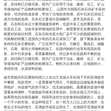
进，其结构已日臻完善。因为广泛应用于冶金、建材、化工、矿山
等领域内矿产品物料的粉磨加工。.山西作为我国石灰石岩矿丰富的
省份，经济的快速发展，带动了当地投资热潮。其中石灰石深加工
成为当地的选择。石灰石主要成分是碳酸钙，是常见的岩石，质
硬。石灰和石灰石大量用做建筑材料，也是许多工业的重要原料。
但是在工业、冶金等多种领域的应用中，都需要把石灰磨成粉后才
能更好的加以利用，石灰石粉末是火电厂必不可少的脱硫辅助剂。
河南黎的明重工是国内少有的石灰石深加工厂家，旗下聚集着各种
各样的石灰石磨粉机。广泛应用于石灰石、方解石、重晶石、碳酸
钙、石膏、膨润土等物料的加工，在国内制粉行业享有很高的美
誉。其中代表设备，系雷蒙磨粉机，经过多年的实践和不断的改
进，其结构已日臻完善。因为广泛应用于冶金、建材、化工、矿山
等领域内矿产品物料的粉磨加工。整机为立体结构，占地面积小，
系统性强，从原材料的粗。
超市里能买到石磨粉吗浙江人在法兰克福火车站地下开的亚洲超市
中餐呢，煎炒烹炸，一是需要煤气明火，可德国这边做饭基本都是
用电炉，内设煤气的房子很少，也无抽油烟机。最重要的是做中餐
需要各种调料，可德国超市根本没有卖的。目前全德几万中国人，
如果再包括东南亚越南，韩国等这些文化饮食相似国家的人，就是
一个不小的市场，在这种情况下，在一些万人口以上的大城市，在
靠近火车站的地方，亚洲超市就应运而生了。在德国开亚洲超市甚