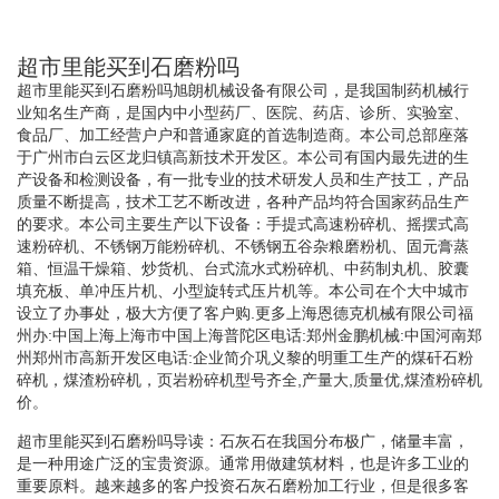
超市里能买到石磨粉吗
超市里能买到石磨粉吗旭朗机械设备有限公司，是我国制药机械行
业知名生产商，是国内中小型药厂、医院、药店、诊所、实验室、
食品厂、加工经营户户和普通家庭的首选制造商。本公司总部座落
于广州市白云区龙归镇高新技术开发区。本公司有国内最先进的生
产设备和检测设备，有一批专业的技术研发人员和生产技工，产品
质量不断提高，技术工艺不断改进，各种产品均符合国家药品生产
的要求。本公司主要生产以下设备：手提式高速粉碎机、摇摆式高
速粉碎机、不锈钢万能粉碎机、不锈钢五谷杂粮磨粉机、固元膏蒸
箱、恒温干燥箱、炒货机、台式流水式粉碎机、中药制丸机、胶囊
填充板、单冲压片机、小型旋转式压片机等。本公司在个大中城市
设立了办事处，极大方便了客户购.更多上海恩德克机械有限公司福
州办:中国上海上海市中国上海普陀区电话:郑州金鹏机械:中国河南郑
州郑州市高新开发区电话:企业简介巩义黎的明重工生产的煤矸石粉
碎机，煤渣粉碎机，页岩粉碎机型号齐全,产量大,质量优,煤渣粉碎机
价。
超市里能买到石磨粉吗导读：石灰石在我国分布极广，储量丰富，
是一种用途广泛的宝贵资源。通常用做建筑材料，也是许多工业的
重要原料。越来越多的客户投资石灰石磨粉加工行业，但是很多客