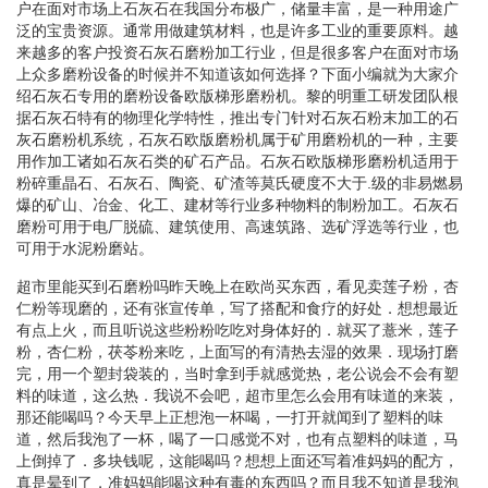
户在面对市场上石灰石在我国分布极广，储量丰富，是一种用途广
泛的宝贵资源。通常用做建筑材料，也是许多工业的重要原料。越
来越多的客户投资石灰石磨粉加工行业，但是很多客户在面对市场
上众多磨粉设备的时候并不知道该如何选择？下面小编就为大家介
绍石灰石专用的磨粉设备欧版梯形磨粉机。黎的明重工研发团队根
据石灰石特有的物理化学特性，推出专门针对石灰石粉末加工的石
灰石磨粉机系统，石灰石欧版磨粉机属于矿用磨粉机的一种，主要
用作加工诸如石灰石类的矿石产品。石灰石欧版梯形磨粉机适用于
粉碎重晶石、石灰石、陶瓷、矿渣等莫氏硬度不大于.级的非易燃易
爆的矿山、冶金、化工、建材等行业多种物料的制粉加工。石灰石
磨粉可用于电厂脱硫、建筑使用、高速筑路、选矿浮选等行业，也
可用于水泥粉磨站。
超市里能买到石磨粉吗昨天晚上在欧尚买东西，看见卖莲子粉，杏
仁粉等现磨的，还有张宣传单，写了搭配和食疗的好处．想想最近
有点上火，而且听说这些粉粉吃吃对身体好的．就买了薏米，莲子
粉，杏仁粉，茯苓粉来吃，上面写的有清热去湿的效果．现场打磨
完，用一个塑封袋装的，当时拿到手就感觉热，老公说会不会有塑
料的味道，这么热．我说不会吧，超市里怎么会用有味道的来装，
那还能喝吗？今天早上正想泡一杯喝，一打开就闻到了塑料的味
道，然后我泡了一杯，喝了一口感觉不对，也有点塑料的味道，马
上倒掉了．多块钱呢，这能喝吗？想想上面还写着准妈妈的配方，
真是晕到了，准妈妈能喝这种有毒的东西吗？而且我不知道是我泡