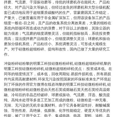
拌磨、气流磨、干湿振动磨等，传统的球磨机存在能耗大、产品粒
径大、对产品污染大等缺点，但经过改良的球磨机和大型分级机配
套已成功地应用于超细重质碳酸钙的生产。雷蒙磨因其工作稳定，
产量大，已被普遍应用于非金属矿深加工，但用该设备加工的产品
细度一般在-目之间，且产品的收集系统分离效果差，大量的细粉在
系统内部循环而造成动力的浪费，对于目以上的微粉，其除尘器的
能力很差；气流磨的细度调整灵活，但能耗指标较高，系统投资费
用高；湿法搅拌磨产品细度小，但细度调整欠灵活；球磨机和振动
磨加分级机系统，产品粒径小、系统调整灵活，可形成大规模生
产。对于硅微粉超细粉碎、提纯和改性，国内已做了大量的研究工
作。
冲旋粉碎硅粉黎的明重工科技硅微粉粉碎机,硅微粉超细粉碎机黎的
明重工科技硅微粉粉碎机,硅微粉超细粉碎机优点：.投资成本低。在
同等的细度情况下，成本低，回收周期短.易损件损耗低，所有易损
件均采用高耐磨材料.环保无污染按照国家的环保标准来生产环境起
到了环保的作用官方微博在线咨询黎的明重工科技硅微粉粉碎机,硅
微粉超细粉碎机硅微粉是由天然石英或熔融石英天然石英经高温熔
融、冷却后的非晶态经破碎、球磨或振动、气流磨、浮选、酸洗提
纯、高纯水处理等多道工艺加工而成的微粉。硅微粉是一种无毒、
无味、无污染的无机非金属材料。由于它具备耐温性好、耐酸碱腐
蚀、导热性差、高绝缘、低膨胀、化学性能稳定、硬度大等优良的
性能，被广泛用于化工、电子、集成电路、电器、塑料、涂料、高