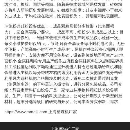
级油漆、橡胶、国防等领域。随着高技术领域的迅猛发展，硅微粉
亦将步入新的历史发展时期。硅微粉的细度：硅灰中细度小于微米
的占以上，平均粒径在微米，比表面积为：。其细度和比表面积。
冲旋粉碎硅粉设备优点：．成品颗粒形状好多棱形（比表面积
大），适合高端客户要求。．成品率高，细粉少-目成品占以上；目
以下细粉仅约。．维修率低维护成本低生产吨成品仅小检修一次。
每次小维护费用仅约-元．节能:环保全套设备每小时耗电约度。无粉
尘飞扬．产能高每小时可生产成品.吨．易操作整套设备仅需两人即
可操作生产．安装方便不用设备基础，设备到位落地即可生产.占地
面积小.金属硅颗粒专用生产线作业流程金属硅原料进入超细破碎机
加工成粒度达到以下颗粒通过提升机进入料仓通过电动给料机和除
铁器进入主机以每分钟转左右的速度利用合金刀头把物料充分击碎
利用风力选料机把合格颗粒及时选走，避免二次撞击通过刹克龙
（旋风除尘器）的下料器进入振动筛，进行分级包装成品。公司介
绍：辉县市新科矿山设备厂是一家专业从事物料颗粒技术设备研
发、生产、销售于一体的科技型企业。公司还长期致力于新型耐磨
材料，超细分选等项目的研究与开发。公司本着务实创新，追求。
https://www.mmeiji.com
上海磨煤机厂家
上海磨煤机厂家