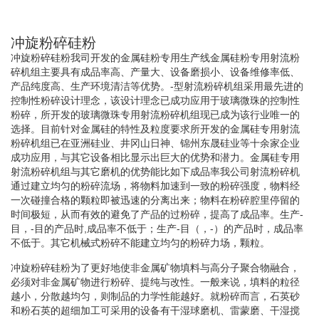
冲旋粉碎硅粉
冲旋粉碎硅粉我司开发的金属硅粉专用生产线金属硅粉专用射流粉
碎机组主要具有成品率高、产量大、设备磨损小、设备维修率低、
产品纯度高、生产环境清洁等优势。-型射流粉碎机组采用最先进的
控制性粉碎设计理念，该设计理念已成功应用于玻璃微珠的控制性
粉碎，所开发的玻璃微珠专用射流粉碎机组现已成为该行业唯一的
选择。目前针对金属硅的特性及粒度要求所开发的金属硅专用射流
粉碎机组已在亚洲硅业、井冈山日神、锦州东晟硅业等十余家企业
成功应用，与其它设备相比显示出巨大的优势和潜力。金属硅专用
射流粉碎机组与其它磨机的优势能比如下成品率我公司射流粉碎机
通过建立均匀的粉碎流场，将物料加速到一致的粉碎强度，物料经
一次碰撞合格的颗粒即被迅速的分离出来；物料在粉碎腔里停留的
时间极短，从而有效的避免了产品的过粉碎，提高了成品率。生产-
目，-目的产品时,成品率不低于；生产-目（，-）的产品时，成品率
不低于。其它机械式粉碎不能建立均匀的粉碎力场，颗粒。
冲旋粉碎硅粉为了更好地使非金属矿物填料与高分子聚合物融合，
必须对非金属矿物进行粉碎、提纯与改性。一般来说，填料的粒径
越小，分散越均匀，则制品的力学性能越好。就粉碎而言，石英砂
和粉石英的超细加工可采用的设备有干湿球磨机、雷蒙磨、干湿搅