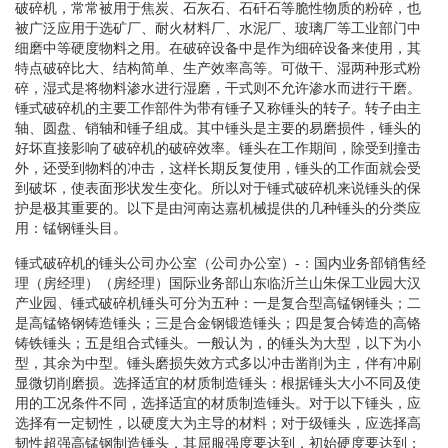
破碎机，常常被用于焦炭、石灰石、石矸石等脆性物质的粉碎，也
被广泛应用于选矿厂、耐火材料厂、水泥厂、玻璃厂等工业部门中
细磨中等硬度物料之用。在破碎设备中是作为细碎设备来使用，其
特点破碎比大、结构简单、生产效率高等。可做干、湿两种形式粉
碎，湿式是将物料渗水进行湿磨，干式则不允许渗水而进行干磨。
锤式破碎机的主要工作部件为带有锤子又称锤头的转子。转子由主
轴、圆盘、销轴和锤子组成。其中锤头是主要的易磨损件，锤头的
好坏直接影响了破碎机的破碎效率。锤头在工作期间，除受到撞击
外，还受到物料的冲击，这样长期反复使用，锤头的工作面就会受
到破坏，使表面形状发生变化。所以对于锤式破碎机来说锤头的保
护是极其重要的。以下是由河南达嘉机械提供的几种锤头的分类应
用：锰钢锤头目。
锤式破碎机的锤头公司办公室（公司办公室）-：国内业务部销售经
理（房经理）（房经理）国际业务部山东临沂兰山朱保工业园大汉
产业园、锤式破碎机锤头可分为五种：一是复合型高锰钢锤头；二
是高锰铬钢铸造锤头；三是合金钢锻造锤头；四是复合铸造的高铬
铸铁锤头；五是组合式锤头。一般认为，的锤头为大型，以下为小
型，其余为中型。锤头磨损失效方式多以冲击凿削为主，伴有冲刷
显微切削磨损。选择适宜的材质制造锤头：根据锤头大小不同及使
用的工况条件不同，选择适宜的材质制造锤头。对于以下锤头，应
选择有一定韧性，以硬度大为主导的材料；对于级锤头，应选择高
韧性超强高锰钢制造锤头，其屈服强度要达到，初始硬度要达到；