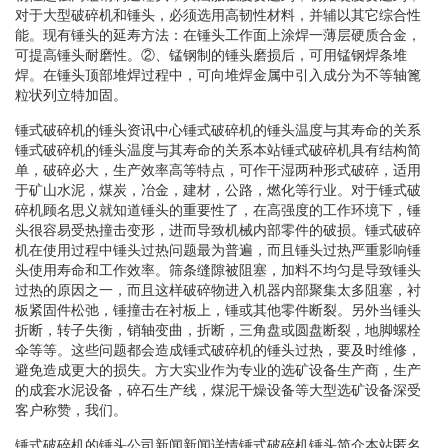
对于大型破碎机和锤头，必须选用高韧性材料，并辅以其它综合性
能。现有锤头的延寿方法：在锤头工作面上涂焊一薄层硬质合金，
可提高锤头耐磨性。②、锰钢制的锤头磨损后，可用锰钢焊条堆
焊。在锤头顶部堆焊过程中，可向堆焊金属中引入成分为不等轴篦
粒状列立特加固。
锤式破碎机的锤头资讯中心锤式破碎机的锤头温度与其寿命的关系
锤式破碎机的锤头温度与其寿命的关系本站锤式破碎机具有结构简
单，破碎必大，生产效率高等特点，可作干湿两种形式破碎，适用
于矿山水泥，煤炭，冶金，建材，公路，燃化等行业。对于锤式破
碎机顾名思义就知道锤头的重要性了，在高强度的工作环境下，锤
头很容易受热撞击变形，进而导致机械内部零件的破损。锤式破碎
机在使用过程中锤头过热问题最为普遍，而且锤头过热严重影响锤
头使用寿命和工作效率。筛条缝隙被阻塞，加料不均匀是导致锤头
过热的原因之一，而且这样破碎物进入机器内部聚集太多阻塞，衬
板紧固件松弛，锤撞击在衬板上，锤或其他零件断裂。另外当锤头
折断，转子失衡，销轴变曲，折断，三角盘或圆盘断裂，地脚螺栓
伞等等。这些问题都会造成锤式破碎机的锤头过热，要及时维修，
避免造成更大的损失。方大实业作为专业的选矿设备生产商，生产
的成套水泥设备，碎石生产线，煤泥干燥设备等大型选矿设备深受
客户称赞，我们。
锤式破碎机的锤头公司新闻新闻详情锤式破碎机锤头简介本站匿名