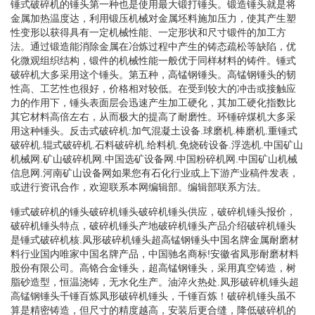
锤式破碎机的锤头第一种也是使用最大锻打锤头。锻造锤头就是将
金属加热温度达，利用锻压机械对金属坯料施加压力，使其产生塑
性变形以获得具有一定机械性能、一定形状和尺寸锻件的加工方
法。通过锻造能消除金属在冶炼过程中产生的铸态疏松等缺陷，优
化微观组织结构，锻件的机械性能一般优于同样材料的铸件。锤式
破碎机大多采用这个锤头。第五种，高锰钢锤头。高锰钢锤头的韧
性高、工艺性也很好，价格相对较低。在受到较大的冲击或接触应
力的作用下，锤头表面层会迅速产生加工硬化，其加工硬化指数比
其它材料高倍左右，从而极大的提高了耐磨性。环锤碎煤机大多采
用这种锤头。反击式破碎机:加气混凝土设备.球磨机.棒磨机.重锤式
破碎机.辊式破碎机.石料破碎机.给料机.免烧砖设备.浮选机.中国矿山
机械网.矿山破碎机网.中国选矿设备网.中国粉碎机网.中国矿山机械
信息网.河南矿山设备网如果您有石化行业或上下游产业稿件发表，
或进行资讯合作，欢迎联系本网编辑部。编辑部联系方法。
锤式破碎机的锤头破碎机锤头破碎机锤头供应，破碎机锤头报价，
破碎机锤头特点，破碎机锤头产地破碎机锤头产品介绍破碎机锤头
是锤式破碎机核.凤形破碎机锤头超高锰钢锤头中国名牌金属耐磨材
料行业国内唯家中国名牌产品，中国驰名商标!安徽省凤形耐磨材料
股份有限公司。高铬合金锤头，超高锰钢锤头，采用真空铸造，树
脂砂造型，恒温浇铸，无水化生产。油淬火热处.凤形破碎机锤头超
高锰钢锤头千锤百炼凤形破碎机锤头，千锤百炼！破碎机锤头虽不
算是精密铸造，但尺寸的精度越高，安装后更合缝，降低破碎机的