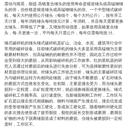
震动与摇晃，能提.高铬复合锤头的使用寿命是锻造锤头或高锰钢锤
头的倍，但价格是锻造锤头或高锰钢锤头的倍。一个中型锤式破碎
机，每天大约使用公斤锤头（每组个，每个大约公斤），按年开工
天计算，每年消耗锤头每吨按元计算，年消耗.，并且每天需要更换
次锤头，即降低了产量，又增加劳动强度，如果使用高铬复合锤
头，每-天更换一次，平均每天只需公斤，每年仅需每吨按.计。
锤式破碎机的锤头锤式破碎机是矿山、冶金、水泥、建筑等行业中
常用的破碎设备。目前锤式破碎机的锤头大多是采用高锰钢为主要
耐磨材料制作，但高锰钢的的耐磨性并不理想，因此在工作过程中
会受到很大的磨损，从而影响破碎机的工作效率。红的星机器的研
究人员通过对磨损后的锤头进行失效分析，可为选择耐磨性更好的
材质提供理论依据。对锤头的工作状态分析，锤头的主要破碎区域
为与破碎机运转方向相同处锤面，由于锤头不断磨损，矿石对锤头
的磨损方式也将发生变化。在初期，主要是撞击受力，而当锤头磨
损到一定程度，出矿粒度增大时，就必须换锤面或更换锤头。锤式
破碎机工作频率高、运行速度快。当新锤面刚刚工作时，工作区与
矿石是以撞击形式相接触的、物料与锤面产生撞击坑，撞击坑造成
的变形使锤面产生加工硬化，形成加工硬化层。随着物料对硬化层
的多次撞击便形成了疲劳裂纹，裂纹的延长交割形成磨屑，磨屑在
矿物的冲击下脱离锤面造成了材料的磨损。当锤头被磨损到一定程
度时，工作区不。