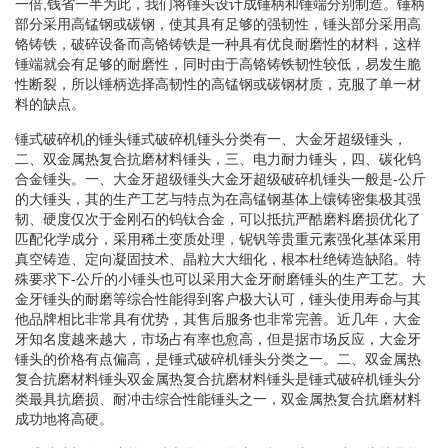
一倍,钱省一半为此，我们将锤头设计成锤柄和锤端分别制造。锤柄
部分采用高锰钢或碳钢，使其具有足够的强韧性，锤头部分采用高
铬铸铁，破碎设备而高铬铸铁是一种具有优良耐磨性的材料，这样
锤端就会有足够的耐磨性，同时由于高铬铸铁韧性较低，易发生脆
性断裂，所以锤柄选择高韧性的高锰钢或碳钢材质，克服了单一材
料的缺点。
锤式破碎机的锤头锤式破碎机锤头分类有一、大金牙超级锤头，
二、双金属热复合抗磨材料锤头，三、电力耐力锤头，四、碳化钨
合金锤头。一、大金牙超级锤头大金牙超级破碎机锤头一般是-公斤
的大锤头，其的生产工艺与特点为在高锰钢基体上镶铸密集极其强
韧、硬度仅次于金刚石的钨钛合金，可以抵抗严酷磨料磨损优化了
匹配化学成分，采用稀土变质处理，铌钒等贵重元素强化基体采用
真空铸造、定向凝固技术、晶粒大大细化，根本杜绝铸造缺陷。特
殊要求下-公斤的小锤头也可以采用大金牙耐磨锤头的生产工艺。大
金牙锤头的耐磨等综合性能得到客户极大认可，锤头使用寿命与其
他品牌相比非常具有优势，其售后服务也非常完善。近几年，大金
牙知名度越来越大，市场占有率也愈高，但是据市场反应，大金牙
锤头的价格有点偏高，是锤式破碎机锤头分类之一。二、双金属热
复合抗磨材料锤头双金属热复合抗磨材料锤头是锤式破碎机锤头分
类最具抗磨损、耐冲击综合性能锤头之一，双金属热复合抗磨材料
成功地将高硬。