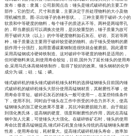
发布：修改：隶属：公司新闻点击：锤头是锤式破碎机的主要工作
部件，它的型式、尺寸和质量，主要决定于所处理物料的大小及物
理机械性质。图-示出锤子的各种形状。、三种主要用于破碎-大小的
软质和中等硬度的物料，每个锤子的质进从不等。两种是两端带孔
的，即当磨损后可以调换次使用，是比较重型的，锤子质量为故可
用于破碎大块（以上）的中等硬度物料如石灰石、砂岩、页岩等两
种，锤子质量达主要用于破碎较坚硬的物料。由于锤头受物料的磨
损作用十分强烈，如用普通碳素钢制造很快就会被磨损。因此通常
采用高锰钢或冷硬铸铁制造。这对破碎中等硬度的物料是适用的，
但对硬物料来说,则使用寿命较短，目前,国外为了延长锤头的使用寿
命,采用马氏体高铬铸铁制作，取得了较好的效果。锤头钢材的化学
成分为:碳.；硅.；锰.；磷。
锤式破碎机的锤头锤式破碎机锤头材料的选择锰钢锤头目前国内锤
式破碎机的破碎机锤头大部分使用高锰钢材质，其耐磨性不够，使
用寿命非常短。破碎石灰石的锤头一般可使用一，在某些特殊条件
下，使用不到。同时由于锤头在工作中所受的冲击力并不大，使高
锰钢锤头的加工硬化效果不显著，其抗冲刷磨损能力差。由于能起
到强化奥氏体，提高钢的硬度、强度和耐磨性的作用，因此在高锰
钢中加人元素，可使锤头大大强化。在破碎铁矿石时，锤头的使用
寿命比普通高锰钢提高,锤式碎石机复合锤头传统的高锰钢锤头耐磨
性差，使用寿命短，耗材量大。提高锤式破碎机锤头寿命，效率加