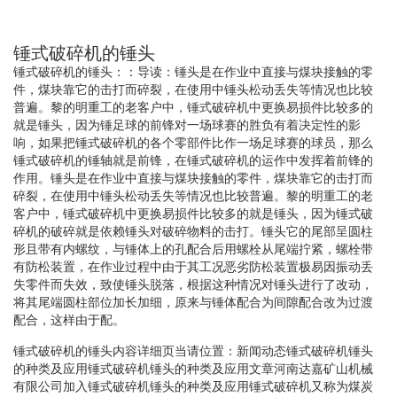
锤式破碎机的锤头
锤式破碎机的锤头：：导读：锤头是在作业中直接与煤块接触的零
件，煤块靠它的击打而碎裂，在使用中锤头松动丢失等情况也比较
普遍。黎的明重工的老客户中，锤式破碎机中更换易损件比较多的
就是锤头，因为锤足球的前锋对一场球赛的胜负有着决定性的影
响，如果把锤式破碎机的各个零部件比作一场足球赛的球员，那么
锤式破碎机的锤轴就是前锋，在锤式破碎机的运作中发挥着前锋的
作用。锤头是在作业中直接与煤块接触的零件，煤块靠它的击打而
碎裂，在使用中锤头松动丢失等情况也比较普遍。黎的明重工的老
客户中，锤式破碎机中更换易损件比较多的就是锤头，因为锤式破
碎机的破碎就是依赖锤头对破碎物料的击打。锤头它的尾部呈圆柱
形且带有内螺纹，与锤体上的孔配合后用螺栓从尾端拧紧，螺栓带
有防松装置，在作业过程中由于其工况恶劣防松装置极易因振动丢
失零件而失效，致使锤头脱落，根据这种情况对锤头进行了改动，
将其尾端圆柱部位加长加细，原来与锤体配合为间隙配合改为过渡
配合，这样由于配。
锤式破碎机的锤头内容详细页当请位置：新闻动态锤式破碎机锤头
的种类及应用锤式破碎机锤头的种类及应用文章河南达嘉矿山机械
有限公司加入锤式破碎机锤头的种类及应用锤式破碎机又称为煤炭