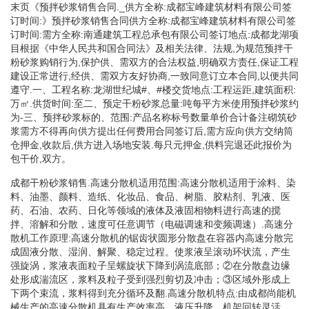
末页《预拌砂浆销售合同._供方全称:成都宝峰建筑材料有限公司签
订时间:》预拌砂浆销售合同供方全称:成都宝峰建筑材料有限公司签
订时间:需方全称:南通建筑工程总承包有限公司签订地点:成都龙湖项
目根据《中华人民共和国合同法》及相关法律、法规,为规范预拌干
粉砂浆购销行为,保护供、需双方的合法权益,明确双方责任,保证工程
建设正常进行,经供、需双方友好协商,一致同意订立本合同,以便共同
遵守.一、工程名称:龙湖世纪城#、#楼交货地点:工程运距,建筑面积:
万㎡.供货时间:至二、预定干粉砂浆总量:吨每平方米使用预拌砂浆约
为-三、预拌砂浆标的、范围:产品名称标号数量单价合计备注砌筑砂
浆需方不得再向供方提出任何费用合同签订后,需方应向供方交纳筒
仓押金,收款后,供方进入场地安装.每只元押金,供料完退还此报价为
包干价,双方。
成都干粉砂浆销售.高速分散机适用范围:高速分散机适用于涂料、染
料、油墨、颜料、造纸、化妆品、食品、树脂、胶粘剂、乳液、医
药、石油、农药、日化等领域的液体及液固相物料进行高速的搅
拌、溶解和分散，速度可任意调节（电磁调速和变频调速）.高速分
散机工作原理:高速分散机的锯齿状圆形分散盘在容器内高速分散完
成固液分散、湿润、解聚、稳定过程。使浆液呈滚动环状流，产生
强旋涡，浆液表面粒子呈螺旋状下降到涡流底部；②在分散盘边缘
处形成湍流区，浆料及粒子受到强烈剪切及冲击；③区域外形成上
下两个束流，浆料得到充分循环及翻.高速分散机特点:由成都尚能机
械生产的高速分散机具有生产效率高，液压升降，机架回转灵活，