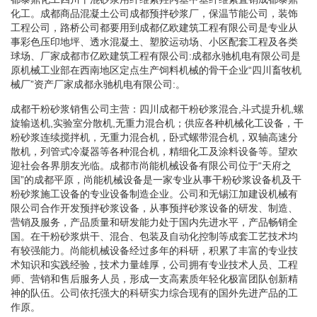
化工。成都商品混凝土公司成都预拌砂浆厂，保温节能公司，装饰
工程公司，路桥公司都要用到成都亿欧建筑工程有限公司是专业从
事彩色压印地坪、透水混凝土、塑胶运动场、小区配套工程及各类
球场、厂家成都市亿欧建筑工程有限公司:成都永驰机电有限公司是
原机械工业部在西南地区定点生产饲料机械的骨干企业“四川畜牧机
械厂”资产厂家成都永驰机电有限公司:。
成都干粉砂浆销售公司主营：四川成都干粉砂浆混合,斗式提升机,螺
旋输送机,实验室分散机,无重力混合机；供应各种机械化工设备，干
粉砂浆连续搅拌机，无重力混合机，卧式螺带混合机，双轴高速分
散机，列管式冷凝器等各种混合机，精细化工及涂料设备等。望欢
迎社会各界朋友光临。成都市尚能机械设备有限公司位于“天府之
国”的成都平原，尚能机械设备是一家专业从事干粉砂浆设备机及干
粉砂浆施工设备的专业设备制造企业。公司和无锡江加建设机械有
限公司合作开发预拌砂浆设备，从事预拌砂浆设备的研发、制造、
营销及服务，产品质量和研发能力处于国内先进水平，产品畅销全
国。在干粉砂浆烘干、混合、包装及自动化控制等成套工艺技术均
有较强能力。尚能机械设备经过多年的科研，积累了丰富的专业技
术知识和实践经验，技术力量雄厚，公司拥有专业技术人员、工程
师、营销和售后服务人员，形成一支高素质年轻化极富团队创新精
神的队伍。公司依托强大的科研实力综合现有的国外先进产品的工
作原。