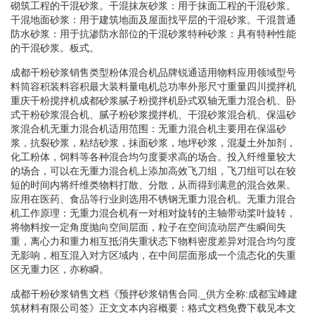
砌筑工程的干混砂浆。干混抹灰砂浆：用于抹面工程的干混砂浆。
干混地面砂浆：用于建筑地面及屋面找平层的干混砂浆。干混普通
防水砂浆：用于抗渗防水部位的干混砂浆特种砂浆：具有特种性能
的干混砂浆。板式。
成都干粉砂浆销售类型粉体混合机品牌锐通适用物料应用领域型号
料筒容积装料容积最大装料量电机总功率外形尺寸重量四川搅拌机
重庆干粉搅拌机成都砂浆腻子粉搅拌机卧式双轴无重力混合机、卧
式干粉砂浆混合机、腻子粉砂浆搅拌机、干混砂浆混合机、保温砂
浆混合机无重力混合机适用范围：无重力混合机主要用在保温砂
浆，抗裂砂浆，粘结砂浆，抹面砂浆，地坪砂浆，混凝土外加剂，
化工粉体，饲料等各种混合均匀度要求高的场合。投入纤维量较大
的场合，可以在无重力混合机上添加高效飞刀组，飞刀组可以在较
短的时间内将纤维类物料打散、分散，从而得到满意的混合效果。
应用在医药、食品等行业则选用不锈钢无重力混合机。无重力混合
机工作原理：无重力混合机有一对相对旋转的主轴带动桨叶旋转，
将物料按一定角度抛向空间层面，粒子在空间流动层产生瞬间失
重，离心力和重力相互抵消失重状态下物料密度差异对混合均匀度
无影响，相互混入对方区域内，在中间层面形成一个流态化的失重
区无重力区，亦称瞬。
成都干粉砂浆销售文档《预拌砂浆销售合同._供方全称:成都宝峰建
筑材料有限公司签》正文文本内容概要：格式文档免费下载见本文