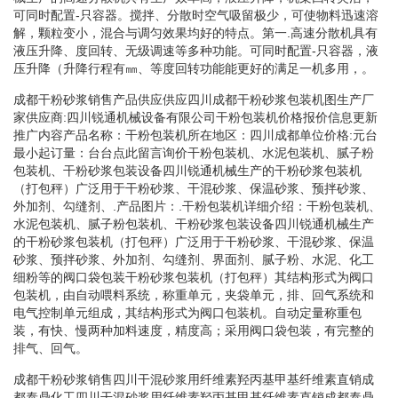
可同时配置-只容器。搅拌、分散时空气吸留极少，可使物料迅速溶
解，颗粒变小，混合与调匀效果均好的特点。第一.高速分散机具有
液压升降、度回转、无级调速等多种功能。可同时配置-只容器，液
压升降（升降行程有㎜、等度回转功能能更好的满足一机多用，。
成都干粉砂浆销售产品供应供应四川成都干粉砂浆包装机图生产厂
家供应商:四川锐通机械设备有限公司干粉包装机价格报价信息更新
推广内容产品名称：干粉包装机所在地区：四川成都单位价格:元台
最小起订量：台台点此留言询价干粉包装机、水泥包装机、腻子粉
包装机、干粉砂浆包装设备四川锐通机械生产的干粉砂浆包装机
（打包秤）广泛用于干粉砂浆、干混砂浆、保温砂浆、预拌砂浆、
外加剂、勾缝剂、.产品图片：.干粉包装机详细介绍：干粉包装机、
水泥包装机、腻子粉包装机、干粉砂浆包装设备四川锐通机械生产
的干粉砂浆包装机（打包秤）广泛用于干粉砂浆、干混砂浆、保温
砂浆、预拌砂浆、外加剂、勾缝剂、界面剂、腻子粉、水泥、化工
细粉等的阀口袋包装干粉砂浆包装机（打包秤）其结构形式为阀口
包装机，由自动喂料系统，称重单元，夹袋单元，排、回气系统和
电气控制单元组成，其结构形式为阀口包装机。自动定量称重包
装，有快、慢两种加料速度，精度高；采用阀口袋包装，有完整的
排气、回气。
成都干粉砂浆销售四川干混砂浆用纤维素羟丙基甲基纤维素直销成
都泰鼎化工四川干混砂浆用纤维素羟丙基甲基纤维素直销成都泰鼎