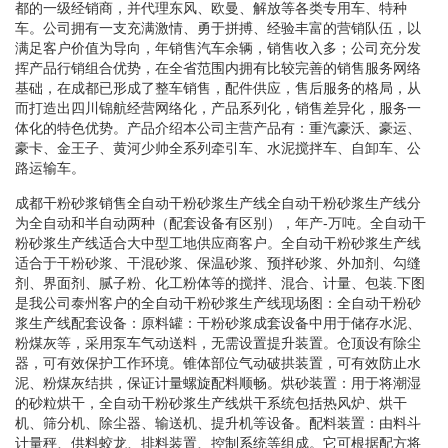
都的一级经销商，并代理东风、欧曼、解放等各类专用车、特种
车。公司拥有一支充满激情、勇于拼搏、经验丰富的营销队伍，以
满足客户价值为导向，年销售汽车余辆，销售收入多；公司充分发
挥产品行销组合优势，在全省范围内拥有比较完善的销售服务网络
基础，在成都已形成了整车销售，配件供应，售后服务的格局，从
而打造出四川锦航经营网络化，产品系列化，销售差异化，服务一
体化的特色优势。产品介绍本公司主营产品有：重汽豪沃、豪运、
豪卡、金王子、黄河少帅全系列牵引车、水泥搅拌车、自卸车、公
路运输车。
成都干粉砂浆销售全自动干粉砂浆生产线全自动干粉砂浆生产线分
为全自动和半自动两种（配套设备有区别），年产-万吨。全自动干
粉砂浆生产线适合大中型工地供应商客户。全自动干粉砂浆生产线
适合于干粉砂浆、干混砂浆、保温砂浆、预拌砂浆、外加剂、勾缝
剂、界面剂、腻子粉、化工粉体等的搅拌、混合、计量、包装.下图
是我公司泰州客户的全自动干粉砂浆生产线现场图：全自动干粉砂
浆生产线配套设备：原料罐：干粉砂浆成套设备中用于储存水泥、
粉煤灰等，采用泵车气动送料，无需设置提升装置。仓顶设有除尘
器，可有效保护工作环境。锥体部位气动破拱装置，可有效防止水
泥、粉煤灰结拱，保证计量螺旋配料顺畅。烘砂装置：用于将潮湿
的砂粒烘干，全自动干粉砂浆生产线烘干系统包括热风炉、烘干
机、筛分机、除尘器、输送机、提升机等设备。配料装置：由料斗
计量秤、供料蛟龙、排料装置、控制系统等组成。它可根据配方将