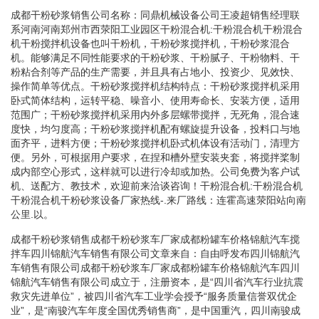
成都干粉砂浆销售公司名称：同鼎机械设备公司王凌超销售经理联
系河南河南郑州市西荥阳工业园区干粉混合机:干粉混合机干粉混合
机干粉搅拌机设备也叫干粉机，干粉砂浆搅拌机，干粉砂浆混合
机。能够满足不同性能要求的干粉砂浆、干粉腻子、干粉物料、干
粉粘合剂等产品的生产需要，并且具有占地小、投资少、见效快、
操作简单等优点。干粉砂浆搅拌机结构特点：干粉砂浆搅拌机采用
卧式简体结构，运转平稳、噪音小、使用寿命长、安装方便，适用
范围广；干粉砂浆搅拌机采用内外多层螺带搅拌，无死角，混合速
度快，均匀度高；干粉砂浆搅拌机配有螺旋提升设备，投料口与地
面齐平，进料方便；干粉砂浆搅拌机卧式机体设有活动门，清理方
便。另外，可根据用户要求，在捏和槽外壁安装夹套，将搅拌桨制
成内部空心形式，这样就可以进行冷却或加热。公司免费为客户试
机、送配方、教技术，欢迎前来洽谈咨询！干粉混合机:干粉混合机
干粉混合机干粉砂浆设备厂家热线-.来厂路线：连霍高速荥阳站向南
公里.以。
成都干粉砂浆销售成都干粉砂浆车厂家成都粉罐车价格锦航汽车搅
拌车四川锦航汽车销售有限公司文章来自：自由呼发布四川锦航汽
车销售有限公司成都干粉砂浆车厂家成都粉罐车价格锦航汽车四川
锦航汽车销售有限公司成立于，注册资本，是“四川省汽车行业抗震
救灾先进单位”，被四川省汽车工业学会授予“服务质量信誉双优企
业”，是“南骏汽车年度全国优秀销售商”，是中国重汽，四川南骏成