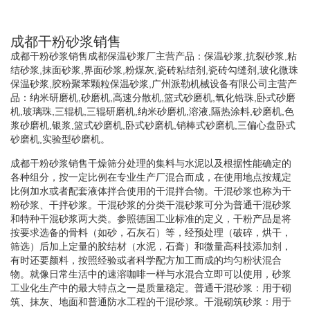
成都干粉砂浆销售
成都干粉砂浆销售成都保温砂浆厂主营产品：保温砂浆,抗裂砂浆,粘
结砂浆,抹面砂浆,界面砂浆,粉煤灰,瓷砖粘结剂,瓷砖勾缝剂,玻化微珠
保温砂浆,胶粉聚苯颗粒保温砂浆,广州派勒机械设备有限公司主营产
品：纳米研磨机,砂磨机,高速分散机,篮式砂磨机,氧化锆珠,卧式砂磨
机,玻璃珠,三辊机,三辊研磨机,纳米砂磨机,溶液,隔热涂料,砂磨机,色
浆砂磨机,银浆,篮式砂磨机,卧式砂磨机,销棒式砂磨机,三偏心盘卧式
砂磨机,实验型砂磨机。
成都干粉砂浆销售干燥筛分处理的集料与水泥以及根据性能确定的
各种组分，按一定比例在专业生产厂混合而成，在使用地点按规定
比例加水或者配套液体拌合使用的干混拌合物。干混砂浆也称为干
粉砂浆、干拌砂浆。干混砂浆的分类干混砂浆可分为普通干混砂浆
和特种干混砂浆两大类。参照德国工业标准的定义，干粉产品是将
按要求选备的骨料（如砂，石灰石）等，经预处理（破碎，烘干，
筛选）后加上定量的胶结材（水泥，石膏）和微量高科技添加剂，
有时还要颜料，按照经验或者科学配方加工而成的均匀粉状混合
物。就像日常生活中的速溶咖啡一样与水混合立即可以使用，砂浆
工业化生产中的最大特点之一是质量稳定。普通干混砂浆：用于砌
筑、抹灰、地面和普通防水工程的干混砂浆。干混砌筑砂浆：用于