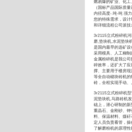
燃易爆的矿业、化工
（国标产品国际质量
内径高度-.吨-吨.
您的特殊需求，设计
和详细流程公司派技
3r2115立式粉
磨,垫块机,水泥垫块
是国内最早的选矿设
采用模具、人工糊制
金属粉碎机是我公司
碎效率，还扩大了应
撑、主要用于楼房现
等全自动砌块砖机的
砖，全程实现手动、
3r2115立式粉碎
泥垫块机,马路砖机
础上，潜心研制的新
重晶石、金刚砂、钾
料、保温材料、煤矸
定人员负责看管，操
了解磨粉机的原理性