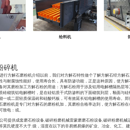
机
给料机
式粉碎机
碎机在进行方解石磨粉机介绍以前，我们对方解石特性做个了解方解石经方解
性与耐腐蚀性能好，使用寿合长，具有防渗功能，正是这种原因，使方解
备对其磨粉加工方解石粉的用途：方解石粉用于涉及铝用电解槽隔热层等
质砖砌筑铝电解槽时，是在硅铝质干式防渗料的下面砌筑到层，釉面与硅
砌一或二层轻质保温砖和硅酸钙板，可有效延长铝电解槽的使用寿命。郑
石磨粉机是专门对方解石的磨粉机加，其磨粉合格率达到，使方解石粉在
可致电：或。
机我公司提供成套磨石粉设备,破碎粉磨机械雷蒙磨磨石粉设备,破碎粉磨机
等莫氏硬度不大于.级，湿度在以下的非易燃易爆的矿业、冶金、化工、