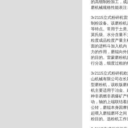
的高细制粉加工，成
磨机械规格性能表注
3r2115立式粉碎
制粉设备。该磨粉机
等特点。常用于土类
莫氏级、水分含量不
粒度成品粒度产量主
面的进料斗加入机内
力的作用，磨辊向外
的目的。雷蒙磨粉机
行分选，细度过粗的
3r2115立式粉
山机械有限公司在长
型磨粉机，该欧版磨
机主要适用于冶金、
种非易燃非易爆矿产
动，轴的上端联结着
公转，磨辊本身因摩
起喂入磨辊磨环之间
粉目的。选粉机工作