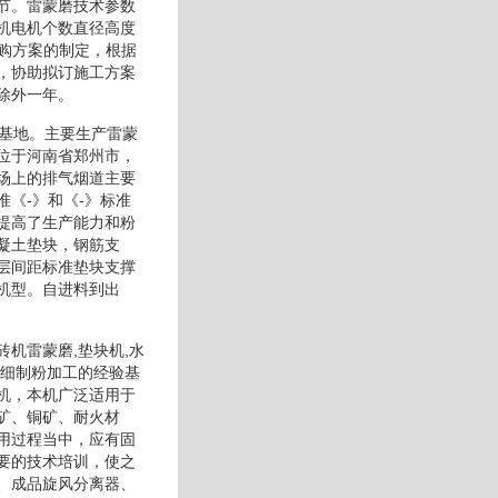
节。雷蒙磨技术参数
机电机个数直径高度
选购方案的制定，根据
，协助拟订施工方案
除外一年。
产基地。主要生产雷蒙
业位于河南省郑州市，
场上的排气烟道主要
《-》和《-》标准
提高了生产能力和粉
凝土垫块，钢筋支
层间距标准垫块支撑
机型。自进料到出
砖机雷蒙磨,垫块机,水
高细制粉加工的经验基
机，本机广泛适用于
矿、铜矿、耐火材
用过程当中，应有固
要的技术培训，使之
、成品旋风分离器、