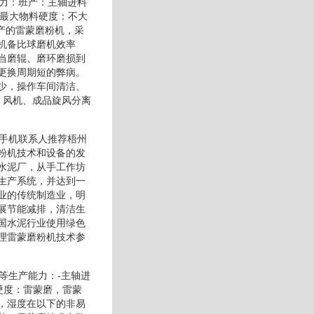
能力：班产：主轴进料
机最大物料硬度：不大
产的雷蒙磨粉机，采
机备比球磨机效率
当磨辊、磨环磨损到
更换周期短的弊病。
少，操作车间清洁、
、风机、成品旋风分离
为手机联系人推荐梧州
粉机技术和设备的发
水泥厂，从手工作坊
生产系统，并达到一
业的传统制造业，明
展节能减排，清洁生
国水泥行业使用绿色
理雷蒙磨粉机技术参
等生产能力：-主轴进
硬度：雷蒙磨，雷蒙
，湿度在以下的非易