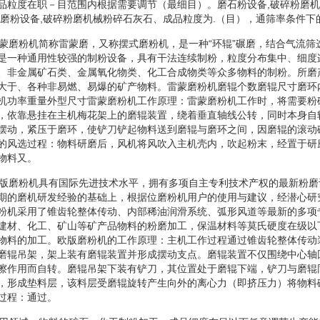
品粒度在职－目范围内根据需要调节（最细目）。磨石粉设备,破碎粉磨机
:磨粉设备,破碎粉磨机械粉碎石灰石、成品粒度为.（目），通筛率条件下
机雷蒙磨粉机简称雷蒙磨，又称摆式磨粉机，是一种“环辊”碾磨，结合气流
是一种通用性较强的制粉设备，具有干法连续制粉，粒度分布集中、细度
、非金属矿石类、金属氧化物类、化工合成物类等众多物料的制粉。所磨
大于、各种非易燃、易爆的矿产物料。雷蒙磨粉机磨辊个数磨辊尺寸磨环
机功率重量外型尺寸雷蒙磨粉机工作原理：雷蒙磨粉机工作时，将需要粉
，依靠悬挂在主机梅花架上的磨辊装置，绕着垂直轴线公转，同时本身自
摆动，紧压于磨环，使铲刀铲起物料送到磨辊与磨环之间，因磨辊的滚动
的风选过程：物料研磨后，风机将风吹入主机壳内，吹起粉末，经置于研
物料又。
碎机欧版磨粉机具有国际先进技术水平，拥有多项自主专利技术产权的最新粉
期的磨机研发经验的基础上，根据位磨粉机用户的使用与建议，经潜心研
粉机采用了锥齿轮整体传动、内部稀油润滑系统、弧形风道等最新的多项
建材、化工、矿山等矿产品物料的粉磨加工，保温材料等莫氏硬度在级以
物料的加工。欧版磨粉机的工作原理：主机工作过程通过锥齿轮整体传动
磨辊吊架，架上装有磨辊装置并形成摆动支点。磨辊装置不仅围绕中心轴
擦作用而自转。磨辊吊架下装有铲刀，其位置处于磨辊下端，铲刀与磨辊
，形成垫料层，该料层受磨辊旋转产生向外的离心力（即挤压力）将物料
过程：通过。