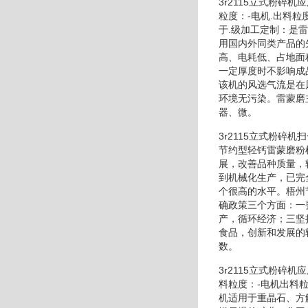
3r2115立式粉
粒度：-电机.出料
于.级加工定制：是
用国内外同类产品的
高、电耗低、占地面
一定厚度时不影响成
该机的风选气流是在
环境无污染。雷蒙磨
器、微。
3r2115立式粉
节约型轻钙雷蒙磨粉
展，改善品种质量，
到机械化生产，已完
个很高的水平。梧州
确政策三个方面：一
产，循环经济；三坚
食品，创新和发展的
数。
3r2115立式粉
料粒度：-电机出料
机适用于重晶石、方