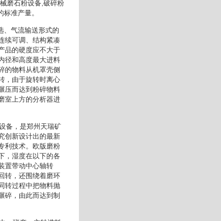
械磨石粉设备,破碎粉
的标准产量。
筛选、气流输送形式的
连续可调、结构紧凑
产品的硬度应不大于
内径和高度最大进料
碎的物料从机罩壳侧
转，由于旋转时离心
碾压而达到粉碎物料
磨室上方的分析器进
磨设备，是郑州天瑞矿
究创新设计出的最新
专利技术。欧版磨粉
下，湿度在以下的各
装置带动中心轴转
回转，还围绕着磨环
同转过程中把物料抛
碾碎，由此而达到制