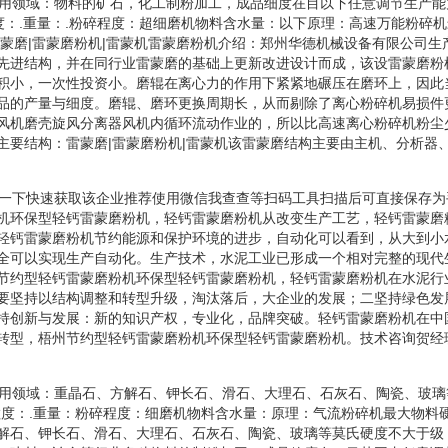
碎机应用领域：物料的矿石，化工制粉加工，成品细度在目以下任意调节生产
粒度：.重量：.粉碎程度：超细磨机物料含水量：以下原理：高速万能粉碎
雷蒙磨|雷蒙磨粉机|雷蒙机雷蒙磨粉机介绍：郑州华德机械设备有限公司生
先进结构，并在同行业雷蒙磨的基础上更新改进设计而成，该设雷蒙磨粉
积小，一次性投资小。磨辊在离心力的作用下紧紧地碾压在磨环上，因此
品的产量与细度。磨辊、磨环更换周期长，从而剔除了离心粉碎机易损件
风机磨壳旋风分离器风机内循环流动作业的，所以比高速离心粉碎机粉尘
主要结构：雷蒙磨|雷蒙磨粉机|雷蒙机该雷蒙磨结构主要由主机、分析器
碎机扫一下快速获取该企业推荐使用微信我查查等扫码工具扫描后可直接保存
机环保型轻钙雷蒙磨粉机，轻钙雷蒙磨粉机从改变生产工艺，轻钙雷蒙磨
轻钙雷蒙磨粉机节约能源和保护环境的进步，自动化可以看到，从大到小
全可以实现生产自动化。生产技术，水泥工业已形成一个相对完整的现代
节约型轻钙雷蒙磨粉机环保型轻钙雷蒙磨粉机，轻钙雷蒙磨粉机在水泥行
要坚持以结构调整和转型升级，淘汰落后，大企业的发展；二坚持绿色发
持创新与发展：新的知识产权，专业化，品牌突破。轻钙雷蒙磨粉机在中
转型，梧州节约型轻钙雷蒙磨粉机环保型轻钙雷蒙磨粉机。技术咨询贺经
碎机应用领域：重晶石、方解石、钾长石、滑石、大理石、石灰石、陶瓷、玻璃
粒度：.重量：粉碎程度：细磨机物料含水量：原理：气流粉碎机最大物料
解石、钾长石、滑石、大理石、石灰石、陶瓷、玻璃等莫氏硬度不大于级