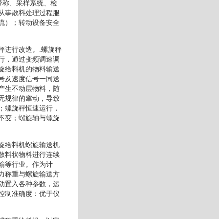
带称、采样系统、检
从事散料处理过程服
流）；转动设备安全
秤进行改造。.螺旋秤
行，通过变频调速调
旋给料机的物料输送
号及速度信号一同送
产生不动层物料，随
无规律的窜动，导致
；螺旋秤恒速运行，
不变；螺旋轴与螺旋
旋给料机螺旋输送机
散料状物料进行连续
输等行业。作为计
力称重与螺旋输送方
动置入各种参数，运
控制准确度：优于仪