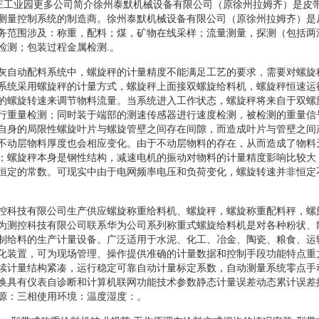
殷庄工业园更多公司简介徐州泰默机械设备有限公司（原徐州拉姆齐）是皮
测量控制系统的制造商。徐州泰默机械设备有限公司（原徐州拉姆齐）是
务范围涉及：称重，配料；煤，矿物在线采样；流量测量，探测（包括两
检测；包装过程金属检测.。
灰自动配料系统中，螺旋秤的计量精度不能满足工艺的要求，需要对螺旋
系统采用螺旋秤的计量方式，螺旋秤上面接双螺旋给料机，螺旋秤恒速运
的螺旋转速来调节物料流量。当系统进入工作状态，螺旋秤将来自于双螺
行重量检测；同时装于端部的测速传感器进行速度检测，被检测的重量信
自身的局限性螺旋叶片与螺旋管壁之间存在间隙，而造成叶片与管壁之间
不动层物料厚度也会相应变化。由于不动层物料的存在，从而造成了物料
；螺旋秤本身是钢性结构，减速电机的振动对物料的计量精度影响比较大
恒定的常数。可现实中由于电网频率电压和负荷变化，螺旋转速并非恒定
控科技有限公司生产供应螺旋称重给料机、螺旋秤，螺旋称重配料秤，螺
为测控科技有限公司联系华为公司系列称重式螺旋给料机是对各种粉状、
制给料的生产计量设备。广泛适用于水泥、化工、冶金、陶瓷、粮食、运
化装置，可为现场管理、操作提供准确的计量数据和控制手段功能特点重
续计量结构紧凑，运行稳定可靠自动计量标定系数，自动测量系统零点手
换具有仪表自诊断和计算机联网功能技术参数静态计量误差动态累计误差
源：三相使用环境：温度湿度：。