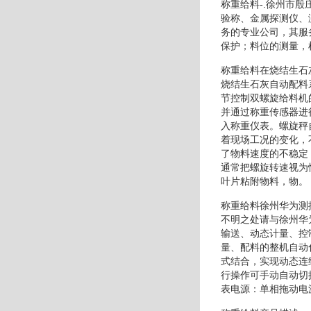
称重给料-.徐州市
验称、金属探测仪、
务的专业公司，其服
保护；料位的测量，
称重给料在烧结生石
烧结生石灰自动配料
节控制双螺旋给料机
并通过称重传感器进
入称重仪表。螺旋秤
着现场工况的变化，
了物料速度的不稳定
通常把螺旋转速视为
叶片粘附物料，物。
称重给料徐州华为测
不明之处请与徐州华
输送、动态计量、控
量、配料的整机自动
式结合，实现动态连
行操作可手动自动切
表电源：单相拖动电