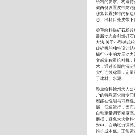
给料的要求。构造特
架两侧设置皮带防跑
涨紧装置独特的裙边
态。出料口处皮带下
称重给料煤矸石粉碎
最新动态鑫利煤矸石
方法.关于小型锤式
破碎机的独特设计结
械行业中的发展动力
文螺旋称重给料机：
术，通过长期的沉淀
实行连续称重，定量
于建材、水泥。
称重给料徐州天人公
户的特殊需求而专门
都能在性能与可靠性
层、低速运行，因而
自动定量调节精度高
磨损，避免大块物料
对中、自动张力调整
维护成本低。正常运