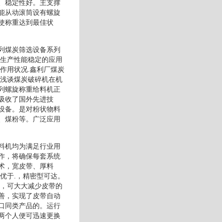
、稳定性好。主支撑
能从动滚筒设有螺旋
使称重达到最佳状
列煤炭筛选设备系列
和生产性能稳定的应用
作用状况.鑫利厂煤炭
.浅谈煤炭破碎机在机
列螺旋称重给料机正
吸收了国外先进技
设备。是对粉状物料
、煤粉等。广泛应用
料机均为满足行业用
作，将确保每套系统
术，宽皮带、厚料
优于.，精密型可达。
能，可大大减少皮带的
善，实现了皮带自动
口同类产品的。运行
两个人便可迅速更换