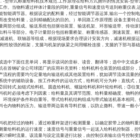
．-型带式称重给料机技术规范.工作原理在给料方式拥许的情况安装-型
工作。当物料通过秤体计量段的同时,重量信号和速度信号送到称重仪表,
能智能调节器。根据设定的配料量，经过智能调节器运算,输出一个控制电
而改变给料量，达到精确配比的目的。）单回路工作原理图.设备主要特点
量两部分组成。输送系统包括驱动装置、输送机架、环形输送带、传动滚
出料斗等部分。电子计量部分包括称重桥架、称重传感器、测速装置、称
、减速机、联轴器等组成，根据现场要求合理设计安装方向，减速机根据
一刚性较强的框架，支腿与机架的纵梁之间用螺栓连接，支腿的下部与基
或选中下面任意单词，将显示该词的音标、读音、翻译等；选中中文或多
机在首钢矿业公司球团厂的应用补充资料：给料机料仓装置的组成部分，
产流程的需要均匀定量地向输送机或其他装置给料，犹如调节流体流量的
系统中的辅助设备。按工作构件的运动方式，给料机可分为种：直线式，
②回转式,如链式给料机、圆盘给料机、螺旋给料机和叶轮给料机；③往
料机时必须考虑下列因素：给料量及其调节范围、给料量精确度、物料的
、环境保护条件和自重等。带式给料机结构组成与带式输送机基本相同。
料仓内物料的压力。输送带两边装有导料拦板，以防止撒料。带速一般小
料机把经过的物料，通过称重秤架进行检测重量，以确定胶带上的物料重
测量给料机的运行速度；速度信号与重量信号一起送入给料机控制器，控
累计瞬时流量。该流量与设定流量进行比较，由控制仪表输出信号控制变