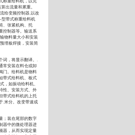
带式称重给料机，以完
运算出流量和累重。
流给变频控制器,以改
-型带式称重给料机
筒、张紧机构、托
重控制器等。输送系
运输物料量大小和安装
础预埋板焊接，安装简
个词，将显示翻译。.
通常安装在料仓或卸
阀门。给料机是物料
如带式给料机、板式
复式，如振动给料机、
特性、安装方式、外
但带式给料机的上托
于.米分。改变带速或
量；装在尾部的数字
制器中的微处理器进
频器，从而实现定量