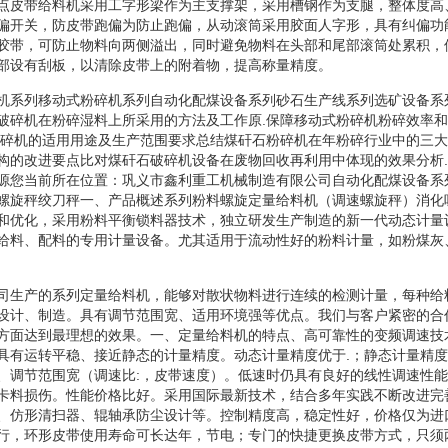
点皮带给料机采用工字形梁作为主支撑架，采用槽钢作为支腿，整体度高
偏开关，防皮带跑偏为防止跑偏，从动滚筒采用胶面人字形，具有纠偏功
胶带，可防止物料向两侧溢出，同时避免物料在头部和尾部滚筒处累积，
部设有刮板，以清除皮带上的附着物，提高称量精度。
机系列移动式粉碎机系列自动化配煤设备系列砂石生产线系列选矿设备系
破碎机在粉碎湿料上所采用的方法及工作原.保障移动式粉碎机粉碎效率
粉碎机的适用用途及生产范围要求总结煤矸石粉碎机在年粉碎行业中的三大
构的改进要点比对煤矸石破碎机设备在废物回收再利用中体现的效果分析
源您当前所在位置：巩义市鑫利重工机械制造有限公司自动化配煤设备系
螺旋秤绞刀秤一、产品概述系列粉料螺旋定量给料机（调速螺旋秤）消化
和优化，采用粉料平衡锁料器技术，独立研发生产制造的新一代动态计量
给料、配料的专用计量设备。尤其适用于流动性好的粉料计量，如粉煤灰
司生产的系列定量给料机，能够对散状物料进行连续的检测计量，每种给
设计、制造。具有调节范围宽、适用环境强等优点。我们与客户紧密的合
方面达到最理想的效果。一、定量给料机的特点、高可靠性的变频调速技
具有运转平稳、接近静态的计量精度。动态计量精度优于.；静态计量精度
、调节范围宽（调速比:，皮带速度）。低速时仍具有良好的线性调速性
卡料损伤。性能价格比好。采用国际最新技术，结合多年实践不断改进完
、仿形清扫器、辊轴承防尘设计等。控制精度高，稳定性好，价格仅为进
行，环形皮带使用寿命可长达年，节电；专门的快捷更换皮带方式，只须