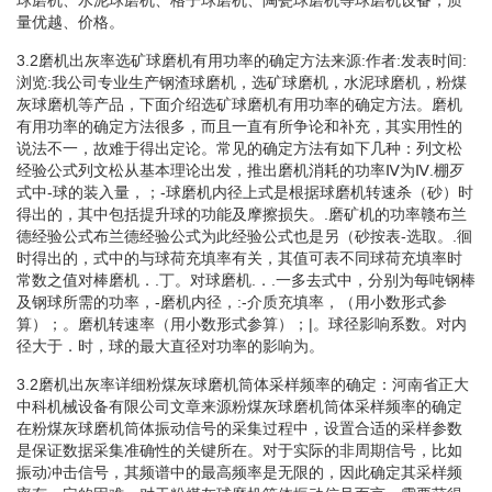
量优越、价格。
3.2磨机出灰率选矿球磨机有用功率的确定方法来源:作者:发表时间:
浏览:我公司专业生产钢渣球磨机，选矿球磨机，水泥球磨机，粉煤
灰球磨机等产品，下面介绍选矿球磨机有用功率的确定方法。磨机
有用功率的确定方法很多，而且一直有所争论和补充，其实用性的
说法不一，故难于得出定论。常见的确定方法有如下几种：列文松
经验公式列文松从基本理论出发，推出磨机消耗的功率Ⅳ为Ⅳ.棚歹
式中-球的装入量，；-球磨机内径上式是根据球磨机转速杀（砂）时
得出的，其中包括提升球的功能及摩擦损失。.磨矿机的功率赣布兰
德经验公式布兰德经验公式为此经验公式也是另（砂按表-选取。.徊
时得出的，式中的与球荷充填率有关，其值可表不同球荷充填率时
常数之值对棒磨机．.丁。对球磨机.．.一多去式中，分别为每吨钢棒
及钢球所需的功率，-磨机内径，:-介质充填率，（用小数形式参
算）；。磨机转速率（用小数形式参算）；|。球径影响系数。对内
径大于．时，球的最大直径对功率的影响为。
3.2磨机出灰率详细粉煤灰球磨机筒体采样频率的确定：河南省正大
中科机械设备有限公司文章来源粉煤灰球磨机筒体采样频率的确定
在粉煤灰球磨机筒体振动信号的采集过程中，设置合适的采样参数
是保证数据采集准确性的关键所在。对于实际的非周期信号，比如
振动冲击信号，其频谱中的最高频率是无限的，因此确定其采样频