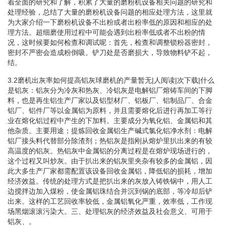
着全面的研究和了解，积累了大量的磨粉机设备相关问题的研究和
处理经验，总结了大量的磨粉机设备问题的相应处理方法，这里就
为大家介绍一下磨粉机设备不出粉或者出粉率低的原因和相应的处
理方法。超细磨使用过程中可能会遇到出粉率低或者不出粉的情
况，这时候要如何检查和调试呢：首先，检查和调整锁粉器密封，
密封不严密会造成粉倒吸。铲刀处是否磨损大，导致物料铲不起，
结。
3.2磨机出灰率如何提高铝灰球磨机的产量暂无|人阅读|次下载|什么
是铝灰：铝灰分为冷灰和热灰、冷铝灰是电解铝厂熔铸车间的下脚
料，也是再生铝生产厂家以及铝型材厂、铝板厂、铝制品厂、合金
铝厂、铝件厂等以金属铝为原料，并且需要熔化后进行再加工等行
业在熔化铝过程中产生的下加料。主要成分为氧化铝、金属铝和其
他杂质。主要用途；提炼回收金属铝生产碱式氯化铝净水剂：电解
铝厂接头料代替部分除渣剂；热铝灰是指刚从熔炉里扒出来的有较
高温度的铝灰。热铝灰中金属铝的分离过程是在熔炉现场进行的，
这个过程又叫炒灰。由于扒出来的铝灰里夹杂有较多的金属铝，因
此大多生产厂家都需配置该设备回收金属铝，降低铝的损耗，增加
经济效益。传统的处理方式是把扒出来的灰放入铸铁锅中，用人工
边搅拌边加入煤粉，使金属铝珠结合并沉到锅的底部，等冷却后铲
出来。这样的工艺回收率较低，金属铝氧化严重，效率低，工作现
场黑烟滚滚污染大。三、处理铝灰的经济效益及社会意义、可用于
铝灰、。