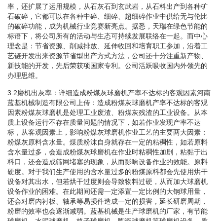
率，还扩展了运用规模，从石灰石到玄武岩，从石料出产到各种矿
石破碎，它都可以在各种中碎、细碎、超细碎作业中供给无与伦比
的破碎功能，成为机械行业竞赛新亮点。据悉，天瑞在绿色节能的
标语下，将公司所有的活动与生态可持续发展联络在一起。而中心
理念是：节省资源、削减排放、延伸收回和培育职工参加，沿着工
艺链开发出来资源节省型出产方式方法，公司还十分注重新产物、
新技能的开发，先后荣获项国家专利。公司活跃吸收国内外领先的
办理思维。
3.2磨机出灰率：详细造成粉煤灰球磨机产率不达标的客观因素河南
蓝基机械制造有限公司上传：造成粉煤灰球磨机产率不达标的客观
因素粉煤灰球磨机是处理工业废渣、粉煤灰残渣的工业设备。从本
质上设备运行不存在质量问题的情况下，如若作业发现产率不达
标，从客观因素上，影响粉煤灰球磨机作业工艺的主要两大因素：
粉煤灰原料含水量。煤质粉沫自身就存在一定的粘稠性，如若原料
含水量过多，会造成粉煤灰球磨机在作业时粘稠性加剧，粘黏于出
料口，还会造成筛网堵塞的现象，从而影响设备作业的效能。原料
硬度。对于我们生产使用的含水量过多的粉煤原料都会先使用烘干
设备对其出水，但若烘干过度则会导致物料过硬，从而加大球磨机
设备作业的困难。在此期间还需一定添置一定比例的大钢球用量，
还会对磨内衬板、轴承等易损件造成一定的损害，延长研磨周期，
粉磨的效率也会逐渐减弱。蓝基机械是生产球磨机的厂家，有节能
球磨机、水泥球磨机、格子球磨机、陶瓷球磨机等球磨机设备，质