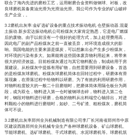
联合了海内先进的磨粉工艺，运用耐磨合金资料做钢球、衬板，改
良球磨机装备黄油光滑为光滑油光滑。我公司作为专业的矿山破碎
生产企业，。
3.2磨机出灰率:金矿选矿设备的重点技术振动电机.仓壁振动器.混凝
土振动.新乡宏达振动电机公司粉煤灰大家肯定熟悉，它是电厂燃煤
后的废物。由于以前没有一个很好的处理方式，加上处理费用高，
因此电厂的副产品粉煤灰之前一直被丢弃，对环境造成很大的影
响。我国电能的主要来源是煤炭，可以想象出会产生多少粉煤灰，
对环境的污染有多大。如果能将这些固体废弃物利用起来，将带来
很大的经济效益。目前粉煤灰通过与其它物料配合，制成砖用于房
屋建设。从粉煤灰中提炼有用矿物，自然需要用到研磨设备，首选
的是粉煤灰球磨机。粉煤灰球磨机筒体在回转过程中，研磨体有滑
落现象，在滑落过程中给物料以研磨。为了有效的利用研磨作用，
对物料粒度较大的一般二十目磨细时，把磨体筒体用隔仓板分为两
段，成为双仓，物料进入第一仓时被钢球击碎，物料进入第二仓
时，钢段对物料进行研磨，合格的物料从出料端空心轴排出，对进
料颗粒小的物料进行磨细时，如砂、二号矿渣、粗粉煤灰，磨机筒
体可不设。
3.2磨机出灰率郑州全兴机械制造有限公司李厂长河南省郑州市中原
区建设西路郑州全兴机械专业生产各种球磨机设备、矿山球磨机、
节能球磨机、选矿球磨机、干式球磨机、水泥球磨机等。球磨机筑