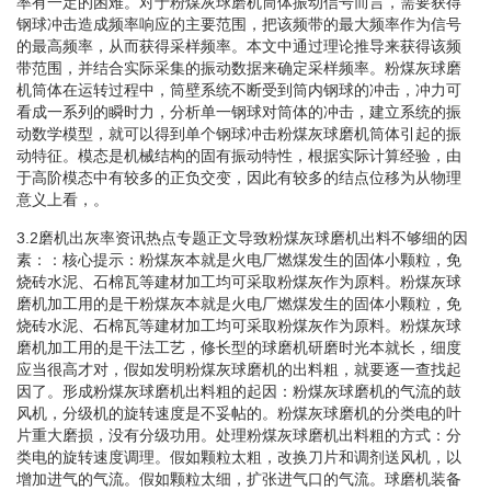
率有一定的困难。对于粉煤灰球磨机筒体振动信号而言，需要获得
钢球冲击造成频率响应的主要范围，把该频带的最大频率作为信号
的最高频率，从而获得采样频率。本文中通过理论推导来获得该频
带范围，并结合实际采集的振动数据来确定采样频率。粉煤灰球磨
机筒体在运转过程中，筒壁系统不断受到筒内钢球的冲击，冲力可
看成一系列的瞬时力，分析单一钢球对筒体的冲击，建立系统的振
动数学模型，就可以得到单个钢球冲击粉煤灰球磨机筒体引起的振
动特征。模态是机械结构的固有振动特性，根据实际计算经验，由
于高阶模态中有较多的正负交变，因此有较多的结点位移为从物理
意义上看，。
3.2磨机出灰率资讯热点专题正文导致粉煤灰球磨机出料不够细的因
素：：核心提示：粉煤灰本就是火电厂燃煤发生的固体小颗粒，免
烧砖水泥、石棉瓦等建材加工均可采取粉煤灰作为原料。粉煤灰球
磨机加工用的是干粉煤灰本就是火电厂燃煤发生的固体小颗粒，免
烧砖水泥、石棉瓦等建材加工均可采取粉煤灰作为原料。粉煤灰球
磨机加工用的是干法工艺，修长型的球磨机研磨时光本就长，细度
应当很高才对，假如发明粉煤灰球磨机的出料粗，就要逐一查找起
因了。形成粉煤灰球磨机出料粗的起因：粉煤灰球磨机的气流的鼓
风机，分级机的旋转速度是不妥帖的。粉煤灰球磨机的分类电的叶
片重大磨损，没有分级功用。处理粉煤灰球磨机出料粗的方式：分
类电的旋转速度调理。假如颗粒太粗，改换刀片和调剂送风机，以
增加进气的气流。假如颗粒太细，扩张进气口的气流。球磨机装备