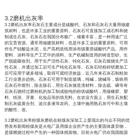
3.2磨机出灰率
3.2磨机出灰率石灰石主要成分是碳酸钙。石灰和石灰石大量用做建
筑材料，也是许多工业的重要原料。石灰石可直接加工成石料和烧
制成生石灰。石灰石在我国分布极广，储量丰富，是一种用途广泛
的宝贵资源。通常用做建筑材料，也是许多工业的重要原料。可用
作生产硅酸盐水泥，生产高档造纸用涂布级重质碳酸钙产品。用作
塑料、涂料等生产工艺中的填料。生产机械制造用的铸造型砂。生
产脱硫吸收剂。用于生产活性石灰、钝化石灰。石灰石煅烧生产活
性石灰，并通过加工后可生产钝化石灰等。石灰石经粉碎研磨加工
后可应用于诸多领域，取得可观经济效益，近几年来石灰石制粉加
工行业逐步趋热。石灰石可用于制造玻璃，纯碱，烧碱等，炼铁用
石灰石作熔剂，除去脉石，用生石灰做造渣材料，除去硫、磷等有
石灰石烧经过磨粉机的加工制成较纯的粉状碳酸钙，用做橡胶、塑
料、纸张、牙膏、化妆品等的填充料。在农业方面上，用生石灰配
制石灰硫黄合剂、波尔多液等农药。土壤中施用熟石灰可中和土壤
的酸性、改。
3.2磨机出灰率粉煤灰磨机在粉煤灰深加工上显现出的与众不同的优
势发布新闻粉煤灰是火电厂及用煤企业所产生的主要固体废弃物，
是煤燃烧过程中产生的一种固体残留物。目前火电厂仍在我国能源