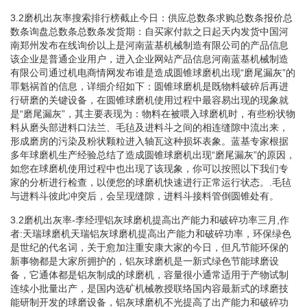
3.2磨机出灰率搜索排行榜截止今日：供应总数条求购总数条报价总
数条询盘总数条总数条发货期：自买家付款之日起天内发货中国河
南郑州发布在线询价以上是河南蓝基机械制造有限公司的产品信息
该企业是普通企业用户，进入企业网站产品信息河南蓝基机械制造
有限公司通过机电商情网发布谁是造成圆锥球磨机出现“磨尾漏灰”的
罪魁祸首的信息，详细介绍如下：圆锥球磨机是既物料破碎后再进
行研磨的关键设备，在圆锥球磨机使用过程中最容易出现的现象就
是“磨尾漏灰”，其主要表现为：物料在被喂入球磨机时，有些粉状物
料从磨头部进料口法兰、毛毡及进料斗之间的相连缝隙中流出来，
形成磨房的污染及粉状颗粒进入轴瓦这种损坏表象。蓝基专家根据
多年球磨机生产经验总结了造成圆锥球磨机出现“磨尾漏灰”的原因，
如您在球磨机使用过程中也出现了该现象，你可以按照以下我们专
家的分析进行检查，以便您的球磨机快速进行正常运行状态。.毛毡
与进料斗彼此冲突后，会呈现缝隙，进料斗接料管倒圆锥处有。
3.2磨机出灰率-李经理铝灰球磨机提高出产能力和破碎功率三月,作
者:天瑞球磨机天瑞铝灰球磨机提高出产能力和破碎功率，环保绿色
是世纪的代名词，关于愈加注重安康大家的今日，但凡节能环保的
新事物都是大家所拥护的，铝灰球磨机是一新式绿色节能球磨设
备，它通体都是铝灰制成的球磨机，容量很小通常适用于产物试制
连续小批量出产，是国内选矿机械教授联络国内容最新式的球磨技
能研制开发的球磨设备，铝灰球磨机不光提高了出产能力和破碎功