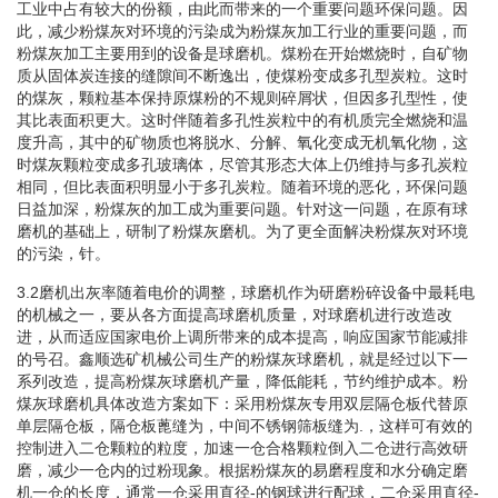
工业中占有较大的份额，由此而带来的一个重要问题环保问题。因
此，减少粉煤灰对环境的污染成为粉煤灰加工行业的重要问题，而
粉煤灰加工主要用到的设备是球磨机。煤粉在开始燃烧时，自矿物
质从固体炭连接的缝隙间不断逸出，使煤粉变成多孔型炭粒。这时
的煤灰，颗粒基本保持原煤粉的不规则碎屑状，但因多孔型性，使
其比表面积更大。这时伴随着多孔性炭粒中的有机质完全燃烧和温
度升高，其中的矿物质也将脱水、分解、氧化变成无机氧化物，这
时煤灰颗粒变成多孔玻璃体，尽管其形态大体上仍维持与多孔炭粒
相同，但比表面积明显小于多孔炭粒。随着环境的恶化，环保问题
日益加深，粉煤灰的加工成为重要问题。针对这一问题，在原有球
磨机的基础上，研制了粉煤灰磨机。为了更全面解决粉煤灰对环境
的污染，针。
3.2磨机出灰率随着电价的调整，球磨机作为研磨粉碎设备中最耗电
的机械之一，要从各方面提高球磨机质量，对球磨机进行改造改
进，从而适应国家电价上调所带来的成本提高，响应国家节能减排
的号召。鑫顺选矿机械公司生产的粉煤灰球磨机，就是经过以下一
系列改造，提高粉煤灰球磨机产量，降低能耗，节约维护成本。粉
煤灰球磨机具体改造方案如下：采用粉煤灰专用双层隔仓板代替原
单层隔仓板，隔仓板蓖缝为，中间不锈钢筛板缝为.，这样可有效的
控制进入二仓颗粒的粒度，加速一仓合格颗粒倒入二仓进行高效研
磨，减少一仓内的过粉现象。根据粉煤灰的易磨程度和水分确定磨
机一仓的长度，通常一仓采用直径-的钢球进行配球，二仓采用直径-