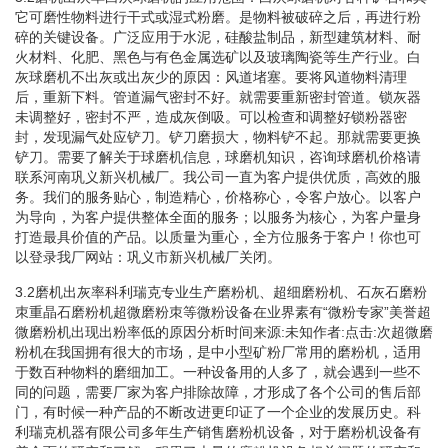
它可磨性物料进行干式或湿式粉磨。是物料被破碎之后，再进行粉
碎的关键设备。广泛应用于水泥，硅酸盐制品，新型建筑材料、耐
火材料、化肥、黑色与有色金属选矿以及玻璃陶瓷等生产行业。白
灰球磨机不出灰或出灰少的原因：风道堵塞。要将风道物料清理
后，重新下料。管道漏气密封不好。就需要重新密封管道。锁灰器
未调整好，密封不严，造成灰倒吸。可以检查和调整好锁粉器密
封，发现漏气处应铲刀。铲刀磨损大，物料铲不起。那就需要更换
铲刀。需要了解关于球磨机信息，球磨机知识，咨询球磨机价格请
联系河南巩义新兴机械厂。我公司一直为客户提供优质，高效的服
务。我们的服务贴心，制造精心，价格称心，令客户放心。以客户
为导向，为客户提供整体全面的服务；以服务为核心，为客户量身
打造最具价值的产品。以质量为重心，全方位服务于客户！你也可
以登录我厂网站：巩义市新兴机械厂关闭。
3.2磨机出灰率科利瑞克专业生产磨粉机、超细磨粉机、石灰石磨粉
朿重晶石磨粉机超微磨粉朿等微粉设备在业界素有“微粉专家”美誉超
微磨粉机出现出粉率低的原因分析时间来源:未知作者:点击:次超微磨
粉机在我国拥有很大的市场，是中小型矿粉厂常用的磨粉机，适用
于数百种物料的磨细加工。一种设备用的人多了，就会遇到一些不
同的问题，需要厂家为客户排除故障，才形成了各个公司的售后部
门，有时候一种产品的不断改进更印证了一个企业的发展历史。科
利瑞克机器有限公司多年生产销售磨粉机设备，对于磨粉机设备有