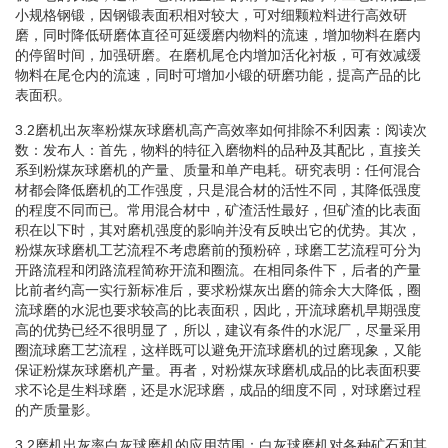
小规格钢锻，因钢锻表面积相对较大，可对细颗粒料进行高效研
磨，同时降低研磨体直径可延缓磨内物料的流速，增加物料在磨内
的停留时间，加强研磨。在磨机尾仓内增加活化衬板，可有效减缓
物料在尾仓内的流速，同时可增加小锻的研磨功能，提高产品的比
表面积。
3.2磨机出灰率粉煤灰球磨机高产高效率如何排除不利因素：阅读次
数：发布人：首先，物料的特征入磨物料的品种及其配比，直接关
系到粉煤灰球磨机的产量、质量和单产电耗。研究表明：任何混合
材都会降低磨机的工作强度，只是混合材的活性不同，其降低强度
的程度不同而已。常用混合材中，矿渣活性最好，但矿渣的比表面
积在以下时，其对磨机强度的影响并没有反映出它的优势。其次，
粉煤灰球磨机工艺流程不考虑磨前的预粉碎，球磨工艺流程可分为
开路流程和闭路流程简称开流和圈流。在相同条件下，后者的产量
比前者约高一实行新标准后，要求粉煤灰出磨的筛余大大降低，圈
流球磨的水泥也要求较高的比表面积，因此，开流球磨机早期强度
高的优势已经不很明显了，所以，建议有条件的水泥厂，尽量采用
圈流球磨工艺流程，这样既可以避免开流球磨机的过磨现象，又能
保证粉煤灰球磨机产量。再者，对粉煤灰球磨机成品的比表面积要
求不论是生料球磨，还是水泥球磨，成品的细度不同，对球磨过程
的产质量影。
3.2磨机出灰率白灰球磨机的应用范围：白灰球磨机对各种矿石和其