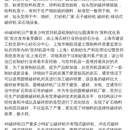
型。标准型给料粒度大，排料粒度也较粗，短头型的破碎锥较陡，
给料粒度小，有利于生产细粒级的物料，标准型一般用于粗、中
碎，短头型用于中、细碎。.打砂机厂家.石子破碎机.破碎机.移动式
破碎机.采石场设备。
46破碎机日产量多少吨世邦机器机制砂论坛圆满举办“骨料优化系
统”首次发布备受瞩目，由上海石材行业协会砂石分会、上海市建设
工程交易中心砂石分中心、上海市钢筋混凝土预制构件质量监督分
站共同举办的“世邦机器中国（上海）机制砂生产和应用论坛暨世邦
系统发布会”在上海召开。详细系统干法制砂案列客户状况：该公司
业已在制砂行业有着丰富经验，与世邦机器一直维持着良好的关
系，为了改善制砂品质、提升产品附加值，从世邦机器购买了一套-
制砂成套设备。详细由于花岗岩属于硬度较高的岩石，通常情况下
可以使用圆锥破碎机对其进行加工破碎研磨，该设备的破碎比大，
破碎效率较高。圆锥破碎机广泛用于建筑、建材、水电、交通等行
业中的矿石和岩石等的破碎，作为专业的圆锥破碎机厂家，世邦公
司生产的圆锥破碎机具有世界破碎技术的最高水平，在结构设计中
经转速和冲成以及破碎腔的造型进行了优化组合，实现了矿石物料
粒间层压破碎，不仅提高了产量，更实现了对物料的选择性破碎的
效果，极大程。
46破碎机日产量多少吨矿山破碎机中有颚式破碎机、冲击式破碎
机、锤式破碎机、反击式破碎机等，像颚式破碎机、冲击式破碎机