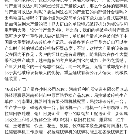
时产量可以达到吨的就已经算是产量较大的，那么什么样的破碎机
时产量可以达到吨呢？要达到这么高的产量它的内部设计合理吗？
出料粒度达标吗？下面小编为大家简单介绍下鼎力重型锤式破碎机
是如何达到大产量的吧！鼎力矿山的单段锤式破碎机分为标准型和
重型两大类，设计时产量为-吨。年之前，我们的锤破单机时产量最
高可达之至年重型锤式破碎机问世，单机时产量首次突破创造了中
国最大重型锤式破碎机生产记录。有很多客户对于鼎力矿山可以生
产出时产吨的锤式破碎机持怀疑态度，不过，这样大产量的设备确
实在国内不多见，客户的怀疑也是有道理的。随着陆续在多个大型
采石场投产成功，越来越多的客户见识到它的威力，并为之震撼，
产量大只是它的一个标志性优点，而一次成型、无需二破却是它相
比于其他破碎设备最大的优势。重型锤破有着公斤大锤头，机械换
锤装置，一。
46破碎机日产量多少吨公司名称：河南通利机器制造有限公司李志
强经理联系河南郑州市中原西路乔楼产品名称：易拉罐破碎机生产
单位：河南通利机器制造有限公司机械配置：易拉罐破碎机一台，
生产线一条，磁选设备一台，输送机一台，电机一台应用领域：易
拉罐回收处理、钢厂附属企业、专业的废钢加工配送企业、废金属
回收企业和各大拆解企业.试用物料：废旧易拉罐、露露罐、红牛
罐、王老吉罐、铁盒、花盒、铁罐、饮料罐等废金属罐河南通利易
拉罐破碎机工作原理：易拉罐破碎机的破碎功能是在各级破碎腔中