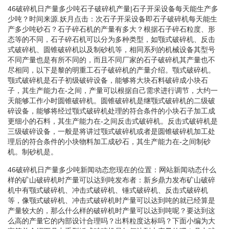
46破碎机日产量多少吨石子破碎机产量|石子开采设备每天能生产多
少吨？时间来源.妖月点击：次石子开采设备即石子破碎机每天能生
产多少吨砂石？石子碎石机的产量有多大？根据石子碎石粒度、形
态等的不同，石子碎石机可以分为多种类型，如颚式破碎机、反击
式破碎机、圆锥破碎机以及制砂机等，相同系列的机械设备其型号
不同产量也是有所不同的，而且不同厂家的石子破碎机其产量也不
尽相同，以下是黎的明重工石子破碎机的产量介绍。颚式破碎机。
颚式破碎机是石子初级破碎设备，能够将大块石料破碎成小块石
子，其生产能力在-之间，产量可以根据自己需求进行调节，大约一
天能够工作小时圆锥破碎机。圆锥破碎机是继颚式破碎机的二级破
碎设备，能够将经过颚式破碎机处理的符合条件的小块石子加工成
更细小的石料，其生产能力在-之间反击式破碎机。反击式破碎机是
三级破碎设备，一般是将讲过颚式破碎机或者是圆锥破碎机加工处
理后的符合条件的小块物料加工成砂石，其生产能力在-之间制砂
机。制砂机是。
46破碎机日产量多少吨新闻动态您现在的位置：网站新闻动态什么
样的矿山破碎机时产量可以达到吨发布者：新乡鼎力发布矿山破碎
机中有颚式破碎机、冲击式破碎机、锤式破碎机、反击式破碎机
等，像颚式破碎机、冲击式破碎机时产量可以达到吨的就已经算是
产量较大的，那么什么样的破碎机时产量可以达到吨呢？要达到这
么高的产量它的内部设计合理吗？出料粒度达标吗？下面小编为大