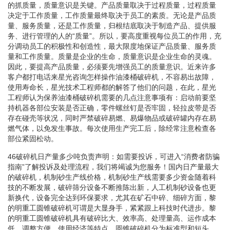
的抓质量，质量意识是关键。产品质量取决于过程质量，过程质量
决定于工作质量，工作质量最终取决于员工的素质。无论是产品质
量、服务质量，还是工作质量，归根结底取决于制造产品、提供服
务、进行管理的人的“质量”。所以，要高度重视每位员工的作用，充
分调动员工的积极性和创造性，最大限度地保证产品质量、服务质
量和工作质量。质量是企业的生命，质量意识是企业生命的灵魂。
因此，要提高产品质量，必须要先增强员工的质量意识。近来许多
客户都打电话来星光咨询怎样操作油漆桶破碎机，不容易出故障，
使用寿命长，星光技术工程师都的解答了他们的问题，在此，星光
工程师认为保养油漆桶破碎机需要的几点注意事项有：启动前要坚
持机器各部位安装是否正确，零件螺丝钉是否牢固，轻拉皮带是否
存在碰壳等状况，同时严禁破碎易燃、易爆物品或破碎罐内存在易
燃气体，以免发生事故。每次使用生产完工后，除经常注意检查各
部位紧固松动。
46破碎机日产量多少吨负责声明：如需要投诉，可进入“消费者防骗
指南”了解投诉及处理流程，我们将竭诚为您服务！国内日产量最大
的破碎机，机制砂生产线价格，机制砂生产线需要多少资金随着科
技的不断发展，破碎筛分设备不断推陈出新，人工机制砂设备也更
新换代，设备完全达到环保要求，尤其在矿石中碎、细碎方面，黎
的明重工圆锥破碎机可谓是大显身手，紧紧跟上科技时代进步。黎
的明重工圆锥破碎机具有破碎比大、效率高、处理量高、运作成本
低、调整方便、使用经济等特点。圆锥破碎机分为标准型和短头