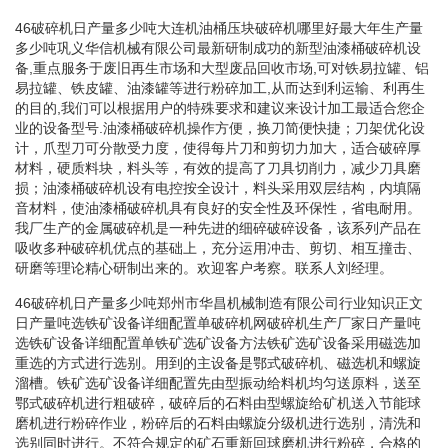
46破碎机日产量多少吨大连机油桶压块破碎机哪里好最大年生产量
多少吨巩义华信机械有限公司最新研制成功的新型油漆桶破碎机设
备,重点服务于废旧再生市场和大型废品回收市场,可对铁易拉罐、铝
易拉罐、铁皮罐、油漆罐等进行粉碎加工,从而达到利运输、利再生
的目的,我们可以根据用户的特殊要求和建议来设计加工最适合您企
业的设备型号.油漆桶破碎机操作方便，换刀简便快捷；刀架优化设
计，爪型刀可分散受力度，使得每片刀和剪切力加大，适合破碎厚
材料，硬质料块，料头等，有效的提高了刀具切削力，减少刀具磨
损；油漆桶破碎机设有电控按全设计，料头采用双层结构，内填隔
音材料，使油漆桶破碎机具有良好的安全性及环保性，省电耐用。
我厂生产的金属破碎机是一种先进的细碎破碎设备，该系列产品在
吸收多种破碎机优点的基础上，充分运用冲击、剪切、相互撞击、
研磨等理论精心研制出来的。欢迎客户考察。联系人刘经理。
46破碎机日产量多少吨郑州市华昌机械制造有限公司行业知识正文
日产量吨选铁矿设备详细配置单破碎机网破碎机生产厂家日产量吨
选铁矿设备详细配置单铁矿选矿设备方法铁矿选矿设备采用磁选加
重选的方式进行选别。用到的主设备是鄂式破碎机、磁选机和螺旋
溜槽。铁矿选矿设备详细配置先由型振动给料机均匀送原料，送至
鄂式破碎机进行粗破碎，破碎后的石料由型螺旋给矿机送入节能球
磨机进行粉碎作业，粉碎后的石料由螺旋分级机进行选别，清洗和
选别同时进行。不符合规定的矿石重新回球磨机进行粉碎，合格的