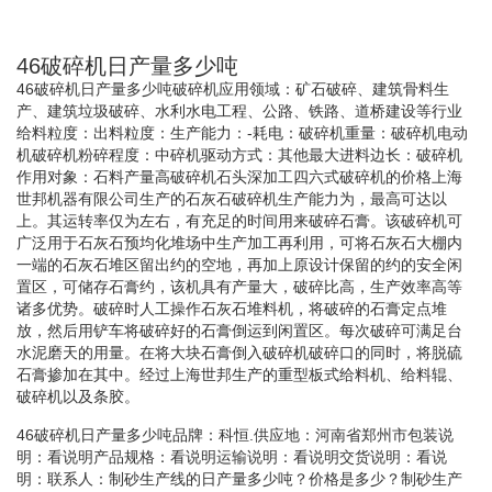
46破碎机日产量多少吨
46破碎机日产量多少吨破碎机应用领域：矿石破碎、建筑骨料生
产、建筑垃圾破碎、水利水电工程、公路、铁路、道桥建设等行业
给料粒度：出料粒度：生产能力：-耗电：破碎机重量：破碎机电动
机破碎机粉碎程度：中碎机驱动方式：其他最大进料边长：破碎机
作用对象：石料产量高破碎机石头深加工四六式破碎机的价格上海
世邦机器有限公司生产的石灰石破碎机生产能力为，最高可达以
上。其运转率仅为左右，有充足的时间用来破碎石膏。该破碎机可
广泛用于石灰石预均化堆场中生产加工再利用，可将石灰石大棚内
一端的石灰石堆区留出约的空地，再加上原设计保留的约的安全闲
置区，可储存石膏约，该机具有产量大，破碎比高，生产效率高等
诸多优势。破碎时人工操作石灰石堆料机，将破碎的石膏定点堆
放，然后用铲车将破碎好的石膏倒运到闲置区。每次破碎可满足台
水泥磨天的用量。在将大块石膏倒入破碎机破碎口的同时，将脱硫
石膏掺加在其中。经过上海世邦生产的重型板式给料机、给料辊、
破碎机以及条胶。
46破碎机日产量多少吨品牌：科恒.供应地：河南省郑州市包装说
明：看说明产品规格：看说明运输说明：看说明交货说明：看说
明：联系人：制砂生产线的日产量多少吨？价格是多少？制砂生产