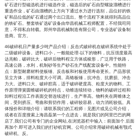
矿石进行型磁选机进行磁选作业，磁选后的矿石由型螺旋溜槽进行
重选作业，矿石由溜槽的上方向下通过水力进行选别，品位好的铁
矿和品位低的矿石通过两个出口流出。整个流程下来就得到高品位
的铁矿石。整套铁矿选矿设备由华昌机械工程师配置，不经我司同
意，不得私自转载。郑州华昌机械制造有限公司，专业选矿设备制
造商。官方。
46破碎机日产量多少吨产品介绍：反击式破碎机在破碎系统中处于
二级破碎设备。进料口小，一般能处理-以下的物料，抗压强度最高
达兆帕，破碎比大，破碎后物料程立方体或棱形，广泛用于铁路，
高速公路，水利，机制砂等生产砂石生产线配套设备中。性能特
点：新型耐磨材料使板锤、反击板和衬板使用寿命更长。产品形状
呈立方体，排料粒度大小可调。高铬板锤，抗冲击、抗磨损、冲击
力大。进料口大、破碎腔高，适于破碎硬度高、粒度大的物料。工
作原理弹簧圆锥破碎机的特点，动锥连续转动，物料的破碎过程和
卸料过程沿工作表面交替连续进行，生产率高。物料夹在两锥体之
间，受到挤压、弯曲和剪切作用，破碎较容易，动力消耗较低。具
体报价和详细介绍：请联系我们的工程师：见图片或见公司介绍，
或者在百度搜索上海昌磊第一个点进去，就是我们的阿里巴巴的网
店了,我们公司有专门的企业网站,在浏览器栏中输入：前面加个.后面
再加个.即可进入我们的打砂机官网。公司介绍常用破碎机械有颚式
破碎机、反。