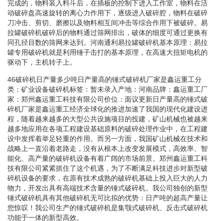
完成的，物料装入料斗后，在插板的控制下进入工作室，物料在活
动破碎盘高速旋转的离心力作用下，逐级进入破碎腔，物料在破碎
刀冲击、剪切、磨擦以及物料相互间冲击等综合作用下被破碎。易
拉罐破碎机破碎后的物料通过筛网排出，破体的细度可通过更换有
同孔径目数的筛网来达到。河南通利易拉罐破碎机基本原理：易拉
罐专用破碎机就是利用锤子击打的基本原理，在高速大扭矩电机的
驱动下，主机转子上。
46破碎机日产量多少吨日产量高的锤式破碎机厂家是鑫运重工分
类：矿业设备破碎机标签：暂未录入产地：河南品牌：鑫运重工厂
家：郑州鑫运重工科技有限公司价位：面议更新日产量高的锤式破
碎机厂家是鑫运重工经济全球化的推进加速了我国的现代化建设进
程，随着越来越多的大型公共设施项目的投建，矿山机械也被越来
越多地应用在各项工程建设基础原料的破碎处理作业中，在工程建
设中发挥着举足轻重的作用。而另一方面，我国矿山机械在技术和
战略上一直沿着老路走，没有从根本上改变发展模式，高效率、智
能化、高产量的破碎机设备有着广阔的市场前景。郑州鑫运重工科
技有限公司紧紧抓住了这个机遇，为了不断满足科技进步对新型破
碎机设备的要求，在原有技术成熟的破碎机基础上投入巨大的人力
物力，开发出具有高端技术含量的锤式破碎机。我公司独创的新型
锤式破碎机具有其他破碎机无可比拟的优势：日产吨的超高产量让
您惊叹！我公司生产的锤式破碎机是集颚式破碎机、反击式破碎机
功能于一体的新型高效。