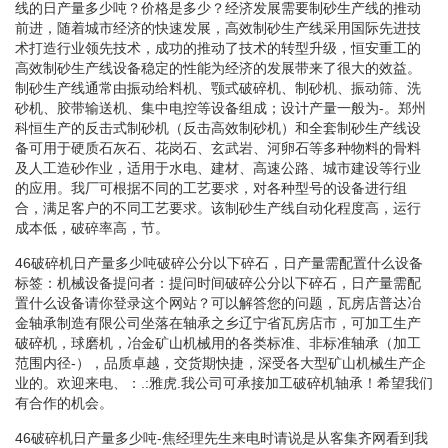
线的日产量多少吨？价格是多少？经济发展需要制砂生产线的推动
前进，随着城市经济的快速发展，高效制砂生产线采用国际先进技
术打造行业领先技术，成功的推动了技术的转型升级，恒安重工的
高效制砂生产线设备稳定的性能为经济的发展带来了很大的效益。
制砂生产线通常由振动给料机、颚式破碎机、制砂机、振动筛、洗
砂机、胶带输送机、集中电控等设备组成；设计产量一般为-。郑州
科恒生产的反击式制砂机（反击高效制砂机）和全套制砂生产线设
备可用于硬质石灰石、花岗石、玄武岩、河卵石等多种物料的骨料
及人工造砂作业，适用于水电、建材、高速公路、城市建设等行业
的应用。我厂可根据不同的工艺要求，对各种型号的设备进行组
合，满足客户的不同工艺要求。该制砂生产线自动化程度高，运行
成本低，破碎率高，节。
46破碎机日产量多少吨破碎公分以下碎石，日产量需配置什么设备
标签：机械设备提问者：提问时间破碎公分以下碎石，日产量需配
置什么设备请你登录这个网站？可以解答您的问题，瓦房店普达冶
金轴承制造有限公司坐落在轴承之乡辽宁省瓦房店市，可加工生产
破碎机，球磨机，冶金矿山机械用的各类标准、非标准轴承（加工
范围内径-），品质卓越，交货期快捷，深受各大型矿山机械生产企
业的。欢迎来电、：.:雅虎.我公司可承接加工破碎机轴承！希望我们
有合作的机会。
46破碎机日产量多少吨-焦经理先生来电时请说是从客集齐网看到我