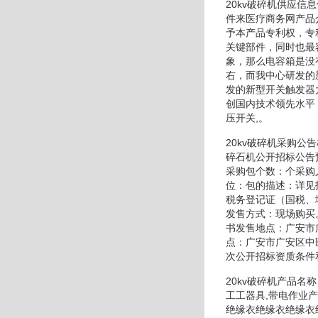
20kv破碎机供应信
件来医疗商务网产品
予本产品专利权，专
关键部件，同时也最
象，那么电容箱是没
右，而我中心研发的
发的新型开关触发器
创国内技术领先水平
压开关,。
20kv破碎机采购
碎石机公开招标公告
采购包个数：个采购
位：包的描述：详见
税务登记证（国税、
发售方式：现场购买
书发售地点：广安市
点：广安市广安区中
次公开招标资质条件
20kv破碎机产品
工工器具,带电作业
绝缘衣绝缘衣绝缘衣