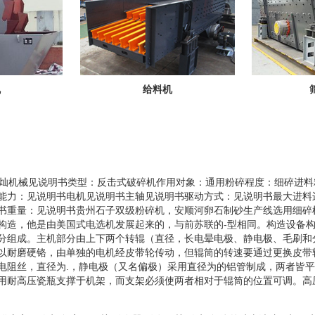
机
给料机
：永灿机械见说明书类型：反击式破碎机作用对象：通用粉碎程度：细碎进
能力：见说明书电机见说明书主轴见说明书驱动方式：见说明书最大进料
书重量：见说明书贵州石子双级粉碎机，安顺河卵石制砂生产线选用细碎
构造，他是由美国式电选机发展起来的，与前苏联的-型相同。构造设备
分组成。主机部分由上下两个转辊（直径，长电晕电极、静电极、毛刷和
以耐磨硬铬，由单独的电机经皮带轮传动，但辊筒的转速要通过更换皮带
电阻丝，直径为.，静电极（又名偏极）采用直径为的铝管制成，两者皆
用耐高压瓷瓶支撑于机架，而支架必须使两者相对于辊筒的位置可调。高