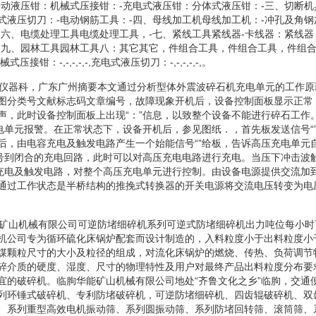
手动液压钳：机械式压接钳：-充电式液压钳：分体式液压钳：-三、切断机
式液压切刀：-电动钢筋工具：-四、母线加工机母线加工机：-冲孔及角钢
-六、电缆处理工具电缆处理工具，-七、紧线工具紧线器-卡线器：紧线器
，九、园林工具园林工具八：其它其它，件组合工具，件组合工具，件组合
接钳：-,-,-,-,-,充电式液压切刀：-,-,-,-,-,。
医院仪器科，广东广州摘要本文通过分析型体外震波碎石机充电单元的工作
图分类号文献标志码文章编号，故障现象开机后，设备控制面板显示正常
声，此时设备控制面板上出现“：”信息，以致整个设备不能进行碎石工作
充电单元报警。在正常状态下，设备开机后，参见图纸．，首先板发送信号“
后，由电容充电及触发电路产生一个始能信号“”给板，告诉高压充电单元
信号到闭合的充电回路，此时可以对高压充电电路进行充电。当压下冲击波
容充电及触发电路，对整个高压充电单元进行控制。由设备电源提供交流加
通过工作状态是半桥结构的推挽式转换器的开关电源将交流电压转变为电
华能矿山机械有限公司可逆防堵细碎机系列可逆式防堵细碎机出力吨位每小
机公司专为循环硫化床锅炉配套而设计制造的，入料粒度小于出料粒度小
煤颗粒尺寸的大小及粒径的组成，对流化床锅炉的燃烧、传热、负荷调节
碎介质的硬度、湿度、尺寸的物理特性及用户对最终产品出料粒度分布要
宜的破碎机。临朐华能矿山机械有限公司地处“齐鲁文化之乡”临朐，交通
列环锤式破碎机、专利防堵破碎机，可逆防堵细碎机、四齿辊破碎机、双
、系列重型高效电机振动筛、系列圆振动筛、系列防堵回转筛、滚筒筛、