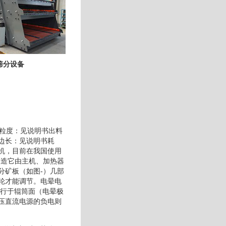
筛分设备
料粒度：见说明书出料
边长：见说明书耗
机，目前在我国使用
构造它由主机、加热器
分矿板（如图-）几部
轮才能调节。电晕电
平行于辊筒面（电晕极
压直流电源的负电则