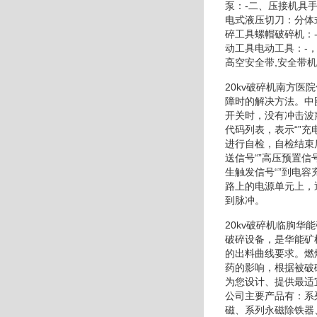
泵：-二、压接机具
电式液压切刀：分体
碎工具螺帽破碎机：
动工具电动工具：-
高空安全带,安全带机械式压
20kv破碎机南方
障时的解决方法。中
开关时，没有冲击波
代码列表，表示“”
进行自检，自检结束
送信号“”高压预置
生触发信号“”到电
路上的电源单元上，
到脉冲。
20kv破碎机临朐
破碎设备，是华能矿
的出料曲线要求。燃
药的影响，根据被破
为您设计、提供最适
公司主要产品有：系
磁、系列永磁除铁器