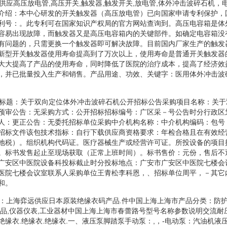
息供应高压放电管,高压开关,触发器,触发开关,放电管,体外冲击波碎石机，
介绍：本中心研发的开关触发器（高压放电管）已向国家申请专利保护，
利号：。此专利可在国家知识产权局的官方网站查询到。高压电容箱是体
容易出现故障，而触发器又是高压电容箱内的关键部件。如确定电容箱没
有问题的，只需更换一个触发器即可解决故障。目前国内厂家生产的触发
新型开关触发器使用寿命提高到了万次以上，使用寿命是普通开关触发器
大大提高了产品的使用寿命，同时降低了医院的治疗成本，提高了经济效
，并已批量投入生产和销售。产品用途、功效、关键字：医用体外冲击波碎
公告标题：关于双向定位体外冲击波碎石机公开招标公告采购项目名称：关
预审公告：无采购方式：公开招标招标编号：广区采－号公告时分行政区
人：更正公告：无委托招标单位采购中介机构名称：中介机构编码：包号
招标文件该包技术指标：自行下载供应商资格要求：年检合格且在有效经
地税）。组织机构代码证。医疗器械生产或经营许可证。所投设备的项目
。标书发售起止至现场获取（正常上班时间）。标书售价：元份，售后不
广安区中医院设备科投标截止时分投标地点：广安市广安区中医院七楼会
医院七楼会议室联系人采购单位王青松李科恩，、招标单位周平，－其它
和。
名称：上海弈远供应日本原装绝缘衣码产品.件中国上海上海市产品分类：防
产品,仪器仪表,工业器材中国上海上海市春蕾路号型号名称参数说明交流耐
绝缘衣.绝缘衣.绝缘衣.一、液压泵脚踏泵手动泵：,，-电动泵：汽油机液