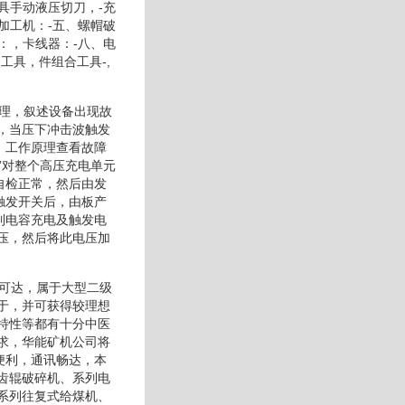
具手动液压切刀，-充
加工机：-五、螺帽破
：，卡线器：-八、电
工具，件组合工具-,
原理，叙述设备出现故
，当压下冲击波触发
。工作原理查看故障
”对整个高压充电单元
自检正常，然后由发
触发开关后，由板产
到电容充电及触发电
压，然后将此电压加
时可达，属于大型二级
于，并可获得较理想
特性等都有十分中医
求，华能矿机公司将
便利，通讯畅达，本
齿辊破碎机、系列电
系列往复式给煤机、