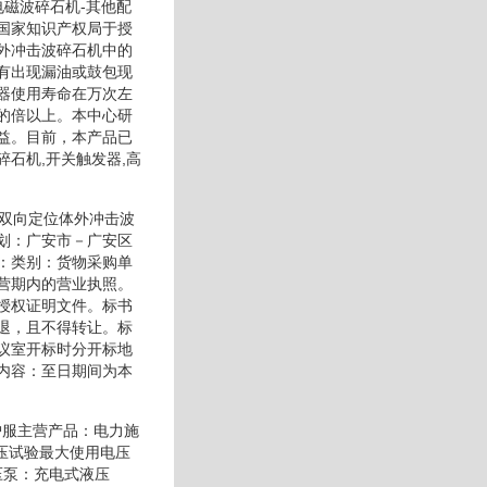
电磁波碎石机-其他配
国家知识产权局于授
外冲击波碎石机中的
有出现漏油或鼓包现
器使用寿命在万次左
的倍以上。本中心研
益。目前，本产品已
石机,开关触发器,高
于双向定位体外冲击波
划：广安市－广安区
：类别：货物采购单
营期内的营业执照。
授权证明文件。标书
退，且不得转让。标
议室开标时分开标地
内容：至日期间为本
护服主营产品：电力施
压试验最大使用电压
压泵：充电式液压