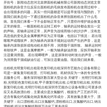
开街号：新闻动态您河北皇牌面粉机械有限公司新闻动态浏览文章
面粉机的杂音方位反应出面粉机的毛病发布面粉机在使用过程中，
会出现很多的问题，其实一些问题都是可以提早发现与预防的，下
面我们就来总结一下通过面粉机的杂音来辨别面粉机出了什么毛
病。首先我们来看一下不会影响正常生产，只需些许维护就会恢复
正常的噪音。一般面粉机在运转工程中，轴承的运转都会发出一定
的声响。若轴承运转正常，其声音为连续而细小的沙沙声，没有忽
高忽低的变化及金属摩擦声应为正常现象，包括以下情况：.若出现
喀喀声或嘎吱声，则为轴承内滚珠不规则运动而产生的声音，这是
轴承内滚珠损坏或电动机长期不用，润滑脂干涸所致。.轴承运转时
有吱吱声，这是金属摩擦声，一般为轴承缺油所致，应拆开轴承加
注适量润滑脂。.若出现唧哩声，这是滚珠转动时发出的声音，一般
为润滑脂干涸或缺油引起，可加注适量油脂。现在我们就来看。
出粉机光明复印机出租彩色复印机出租深圳市艺能办公设备有限公
司是一家集复印机租赁、打印机加粉、耗材供应为一体的专业性售
后服务公司，服务深圳地区数百家大型企业.关键字：光明打印机加
粉,光明彩色复印机出租,甲子塘复印机出租,公明复印机出租,光明全
新复印机出租,光明打印机出租深圳市艺能办公设备有限公司更多供
应又名高效漂白粉，主要成分是次氯酸钙，根据生产工艺的不同，
还含有氯化钙或氯化钠及氢氧化钙等成分，其有效氯含量大于。漂.
关键字：出口漂粉精,出口次氯酸钙,漂粉精出口,次氯酸钙出口,钠法
漂粉精,钙法次氯酸钙荆州万达化工更多供应。