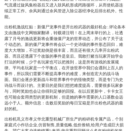
气流通过旋风集粉器后又进入鼓风机形成闭路循环，从而使机器连
续正常工作。余风则通过余风管进入除尘器经净化后排出机外。性
能。
出粉机激战红贴：新僵尸龙事件是开出粉武器的最好机会:.评论条本
文由激战中文网独家翻译，转载请注明！在上周末举行的上，社透
露了月号的激战更新将会重做僵尸龙的世界动态，并公布了关于这
个动态的。新的僵尸龙事件将会以一个史诗级的事件形态回归，难
度大大增加，不过奖励倒是很丰富，而且还有很大几率开出粉武
器。而且还透露下个改版的事件是皇后。我敢打赌当玩家开始学会
打法的时候，少于名玩家也可以把推到，这是所有游戏的发展规
律。平均名玩家是一个平衡点，在开放世界中我们会遇到上百人的
事件，所以我们需要不断提高事件的难度，来创造宏大的战斗场
面。我们会逐步更新战斗和世界事件中的怪物类型，而是专门为史
诗战斗而设计的。主要目的是我们想把难度提高，需要很多玩家参
与，同时奖励也会让你得到足够的回报。在以后更新中，卡卡女王
也可能会套用类型的更新机制，但是她的事件需要的人口基数会远
远小于人。额外信息：击败后奖励的每日宝箱是开出粉色武器的最
好的机。
出粉机巩义市孝义华北重型机械厂所生产的粉碎机专属产品，个别
家庭式小作坊企业,仿冒制售,质量低略,低价推销,给用户造成巨大损
失。望广大客户选购慎重!:来源:华北重型回顾这么多年粉碎机的发