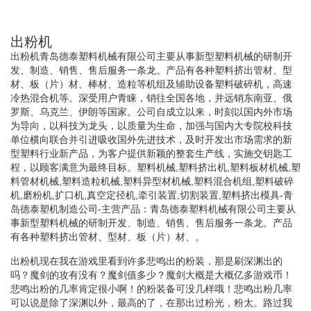
出粉机
出粉机青岛德泰塑料机械有限公司主要从事新型塑料机械的研制开
发、制造、销售、售后服务一条龙。产品有各种塑料挤出管材、型
材、板（片）材、棒材、造粒等机组及辅助设备塑料破碎机，高速
冷热混合机等。深受用户青睐，销往全国各地，并远销东南亚、俄
罗斯、乌克兰、伊朗等国家。公司自成立以来，时刻以国内外市场
为导向，以科技为龙头，以质量为生命，加强与国内大专院校科技
单位横向联合并引进吸收国外先进技术，及时开发出市场需求的新
型塑料行业新产品，为客户提供新颖的整套生产线，实施交钥匙工
程，以顾客满意为最终目标。塑料机械,塑料挤出机,塑料板材机械,塑
料管材机械,塑料造粒机械,塑料异型材机械,塑料混合机组,塑料破碎
机,磨粉机,扩口机,真空定径机,牵引装置,切割装置,塑料挤出模具-青
岛德泰塑机制造公司-主营产品：青岛德泰塑料机械有限公司主要从
事新型塑料机械的研制开发、制造、销售、售后服务一条龙。产品
有各种塑料挤出管材、型材、板（片）材、。
出粉机现在我在游戏里看到许多悲鸣出的粉装，那是刷深渊出的
吗？魔剑的攻有没有？魔剑值多少？魔剑大概是大概亿多游戏币！
悲鸣出粉的几率肯定很小啊！的粉装备可没几样哦！悲鸣出粉几率
可以说是除了深渊以外，最高的了，在那出过粉光，粉太。路过我