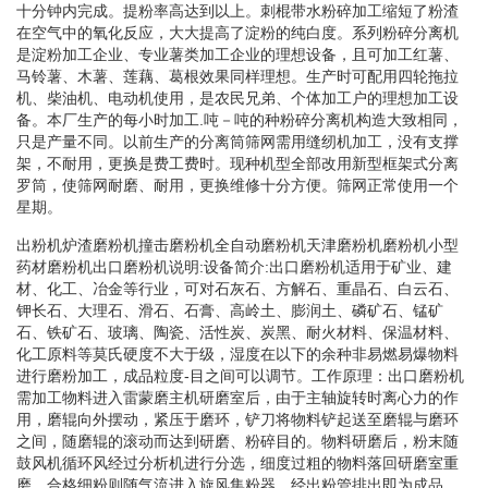
十分钟内完成。提粉率高达到以上。刺棍带水粉碎加工缩短了粉渣
在空气中的氧化反应，大大提高了淀粉的纯白度。系列粉碎分离机
是淀粉加工企业、专业薯类加工企业的理想设备，且可加工红薯、
马铃薯、木薯、莲藕、葛根效果同样理想。生产时可配用四轮拖拉
机、柴油机、电动机使用，是农民兄弟、个体加工户的理想加工设
备。本厂生产的每小时加工.吨－吨的种粉碎分离机构造大致相同，
只是产量不同。以前生产的分离筒筛网需用缝纫机加工，没有支撑
架，不耐用，更换是费工费时。现种机型全部改用新型框架式分离
罗筒，使筛网耐磨、耐用，更换维修十分方便。筛网正常使用一个
星期。
出粉机炉渣磨粉机撞击磨粉机全自动磨粉机天津磨粉机磨粉机小型
药材磨粉机出口磨粉机说明:设备简介:出口磨粉机适用于矿业、建
材、化工、冶金等行业，可对石灰石、方解石、重晶石、白云石、
钾长石、大理石、滑石、石膏、高岭土、膨润土、磷矿石、锰矿
石、铁矿石、玻璃、陶瓷、活性炭、炭黑、耐火材料、保温材料、
化工原料等莫氏硬度不大于级，湿度在以下的余种非易燃易爆物料
进行磨粉加工，成品粒度-目之间可以调节。工作原理：出口磨粉机
需加工物料进入雷蒙磨主机研磨室后，由于主轴旋转时离心力的作
用，磨辊向外摆动，紧压于磨环，铲刀将物料铲起送至磨辊与磨环
之间，随磨辊的滚动而达到研磨、粉碎目的。物料研磨后，粉末随
鼓风机循环风经过分析机进行分选，细度过粗的物料落回研磨室重
磨，合格细粉则随气流进入旋风集粉器，经出粉管排出即为成品。