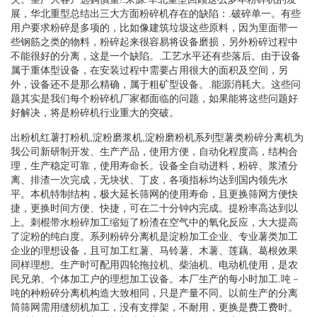
展，华北重型总结出三大方面粉碎机存在的缺陷：.破碎单一。有些
用户要求粉碎是多项的，比如像建筑垃圾这些原料，因为里面带一
些钢筋之类的物料，粉碎起来很容易将设备磨损，另外粉碎过程中
不能很好的分离，这是一个缺陷。.工艺水平还有些落后。由于设备
属于重体型设备，在安装过程中需要占用很大的面积及空间，另
外，设备还不是那么精确，属于粗矿型设备。.能源消耗大。这些问
题其实是我们每个粉碎机厂家都面临的问题，如果能将这些问题好
好解决，将是粉碎机行业重大的突破。
出粉机红薯打粉机,淀粉磨浆机,淀粉磨粉机系列型薯类粉碎分离机为
我公司新研制开发、生产产品，使用方便，自动化程度高，结构合
理，生产稳定可靠，使用寿命长。设备全自动进料，粉碎、浆渣分
离、排渣一次完成，无块状、丁皮，各项指标均达到国内领先水
平。本机特制结构，极大延长筛网的使用寿命，且更换筛网方便快
捷，更换时间方便、快捷，可在二十分钟内完成。提粉率高达到以
上。刺棍带水粉碎加工缩短了粉渣在空气中的氧化反应，大大提高
了淀粉的纯白度。系列粉碎分离机是淀粉加工企业、专业薯类加工
企业的理想设备，且可加工红薯、马铃薯、木薯、莲藕、葛根效果
同样理想。生产时可配用四轮拖拉机、柴油机、电动机使用，是农
民兄弟、个体加工户的理想加工设备。本厂生产的每小时加工.吨－
吨的种粉碎分离机构造大致相同，只是产量不同。以前生产的分离
筒筛网需用缝纫机加工，没有支撑架，不耐用，更换是费工费时。