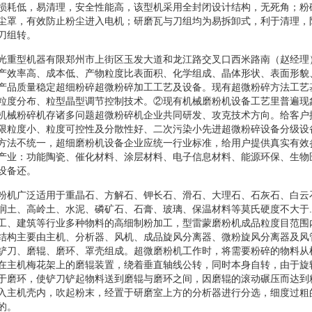
损耗低，易清理，安全性能高，该型机采用全封闭设计结构，无死角；粉
尘罩，有效防止粉尘进入电机；研磨瓦与刀组均为易拆卸式，利于清理，
刀组转。
光重型机器有限郑州市上街区玉发大道和龙江路交叉口西米路南（赵经理
产效率高、成本低、产物粒度比表面积、化学组成、晶体形状、表面形貌
产品质量稳定超细粉碎超微粉碎加工工艺及设备。现有超微粉碎方法工艺
粒度分布、粒型晶型调节控制技术。②现有机械磨粉机设备工艺里普遍现
机械粉碎机存诸多问题超微粉碎机企业共同研发、攻克技术方向。给客户
限粒度小、粒度可控性及分散性好、二次污染小先进超微粉碎设备分级设
方法不统一，超细磨粉机设备企业应统一行业标准，给用户提供真实有效
产业：功能陶瓷、催化材料、涂层材料、电子信息材料、能源环保、生物
设备还。
粉机广泛适用于重晶石、方解石、钾长石、滑石、大理石、石灰石、白云
润土、高岭土、水泥、磷矿石、石膏、玻璃、保温材料等莫氏硬度不大于
工、建筑等行业多种物料的高细制粉加工，型雷蒙磨粉机成品粒度目范围
结构主要由主机、分析器、风机、成品旋风分离器、微粉旋风分离器及风
铲刀、磨辊、磨环、罩壳组成。超微磨粉机工作时，将需要粉碎的物料从
在主机梅花架上的磨辊装置，绕着垂直轴线公转，同时本身自转，由于旋
于磨环，使铲刀铲起物料送到磨辊与磨环之间，因磨辊的滚动碾压而达到
入主机壳内，吹起粉末，经置于研磨室上方的分析器进行分选，细度过粗
的。