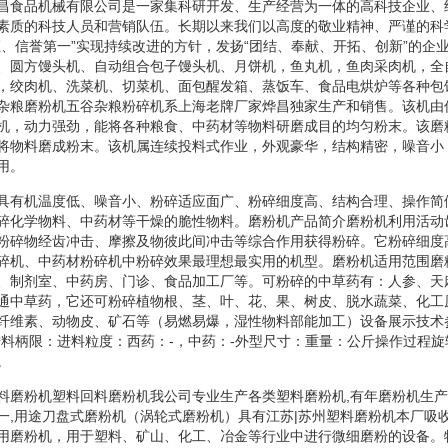
昌食品机械有限公司是一家集科研开发、生产经营为一体的高科技企业、
素质的科技人员和营销队伍。长期以来我们以高度的敬业精神、严谨的科
证、信誉第一”实现持续改进的方针，发扬“团结、奉献、开拓、创新”的企
、圆方馒头机、自动组合包子馒头机、月饼机，鱼丸机，鱼肉采肉机，全
，绞肉机、洗菜机、切菜机、面包醒发箱、蒸饭车、食品电烘炉等各种包
杂粮磨粉机五谷杂粮粉碎机系上海老牌厂家烨昌独家生产和销售。该机由
机，动力强劲，能将各种粮食、中药材等物料研磨成目的均匀粉末。该磨
将物料磨成粉末。该机属连续投料式作业，外观豪华，结构精密，噪音小
用。
具有机温度低、噪音小、粉碎适应面广、粉碎细度高、结构合理、操作简
碎化学物料、中药材等干燥的脆性物料。磨粉机产品简介磨粉机利用活动
粉碎物经齿冲击、摩擦及物彼此间冲击等综合作用获得粉碎。它粉碎细度
碎机、中药材粉碎机中粉碎效果最理想最实用的机型。磨粉机适用范围磨
、制剂室、中药房、门诊、食品加工厂等。可粉碎的中草药有：人参、天
通中草药，它还可粉碎植物根、茎、叶、花、果、树皮、脱水蔬菜、化工
纤维素、动物皮、矿石等（易燃易爆，湿性物料部能加工）设备展示技术
进料柄限：进料粒度：西药：-，中药：-外型尺寸：重量：公斤操作过程
。
料磨粉机塑料回料磨粉机我公司专业生产各类塑料磨粉机,有年磨粉机生产经
一,用途刀盘式磨粉机（涡轮式磨粉机）具有江苏|苏州塑料磨粉机本厂吸
用磨粉机，用于塑料、矿山、化工、冶金等行业中进行微细磨粉的设备。