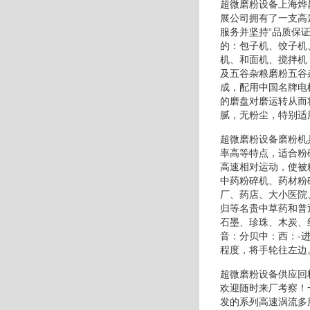
超微磨粉设备上海烨
展公司拥有了一支高
服务并坚持“品质保
的：包子机、饺子机
机、和面机、搅拌机
及五谷杂粮磨粉五谷
成，配用中国名牌电
的磨盘对磨运转从而
腻，无粉尘，特别适
超微磨粉设备磨粉机
率高等特点，适合粉
高速相对运动，使被
中药粉碎机、药材粉
厂、药店、大小医院
归等名贵中草药和普
石墨、珍珠、木炭、
音：分贝中：西：-
程度，将手轮往左边
超微磨粉设备供应回
欢迎随时来厂考察！
发的系列高速涡流多