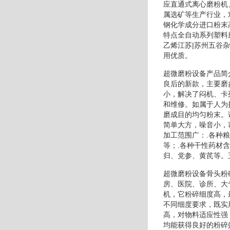
应直通式离心磨粉机
属选矿等生产行业，
钢化学成分进口粉末
特点全自动系列塑料
乙烯江苏|苏州五谷
用优质。
超微磨粉设备产品简
良后的新款，主要磨
小，解决了闷机、卡
和维修。如属于人为
磨成目的均匀粉末。
简单大方，噪音小，
加工范围广：.各种
等；.各种干性药材
归、党参、黄芪等。
超微磨粉设备骨头粉
房、医院、诊所、大
机，它粉碎细度高，
不同细度要求，既实
高，对物料适应性强
均能获得良好的粉碎