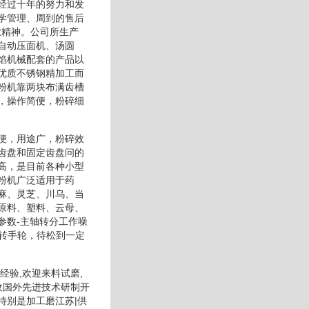
经过十年的努力和发
学管理、周到的售后
业精神。公司所生产
自动压面机、汤圆
馅机械配套的产品以
优质不锈钢精加工而
粉机靠两块布满齿槽
，操作简便，粉碎细
便，用途广，粉碎效
齿盘和固定齿盘问的
高，是目前各种小型
粉机广泛适用于药
麻、灵芝、川乌、当
原料、塑料、云母、
参数-主轴转分工作噪
旋转手轮，待松到一定
验,欢迎来料试磨,
收国外先进技术研制开
特别是加工磨江苏|供