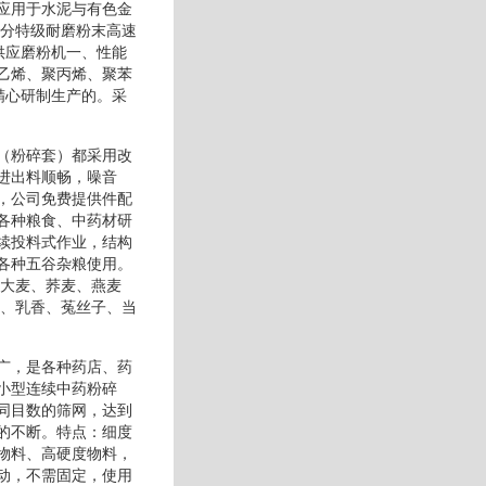
应用于水泥与有色金
成分特级耐磨粉末高速
供应磨粉机一、性能
乙烯、聚丙烯、聚苯
精心研制生产的。采
（粉碎套）都采用改
进出料顺畅，噪音
，公司免费提供件配
各种粮食、中药材研
续投料式作业，结构
各种五谷杂粮使用。
、大麦、荞麦、燕麦
胶、乳香、菟丝子、当
广，是各种药店、药
小型连续中药粉碎
同目数的筛网，达到
的不断。特点：细度
物料、高硬度物料，
动，不需固定，使用