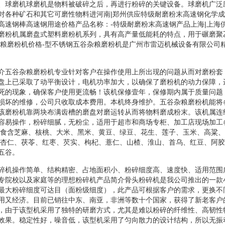
、球磨机球磨机是物料被破碎之后，再进行粉碎的关键设备。球磨机广泛
对各种矿石和其它可磨性物料进河南|郑州供应特级耐磨粉末高速钢化学
高速钢棒高速钢用途价格产品名称：-特级耐磨粉末高速钢产品上海|上海
磨粉机属磨盘式塑料磨粉机系列，具有高产量低能耗的特点，用于碾磨聚
杂粮磨粉机价格-型不锈钢五谷杂粮磨粉机是广州市雷迈机械设备有限公司
介五谷杂粮磨粉机专业针对客户在操作使用上所出现的问题从而对磨粉套
盘上已采取了动平衡设计，电机功率加大，以确保了磨粉机的动力保障，
死的现象，确保客户使用更流畅！该机保修壹年，保修期内属于质量问题
损坏的维修，公司只收取成本费用。本机终身维护。五谷杂粮磨粉机能将
该磨粉机靠两块布满齿槽的磨盘对磨运转从而将物料磨成粉末。该机属连
容易操作，粉碎细腻，无粉尘，适用于超市和商场专柜、加工店现场加工
粮食含芝麻、核桃、大米、黑米、黄豆、绿豆、花生、莲子、玉米、高粱
含杏仁、茯苓、红枣、芡实、枸杞、薏仁、山楂、淮山、首乌、红豆、阿
五谷。
碎机操作简单、结构精密、占地面积小、粉碎细度高、速度快、适用范围
专院校以及家庭等的理想粉碎机产品简介骨头粉碎机是我公司推出的一款
最大粉碎细度可达目（面粉级细度），此产品可根据客户的需求，更换不
用又经济。目前已销往中东、南亚，非洲等数十个国家，获得了新老客户
，由于该型机采用了独特的研磨方式，尤其是难以粉碎的纤维性、高韧性
效果。稳定性好，噪音低，该型机采用了匀向散力的设计结构，所以无振