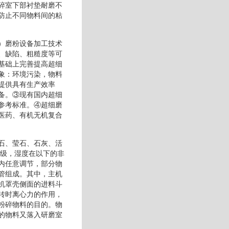
碎室下部衬垫耐磨不
防止不同物料间的粘
）磨粉设备加工技术
、缺陷、粗糙度等可
基础上完善提高超细
象：环境污染，物料
提供具有生产效率
备。③现有国内超细
参考标准。④超细磨
医药、有机无机复合
石、莹石、石灰、活
.级，湿度在以下的非
内任意调节，部分物
管组成。其中，主机
机罩壳侧面的进料斗
转时离心力的作用，
粉碎物料的目的。物
的物料又落入研磨室