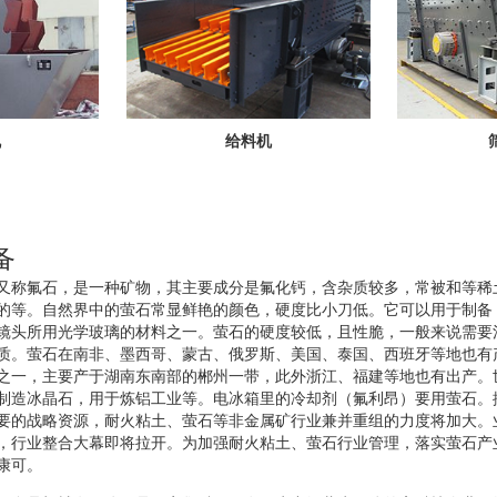
机
给料机
备
又称氟石，是一种矿物，其主要成分是氟化钙，含杂质较多，常被和等稀
的等。自然界中的萤石常显鲜艳的颜色，硬度比小刀低。它可以用于制备
镜头所用光学玻璃的材料之一。萤石的硬度较低，且性脆，一般来说需要
质。萤石在南非、墨西哥、蒙古、俄罗斯、美国、泰国、西班牙等地也有
之一，主要产于湖南东南部的郴州一带，此外浙江、福建等地也有出产。
制造冰晶石，用于炼铝工业等。电冰箱里的冷却剂（氟利昂）要用萤石。
要的战略资源，耐火粘土、萤石等非金属矿行业兼并重组的力度将加大。
，行业整合大幕即将拉开。为加强耐火粘土、萤石行业管理，落实萤石产
康可。