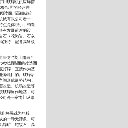
矿用破碎机供应详情
格合理”的经营理
细阅读四川高细破碎
机械有限公司看一
特点是体积小，构造
很有发展前途的设
岩石（花岗岩、石灰
构独特、配备高铬板
能量使混凝土路面产
针对水泥路面的改造而
底打碎，直接作为基
能降耗目的。破碎后
之间形成嵌挤结构，
面改造、机场改造等
接破碎当作地基，可
公司是一家专门从事
我们将竭诚为您服
成的一种无筛条、可
铅锌矿、蛇纹石、高