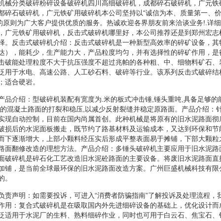
机械分类破碎粉碎设备破碎机四川高细破碎机，成都碎石破碎机，广元铁
都碎石破碎机，广元铁矿用破碎机本公司坚持以“诚信为本、质量第一、价
”的原则为广大客户提供优质的服务。热诚欢迎各界朋友前来洽谈业务!.详
，广元铁矿用破碎机，反击式破碎机哪里好，本公司推荐还是到郑州宏志
择。反击式破碎机介绍：反击式破碎机是一种新型高效率的碎矿设备，其
达），能耗少，生产能力大，产品粒度均匀，并有选择性的碎矿作用，是
击破能处理粒度不大于抗压强度不超过兆帕的各种粗、中、细物料矿石、
泛用于水电、高速公路、人工砂石料、破碎等行业。该系列反击式破碎结
；适合硬岩。
产品介绍：型破碎机装配有宽度为.米的板式冲击锤,锤头重吨,具备足够的
有的混凝土路面的打裂和稳压,以减少反射裂缝并稳定原路面。产品介绍：
实现自动控制，目前在国内尚属首创。此种机械是将原有的旧水泥路面彻
破损后的水泥面板搬走，既节约了路基材料及运输成本，又达到环保和节
而下逐渐增大，上部小颗料经压实后形成平整表面易于摊铺，下部大颗粒
路面翻修改造的理想方法。产品介绍：多锤头破碎机主要应用于旧水泥路
面破碎机是碎石化工艺改造旧水泥砼路面的主要设备。将废旧水泥路面直
加铺，是当前全球最环保的旧水泥路面改造方案。广州巨盛机械科技有限
的。
负责声明：如需要投诉，可进入“消费者防骗指南”了解投诉及处理流程，
作用：复合式破碎机是在吸取国内外先进细碎设备的基础上，优化设计而
泛适用于水泥厂的生料、熟料细碎作业，同时也可用于白云石、焦宝石、