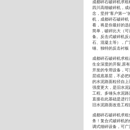
成都碎石破碎机求租
四川高细破碎机，成
念，坚持“客户第一
机，成都碎石破碎机
看，将是你最好的选
简单，破碎比大（可
备。反击式破碎机反
石、混凝土等），广
锤、独特的反击衬板
成都碎石破碎机求租
生全深度的开裂,原
开发的专用设备，可
层或底基层，不必把
的水泥路面粒径自上
强度更大，是旧水泥
工程。多锤头水泥路
直接在此基础是进行
旧水泥路面改造工程
成都碎石破碎机求租
务！复合式破碎机的
调式细碎设备，可广