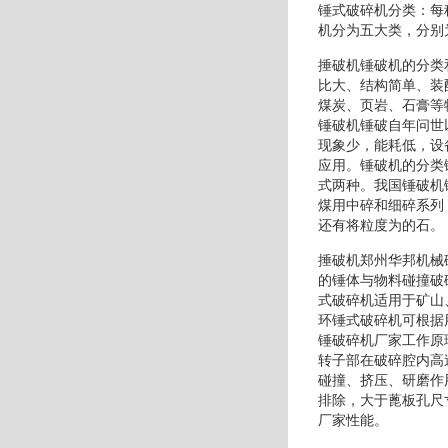
锤式破碎机分类：每
机分为五大类，分别
捶破机锤破机的分类
比大、结构简单、装
煤炭、页岩、石膏等
锤破机锤破自年问世
现象少，能耗低，设
应用。锤破机的分类
式两种。我国锤破机
煤用中碎和细碎系列
还有将粒度为的石。
捶破机郑州华邦机械
的锤体与物料碰撞破
式破碎机适用于矿山
环锤式破碎机可根据
锤破碎机厂家工作原
转子部在破碎腔内高
碰撞、挤压、研磨作
排除，大于蓖板孔尺
厂家性能。