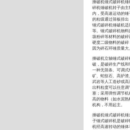
捶破机锤式破碎机锤
碎机锤破机转子由主
内，受高速运动的锤
的粒级通过筛板排出
锤式破碎机锤破机适
等。锤式破碎机物料
圾粉碎等材料的破碎
硬度二级物料的破碎
因为碎石环锤质量大
捶破机立轴锤式破碎
破，是破碎生产线和
一种无筛条、可调式
矿、蛇纹石、高炉渣
武岩等人工造砂或高
出料粒度可以任意调
塞；采用弹性调节机
高的物料（如水泥熟
机构，不用起主。
捶破机锤式破碎机锤
子锤式破碎机是破碎
机经高速转动的锤体