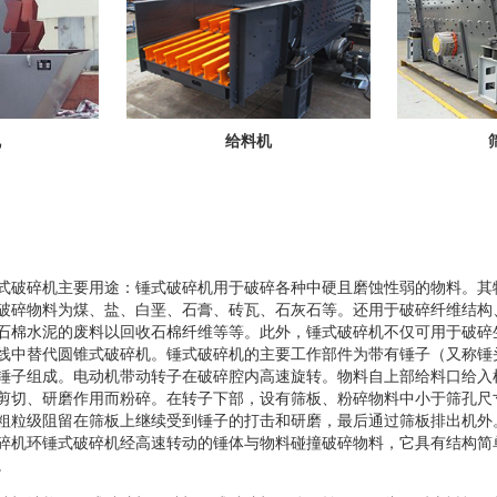
机
给料机
式破碎机主要用途：锤式破碎机用于破碎各种中硬且磨蚀性弱的物料。其
破碎物料为煤、盐、白垩、石膏、砖瓦、石灰石等。还用于破碎纤维结构
石棉水泥的废料以回收石棉纤维等等。此外，锤式破碎机不仅可用于破碎
线中替代圆锥式破碎机。锤式破碎机的主要工作部件为带有锤子（又称锤
锤子组成。电动机带动转子在破碎腔内高速旋转。物料自上部给料口给入
剪切、研磨作用而粉碎。在转子下部，设有筛板、粉碎物料中小于筛孔尺
粗粒级阻留在筛板上继续受到锤子的打击和研磨，最后通过筛板排出机外
碎机环锤式破碎机经高速转动的锤体与物料碰撞破碎物料，它具有结构简
。