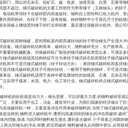
业部门，用以对石灰石、铝矿石、媒、焦炭、油母页岩、白垩、石膏等物
强度不超过。锤式破碎机的主要工作部件为带有锤子（又称锤头）的转子
。电动机带动转子在破碎腔内高速旋转。物料自上部给料口给入机内，受
磨作用而粉碎。在转子下部，设有筛板、粉碎物料中小于筛孔尺寸的粒级
留在筛板上继续受到锤子的打击和研磨，最后通过筛板排出机外。我公司
。
式破碎机简称锤破，是利用机器内部高速转动的转子带动锤头产生强大冲
碎设备。锤式破碎机结构简单，破碎比大，物料破碎充分，生产效率高，
中重要的机械配备。河南破碎机厂制造的锤式破碎机类型众多，可满足多
介锤式破碎机根据其结构特征可分为单转子锤式碎石机和双转子锤式破碎
碎机和不可逆式锤式破碎机（转子转动方向）；单排锤式破碎机和多排锤
可逆式锤式破碎机其转子可相向转动，一般用于物料的细碎，不可逆式锤
般来说，锤式破碎机适用于各种中硬低腐蚀性的如煤炭、石膏、石灰石等
广泛应用于煤炭，水泥、电力、化工等行业。锤式破碎机特点锤式破碎机
分。
式破碎机的好处就是动力大，锤头坚硬，可以讲最大力度-的物料破碎至或
广泛，主要应用于化工，冶金，建筑等行业，为我们国家的经济做出了巨大
与其他破碎机一样，主要是靠冲击作用来破碎物料的.当然了锤式破碎机
致是这样的,物料进入破碎机中,遭受到高速回转的锤头的冲击而破碎,破碎
体内挡板,筛条,与此同时物料相互撞击,遭到多次破碎,小于筛条之间隙的物
上再次经锤头的冲击,研磨,挤压而破碎,物料被锤头从间隙中挤出.从而获得