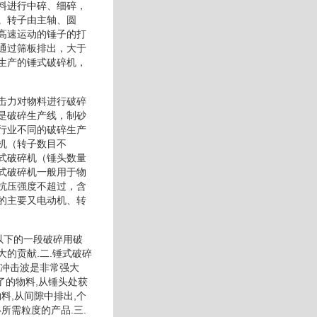
料进行中碎、细碎，
。转子由主轴、圆
高速运动的锤子的打
通过筛板排出，大于
生产的锤式破碎机，
击力对物料进行破碎
是破碎生产线，制砂
行业不同的破碎生产
机（转子数目不
式破碎机（锤头数量
式破碎机一般用于物
抗压强度不超过，含
的主要又电动机、转
以下的一段破碎用破
的贡献.二.锤式破碎
的冲击波是非常强大
了的物料,从锤头处获
料,从间隙中排出,个
所需粒度的产品.三.