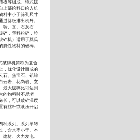
筛板等组成。锤式破
自上部给料口给入机
物料中小于筛孔尺寸
通过筛板排出机外。
、砖、瓦、石灰石
破碎，塑料粉碎，垃
破碎机）适用于莫氏
的脆性物料的破碎。
式破碎机简称为复合
上，优化设计而成的
云石、焦宝石、铅锌
白云岩、花岗岩、玄
，最大破碎比可达到
大的物料时不易堵
命长，可以破碎温度
置有丝杆或液压开启
四种系列。系列单转
过，含水率小于。本
、建材、火力发电、