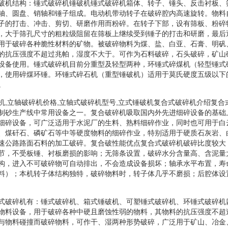
破机结构：锤式破碎机锤破机锤式破碎机箱体、转子、锤头、反击衬板、
轴、圆盘、销轴和锤子组成。电动机带动转子在破碎腔内高速旋转。物料
子的打击、冲击、剪切、研磨作用而粉碎。在转子下部，设有筛板、粉碎
，大于筛孔尺寸的粗粒级阻留在筛板上继续受到锤子的打击和研磨，最后
用于破碎各种脆性材料的矿物。被破碎物料为煤、盐、白亚、石膏、明矾
的抗压强度不超过兆帕，湿度不大于。可作为石料破碎，石头破碎，矿山
设备使用。锤式破碎机目前分重型及轻型两种，环锤式碎煤机（轻型锤式
，使用碎煤环锤。环锤式碎石机（重型锤破机）适用于莫氏硬度五级以下
。
机,立轴破碎机价格,立轴式破碎机型号,立式锤破机复合式破碎机介绍复合
制砂生产线中常用设备之一。复合破碎机吸取国内外先进细碎设备的基础
细碎设备，可广泛适用于水泥厂的生料、熟料细碎作业，同时也可用于白
、煤矸石、磷矿石等中等硬度物料的细碎作业，特别适用于硬质石灰岩、
速公路路面石料的加工破碎。复合破性能优点复合式破碎机破碎比度较大
节，不受板锤、衬板磨损的影响；无筛条设置，破碎水分含量高、含泥量
构，进入不可破碎物可自动排出，不会造成设备损坏；轴承水平布置，寿
料）；本机转子体结构独特，破碎物料时，转子体几乎不磨损；后腔体设
式破碎机有：锤式破碎机、箱式锤破机、可塑锤式破碎机、环锤式破碎机
物料设备，用于破碎各种中硬且磨蚀性弱的物料，其物料的抗压强度不超
与物料碰撞而破碎物料，可作干、湿两种形势破碎，广泛用于矿山、冶金