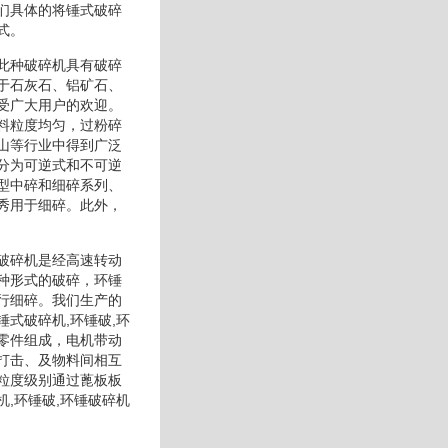
们具体的将锤式破碎
式。
此种破碎机具有破碎
于石灰石、铝矿石、
受广大用户的欢迎。
料粒度均匀，过粉碎
山等行业中得到广泛
分为可逆式和不可逆
型中碎和细碎系列、
秀用于细碎。此外，
破碎机是经高速转动
种形式的破碎，环锤
行细碎。我们生产的
式破碎机,环锤破,环
零件组成，电机带动
打击、及物料间相互
粒度级别通过蓖板板
,环锤破,环锤破碎机