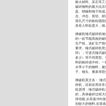
耐火材料、采石等工
破碎物料的最大抗压
盘、销轴和锤子组成
击、冲击、剪切、研
筛孔尺寸的粗粒级阻
具有入料粒度大，细
捶破机锤式破碎机锤
的一款节能高效的破
生产线，选矿生产线
要求。锤式破碎机简
同）；可逆式锤式破
多少）等不同类型。
料的粗碎或中碎。一
水率小于的物料，被
子、锤头、篦条等部
捶破机英文名：.锤
碎机，目前应用非常
机原理：锤式破碎机
的，具体破碎过程大
得动能,从高速冲向架
别较大的物料,在筛条