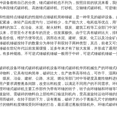
种设备都有自己的分类，锤式破碎机也不列为，按照目前的状况来看，我
为单段锤式破碎机、高效锤式破碎机、打砂机、立轴锤式破碎机、可逆锤
和性能特点锤破机的性能特点锤破机简称锤破，是一种常见的破碎设备。
配紧凑，体轻产品粒度均匀，过碎粉少，生产能力大，电耗低等优点，用
物料的加工，在冶金、水泥、耐火材料、煤炭、建筑工程等工业部门中深
以来，尽管至今才有多年的历史，但发展极快。由于它具有破碎比大，排
备造价低，维护方便等优点，因而在水泥、建材、煤炭、化工以及冶金矿
锤破机锤破按转子的数量分为单转子和双转子两种类型，其吕，前者又可
锤破在世纪年代以前发展缓慢，近多年来才有了较大发展，并形成了通用
，有多种规格。不可逆式锤破机锤破一般用于中碎，可逆式锤破机锤破一
破碎机设备环锤式破碎机破碎机设备环锤式破碎机华邦机械生产的环锤式
碎物料，它具有结构简单，破碎比大，生产效率高等特点，可作干、湿两
、煤炭、冶金、建材、公路、水泥、燃化等部门对中等硬度及脆性物料进
用户要求调整蓖条间隙，改变出料粒度，以满足不同用户的不同需求。环锤
理环锤式破碎机主要工作部件为带有环锤的转子，转子由环锤轴和环锤等
速旋转。需破碎的物料自上部给料口输送到机内，受高速旋转运动环锤的
用而破碎。在转子部的下方，设有蓖板，破碎了的小于蓖板孔尺寸的物料
寸的物料粒度继续受到环锤的打击，最后通过蓖板排除机外。环锤式破碎机