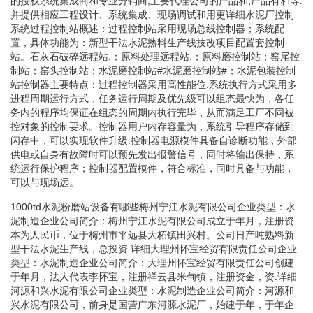
的授权系统集成商和专业分销商,主要代理公司的产品和,产品有和等.
并提供相应工程设计、系统集成、现场调试和用更详细水泥厂控制
系统过程控制站概述：过程控制站采用现场总线控制器；系统配
置，具体功能为：新型干法水泥熟料生产线技改项目配置套控制
站。石灰石破碎远程站.；原料处理远程站.；原料磨控制站；窑尾控
制站；窑头控制站；水泥磨控制站#水泥磨控制站#；水泥包装控制
站控制器主要特点：过程控制器采用高性能位.系统执行方式采用多
进程周期运行方式，任务运行周期及优先级可以组态最快为，各任
务内的程序均保证在组态的周期内执行完毕，从而满足工厂不同被
控对象的控制要求。控制器用户内存容量为，系统引导程序存储到
闪存中，可以实现软件升级.控制器电源模件具备自诊断功能，外部
供电或自身有故障时可以预先发出报警信号，同时将输出保持，系
统运行保护程序；控制器配置模件，符合标准，同时具备与功能，
可以与现场远。
1000td水泥粉磨站设备有哪些梅州宁江水泥有限公司企业类型：水
泥制造企业公司简介：梅州宁江水泥有限公司成立于年月，注册资
本为人民币，位于梅州市平远县大柘镇田兴村。公司日产吨熟料新
型干法水泥生产线，总投资.详细大理州怀宝经贸有限责任公司企业
类型：水泥制造企业公司简介：大理州怀宝经贸有限责任公司创建
于年月，法人代表李怀宝，注册祥云县米甸镇，注册资金，资.详细
河源和兴水泥有限公司企业类型：水泥制造企业公司简介：河源和
兴水泥有限公司，前身是国营广东河源水泥厂，始建于年，于年企