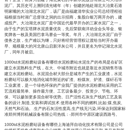
泥厂。其历史可上溯到清光绪年（年）创建的地处湖北大冶黄石港
明家嘴的大冶湖北水泥厂，该厂是由福建清华实业公司总经理程祖
福根据当时湖广总督张之洞的出示招商，集股白银万两开办的，建
成投产。大冶湖北水泥厂是中国近代最早开办的三家水泥厂之一，
由于生产的宝塔牌水泥质量优良，先后荣获南洋劝业会头等金、银
奖牌各一枚及美国巴拿马赛会一等奖。年月，大冶湖北水泥厂由于
债务之故，生产难以为继，只好将经营管理权让渡给当时开办最
早、规模最大的河北唐山启新洋灰公司，并且更名为华记湖北水泥
厂，同年月被启。
1000td水泥粉磨站设备有哪些水泥粉磨站水泥生产的布局是在矿区
建立水泥熟料生产线，在大、中城市附近也就是靠近水泥销售市场
建立水泥粉磨站。水泥混合材大部分是城市产生的工业废渣，水泥
粉磨站可以极大地消化城市附近的矿渣、粉煤灰、炉渣、煤矸石等
工业废渣，是一个绿色环保的产业我厂提供的水泥粉磨站采用的工
艺流程最简单、操作最方便、工艺设备最少、投资少、节电、环
保、可以掺加更多混合材等优势。日产活性石灰生产线的工艺及装
备的设计,制造,安装和调试技术.使用各种不同的燃料,比如:煤,焦炭,
天然气和石油。.生产的石灰活性度高,生产线无污染,环保达到国家标
准郑州博邦机械设备有限公司热线：-郑州市中原区建设西路号。
1000td水泥粉磨站设备有哪些上海迪拜自动化技术有限公司是公司