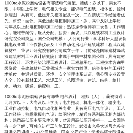
1000td水泥粉磨站设备有哪些电气装配、接线：岁以下，男女不
限，中职以上学历，电气相关专业，能识电气图纸、柜体图、控制
原理图；具有高、低压开关柜装配及一次、二次接线工作经验者优
先。薪资：面议。高低压配电柜铜排加工：岁，高中及以上学历，
两年及以上配电柜铜排加工经验；熟练操作铜排加工设备，工作细
心，能吃苦耐劳，服从分配。薪资：面议。武汉建筑材料工业设计
研究院公司类型：国企公司规模：-人公司行业：学术科研大型设备
机电设备重工业仪器仪表及工业自动化房地产建筑建材工程武汉建
筑材料工业设计研究院有限公司成立于年，（前称是国家建材局武
汉建筑材料工业设计研究院）隶属于中国中材集团公司，具有建材
工程设计、环境污染治理工程设计、工程总承包、工程技术咨询甲
级资质，是建筑材料工业领域内一家实力雄厚、信誉良好的工程技
术单位，并通过质量、环境、安全管理体系认证。我公司专业设置
齐全，设有新材工艺、水泥工艺、总图运输、建筑、结构、给排
水、动力、暖通、供配电、工。
1000td水泥粉磨站设备有哪些.电气设计工程师（人），薪资待遇：
元月岁以下，大专及以上学历；电力拖动、机电一体化、输变电、
工业自动控制、电气自动化相关专业；具有高压电气年设计、工艺
工作经验；熟悉掌握电气设计绘图软件，精通各系列高压柜内部结
构；熟悉高低压主要元件选用，对常用高低压开关柜一、二次回路
有一定了解，可独立进行工艺施工设计。武汉市光谷大道号光谷金
融港公司规模：-人|公司性质：国企|公司行业：学术科研大型设备