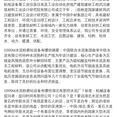
机电设备重工业仪器仪表及工业自动化房地产建筑建材工程武汉建
筑材料工业设计研究院有限公司成立于年，（前称是国家建材局武
汉建筑材料工业设计研究院）隶属于中国中材集团公司，具有建材
工程设计、环境污染治理工程设计、工程总承包、工程技术咨询甲
级资质，是建筑材料工业领域内一家实力雄厚、信誉良好的工程技
术单位，并通过质量、环境、安全管理体系认证。我公司专业设置
齐全，设有新材工艺、水泥工艺、总图运输、建筑、结构、给排
水、动力、暖通、供配。
1000td水泥粉磨站设备有哪些摘要：中国联合水泥集团曲阜中联水
泥有限公司特种水泥熟料生产线为年设计建设，核心生产设备为五
级旋风预热器窑外分解回转窑，主要产品为硫铝酸盐特种水泥及相
关工程材料。该公司从供配电方案优化、电机升压节能改造及高效
电机使用、无功补偿设备布置位置调整、变压器节能改造更换，高
低压变频器的改造选用问题等几个方面进行了全面电气节能综合改
造，取得了良好的社会和经济效益。
1000td水泥粉磨站设备有哪些湖北有那些水泥厂？标签：机械设备
提问者：提问时间有那些公司？公司名？是？要说湖北水泥当然是
黄石的华新水泥了咯我是黄石人的说，这可不是自夸，附近的省份
全是华新水泥的地盘，曾经的亚洲第一，中国-湖北-黄石－黄石大道
号网站华新水泥是一个有着百年历史、享誉国内外的国家大型水泥
骨干企业，前身为创建于湖北黄石的华新水泥股份有限公司大冶水