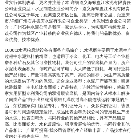
业实行体制改革，更名并注册了本.详细遵义海螺盘江水泥有限责任
公司企业类型：水泥制造企业公司简介：遵义海螺盘江水泥有限责
任公司成立于年元，距离遵义市区公里，距离贵阳市公里，距重庆
市.详细广州石井德庆水泥有限公司企业类型：水泥制造企业公司简
介：广州石井水泥公司是我区一家龙头企业，为实现可持续发展，
该公司作为我区产业转移的企业落户德庆，将我们的品牌优势、资
金优势、技术优势。
1000td水泥粉磨站设备有哪些产品简介：.水泥磨主要用于水泥生产
过程中水泥熟料的粉磨，也适用于冶金、化工、电力等工矿企业粉
磨各种矿石及其它可磨性物料。我公司生产的管磨机产量为，所产
水泥比表面积为，每吨产品可节电，大大降低了能耗。与同行业其
他产品相比，产量可提高实现了高产、高细的目标，为生产高质量
的水泥提供了有力的保障。适合企业类型：水泥厂产能范围：研磨
体装载量：主电机比表面积：产品特点：连续运转性能好，荣获国
家实用新型专利我公司的双滑履管磨机，是国内首个从根本上解决
了同类产品“由于出料端滑履轴瓦温度过高不能连续运转”难题的产
品，荣获国家实用新型专利，专利证号为：。众多实例证明，该设
备可长时间连续稳定运行。成品比表面积为我公司的管磨机生产出
的水泥，比表面积为，与同行业的其他产品相比，具有产品细度
高、比表面积大、水化反应快、强度发展快的优势。与同行业其他
产品相比，产量可提高-我公司管磨机生产经验丰富，产品技术在行
业内处于领先水平。与。