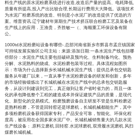
料生产线的原水泥粉磨系统进行改造,改造后产量的提高、电耗降低,
质量有所提高,投入产出比较合理,长期运行费用大大降低。该项技术
为水泥厂粉磨系统的改造、特别是小水泥厂的改造提供了优选的方
案。维普资讯.辽宁建材年第期生产技术挤压联合粉磨工艺及装备在
生产线上的应用．王渔贵，齐胜敏一（、海顺重工环保设备有限
公。
1000td水泥粉磨站设备有哪些-.总部河南省新乡市辉县市孟庄镇国家
可持续发展实验区公司主站：来源:添加日期:一条水泥生产线包括哪
些部分：水泥生产线主要包括破碎及预均化、生料制备均化、预热
分解、水泥熟料的烧成、水泥粉磨包装等过程。具体流程如图所
示：市场为什么选择新乡长城机械水泥生产线：提供总承包交钥匙
服务从年建厂以来，一直从事于水泥粉磨设备的研发和创新，多年
的市场经验锻炼出了长城机械在水泥生产线中的总承包交钥匙服
务，从设计到建设到完工，真正做到让客户省时省力的，而且一体
化的承包降低整个工程的建造成本并保证建筑产品的质量，是现代
化、新型化的交易模式。粉磨预磨设备自主研发不管是生料粉磨还
是熟料粉磨，不管是回转窑还是球磨机，长城机械都能生产，其中
多项粉磨机设备获得国家专利，产品安全可靠，智能化、环保化程
度高，被应用在全国多家水泥厂中。长城机械销售量大的几款水泥
生产线设备：.原料立磨机.回转窑.水泥球磨机.双滑履水泥磨机.风扫
煤磨长城机械。