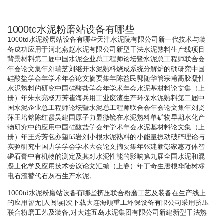
1000td水泥粉磨站设备有哪些
1000td水泥粉磨站设备有哪些天津水泥院有限公司新一代技术与装
备成功应用于河北燕赵水泥有限公司新型干法水泥熟料生产线项目
背景材料第二届中国水泥企业总工程师论坛暨水泥总工程师联合会
年会论文集年刘瑞芝刘继开水泥熟料烧成系统分解炉的砽研究中国
硅酸盐学会年学术年会论文摘要集年陈益民郭随华管宗甫高胶凝性
水泥熟料的研究中国硅酸盐学会年学术年会水泥基材料论文集（上
册）年朱永亮杨万芳崔海兵用工业废渣生产环保水泥熟料第二届中
国水泥企业总工程师论坛暨水泥总工程师联合会年会论文集年刘贤
萍王培铭陈红霞吴建国原子力显微镜在水泥熟料单矿物早期水化产
物研究中的应用中国硅酸盐学会年学术年会水泥基材料论文集（上
册）年王秀芳包亦望邱岩刘小根水泥熟料的小能量振动破碎理论与
实验研究中国力学学会学术大会论文摘要集年张建新彭家惠万体智
磷石膏中有机物的测定及其对水泥性能的影响第九届全国水泥和混
凝土化学及应用技术会议论文汇编（上卷）年丁奇生唐根华陆树标
电石渣替代石灰石生产水泥。
1000td水泥粉磨站设备有哪些挤压联合粉磨工艺及装备在生产线上
的应用暂无|人阅读|次下载大连海顺重工环保设备有限公司采用挤压
联合粉磨工艺及装备,对大连五岛水泥集团有限公司新建新型干法熟