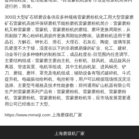
进行的，筒体。
300目大型矿石研磨设备供应多种规格雷蒙磨粉机化工用大型雷蒙磨
矿石雷蒙机高效环保研磨机节能粉磨机雷蒙磨粉机简介：雷蒙磨粉
机又称雷蒙磨，雷蒙机，雷蒙磨粉机的磨辊、磨环更换周期长，从
而剔除了离心粉碎机易损件更换周期短的弊病。该磨粉机适用于重
晶石、方解石、钾长石、滑石、大理石、石灰石、陶瓷、玻璃等莫
氏硬度不大于级，湿度在以下的非易燃易爆的矿业、化工、建材、
冶金等行业多种物料的制粉加工，成品粒度在-目范围内任意调节。
主要结构组成：雷蒙磨主要由主机、分析机、鼓风机、成品旋风分
离器、管道装置、电机等组成、其中主机由机架、进风蜗壳、铲
刀、磨辊、磨环、罩壳及电机组成，辅助设备有颚式破碎机、斗式
提升机、电磁振动给料机、电控柜等，用户可以根据现场情况灵活
选择。主要型号规格及技术性能参数：郑州通用矿山机器有限公司
生产的雷蒙磨系列产品有：雷蒙磨粉机、雷蒙磨粉机、雷蒙磨粉
机、雷蒙磨粉机、雷蒙磨粉机、雷蒙磨粉机等，应市场发展需要通
用公司已经推出了大型。
https://www.mmeiji.com
上海磨煤机厂家
上海磨煤机厂家