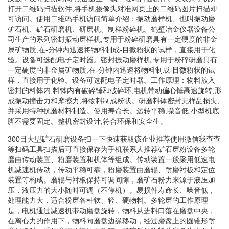
打开二维码扫描软件,将手机摄像头对准网页上的二维码图片扫描即
可访问。使用二维码手机访问简单介绍：振动磨样机、也叫振动磨
矿石机、矿石研磨机、研磨机、制样粉碎机。鹤壁冶金仪器设备公
司生产的系列密封振动磨样机,专用于粉碎研磨具有一定硬度的非金
属矿物质,在-分钟内迅速将物料制成-目微粉状的试样，直接用于化
验。设备可选配电子定时器。密封振动磨样机,专用于粉碎研磨具有
一定硬度的非金属矿物质,在-分钟内迅速将物料制成-目微粉状的试
样，直接用于化验。设备可选配电子定时器。工作原理：物料放入
密封的料钵内,料钵内有破碎锤和破碎环,电机带动偏心锤高速旋转,形
成振动撞击力和摩擦力,将物料制成粉状。研磨料钵密封无样品损失,
并采用特种抗磨材料制造。使用寿命长。运转平稳,噪音低,小型机底
脚不需要固定。整机密封设计,符合环保和安全生。
300目大型矿石研磨设备扫一下快速获取该企业推荐使用微信我查查
等扫码工具扫描后可直接保存为手机联系人推荐矿石磨粉设备多轮
磨由传动装置、粉磨装置和机体等组成。传动装置一般采用低速电
机减速机传动，传动平稳可靠，粉磨装置由磨辊、耐磨衬板和定位
装置等构成。磨辊与衬板保持可调间隙，磨矿石粉力来源于液压加
压，液压力的大小随时可调（不停机）。易损件寿命长、噪音低，
处理能力大，适合粉磨各种软、轻、硬物料。多轮磨的工作原理
是，电机通过减速机带动磨盘旋转，物料从进料口落在磨盘中央，
在离心力的作用下，物料向磨盘边缘移动，经过磨盘上的圆锥形耐