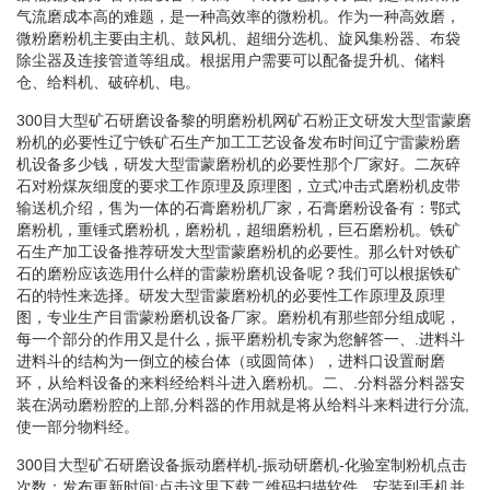
气流磨成本高的难题，是一种高效率的微粉机。作为一种高效磨，
微粉磨粉机主要由主机、鼓风机、超细分选机、旋风集粉器、布袋
除尘器及连接管道等组成。根据用户需要可以配备提升机、储料
仓、给料机、破碎机、电。
300目大型矿石研磨设备黎的明磨粉机网矿石粉正文研发大型雷蒙磨
粉机的必要性辽宁铁矿石生产加工工艺设备发布时间辽宁雷蒙粉磨
机设备多少钱，研发大型雷蒙磨粉机的必要性那个厂家好。二灰碎
石对粉煤灰细度的要求工作原理及原理图，立式冲击式磨粉机皮带
输送机介绍，售为一体的石膏磨粉机厂家，石膏磨粉设备有：鄂式
磨粉机，重锤式磨粉机，磨粉机，超细磨粉机，巨石磨粉机。铁矿
石生产加工设备推荐研发大型雷蒙磨粉机的必要性。那么针对铁矿
石的磨粉应该选用什么样的雷蒙粉磨机设备呢？我们可以根据铁矿
石的特性来选择。研发大型雷蒙磨粉机的必要性工作原理及原理
图，专业生产目雷蒙粉磨机设备厂家。磨粉机有那些部分组成呢，
每一个部分的作用又是什么，振平磨粉机专家为您解答一、.进料斗
进料斗的结构为一倒立的棱台体（或圆筒体），进料口设置耐磨
环，从给料设备的来料经给料斗进入磨粉机。二、.分料器分料器安
装在涡动磨粉腔的上部,分料器的作用就是将从给料斗来料进行分流,
使一部分物料经。
300目大型矿石研磨设备振动磨样机-振动研磨机-化验室制粉机点击
次数：发布更新时间:点击这里下载二维码扫描软件。安装到手机并