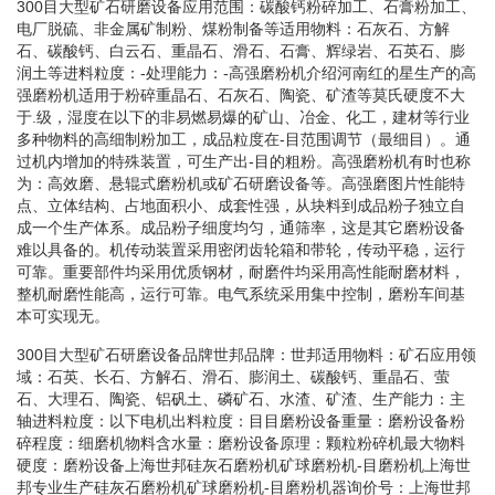
300目大型矿石研磨设备应用范围：碳酸钙粉碎加工、石膏粉加工、
电厂脱硫、非金属矿制粉、煤粉制备等适用物料：石灰石、方解
石、碳酸钙、白云石、重晶石、滑石、石膏、辉绿岩、石英石、膨
润土等进料粒度：-处理能力：-高强磨粉机介绍河南红的星生产的高
强磨粉机适用于粉碎重晶石、石灰石、陶瓷、矿渣等莫氏硬度不大
于.级，湿度在以下的非易燃易爆的矿山、冶金、化工，建材等行业
多种物料的高细制粉加工，成品粒度在-目范围调节（最细目）。通
过机内增加的特殊装置，可生产出-目的粗粉。高强磨粉机有时也称
为：高效磨、悬辊式磨粉机或矿石研磨设备等。高强磨图片性能特
点、立体结构、占地面积小、成套性强，从块料到成品粉子独立自
成一个生产体系。成品粉子细度均匀，通筛率，这是其它磨粉设备
难以具备的。机传动装置采用密闭齿轮箱和带轮，传动平稳，运行
可靠。重要部件均采用优质钢材，耐磨件均采用高性能耐磨材料，
整机耐磨性能高，运行可靠。电气系统采用集中控制，磨粉车间基
本可实现无。
300目大型矿石研磨设备品牌世邦品牌：世邦适用物料：矿石应用领
域：石英、长石、方解石、滑石、膨润土、碳酸钙、重晶石、萤
石、大理石、陶瓷、铝矾土、磷矿石、水渣、矿渣、生产能力：主
轴进料粒度：以下电机出料粒度：目目磨粉设备重量：磨粉设备粉
碎程度：细磨机物料含水量：磨粉设备原理：颗粒粉碎机最大物料
硬度：磨粉设备上海世邦硅灰石磨粉机矿球磨粉机-目磨粉机上海世
邦专业生产硅灰石磨粉机矿球磨粉机-目磨粉机器询价号：上海世邦