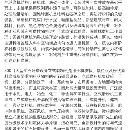
的球磨机结构，使机体、底架一体化，安装时可一次并放在基础平
面上，主轴承采用双列调心滚子轴承，可降低能耗，提高细粒度、
处理能量增加。圆锥球磨机是物料被破碎之后，再进行粉碎的关键
设备。球磨机广泛应用于水泥，硅酸盐制品，新型建筑材料、耐火
材料、化肥、黑色与有色金属选矿以及玻璃陶瓷等生产行业，对各
种矿石和其它可磨性物料进行干式或湿式粉磨。圆锥球磨机工作原
理：圆锥球磨机为卧式筒形旋转装置，外沿齿轮传动，两仓。物料
由进料装置经入料中空轴螺旋均匀地进入磨机第一仓，该仓内有阶
梯衬板或波纹衬板，内装不同规格钢球，筒体转动产生离心力将钢
球带到一定高度后落下，对物料产生重击和研磨作用。物料在第一
仓达到粗磨后。
300目大型矿石研磨设备立式磨粉机是用于将块状、颗粒状及粉状原
料磨成所要求的粉状物料的矿石研磨设备。立式磨粉机集破碎、干
燥、粉磨、分级输送于一体，系统简单，布局紧凑，占地面积约为
球磨系统的，而且可露天布置，因此能大量降低投资费用。广泛应
用于水泥、电力、冶金、化工、非金属矿等行业。立式磨粉机主要
组成：立式磨粉机全套配置包括锤式破碎机、斗式提升机、储料
仓、震动给料机、微粉磨主机、变频分级机、双联旋风集粉器、脉
冲除尘系统、高压风机、空气压缩机、电器控制系统。微粉磨粉机
是立式磨粉机的重要组成部分。微粉磨，最早是吸取德日先进的细
度分级技术采用流体力学原理，潜心研究、全新设计出的可与气流
磨相媲美的矿石研磨设备，从而一举成功地解决了国内超细粉采用