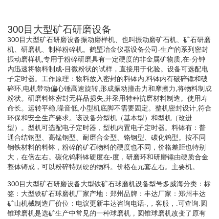
300目大型矿石研磨设备
300目大型矿石研磨设备振动磨样机、也叫振动磨矿石机、矿石研磨
机、研磨机、制样粉碎机。鹤壁冶金仪器设备公司-生产的系列密封
振动磨样机,专用于粉碎研磨具有一定硬度的非金属矿物质,在-分钟
内迅速将物料制成-目微粉状的试样，直接用于化验。设备可选配电
子定时器。工作原理：物料放入密封的料钵内,料钵内有破碎锤和破
碎环,电机带动偏心锤高速旋转,形成振动撞击力和摩擦力,将物料制成
粉状。研磨料钵密封无样品损失,并采用特种抗磨材料制造。使用寿
命长。运转平稳,噪音低,小型机底脚不需要固定。整机密封设计,符合
环保和安全生产要求。该设备分型机（基本型）和型机（改进
型）。型机可选配电子定时器，型机内置电子定时器。料钵有：普
通合结钢型、高锰钢型、耐磨合金型、铬钢型、碳化钨型。按不同
钢铁材料的料钵，粉碎的矿石物料的硬度也不同，价格差距也特别
大，在倍左右。碳化钨料钵硬度在-度，研磨环和研磨锤由硬质合金
整体铸成，可以粉碎特别硬的物料。价格在元套左右。主要机。
300目大型矿石研磨设备大型铁矿石球磨机设备型号多威海分类：标
签：大型铁矿石球磨机厂家产地：郑州品牌：丰达厂家：郑州丰达
矿山机械制造厂价位：电议更新丰达咨询电话-,，客服，.可查询.圆
锥球磨机是选矿生产中常见的一种球磨机，圆锥球磨机改变了原有