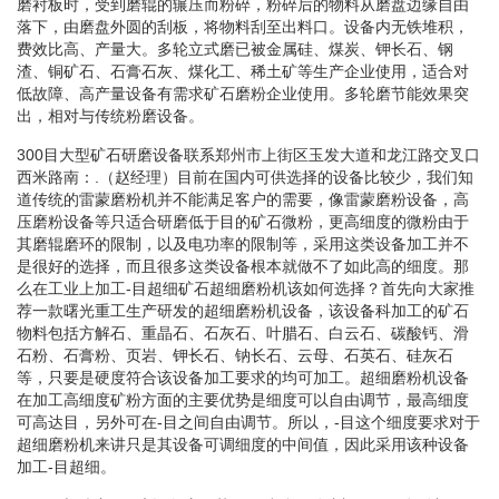
磨衬板时，受到磨辊的辗压而粉碎，粉碎后的物料从磨盘边缘自由
落下，由磨盘外圆的刮板，将物料刮至出料口。设备内无铁堆积，
费效比高、产量大。多轮立式磨已被金属硅、煤炭、钾长石、钢
渣、铜矿石、石膏石灰、煤化工、稀土矿等生产企业使用，适合对
低故障、高产量设备有需求矿石磨粉企业使用。多轮磨节能效果突
出，相对与传统粉磨设备。
300目大型矿石研磨设备联系郑州市上街区玉发大道和龙江路交叉口
西米路南：.（赵经理）目前在国内可供选择的设备比较少，我们知
道传统的雷蒙磨粉机并不能满足客户的需要，像雷蒙磨粉设备，高
压磨粉设备等只适合研磨低于目的矿石微粉，更高细度的微粉由于
其磨辊磨环的限制，以及电功率的限制等，采用这类设备加工并不
是很好的选择，而且很多这类设备根本就做不了如此高的细度。那
么在工业上加工-目超细矿石超细磨粉机该如何选择？首先向大家推
荐一款曙光重工生产研发的超细磨粉机设备，该设备科加工的矿石
物料包括方解石、重晶石、石灰石、叶腊石、白云石、碳酸钙、滑
石粉、石膏粉、页岩、钾长石、钠长石、云母、石英石、硅灰石
等，只要是硬度符合该设备加工要求的均可加工。超细磨粉机设备
在加工高细度矿粉方面的主要优势是细度可以自由调节，最高细度
可高达目，另外可在-目之间自由调节。所以，-目这个细度要求对于
超细磨粉机来讲只是其设备可调细度的中间值，因此采用该种设备
加工-目超细。