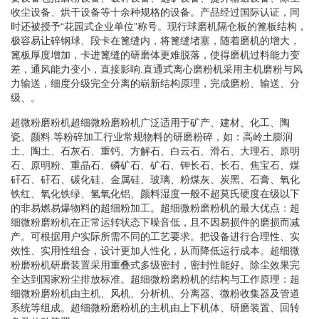
收尘设备、烘干设备等十余种规格的设备。产品经过国际认证，同
时还被授予“花园式企业单位”称号。现行球磨机隔仓板的篦板结构，
极容易让碎钢球、段卡在篦缝内，将篦缝堵塞，随着磨机的增大，
篦板厚度增加，卡进篦缝的研磨体更难脱落，使得磨机过料能力变
差，通风能力变小，直接影响.直通式离心磨粉机采用主机磨粉与风
力输送，细度分级完全分离的崭新结构原理，完成磨粉、输送、分
级、。
超微粉磨粉机超细微粉磨粉机广泛适用于矿产、建材、化工、陶
瓷、颜料.等粉碎加工行业常规物料的研磨粉碎，如：高岭土膨润
土、陶土、石灰石、重钙、方解石、白云石、滑石、大理石、原明
石、原明粉、重晶石、磷矿石、矿石、钾长石、长石、焦宝石、煤
矸石、矸石、碳化硅、金属硅、玻璃、粉煤灰、炭黑、石膏、氧化
铁红、氧化铁绿、氢氧化铝、颜料湿度一般不超莫氏硬度在级以下
的非易燃易爆物料的超细粉加工。超细微粉磨粉机的最大优点：超
细微粉磨粉机在正常运转状态下噪音低，且不因易损件的磨损而减
产。可根据用户实际所需不同的工艺要求。把设备进行合理性、实
效性、实用性组合，设计更加人性化，从而降低运行成本。超细微
粉磨粉机研磨装置采用重叠式多级密封，密封性能好。除尘效果完
全达到国家粉尘排放标准。超细微粉磨粉机的结构与工作原理：超
细微粉磨粉机由主机、风机、分析机、分离器、微粉收集器及管道
系统等组成。超细微粉磨粉机的主机由上下机体、研磨装置、回转