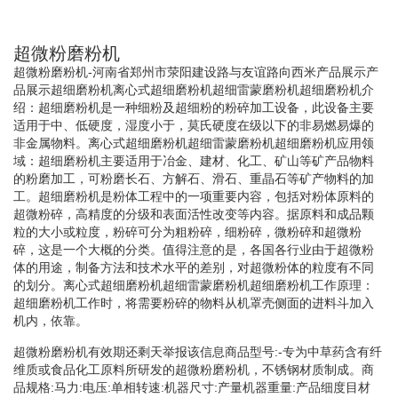
超微粉磨粉机
超微粉磨粉机-河南省郑州市荥阳建设路与友谊路向西米产品展示产
品展示超细磨粉机离心式超细磨粉机超细雷蒙磨粉机超细磨粉机介
绍：超细磨粉机是一种细粉及超细粉的粉碎加工设备，此设备主要
适用于中、低硬度，湿度小于，莫氏硬度在级以下的非易燃易爆的
非金属物料。离心式超细磨粉机超细雷蒙磨粉机超细磨粉机应用领
域：超细磨粉机主要适用于冶金、建材、化工、矿山等矿产品物料
的粉磨加工，可粉磨长石、方解石、滑石、重晶石等矿产物料的加
工。超细磨粉机是粉体工程中的一项重要内容，包括对粉体原料的
超微粉碎，高精度的分级和表面活性改变等内容。据原料和成品颗
粒的大小或粒度，粉碎可分为粗粉碎，细粉碎，微粉碎和超微粉
碎，这是一个大概的分类。值得注意的是，各国各行业由于超微粉
体的用途，制备方法和技术水平的差别，对超微粉体的粒度有不同
的划分。离心式超细磨粉机超细雷蒙磨粉机超细磨粉机工作原理：
超细磨粉机工作时，将需要粉碎的物料从机罩壳侧面的进料斗加入
机内，依靠。
超微粉磨粉机有效期还剩天举报该信息商品型号:-专为中草药含有纤
维质或食品化工原料所研发的超微粉磨粉机，不锈钢材质制成。商
品规格:马力:电压:单相转速:机器尺寸:产量机器重量:产品细度目材