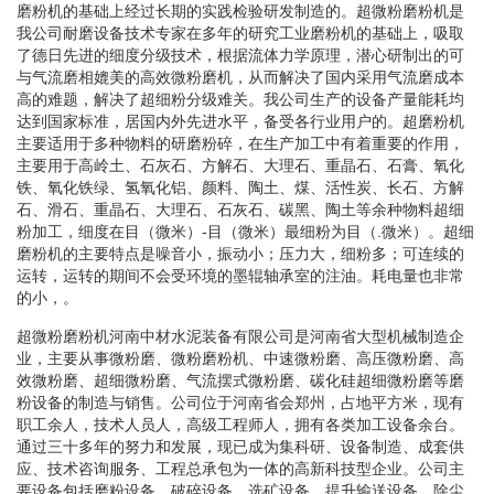
磨粉机的基础上经过长期的实践检验研发制造的。超微粉磨粉机是
我公司耐磨设备技术专家在多年的研究工业磨粉机的基础上，吸取
了德日先进的细度分级技术，根据流体力学原理，潜心研制出的可
与气流磨相媲美的高效微粉磨机，从而解决了国内采用气流磨成本
高的难题，解决了超细粉分级难关。我公司生产的设备产量能耗均
达到国家标准，居国内外先进水平，备受各行业用户的。超磨粉机
主要适用于多种物料的研磨粉碎，在生产加工中有着重要的作用，
主要用于高岭土、石灰石、方解石、大理石、重晶石、石膏、氧化
铁、氧化铁绿、氢氧化铝、颜料、陶土、煤、活性炭、长石、方解
石、滑石、重晶石、大理石、石灰石、碳黑、陶土等余种物料超细
粉加工，细度在目（微米）-目（微米）最细粉为目（.微米）。超细
磨粉机的主要特点是噪音小，振动小；压力大，细粉多；可连续的
运转，运转的期间不会受环境的墨辊轴承室的注油。耗电量也非常
的小，。
超微粉磨粉机河南中材水泥装备有限公司是河南省大型机械制造企
业，主要从事微粉磨、微粉磨粉机、中速微粉磨、高压微粉磨、高
效微粉磨、超细微粉磨、气流摆式微粉磨、碳化硅超细微粉磨等磨
粉设备的制造与销售。公司位于河南省会郑州，占地平方米，现有
职工余人，技术人员人，高级工程师人，拥有各类加工设备余台。
通过三十多年的努力和发展，现已成为集科研、设备制造、成套供
应、技术咨询服务、工程总承包为一体的高新科技型企业。公司主
要设备包括磨粉设备、破碎设备、选矿设备、提升输送设备、除尘