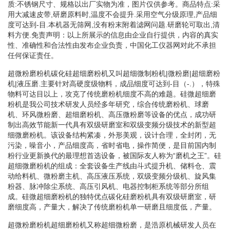
质:不锈钢尺寸、规格以出厂实物为准，图片仅供参考。商品特点:采
用大减速皮带,研磨原料时,温度不会提升.采用空气分级原理,产品细
度可达到-目.本机器无筛网,没有粉末附着滤网问题.研磨轮可取出,清
料方便.免责声明：以上所展示的信息由企业自行提供，内容的真实
性、准确性和合法性由发布企业负责，中国化工仪器网对此不承担
任何保证责任。
超微粉磨粉机碳化硅超细磨粉机又叫超细微制粉机|微粉磨|超细磨粉
机|液压磨.主要针对高硬度级物料，成品细度可达到-目（-.），特殊
物料可达目以上，攻克了传统磨粉机细度不高的难题。硅微超细磨
粉机是我公司技术研发人员经多年研究，综合传统磨粉机、球磨
机、环风微粉磨、超细磨粉机、高压微粉磨等设备的优点，成功研
制出高效节能新一代具有双级研磨室和双级变频分级技术的新型超
细微磨粉机。该设备结构紧凑，外形美观，设计合理，全封闭，无
污染，噪音小，产品细度高，省时省电，操作简便，是目前国内制
粉行业更新换代的最理想首选设备，被国际友人称为“磨机之王”。硅
超细微磨粉机的组成：全套设备生产线由斗式提升机、储料仓、震
动给料机、微粉磨主机、高压液压系统，双级变频分级机、旋风集
粉器、脉冲除尘系统、高压引风机、电器控制柜系统等部分所组
成。硅微超细磨粉机的独特优点碳化硅磨粉机具有双级研磨室，研
磨细度高，产量大，解决了传统磨粉机单一研磨且细度低，产量。
超微粉磨粉机超细磨粉机又称超细微粉磨，是浩原机械研发人员在