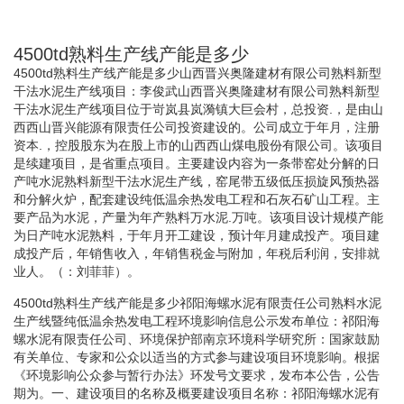
4500td熟料生产线产能是多少
4500td熟料生产线产能是多少山西晋兴奥隆建材有限公司熟料新型
干法水泥生产线项目：李俊武山西晋兴奥隆建材有限公司熟料新型
干法水泥生产线项目位于岢岚县岚漪镇大巨会村，总投资.，是由山
西西山晋兴能源有限责任公司投资建设的。公司成立于年月，注册
资本.，控股股东为在股上市的山西西山煤电股份有限公司。该项目
是续建项目，是省重点项目。主要建设内容为一条带窑处分解的日
产吨水泥熟料新型干法水泥生产线，窑尾带五级低压损旋风预热器
和分解火炉，配套建设纯低温余热发电工程和石灰石矿山工程。主
要产品为水泥，产量为年产熟料万水泥.万吨。该项目设计规模产能
为日产吨水泥熟料，于年月开工建设，预计年月建成投产。项目建
成投产后，年销售收入，年销售税金与附加，年税后利润，安排就
业人。（：刘菲菲）。
4500td熟料生产线产能是多少祁阳海螺水泥有限责任公司熟料水泥
生产线暨纯低温余热发电工程环境影响信息公示发布单位：祁阳海
螺水泥有限责任公司、环境保护部南京环境科学研究所：国家鼓励
有关单位、专家和公众以适当的方式参与建设项目环境影响。根据
《环境影响公众参与暂行办法》环发号文要求，发布本公告，公告
期为。一、建设项目的名称及概要建设项目名称：祁阳海螺水泥有