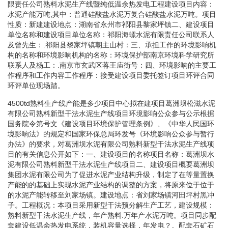
限责任公司熟料水泥生产线暨纯低温余热发电工程建设项目内容：
水泥产能万吨,其中：普通硅酸盐水泥万复合硅酸盐水泥万吨。项目
性质：新建建设地点：湖南省永州市祁阳县黎家坪镇二、建设项目
单位名称和建设项目单位名称：祁阳海螺水泥有限责任公司联系人
及曾先生：.祁阳县黎家坪镇朝主山村：三、承担工作的环境影响机
构的名称和环境影响机构的名称：环境保护部南京环境科学研究所
联系人及杨工：.南京市玄武区蒋王庙街号：四、环境影响的主要工
作程序和工作内容工作程序：接受建设项目委托签订项目环评合同
环评单位现场踏。
4500td熟料生产线产能是多少项目中心拟在建项目葛洲坝松滋水泥
有限公司熟料新型干法水泥生产线项目环境影响公众参与公示根据
国务院令第号文《建设项目环境保护管理条例》、《中华人民国环
境影响法》的规定和国家环保总局环发号《环境影响公众参与暂行
办法》的要求，对葛洲坝水泥有限公司熟料新型干法水泥生产线项
目的有关信息公开如下：一、建设项目的名称项目名称：葛洲坝水
泥有限公司熟料新型干法水泥生产线项目二、建设项目概要葛洲坝
集团水泥有限公司为了促进水泥产业结构升级，制定了在等量置换
产能的的基础上实现水泥产业结构的调整的方案，将原来位于位于
的水泥产能转移至刘家场镇。建设地点：省刘家场镇河田坪村黑冲
子。工程概况：本项目采用新型干法预分解生产工艺，建设规模：
熟料新型干法水泥生产线，年产熟料.万年产水泥万吨。项目同步配
套建设低温余热发电系统，装机容量选择，年发电？。配套石矿石