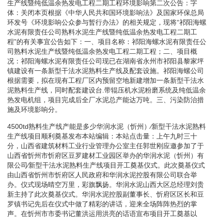
生产线暨纯低温余热发电工程二期工程环境影响第二次公告：字
体：关闭本页根据《中华人民共和国环境影响法》及国家环保总局
环发号《环境影响公众参与暂行办法》的相关规定，现将“祁阳海螺
水泥有限责任公司熟料水泥生产线暨纯低温余热发电工程二期工
程”的有关事宜公告如下：一、项目名称：祁阳海螺水泥有限责任公
司熟料水泥生产线暨纯低温余热发电工程二期工程；二、项目概
况：祁阳海螺水泥有限责任公司现已在湖南省永州市祁阳县黎家坪
镇建设有一条新型干法水泥熟料生产线及配套设施。祁阳海螺公司
根据需要，拟在现有工程厂区内预留空地新建增加一条新型干法水
泥熟料生产线，同时配套建设台.带辊压机水泥粉磨系统及纯低温余
热发电机组，项目完成后全厂水泥总产能达万吨。三、污染防治措
施及环境影响分。
4500td熟料生产线产能是多少华润水泥（忻州）∕新型干法水泥熟料
生产线项目顺利奠基发布本站编辑：本站点击量：上午九时三十
分，山西省建筑材料工业行业管理办公室主任郭世刚应邀参加了于
山西省忻州市忻府区豆罗建材工业园区举办的华润水泥（忻州）有
限公司∕新型干法水泥熟料生产线项目开工奠基仪式。此次奠基仪式
由山西省忻州市忻府区人民政府和华润水泥控股有限公司联合举
办。仪式现场晴空万里，彩旗飘扬。华润水泥山西大区总经理刘贵
新主持了此次奠基仪式。华润水泥控股副董事长、忻府区区长和豆
罗镇书记先后在仪式中做了精彩的讲话，迎来全场阵阵热烈的掌
声。在忻州市市委书记董洪运用洪亮的话语宣布项目开工奠基以