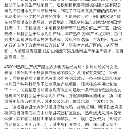
新型干法水泥生产线项目二、建设项目概要葛洲坝集团水泥有限公
司为了促进水泥产业结构升级，制定了在等量置换产能的的基础上
实现水泥产业结构的调整的方案，将原来位于位于荆门的水泥产能
转移至松滋市刘家场镇。建设地点：湖北省松滋市刘家场镇河田坪
村黑冲子。工程概况：本项目采用新型干法预分解生产工艺，建设
规模：熟料新型干法水泥生产线，年产熟料.万年产水泥万吨。项目
同步配套建设低温余热发电系统，装机容量选择，年发电•。配套石
矿石矿山位于方家坪村四方岭矿区，距离生产线厂区约.，矿区面
积.，内蕴经济资源量.亿矿山储量可满足熟料生产年生产要求。项目
总投资。三。
4500td熟料生产线产能是多少明溪县经贸局：你局明经贸号文悉。
根据《国务院关于投资体制改革的决定》及我省有关规定，经研
究，同意福建省明狮水泥有限公司在明溪建设一条带纯低温余热发
电的日产吨熟料新型干法水泥生产线项目。现就核准事项批复如
下：一、同意福建省明狮水泥有限公司建设一条带组纯低温余热发
电机组的熟料新型干法水泥生产线，并配套辅助设施建设。项目建
成后年新增万吨水泥，其中袋装水泥，散装水泥，年发电量为。
二、该项目建设地点为明溪县雪峰农场，征地.公顷。明溪县政府应
确保项目所需石灰石由明溪县花园矿区提供；熟料烧成采用本省无
烟煤；其它辅助材料由市场采购解决。三、项目总投资为（含铺底
流动资金，用汇万美元），其中项目资本金。四、项目建设期年。