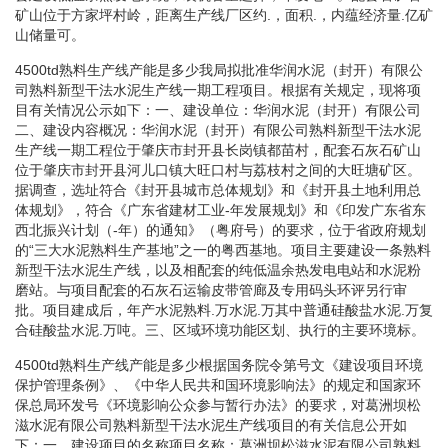
矿山位于方家坪村岭，距离生产线厂区约.，面积.，内蕴经济量.亿矿
山储量可。
4500td熟料生产线产能是多少我局拟批准华润水泥（封开）有限公
司熟料新型干法水泥生产线一期工程项目。根据有关规定，现将项
目有关情况公示如下：一、建设单位：华润水泥（封开）有限公司
二、建设内容概况：华润水泥（封开）有限公司熟料新型干法水泥
生产线一期工程位于肇庆市封开县长岗镇都苗村，配套石灰石矿山
位于肇庆市封开县河儿口镇大旺口村与荔枝村之间的大旺塘矿区。
据调查，选址符合《封开县城市总体规划》和《封开县土地利用总
体规划》，符合《广东省建材工业-年发展规划》和《印发广东省东
西北振兴计划（-年）的通知》（粤府号）的要求，位于省政府规划
的“三大水泥熟料生产基地”之一的粤西基地。项目主要建设一条熟料
新型干法水泥生产线，以及相配套的纯低温余热发电电站和水泥粉
磨站。与项目配套的石灰石运输皮带管廊及专用码头环评另行审
批。项目建成后，年产水泥熟料.万水泥.万其中普通硅酸盐水泥.万复
合硅酸盐水泥.万吨。三、区域环境功能区划、执行的主要环境标。
4500td熟料生产线产能是多少根据国务院令第号文《建设项目环境
保护管理条例》、《中华人民共和国环境影响法》的规定和国家环
保总局环发号《环境影响公众参与暂行办法》的要求，对葛洲坝松
滋水泥有限公司熟料新型干法水泥生产线项目的有关信息公开如
下：一、建设项目的名称项目名称：葛洲坝松滋水泥有限公司熟料