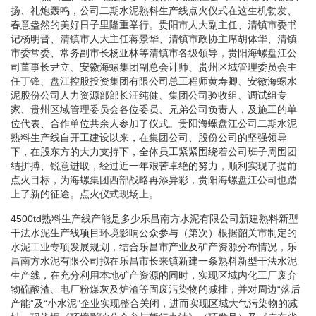
扬、礼炮轰鸣，公司二期水泥熟料生产线点火仪式在这生机勃发、
春意盎然的美好日子里隆重举行。贵阳市人大副主任、清镇市委书
记杨明晋、清镇市人大主任蒋景华、清镇市政协主席胡体华、清镇
市委常委、常务副市长杨亚林等清镇市各级领导，贵阳海螺盘江公
司董事长尹立、安徽海螺集团副总会计师、贵州区域管理委员会主
任丁锋、盘江控股投资集团有限公司总工程师黄寿卿、安徽海螺水
泥股份公司人力资源部部长汪纯健、集团公司验收组、调试组专
家、贵州区域管理委员会各位委员、兄弟公司负责人，及施工的单
位代表、合作单位共余人参加了仪式。贵阳海螺盘江公司二期水泥
熟料生产线自开工建设以来，在集团公司、股份公司的坚强领导
下，在股东方的大力支持下，全体员工紧紧围绕着公司班子周围团
结拼搏、锐意进取，经过近一年艰苦卓绝的努力，顺利实现了提前
点火目标，为海螺集团西部战略再添异彩，贵阳海螺盘江公司也踏
上了新的征途。点火仪式现场上。
4500td熟料生产线产能是多少乐昌南方水泥有限公司新建熟料新型
干法水泥生产线项目环境影响公众参与（第次）根据韶关市制定的
水泥工业专项发展规划，结合乐昌市产业及矿产资源分布情况，乐
昌南方水泥有限公司拟在乐昌市长来镇新建一条熟料新型干法水泥
生产线，在充分利用本地矿产资源的同时，实现区域内化工厂废弃
物硫酸渣、电厂粉煤灰及炉渣等固废污染物的减排，并对周边“落后
产能”及“小水泥”企业实现整合关闭，进而实现区域大气污染物的减