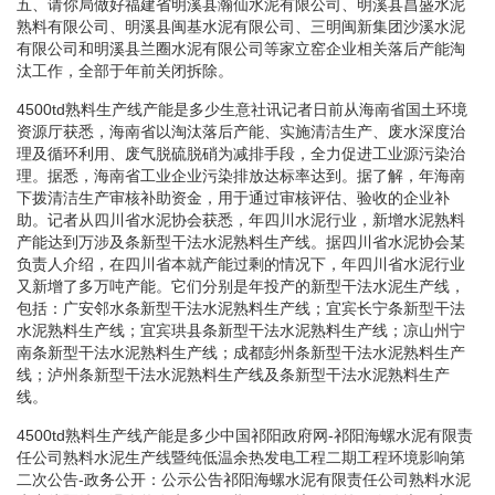
五、请你局做好福建省明溪县瀚仙水泥有限公司、明溪县昌盛水泥
熟料有限公司、明溪县闽基水泥有限公司、三明闽新集团沙溪水泥
有限公司和明溪县兰圈水泥有限公司等家立窑企业相关落后产能淘
汰工作，全部于年前关闭拆除。
4500td熟料生产线产能是多少生意社讯记者日前从海南省国土环境
资源厅获悉，海南省以淘汰落后产能、实施清洁生产、废水深度治
理及循环利用、废气脱硫脱硝为减排手段，全力促进工业源污染治
理。据悉，海南省工业企业污染排放达标率达到。据了解，年海南
下拨清洁生产审核补助资金，用于通过审核评估、验收的企业补
助。记者从四川省水泥协会获悉，年四川水泥行业，新增水泥熟料
产能达到万涉及条新型干法水泥熟料生产线。据四川省水泥协会某
负责人介绍，在四川省本就产能过剩的情况下，年四川省水泥行业
又新增了多万吨产能。它们分别是年投产的新型干法水泥生产线，
包括：广安邻水条新型干法水泥熟料生产线；宜宾长宁条新型干法
水泥熟料生产线；宜宾珙县条新型干法水泥熟料生产线；凉山州宁
南条新型干法水泥熟料生产线；成都彭州条新型干法水泥熟料生产
线；泸州条新型干法水泥熟料生产线及条新型干法水泥熟料生产
线。
4500td熟料生产线产能是多少中国祁阳政府网-祁阳海螺水泥有限责
任公司熟料水泥生产线暨纯低温余热发电工程二期工程环境影响第
二次公告-政务公开：公示公告祁阳海螺水泥有限责任公司熟料水泥