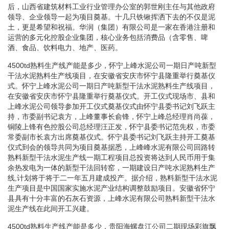
后，山西省建筑材料工业行业管理办公室的郭世刚主任与其他政府
领导、企业领导一起为项目奠基。十几只铁锹挥洒下去的不仅是泥
土，更是希望和祝福。华润（集团）有限公司是一家在香港注册和
运营的多元化控股企业集团，核心业务包括消费品（含零售、啤
酒、食品、饮料电力、地产、医药。
4500td熟料生产线产能是多少，怀宁上峰水泥公司一期日产吨新型
干法水泥熟料生产线项目，在安徽省安庆市怀宁县隆重举行奠基仪
式。怀宁上峰水泥公司一期日产吨新型干法水泥熟料生产线项目，
在安徽省安庆市怀宁县隆重举行奠基仪式。开工仪式现场市、县和
上峰水泥公司领导参加开工仪式奠基仪式由怀宁县委书记刘飞跃主
持，市委副书记袁方，上峰董事长俞锋，怀宁上峰总经理肖尚葆，
铜陵上锋有色控股公司总经理汪正发，怀宁县委书记范先权，市委
常委副市长袁方出席奠基仪式。怀宁县委书记刘飞跃主持开工奠基
仪式到会的领导共同为项目奠基据悉，上峰峰水泥有限公司回路转
熟料新型干法水泥生产线一期工程项目总投资将达到人民币用于集
余热发电为一体的新型干法回转窑，一期建设日产吨水泥熟料生产
线,计划将于将于二一年五月建成投产。据介绍，熟料新型干法水泥
生产项目是中国国家实施水泥产业结构调整鼓励项目。安徽省怀宁
县具有十分丰富的石灰石资源，上峰水泥有限公司熟料新型干法水
泥生产线在此间开工兴建。
4500td熟料生产线产能是多少，贵阳海螺盘江公司二期现场彩旗飘